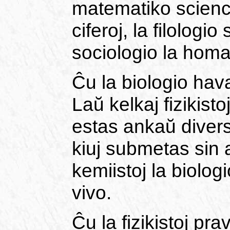
matematiko scienco
ciferoj, la filologio
sociologio la homa
Ĉu la biologio hav
Laŭ kelkaj fizikisto
estas ankaŭ divers
kiuj submetas sin al
kemiistoj la biolog
vivo.
Ĉu la fizikistoj pr