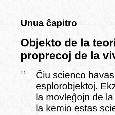
Unua ĉapitro
Objekto de la teor
proprecoj de la vi
Ĉiu scienco havas
2.1
esplorobjektoj. Ek
la movleĝojn de la 
la kemio estas scie