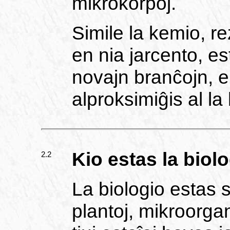
mikrokorpoj.
Simile la kemio, r
en nia jarcento, e
novajn branĉojn, e
alproksimiĝis al la 
Kio estas la biol
2.2
La biologio estas s
plantoj, mikroorgan