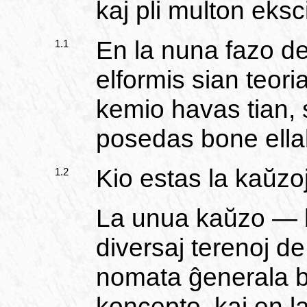
kaj pli multon eksci
En la nuna fazo de
1.1
elformis sian teor
kemio havas tian, 
posedas bone ellab
Kio estas la kaŭzoj
1.2
La unua kaŭzo — l
diversaj terenoj de 
nomata ĝenerala bi
koncepto, kaj en l