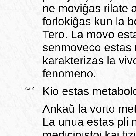
ne moviĝas rilate a
forlokiĝas kun la 
Tero. La movo esta
senmoveco estas r
karakterizas la viv
fenomeno.
Kio estas metabol
2.3.2
Ankaŭ la vorto met
La unua estas pli 
medicinistoj kaj fiz