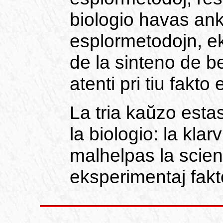
biologio havas an
esplormetodojn, e
de la sinteno de b
atenti pri tiu fakto
La tria kaŭzo estas
la biologio: la klar
malhelpas la scie
eksperimentaj fakt