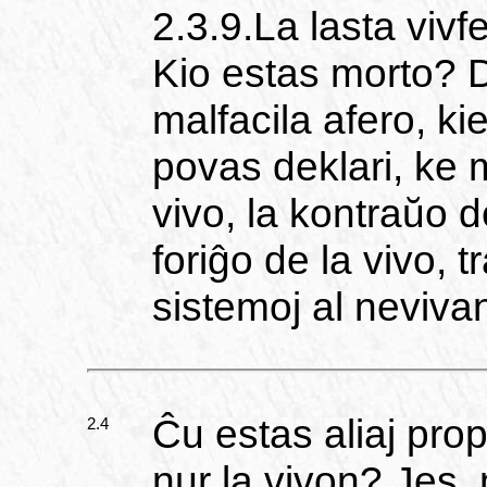
2.3.9.La lasta viv
Kio estas morto? Di
malfacila afero, kie
povas deklari, ke m
vivo, la kontraŭo d
foriĝo de la vivo, 
sistemoj al neviva
Ĉu estas aliaj prop
2.4
nur la vivon? Jes, n