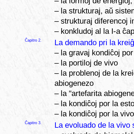
– la formoj de energioj,
– la strukturaj, aŭ sist
– strukturaj diferencoj i
– konkludoj al la I-a ĉap
Ĉapitro 2.
La demando pri la kreiĝ
– la gravaj kondiĉoj po
– la portiloj de vivo
– la problenoj de la kre
abiogenezo
– la "artefarita abioge
– la kondiĉoj por la est
– la kondiĉoj por la vi
Ĉapitro 3.
La evoluado de la vivo 