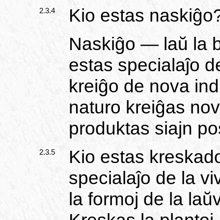
Kio estas naskiĝo
2.3.4
Naskiĝo — laŭ la 
estas specialaĵo d
kreiĝo de nova ind
naturo kreiĝas nova
produktas siajn po
Kio estas kreskad
2.3.5
specialaĵo de la v
la formoj de la la