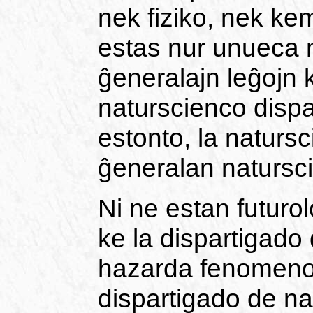
nek fiziko, nek kem
estas nur unueca 
ĝeneralajn leĝojn k
naturscienco dispart
estonto, la naturs
ĝeneralan natursc
Ni ne estan futuro
ke la dispartigado
hazarda fenomeno. 
dispartigado de na