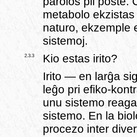
parolos pli poste. Ĉ
metabolo ekzistas
naturo, ekzemple en
sistemoj.
Kio estas irito?
2.3.3
Irito — en larĝa s
leĝo pri efiko-kontr
unu sistemo reagas
sistemo. En la biol
procezo inter diver