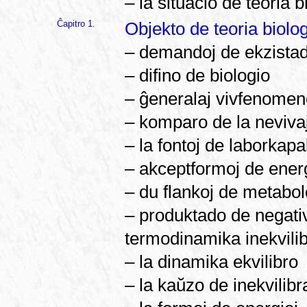
– la situacio de teoria b
Ĉapitro 1.
Objekto de teoria biolog
– demandoj de ekzistad
– difino de biologio
– ĝeneralaj vivfenomen
– komparo de la nevivaj
– la fontoj de laborkap
– akceptformoj de energ
– du flankoj de metabol
– produktado de negati
termodinamika inekvilib
– la dinamika ekvilibro
– la kaŭzo de inekvilibr