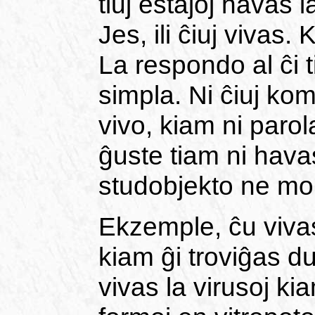
tiuj estaĵoj havas
Jes, ili ĉiuj vivas. 
La respondo al ĉi 
simpla. Ni ĉiuj kom
vivo, kiam ni parola
ĝuste tiam ni hava
studobjekto ne mo
Ekzemple, ĉu vivas
kiam ĝi troviĝas 
vivas la virusoj kia