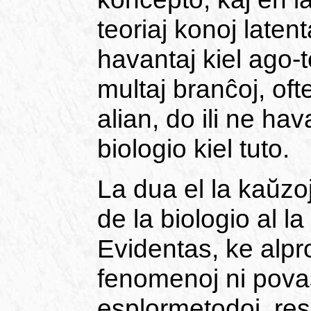
teoriaj konoj laten
havantaj kiel ago-
multaj branĉoj, of
alian, do ili ne ha
biologio kiel tuto.
La dua el la kaŭzoj
de la biologio al la
Evidentas, ke alpro
fenomenoj ni povas
esplormetodoj, res