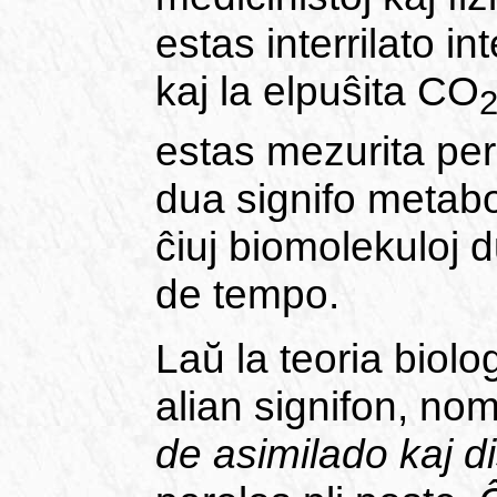
estas interrilato in
kaj la elpuŝita CO
estas mezurita per
dua signifo metabo
ĉiuj biomolekuloj d
de tempo.
Laŭ la teoria biolo
alian signifon, no
de asimilado kaj d