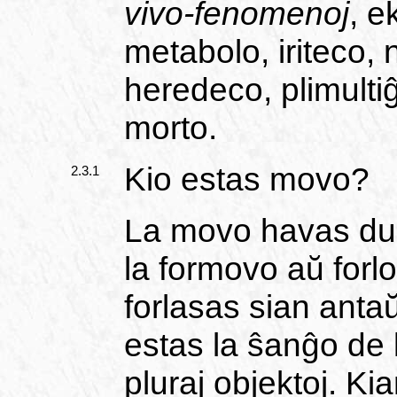
vivo-fenomenoj
, e
metabolo, iriteco,
heredeco, plimulti
morto.
Kio estas movo?
2.3.1
La movo havas du 
la formovo aŭ forlo
forlasas sian anta
estas la ŝanĝo de 
pluraj objektoj. Ki