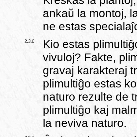
Kreskas la plantoj,
ankaŭ la montoj, l
ne estas specialaĵo
Kio estas plimulti
2.3.6
vivuloj? Fakte, pli
gravaj karakteraj tr
plimultiĝo estas k
naturo rezulte de 
plimultiĝo kaj mal
la neviva naturo.