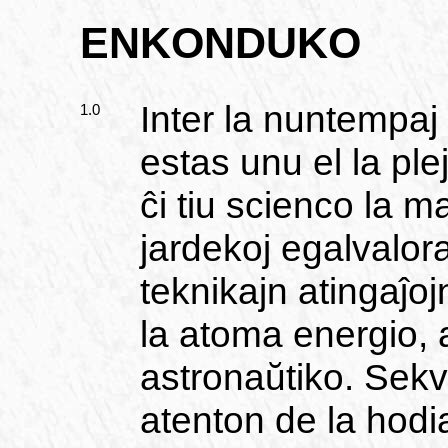
ENKONDUKO
Inter la nuntempaj
1.0
estas unu el la pl
ĉi tiu scienco la ma
jardekoj egalvalora
teknikajn atingaĵojn
la atoma energio, a
astronaŭtiko. Sekve
atenton de la hodi