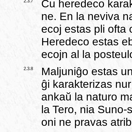
Ĉu heredeco karakt
2.3.7
ne. En la neviva n
ecoj estas pli ofta 
Heredeco estas eb
ecojn al la posteulo
Maljuniĝo estas un
2.3.8
ĝi karakterizas nur
ankaŭ la naturo ma
la Tero, nia Suno-s
oni ne pravas atribu