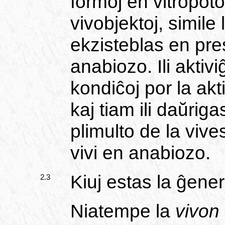
formoj en vitropot
vivobjektoj, simile
ekzisteblas en pr
anabiozo. Ili aktiv
kondiĉoj por la akt
kaj tiam ili daŭrig
plimulto de la viv
vivi en anabiozo.
Kiuj estas la ĝener
2.3
Niatempe la
vivon