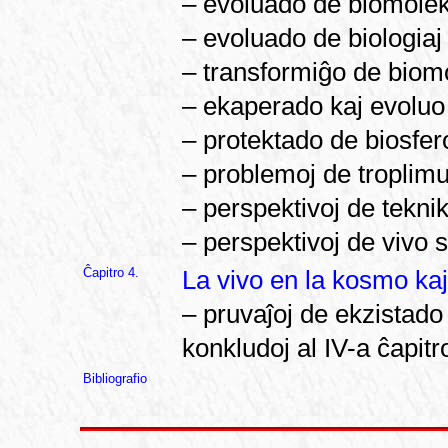
– evoluado de biomolek
– evoluado de biologiaj 
– transformiĝo de biom
– ekaperado kaj evoluo
– protektado de biosfer
– problemoj de troplimu
– perspektivoj de tekni
– perspektivoj de vivo s
Ĉapitro 4.
La vivo en la kosmo kaj
– pruvaĵoj de ekzistado
konkludoj al IV-a ĉapitr
Bibliografio