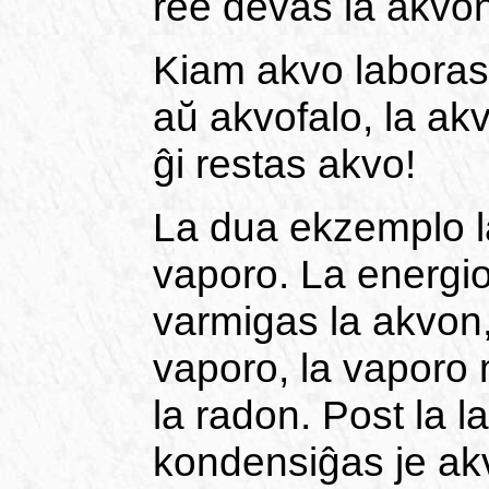
ree devas la akvon
Kiam akvo laboras
aŭ akvofalo, la a
ĝi restas akvo!
La dua ekzemplo l
vaporo. La energio
varmigas la akvon,
vaporo, la vaporo m
la radon. Post la l
kondensiĝas je akv