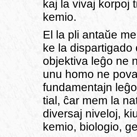
kaj la vivaj korpoj 
kemio.
El la pli antaŭe me
ke la dispartigado
objektiva leĝo ne n
unu homo ne povas
fundamentajn leĝoj
tial, ĉar mem la na
diversaj niveloj, ki
kemio, biologio, g