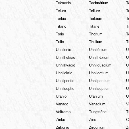
Teknecio
Technétium
T
Teluro
Tellure
T
Terbio
Terbium
T
Titano
Titane
T
Torio
Thorium
T
Tulio
Thulium
T
Unnilenio
Unnilénium
U
Unnilheksio
Unnilhéxium
U
Unnilkvadio
Unnilquadium
U
Unniloktio
Unniloctium
U
Unnilpentio
Unnilpentium
U
Unnilseptio
Unnilseptium
U
Uranio
Uranium
U
Vanado
Vanadium
V
Volframo
Tungstène
T
Zinko
Zinc
C
Zirkonio
Zirconium
Z