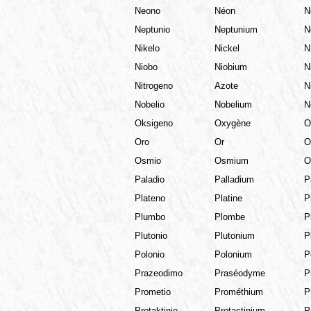
Neono
Néon
N
Neptunio
Neptunium
N
Nikelo
Nickel
N
Niobo
Niobium
N
Nitrogeno
Azote
N
Nobelio
Nobelium
N
Oksigeno
Oxygène
O
Oro
Or
O
Osmio
Osmium
O
Paladio
Palladium
P
Plateno
Platine
P
Plumbo
Plombe
P
Plutonio
Plutonium
P
Polonio
Polonium
P
Prazeodimo
Praséodyme
P
Prometio
Prométhium
P