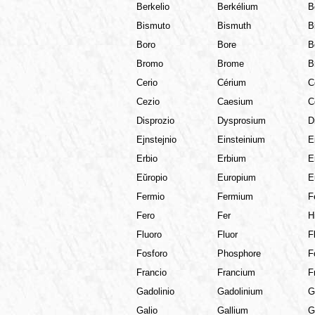
Berkelio
Berkélium
B
Bismuto
Bismuth
B
Boro
Bore
B
Bromo
Brome
B
Cerio
Cérium
C
Cezio
Caesium
C
Disprozio
Dysprosium
D
Ejnstejnio
Einsteinium
E
Erbio
Erbium
E
Eŭropio
Europium
E
Fermio
Fermium
F
Fero
Fer
H
Fluoro
Fluor
F
Fosforo
Phosphore
F
Francio
Francium
F
Gadolinio
Gadolinium
G
Galio
Gallium
G