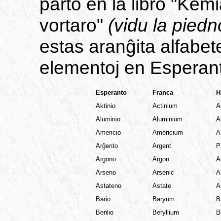
parto en la libro "Kem
vortaro"
(vidu la piedn
estas aranĝita alfabet
elementoj en Esperan
Esperanto
Franca
H
Aktinio
Actinium
A
Aluminio
Aluminium
A
Americio
Américium
A
Arĝento
Argent
P
Argono
Argon
A
Arseno
Arsenic
A
Astateno
Astate
A
Bario
Baryum
B
Berilio
Beryllium
B