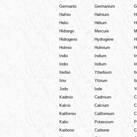
Germanio
Germanium
G
Hafnio
Hafnium
H
Helio
Hélium
H
Hidrargo
Mercure
M
Hidrogeno
Hydrogène
H
Holmio
Holmium
H
Indio
Indium
I
Iridio
Iridium
Ir
Iterbio
Ytterbium
I
Itrio
Yttrium
It
Jodo
Iode
Y
Kadmio
Cadmium
C
Kalcio
Calcium
C
Kalifornio
Californium
C
Kalio
Potassium
P
Karbono
Carbone
C