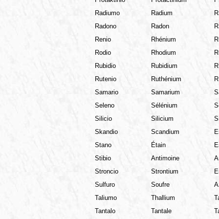
Protaktinio
Protactinium
P
Radiumo
Radium
R
Radono
Radon
R
Renio
Rhénium
R
Rodio
Rhodium
R
Rubidio
Rubidium
R
Rutenio
Ruthénium
R
Samario
Samarium
S
Seleno
Sélénium
S
Silicio
Silicium
Si
Skandio
Scandium
E
Stano
Étain
E
Stibio
Antimoine
A
Stroncio
Strontium
E
Sulfuro
Soufre
A
Taliumo
Thallium
T
Tantalo
Tantale
T