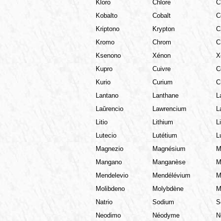
Kloro
Chlore
C
Kobalto
Cobalt
C
Kriptono
Krypton
C
Kromo
Chrom
C
Ksenono
Xénon
X
Kupro
Cuivre
C
Kurio
Curium
C
Lantano
Lanthane
L
Laŭrencio
Lawrencium
L
Litio
Lithium
Li
Lutecio
Lutétium
L
Magnezio
Magnésium
M
Mangano
Manganèse
M
Mendelevio
Mendélévium
M
Molibdeno
Molybdène
M
Natrio
Sodium
S
Neodimo
Néodyme
N