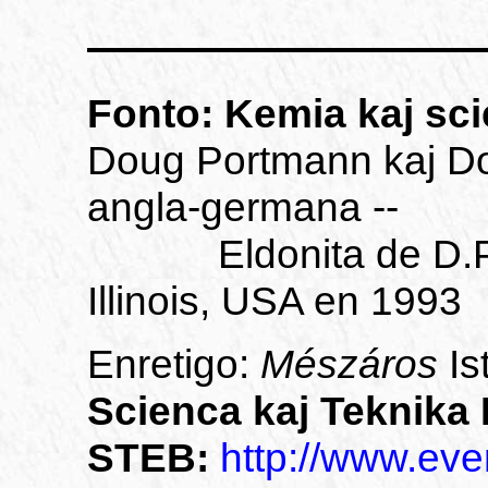
Fonto: Kemia kaj sci
Doug Portmann kaj Do
angla-germana --
Eldonita de D.P. e
Illinois, USA en 1993
Enretigo:
Mészáros
Is
Scienca kaj Teknika 
STEB:
http://www.eve