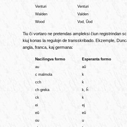
Venturi
Venturi
Walden
Valden
Wood
Vod, Ŭod
Tiu ĉi vortaro ne pretendas ampleksi ĉiun registrindan sci
kiuj konas la regulojn de transskribado. Ekzemple, Duncan 
angla, franca, kaj germana:
Nacilingva formo
Esperanta formo
au
aŭ
c malmola
k
cch
k
ch greka
k, ĥ
ck
k
ei
ej
eŭ
eŭ
ou
u