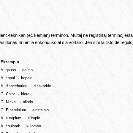
enc-teknikan (eĉ kemian) terminon. Multaj ne registritaj terminoj estas
donas ilin en la enkonduko al sia vortaro. Jen simila listo de reguloj,
Ekzemplo
A. gauss → gaŭso
A. copal → kopalo
A. disaccharide → disakarido
G. Chlor → kloro
G. Nickel → nikelo
G. Einsteinium → ejnstejnio
A. europium → eŭropio
A. coulomb → kulombo