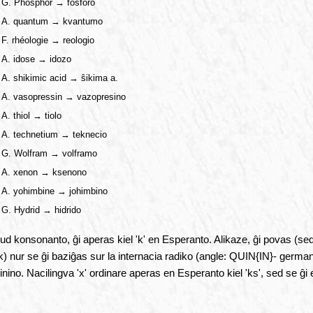
G. Phosphor → fosforo
A. quantum → kvantumo
F. rhéologie → reologio
A. idose → idozo
A. shikimic acid → ŝikima a.
A. vasopressin → vazopresino
A. thiol → tiolo
A. technetium → teknecio
G. Wolfram → volframo
A. xenon → ksenono
A. yohimbine → johimbino
G. Hydrid → hidrido
pud konsonanto, ĝi aperas kiel 'k' en Esperanto. Alikaze, ĝi povas (sed 
ivo: k) nur se ĝi baziĝas sur la internacia radiko (angle: QUIN{IN}- ge
 ĥinino. Nacilingva 'x' ordinare aperas en Esperanto kiel 'ks', sed se ĝ