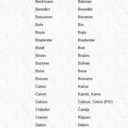
Beckmann
Bekman
Benedict
Benedikt
Bessemer
Besemer
Bohr
Bor
Boyle
Bojlo
Bradender
Bradender
Bredt
Bret
Brown
Braŭno
Buchner
Buĥner
Buna
Buna
Bunsen
Bunseno
Carius
Karius
Carnot
Karnot, Karno
Celsius
Celsius, Celsio (PIV)
Châtelier
Ĉatelje
Claisen
Klajsen
Dalton
Dalton