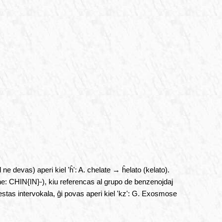
ne devas) aperi kiel 'ĥ': A. chelate → ĥelato (kelato).
rmane: CHIN{IN}-), kiu referencas al grupo de benzenojdaj
i estas intervokala, ĝi povas aperi kiel 'kz': G. Exosmose