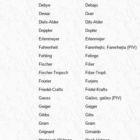
Debye
Debajo
Dewar
Duer
Diels-Alder
Dils-Alder
Doppler
Dopler
Erlenmeyer
Erlenmejer
Fahrenheit
Farenhejto, Farenhejta (PIV)
Fehling
Felingo
Fischer
Fiŝer
Fischer-Tropsch
Fiŝer-Tropŝ
Fourier
Furjero
Friedel-Crafts
Fridel-Krafts
Gauss
Gaŭso, gaŭso (PIV)
Geiger
Gejger
Gibbs
Gibs
Gram
Gram
Grignard
Grinardo