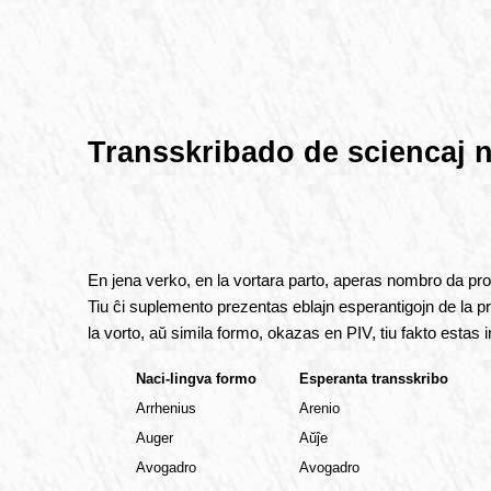
Transskribado de sciencaj 
En jena verko, en la vortara parto, aperas nombro da pro
Tiu ĉi suplemento prezentas eblajn esperantigojn de la prop
la vorto, aŭ simila formo, okazas en PIV, tiu fakto estas i
Naci-lingva formo
Esperanta transskribo
Arrhenius
Arenio
Auger
Aŭĵe
Avogadro
Avogadro