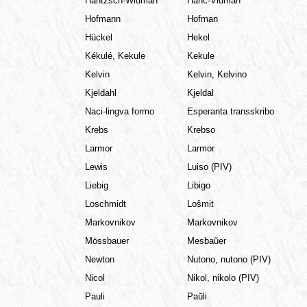
Hantzsch-Widman
Hanĉ-Vidman
Hofmann
Hofman
Hückel
Hekel
Kékulé, Kekule
Kekule
Kelvin
Kelvin, Kelvino
Kjeldahl
Kjeldal
Naci-lingva formo
Esperanta transskribo
Krebs
Krebso
Larmor
Larmor
Lewis
Luiso (PIV)
Liebig
Libigo
Loschmidt
Loŝmit
Markovnikov
Markovnikov
Mössbauer
Mesbaŭer
Newton
Nutono, nutono (PIV)
Nicol
Nikol, nikolo (PIV)
Pauli
Paŭli