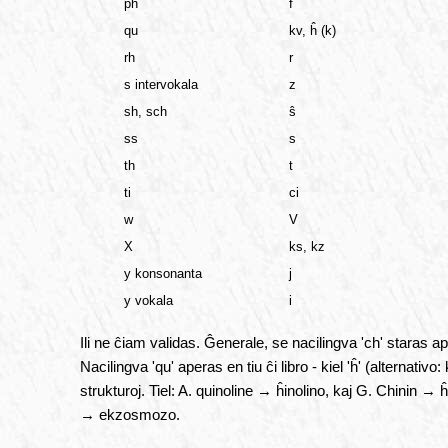
ph
f
qu
kv, ĥ (k)
rh
r
s intervokala
z
sh, sch
ŝ
ss
s
th
t
ti
ci
w
V
X
ks, kz
y konsonanta
j
y vokala
i
Ili ne ĉiam validas. Ĝenerale, se nacilingva 'ch' staras a
Nacilingva 'qu' aperas en tiu ĉi libro - kiel 'ĥ' (alternat
strukturoj. Tiel: A. quinoline → ĥinolino, kaj G. Chinin →
→ ekzosmozo.