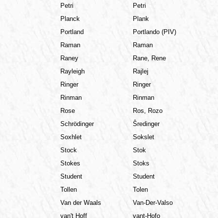
Petri
Petri
Planck
Plank
Portland
Portlando (PIV)
Raman
Raman
Raney
Rane, Rene
Rayleigh
Rajlej
Ringer
Ringer
Rinman
Rinman
Rose
Ros, Rozo
Schrödinger
Ŝredinger
Soxhlet
Sokslet
Stock
Stok
Stokes
Stoks
Student
Student
Tollen
Tolen
Van der Waals
Van-Der-Valso
van't Hoff
vant-Hofo