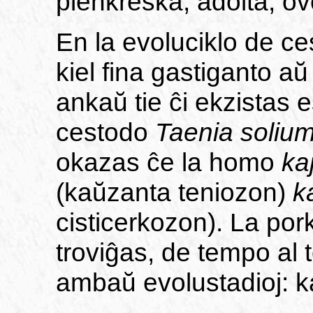
plenkreska, adolta, ov
En la evoluciklo de ce
kiel fina gastiganto aŭ
ankaŭ tie ĉi ekzistas 
cestodo
Taenia soliu
okazas ĉe la homo
ka
(kaŭzanta teniozon)
k
cisticerkozon). La por
troviĝas, de tempo al
ambaŭ evolustadioj: kaj