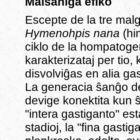
Malsaniga efiko
Escepte de la tre mal
Hymenohpis nana
(hi
ciklo de la hompatoge
karakterizataj per tio, 
disvolviĝas en alia gas
La generacia ŝanĝo de
devige konektita kun 
"intera gastiganto" est
stadioj, la "fina gasti