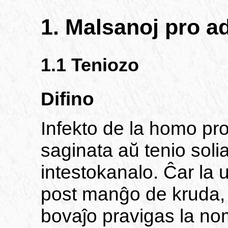
1. Malsanoj pro ad
1.1 Teniozo
Difino
Infekto de la homo pro
saginata aŭ tenio soli
intestokanalo. Ĉar la
post manĝo de kruda, pe
bovaĵo pravigas la nom