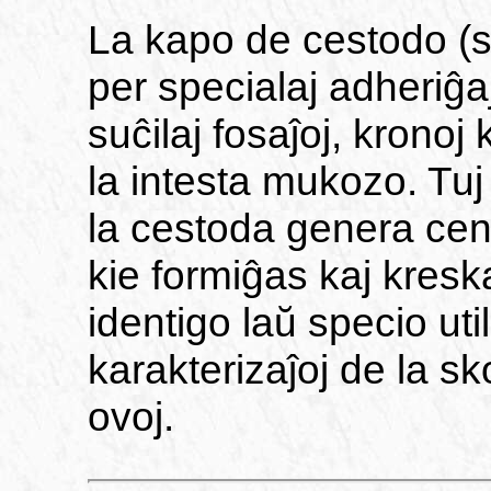
La kapo de cestodo (s
per specialaj adheriĝaj 
suĉilaj fosaĵoj, kronoj 
la intesta mukozo. Tuj
la cestoda genera cent
kie formiĝas kaj kreska
identigo laŭ specio uti
karakterizaĵoj de la sk
ovoj.