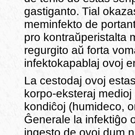
gastiganto. Tial okaz
meminfekto de portant
pro kontraŭperistalta
regurgito aŭ forta vo
infektokapablaj ovoj e
La cestodaj ovoj estas
korpo-eksteraj medioj 
kondiĉoj (humideco, o
Ĝenerale la infektiĝ
ingesto de ovoj dum n