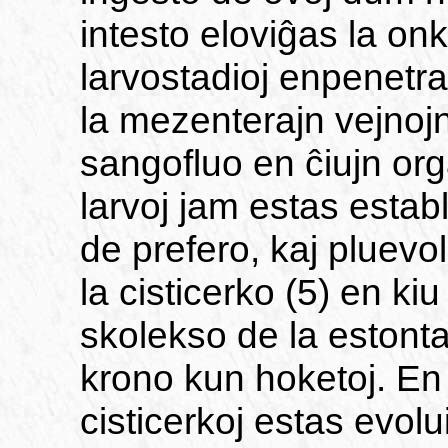
intesto eloviĝas la onk
larvostadioj enpenetr
la mezenterajn vejnojn,
sangofluo en ĉiujn org
larvoj jam estas establ
de prefero, kaj pluevol
la cisticerko (5) en kiu
skolekso de la estonta
krono kun hoketoj. En
cisticerkoj estas evolui