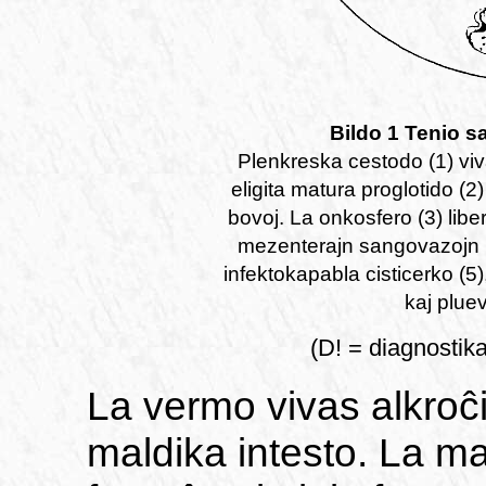
Bildo 1 Tenio sa
Plenkreska cestodo (1) viv
eligita matura proglotido (2
bovoj. La onkosfero (3) libe
mezenterajn sangovazojn k
infektokapabla cisticerko (5)
kaj pluev
(D! = diagnostika
La vermo vivas alkroĉ
maldika intesto. La m