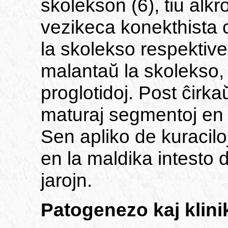
skolekson (6), tiu alkr
vezikeca konekthista c
la skolekso respektive
malantaŭ la skolekso, l
proglotidoj. Post ĉirk
maturaj segmentoj en l
Sen apliko de kuracilo
en la maldika intesto
jarojn.
Patogenezo kaj klini