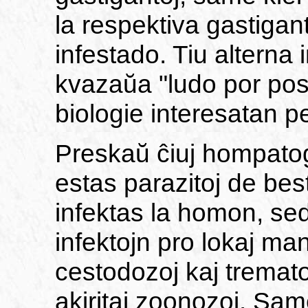
la respektiva gastigan
infestado. Tiu alterna
kvazaŭa "ludo por post
biologie interesatan p
Preskaŭ ĉiuj hompato
estas parazitoj de best
infektas la homon, sed
infektojn pro lokaj ma
cestodozoj kaj tremat
akiritaj zoonozoj. Same