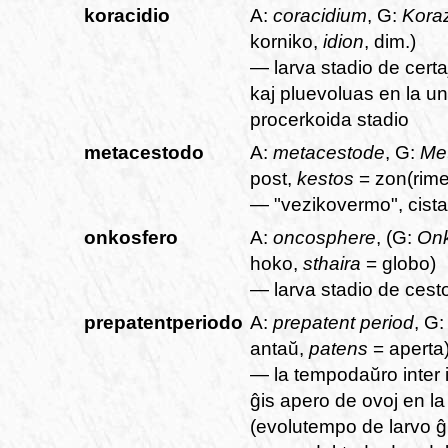
koracidio
A:
coracidium
, G:
Kora
korniko,
idion
, dim.)
— larva stadio de certa
kaj pluevoluas en la un
procerkoida stadio
metacestodo
A:
metacestode
, G:
Me
post,
kestos
= zon(rim
— "vezikovermo", cista
onkosfero
A:
oncosphere
, (G:
On
hoko,
sthaira
= globo)
— larva stadio de cest
prepatentperiodo
A:
prepatent period
, G
antaŭ,
patens
= aperta
— la tempodaŭro inter i
ĝis apero de ovoj en la
(evolutempo de larvo ĝ