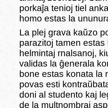
porkaĵa tenioj tiel ank
homo estas la ununura
La plej grava kaŭzo por
parazitoj tamen estas 
helmintaj rnalsanoj, k
validas la ĝenerala ko
bone estas konata la m
povas esti kontraŭbatal
doni al studento kaj 
de la multnombraj aspe