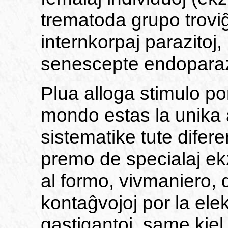
trematoda grupo trov
internkorpaj parazitoj,
senescepte endoparazi
Plua alloga stimulo po
mondo estas la unika a
sistematike tute difer
premo de specialaj ekz
al formo, vivmaniero, 
kontaĝvojoj por la ele
gastigantoj, same kiel