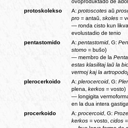
ovoproduktado de adol
protoskolekso
A:
protoscotes
aŭ
pros
pro
= antaŭ,
skoles
= v
— ronda cisto kun likv
evolustadio de tenio
pentastomido
A:
pentastomid
, G:
Pen
stomo
= buŝo)
— membro de la
Pentas
estas klasilitaj laŭ la b
vermoj kaj la artropodo
plerocerkoido
A:
plerocercoid
, G:
Ple
plena,
kerkos
= vosto)
— longigita vermoforma
en la dua intera gastig
procerkoido
A:
procercoid
, G:
Proze
kerkos
= vosto,
cidos
=