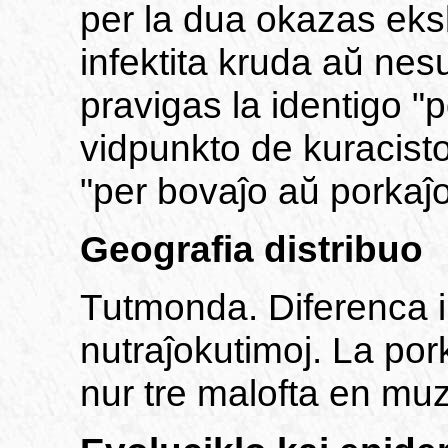
per la dua okazas eks
infektita kruda aŭ nesu
pravigas la identigo "
vidpunkto de kuracisto 
"per bovaĵo aŭ porkaĵo 
Geografia distribuo
Tutmonda. Diferenca i
nutraĵokutimoj. La por
nur tre malofta en mu