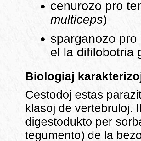
cenurozo pro ten
multiceps
)
sparganozo pro d
el la difilobotria
Biologiaj karakterizo
Cestodoj estas parazito
klasoj de vertebruloj. I
digestodukto per sorba
tegumento) de la bezon