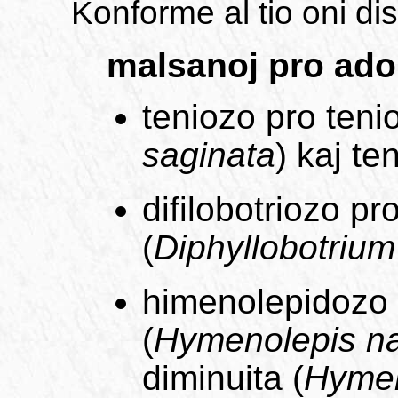
Konforme al tio oni di
malsanoj pro adol
teniozo pro teni
saginata
) kaj ten
difilobotriozo pro
(
Diphyllobotrium
himenolepidozo 
(
Hymenolepis n
diminuita (
Hymen