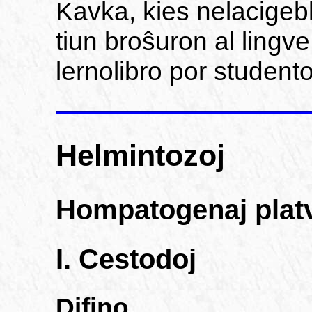
Kavka, kies nelacigebl
tiun broŝuron al lingve
lernolibro por studento
Helmintozoj
Hompatogenaj plat
I. Cestodoj
Difino