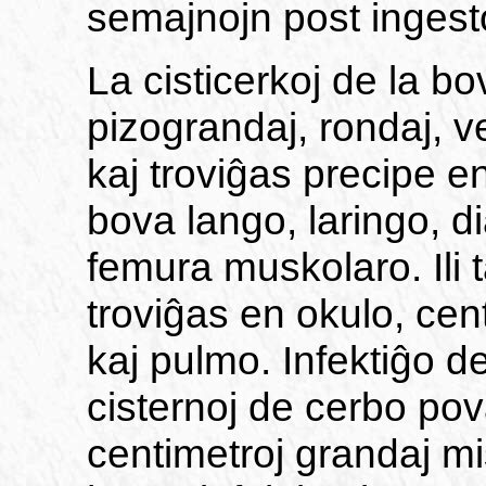
semajnojn post ingest
La cisticerkoj de la bo
pizograndaj, rondaj, v
kaj troviĝas precipe e
bova lango, laringo, d
femura muskolaro. Il
troviĝas en okulo, ce
kaj pulmo. Infektiĝo d
cisternoj de cerbo pov
centimetroj grandaj mi