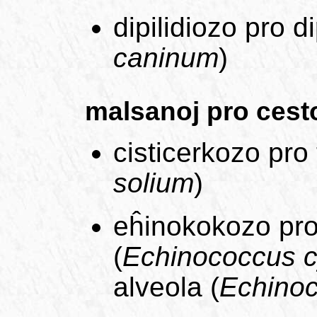
dipilidiozo pro di
caninum
)
malsanoj pro cesto
cisticerkozo pro 
solium
)
eĥinokokozo pro
(
Echinococcus c
alveola (
Echinoc