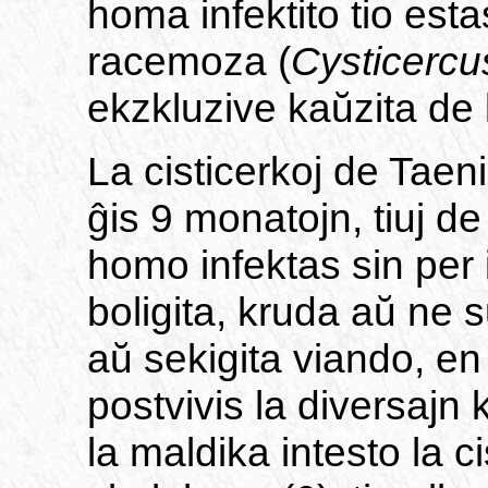
homa infektito tio esta
racemoza (
Cysticerc
ekzkluzive kaŭzita de 
La cisticerkoj de Taeni
ĝis 9 monatojn, tiuj de
homo infektas sin per
boligita, kruda aŭ ne s
aŭ sekigita viando, en 
postvivis la diversaj
la maldika intesto la c