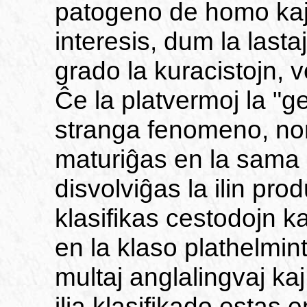
patogeno de homo kaj 
interesis, dum la lastaj
grado la kuracistojn, v
Ĉe la platvermoj la "
stranga fenomeno, no
maturiĝas en la sama 
disvolviĝas la ilin pro
klasifikas cestodojn k
en la klaso plathelmint
multaj anglalingvaj ka
ilia klasifikado estas 