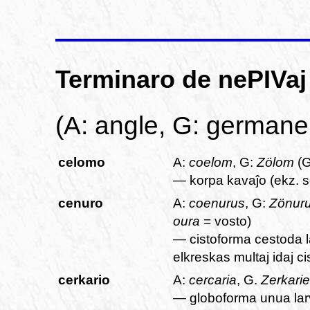
Terminaro de nePIVaj 
(A: angle, G: germane
celomo
A:
coelom
, G:
Zölom
(G
— korpa kavaĵo (ekz. 
cenuro
A:
coenurus
, G:
Zönur
oura
= vosto)
— cistoforma cestoda l
elkreskas multaj idaj ci
cerkario
A:
cercaria
, G.
Zerkarie
— globoforma unua lar