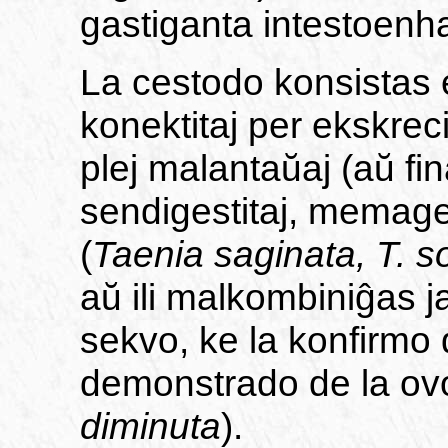
gastiganta intestoenh
La cestodo konsistas e
konektitaj per ekskrec
plej malantaŭaj (aŭ fi
sendigestitaj, memage
(
Taenia saginata, T. s
aŭ ili malkombiniĝas j
sekvo, ke la konfirmo 
demonstrado de la ovo
diminuta
).