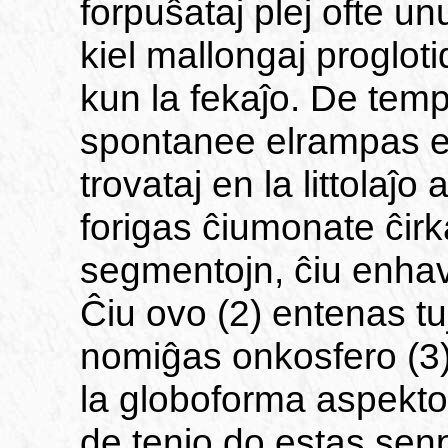
forpuŝataj plej ofte 
kiel mallongaj progloti
kun la fekaĵo. De temp
spontanee elrampas el
trovataj en la littolaĵ
forigas ĉiumonate ĉir
segmentojn, ĉiu enhav
Ĉiu ovo (2) entenas tu
nomiĝas onkosfero (3
la globoforma aspekto 
de tenio do estas senp