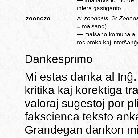
— frua larva formo de c
intera gastiganto
zoonozo
A:
zoonosis
. G:
Zoono
= malsano)
— malsano komuna al 
reciproka kaj interŝan
Dankesprimo
Mi estas danka al Inĝ
kritika kaj korektiga t
valoraj sugestoj por p
fakscienca teksto anka
Grandegan dankon mi 