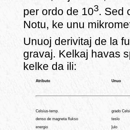
3
per ordo de 10
. Sed 
Notu, ke unu mikrome
Unuoj derivitaj de la 
gravaj. Kelkaj havas 
kelke da ili:
Atributo
Unuo
Celsius-temp.
grado Cels
denso de magneta flukso
teslo
energio
ĵulo