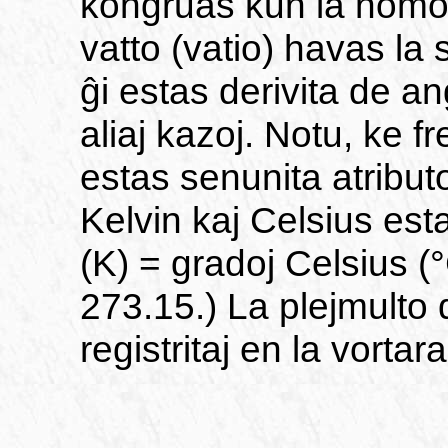
kongruas kun la nomo
vatto (vatio) havas la
ĝi estas derivita de an
aliaj kazoj. Notu, ke f
estas senunita atributo.
Kelvin kaj Celsius est
(K) = gradoj Celsius (°
273.15.) La plejmulto de
registritaj en la vortar