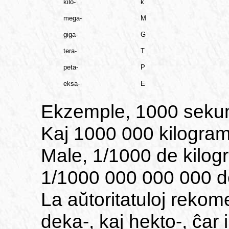
kilo-
k
mega-
M
giga-
G
tera-
T
peta-
P
eksa-
E
Ekzemple, 1000 sekun
Kaj 1000 000 kilogram
Male, 1/1000 de kilog
1/1000 000 000 000 d
La aŭtoritatuloj rekome
deka-, kaj hekto-, ĉar i