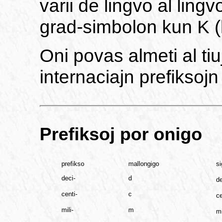
varii de lingvo al ling
grad-simbolon kun K (k
Oni povas almeti al tiu
internaciajn prefiksojn p
Prefiksoj por onigo
prefikso
mallongigo
si
deci-
d
d
centi-
c
c
mili-
m
mi