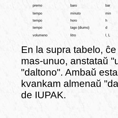
premo
baro
bar
tempo
minuto
min
tempo
horo
h
tempo
tago (diumo)
d
volumeno
litro
l, L
En la supra tabelo, ĉ
mas-unuo, anstataŭ "
"daltono". Ambaŭ esta
kvankam almenaŭ "dal
de IUPAK.