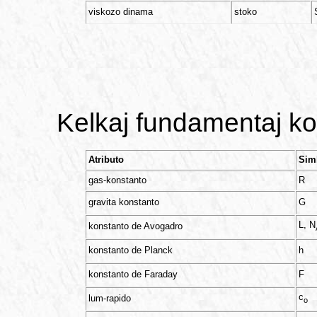
viskozo dinama
stoko
Kelkaj fundamentaj kon
Atributo
Sim
gas-konstanto
R
gravita konstanto
G
L, N
konstanto de Avogadro
konstanto de Planck
h
konstanto de Faraday
F
c
lum-rapido
o