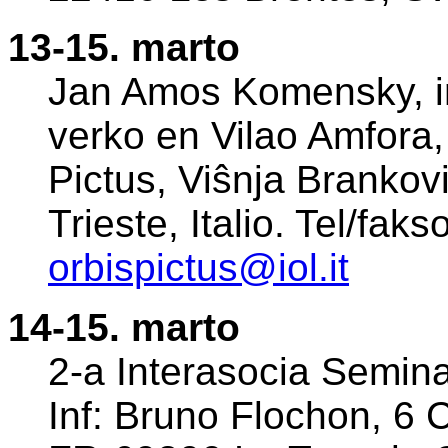
13-15. marto
Jan Amos Komensky, inst
verko en Vilao Amfora, 
Pictus, Viŝnja Brankov
Trieste, Italio. Tel/fa
orbispictus@iol.it
14-15. marto
2-a Interasocia Semina
Inf: Bruno Flochon, 6 