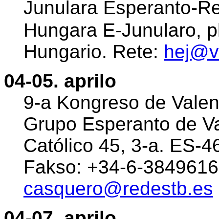
Junulara Esperanto-Re
Hungara E-Junularo, p
Hungario. Rete:
hej@v
04-05. aprilo
9-a Kongreso de Valenc
Grupo Esperanto de Va
Católico 45, 3-a. ES-4
Fakso: +34-6-3849616
casquero@redestb.es
04-07. aprilo