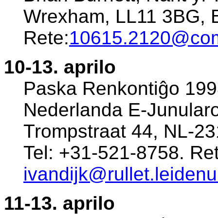
Wrexham, LL11 3BG, Br
Rete:
10615.2120@co
10-13. aprilo
Paska Renkontiĝo 1998
Nederlanda E-Junularo
Trompstraat 44, NL-23
Tel: +31-521-8758. Ret
ivandijk@rullet.leidenu
11-13. aprilo