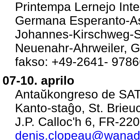
Printempa Lernejo Inter
Germana Esperanto-As
Johannes-Kirschweg-S
Neuenahr-Ahrweiler, G
fakso: +49-2641- 9786
07-10. aprilo
Antaŭkongreso de SAT
Kanto-staĝo, St. Brieuc
J.P. Calloc'h 6, FR-220
denis.clopeau@wanado