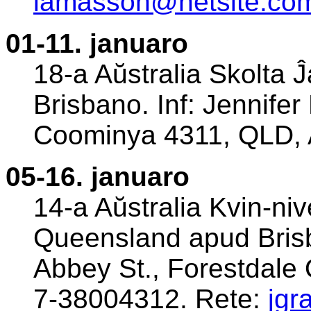
lamasson@netsite.com
01-11. januaro
18-a Aŭstralia Skolta 
Brisbano. Inf: Jennife
Coominya 4311, QLD, A
05-16. januaro
14-a Aŭstralia Kvin-ni
Queensland apud Brisb
Abbey St., Forestdale 
7-38004312. Rete:
jgr