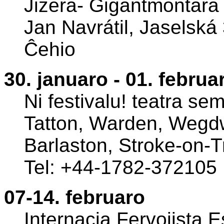
Jizera- Gigantmontara 
Jan Navrátil, Jaselská
Ĉehio
30. januaro - 01. februa
Ni festivalu! teatra se
Tatton, Warden, Wegd
Barlaston, Stroke-on-Tr
Tel: +44-1782-372105
07-14. februaro
Internacia Fervojista 