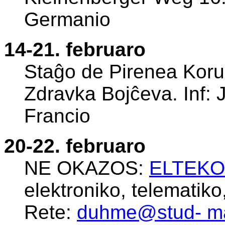
Germanio
14-21. februaro
Staĝo de Pirenea Koru
Zdravka Bojĉeva. Inf: 
Francio
20-22. februaro
NE OKAZOS:
ELTEKO
elektroniko, telematik
Rete:
duhme@stud- mai