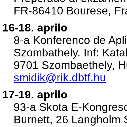
FR-86410 Bourese, Fr
16-18. aprilo
8-a Konferenco de Apli
Szombathely. Inf: Katal
9701 Szombaethely, Hu
smidik@rik.dbtf.hu
17-19. aprilo
93-a Skota E-Kongreso,
Burnett, 26 Langholm S