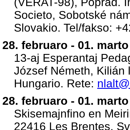
(VERAT-98), Poprad. I
Societo, Sobotské nám
Slovakio. Tel/fakso: 
28. februaro - 01. marto
13-aj Esperantaj Pedag
József Németh, Kilián 
Hungario. Rete:
nlalt@
28. februaro - 01. marto
Skisemajnfino en Meiri
22416 Les Brentes, Sv