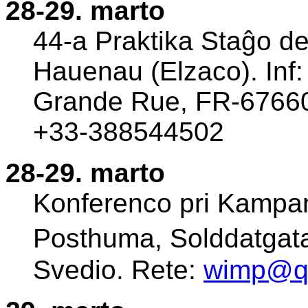
28-29. marto
44-a Praktika Staĝo de
Hauenau (Elzaco). Inf
Grande Rue, FR-67660 
+33-388544502
28-29. marto
Konferenco pri Kampan
Posthuma, Solddatgat
Svedio. Rete:
wimp@qu