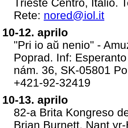
Trieste Centro, Italio.
Rete:
nored@iol.it
10-12. aprilo
"Pri io aŭ nenio" - Am
Poprad. Inf: Esperant
nám. 36, SK-05801 Pop
+421-92-32419
10-13. aprilo
82-a Brita Kongreso de
Brian Burnett, Nant yr