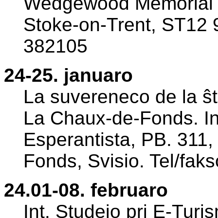
Wedgewood Memorial Co
Stoke-on-Trent, ST12 9
382105
24-25. januaro
La suvereneco de la ŝta
La Chaux-de-Fonds. In
Esperantista, PB. 311
Fonds, Svisio. Tel/fa
24.01-08. februaro
Int. Studejo pri E-Turis