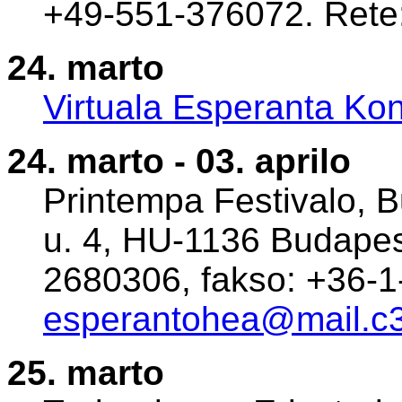
+49-551-376072. Rete
24. marto
Virtuala Esperanta Ko
24. marto - 03. aprilo
Printempa Festivalo, Bu
u. 4, HU-1136 Budapest
2680306, fakso: +36-1
esperantohea@mail.c
25. marto