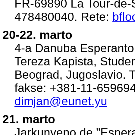
FR-69890 La Tour-de-S
478480040. Rete:
bfl
20-22. marto
4-a Danuba Esperanto 
Tereza Kapista, Stude
Beograd, Jugoslavio. 
fakse: +381-11-659694
dimjan@eunet.yu
21. marto
Jarkunveno de "Espera