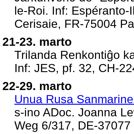
le-Roi. Inf: Espéranto-
Cerisaie, FR-75004 Par
21-23. marto
Trilanda Renkontiĝo k
Inf: JES, pf. 32, CH-2
22-29. marto
Unua Rusa Sanmarinec
s-ino ADoc. Joanna Le
Weg 6/317, DE-37077 G