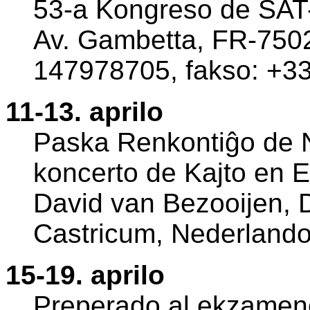
53-a Kongreso de SAT-A
Av. Gambetta, FR-75020
147978705, fakso: +3
11-13. aprilo
Paska Renkontiĝo de 
koncerto de Kajto en El
David van Bezooijen,
Castricum, Nederlando
15-19. aprilo
Preperado al ekzameno