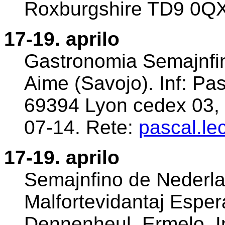
Roxburgshire TD9 0QX,
17-19. aprilo
Gastronomia Semajnfino
Aime (Savojo). Inf: Pa
69394 Lyon cedex 03, F
07-14. Rete:
pascal.le
17-19. aprilo
Semajnfino de Nederla
Malfortevidantaj Esper
Dennenheul, Ermelo. In