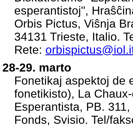
esperantistoj", Hraŝĉin
Orbis Pictus, Viŝnja Br
34131 Trieste, Italio. 
Rete:
orbispictus@iol.i
28-29. marto
Fonetikaj aspektoj de e
fonetikisto), La Chaux
Esperantista, PB. 311
Fonds, Svisio. Tel/fa