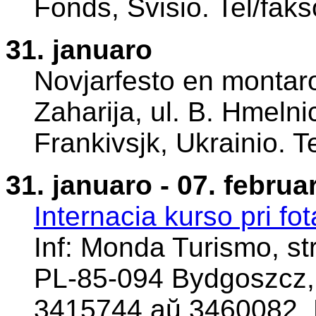
Fonds, Svisio. Tel/fa
31. januaro
Novjarfesto en montaro
Zaharija, ul. B. Hmelni
Frankivsjk, Ukrainio. 
31. januaro - 07. februa
Internacia kurso pri fo
Inf: Monda Turismo, st
PL-85-094 Bydgoszcz, P
3415744 aŭ 3460082.