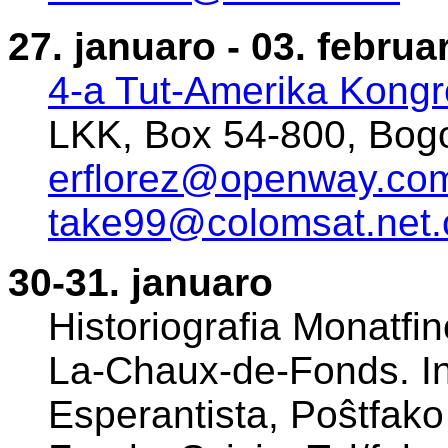
27. januaro - 03. februa
4-a Tut-Amerika Kongr
LKK, Box 54-800, Bogo
erflorez@openway.co
take99@colomsat.net.
30-31. januaro
Historiografia Monatfi
La-Chaux-de-Fonds. In
Esperantista, Poŝtfak