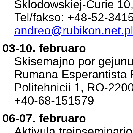
Sklodowskiej-Curie 10
Tel/fakso: +48-52-341
andreo@rubikon.net.p
03-10. februaro
Skisemajno por gejunul
Rumana Esperantista Fe
Politehnicii 1, RO-22
+40-68-151579
06-07. februaro
Aktivula trejnseminario