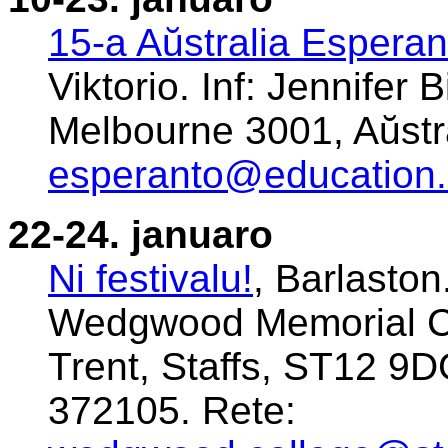
15-a Aŭstralia Espera
Viktorio. Inf: Jennifer
Melbourne 3001, Aŭstra
esperanto@education
22-24. januaro
Ni festivalu!
, Barlaston
Wedgwood Memorial Col
Trent, Staffs, ST12 9DG
372105. Rete: