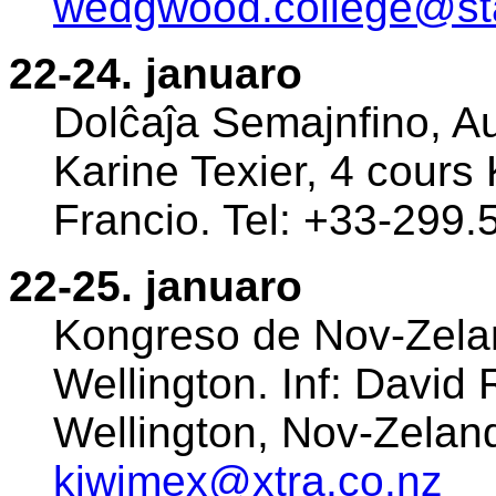
wedgwood.college@sta
22-24. januaro
Dolĉaĵa Semajnfino, Au
Karine Texier, 4 cour
Francio. Tel: +33-299
22-25. januaro
Kongreso de Nov-Zela
Wellington. Inf: David
Wellington, Nov-Zeland
kiwimex@xtra.co.nz