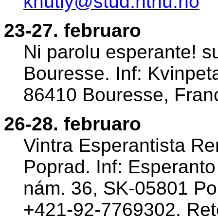
knutly@stud.ntnu.no
23-27. februaro
Ni parolu esperante! s
Bouresse. Inf: Kvinpet
86410 Bouresse, Franc
26-28. februaro
Vintra Esperantista Ren
Poprad. Inf: Esperanto
nám. 36, SK-05801 Pop
+421-92-7769302. Ret