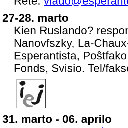
Rete:
vlado@esperant
27-28. marto
Kien Ruslando? resp
Nanovfszky, La-Chaux-
Esperantista, Poŝtfak
Fonds, Svisio. Tel/fa
31. marto - 06. aprilo