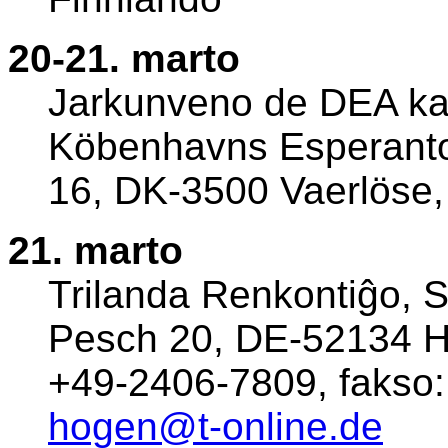
20-21. marto
Jarkunveno de DEA ka
Köbenhavns Esperanto
16, DK-3500 Vaerlöse,
21. marto
Trilanda Renkontiĝo, S
Pesch 20, DE-52134 He
+49-2406-7809, fakso:
hogen@t-online.de