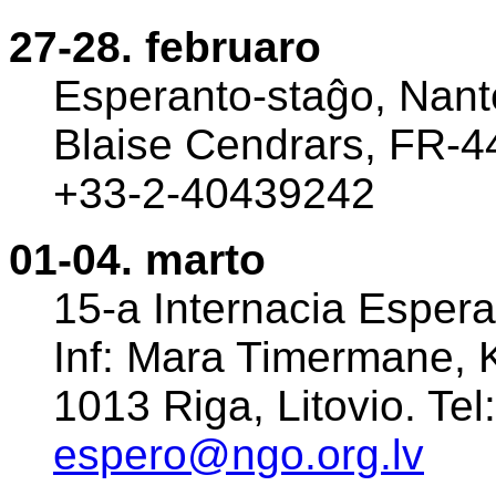
27-28. februaro
Esperanto-staĝo, Nante
Blaise Cendrars, FR-44
+33-2-40439242
01-04. marto
15-a Internacia Esper
Inf: Mara Timermane, K
1013 Riga, Litovio. Te
espero@ngo.org.lv