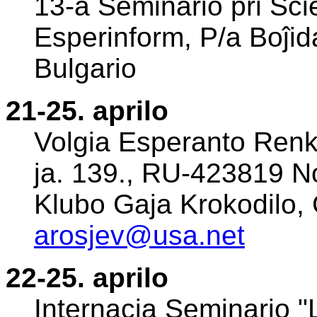
13-a Seminario pri Scie
Esperinform, P/a Boĵid
Bulgario
21-25. aprilo
Volgia Esperanto Renko
ja. 139., RU-423819 No
Klubo Gaja Krokodilo, G
arosjev@usa.net
22-25. aprilo
Internacia Seminario "L