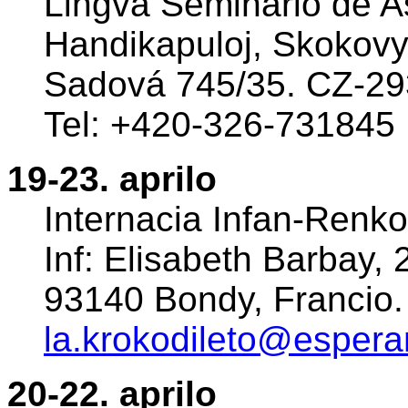
Lingva Seminario de A
Handikapuloj, Skokovy.
Sadová 745/35. CZ-293
Tel: +420-326-731845
19-23. aprilo
Internacia Infan-Renko
Inf: Elisabeth Barbay,
93140 Bondy, Francio.
la.krokodileto@espera
20-22. aprilo