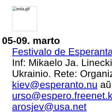
05-09. marto
Festivalo de Esperant
Inf: Mikaelo Ja. Lineck
Ukrainio. Rete: Organ
kiev@esperanto.nu
aŭ 
urso@espero.freenet.k
arosjev@usa.net