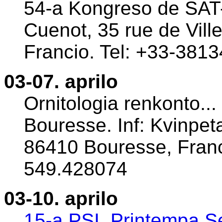
54-a Kongreso de SAT-
Cuenot, 35 rue de Vill
Francio. Tel: +33-381
03-07. aprilo
Ornitologia renkonto... B
Bouresse. Inf: Kvinpet
86410 Bouresse, Franci
549.428074
03-10. aprilo
15-a PSI, Printempa Se