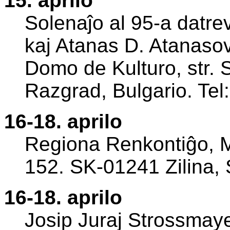
15. aprilo
Solenaĵo al 95-a datr
kaj Atanas D. Atanasov
Domo de Kulturo, str. 
Razgrad, Bulgario. Te
16-18. aprilo
Regiona Renkontiĝo, Ma
152. SK-01241 Zilina, 
16-18. aprilo
Josip Juraj Strossmaye