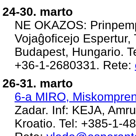
24-30. marto
NE OKAZOS: Prinpempa
Vojaĝoficejo Espertur,
Budapest, Hungario. T
+36-1-2680331. Rete:
26-31. marto
6-a MIRO, Miskompren
Zadar. Inf: KEJA, Amr
Kroatio. Tel: +385-1-4