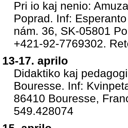
Pri io kaj nenio: Amuz
Poprad. Inf: Esperanto
nám. 36, SK-05801 Pop
+421-92-7769302. Ret
13-17. aprilo
Didaktiko kaj pedagog
Bouresse. Inf: Kvinpet
86410 Bouresse, Franci
549.428074