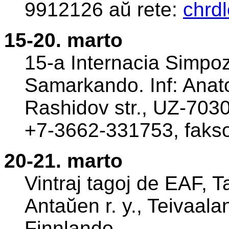
9912126 aŭ rete:
chrd
15-20. marto
15-a Internacia Simpoz
Samarkando. Inf: Anato
Rashidov str., UZ-703
+7-3662-331753, faks
20-21. marto
Vintraj tagoj de EAF, 
Antaŭen r. y., Teivaal
Finnlando