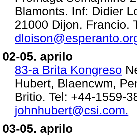
Blamonts. Inf: Didier L
21000 Dijon, Francio. 
dloison@esperanto.or
02-05. aprilo
83-a Brita Kongreso
Ne
Hubert, Blaencwm, Pe
Britio. Tel: +44-1559-
johnhubert@csi.com.
03-05. aprilo