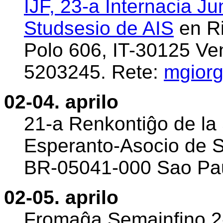
IJF, 23-a Internacia Ju
Studsesio de AIS
en Ri
Polo 606, IT-30125 Vene
5203245. Rete:
mgiorg
02-04. aprilo
21-a Renkontiĝo de la 
Esperanto-Asocio de S
BR-05041-000 Sao Paul
02-05. aprilo
Fromaĝa Semajnfino 2-a