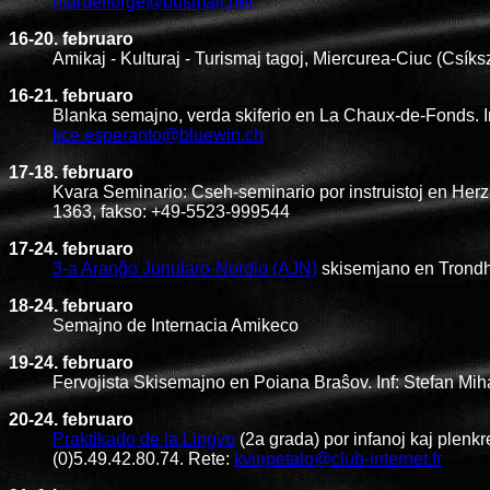
mardelforge@busmail.net
16-20. februaro
Amikaj - Kulturaj - Turismaj tagoj, Miercurea-Ciuc (Csík
16-21. februaro
Blanka semajno, verda skiferio en La Chaux-de-Fonds. I
kce.esperanto@bluewin.ch
17-18. februaro
Kvara Seminario: Cseh-seminario por instruistoj en Her
1363, fakso: +49-5523-999544
17-24. februaro
3-a Aranĝo Junularo-Nordio (AJN)
skisemjano en Trondh
18-24. februaro
Semajno de Internacia Amikeco
19-24. februaro
Fervojista Skisemajno en Poiana Braŝov. Inf: Stefan Miha
20-24. februaro
Praktikado de la Lingvo
(2a grada) por infanoj kaj plenk
(0)5.49.42.80.74. Rete:
kvinpetalo@club-internet.fr