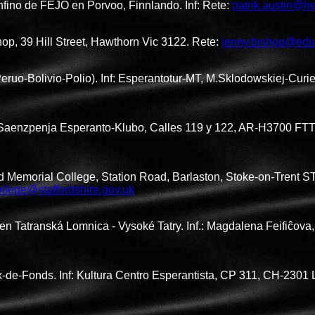
nfino de FEJO en Porvoo, Finnlando. Inf: Rete:
patrik.austin@hel
shop, 39 Hill Street, Hawthorn Vic 3122. Rete:
jenny.bishop@edu
uo-Bolivio-Polio). Inf: Esperantotur-MT, M.Sklodowskiej-Curi
 Saenzpenja Esperanto-Klubo, Calles 119 y 122, AR-H3700 FTT 
 Memorial College, Station Road, Barlaston, Stoke-on-Trent ST
lege@staffordshire.gov.uk
en Tatranská Lomnica - Vysoké Tatry. Inf.: Magdalena Feifiĉova,
x-de-Fonds. Inf: Kultura Centro Esperantista, CP 311, CH-2301