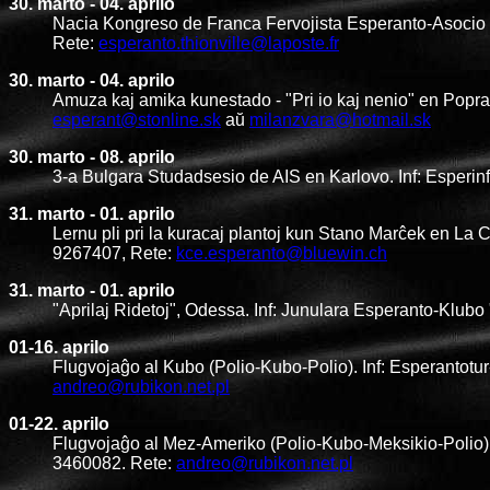
30. marto - 04. aprilo
Nacia Kongreso de Franca Fervojista Esperanto-Asocio (F
Rete:
esperanto.thionville@laposte.fr
30. marto - 04. aprilo
Amuza kaj amika kunestado - "Pri io kaj nenio" en Popr
esperant@stonline.sk
aŭ
milanzvara@hotmail.sk
30. marto - 08. aprilo
3-a Bulgara Studadsesio de AIS en Karlovo. Inf: Esperin
31. marto - 01. aprilo
Lernu pli pri la kuracaj plantoj kun Stano Marĉek en La
9267407, Rete:
kce.esperanto@bluewin.ch
31. marto - 01. aprilo
"Aprilaj Ridetoj", Odessa. Inf: Junulara Esperanto-Klub
01-16. aprilo
Flugvojaĝo al Kubo (Polio-Kubo-Polio). Inf: Esperantot
andreo@rubikon.net.pl
01-22. aprilo
Flugvojaĝo al Mez-Ameriko (Polio-Kubo-Meksikio-Polio).
3460082. Rete:
andreo@rubikon.net.pl