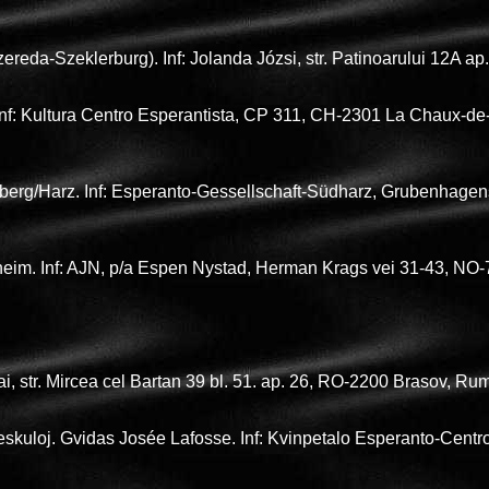
szereda-Szeklerburg). Inf: Jolanda Józsi, str. Patinoarului 12A
nf: Kultura Centro Esperantista, CP 311, CH-2301 La Chaux-de
zberg/Harz. Inf: Esperanto-Gessellschaft-Südharz, Grubenhage
eim. Inf: AJN, p/a Espen Nystad, Herman Krags vei 31-43, NO
i, str. Mircea cel Bartan 39 bl. 51. ap. 26, RO-2200 Brasov, R
reskuloj. Gvidas Josée Lafosse. Inf: Kvinpetalo Esperanto-Centr