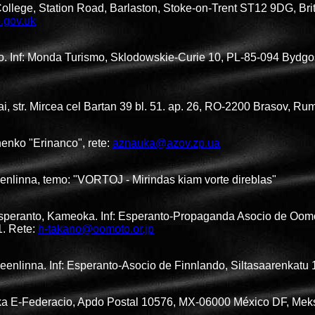
llege, Station Road, Barlaston, Stoke-on-Trent ST12 9DG, Brit
.gov.uk
nio. Inf: Monda Turismo, Sklodowskie-Curie 10, PL-85-094 Bydg
i, str. Mircea cel Bartan 39 bl. 51. ap. 26, RO-2200 Brasov, R
nenko "Erinanco", rete:
aznauka@azov.zp.ua
nlinna, temo: "VORTOJ - Mirindas kiam vorte direblas"
peranto, Kameoka. Inf: Esperanto-Propaganda Asocio de Oomo
1. Rete:
h-takano@oomoto.or.jp
enlinna. Inf: Esperanto-Asocio de Finnlando, Siltasaarenkatu 
ka E-Federacio, Apdo Postal 10576, MX-06000 México DF, Mek