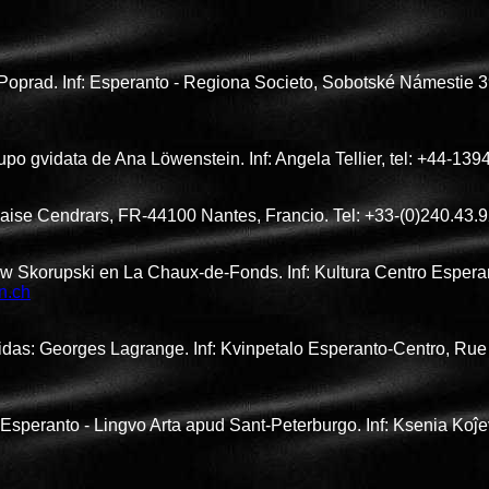
, Poprad. Inf: Esperanto - Regiona Societo, Sobotské Námestie 
upo gvidata de Ana Löwenstein. Inf: Angela Tellier, tel: +44-13
laise Cendrars, FR-44100 Nantes, Francio. Tel: +33-(0)240.43.
aw Skorupski en La Chaux-de-Fonds. Inf: Kultura Centro Esper
n.ch
as: Georges Lagrange. Inf: Kvinpetalo Esperanto-Centro, Rue 
Esperanto - Lingvo Arta apud Sant-Peterburgo. Inf: Ksenia Koĵ