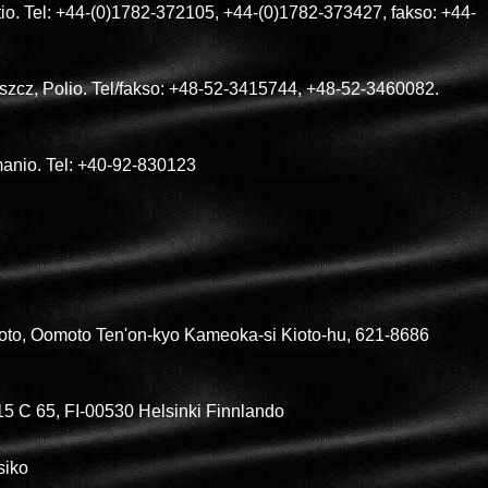
io. Tel: +44-(0)1782-372105, +44-(0)1782-373427, fakso: +44-
oszcz, Polio. Tel/fakso: +48-52-3415744, +48-52-3460082.
umanio. Tel: +40-92-830123
to, Oomoto Ten'on-kyo Kameoka-si Kioto-hu, 621-8686
15 C 65, FI-00530 Helsinki Finnlando
siko