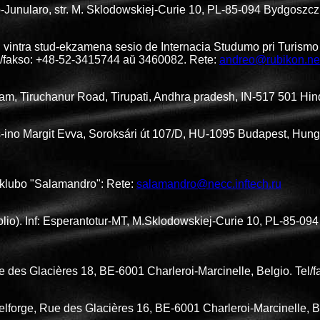
-Junularo, str. M. Sklodowskiej-Curie 10, PL-85-094 Bydgoszcz
 vintra stud-ekzamena sesio de Internacia Studumo pri Turismo k
l/fakso: +48-52-3415744 aŭ 3460082. Rete:
andreo@rubikon.net
ram, Tiruchanur Road, Tirupati, Andhra pradesh, IN-517 501 Hin
 s-ino Margit Evva, Soroksári út 107/D, HU-1095 Budapest, Hung
E-klubo "Salamandro": Rete:
salamandro@necc.inftech.ru
olio). Inf: Esperantotur-MT, M.Sklodowskiej-Curie 10, PL-85-09
e des Glacières 18, BE-6001 Charleroi-Marcinelle, Belgio. Tel
lforge, Rue des Glacières 16, BE-6001 Charleroi-Marcinelle, B