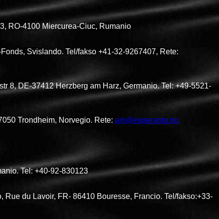
 ap.3, RO-4100 Miercurea-Ciuc, Rumanio
-Fonds, Svislando. Tel/fakso +41-32-9267407, Rete:
nstr 8, DE-37412 Herzberg am Harz, Germanio. Tel: +49-5521-
-7050 Trondheim, Norvegio. Rete:
ajn@esperanto.no
umanio. Tel: +40-92-830123
o, Rue du Lavoir, FR- 86410 Bouresse, Francio. Tel/fakso:+33-