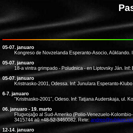
Pas
05-07. januaro
Kongreso de Novzelanda Esperanto-Asocio, Aŭklando. I
05-07. januaro
18-a vintra grimpado - Poludnica - en Liptovsky Ján. In
05-07. januaro
Kristnasko-2001, Odessa. Inf: Junulara Esperanto-Klubo
6-7. januaro
"Kristnasko-2001", Odeso. Inf: Tatjana Auderskaja, ul.
06. januaro - 19. marto
Flugvojaĝo al Sud-Ameriko (Polio-Venezuelo-Kolombio-Ek
3415744 aŭ +48-52-3460082. Rete:
andreo@rubikon.net
12-14. januaro