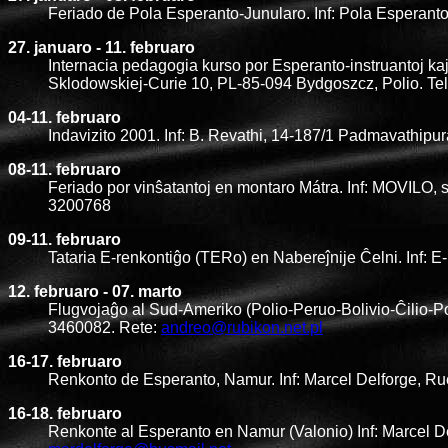
Feriado de Pola Esperanto-Junularo. Inf: Pola Esperanto
27. januaro - 11. februaro
Internacia pedagogia kurso por Esperanto-instruantoj kaj
Sklodowskiej-Curie 10, PL-85-094 Bydgoszcz, Polio. Te
04-11. februaro
Indavizito 2001. Inf: B. Revathi, 14-187/1 Padmavathipu
08-11. februaro
Feriado por vinŝatantoj en montaro Mátra. Inf: MOVILO,
3200768
09-11. februaro
Tataria E-renkontiĝo (TERo) en Nabereĵnije Ĉelni. Inf: 
12. februaro - 07. marto
Flugvojaĝo al Sud-Ameriko (Polio-Peruo-Bolivio-Ĉilio-P
3460082. Rete:
andreo@rubikon.net.pl
16-17. februaro
Renkonto de Esperanto, Namur. Inf: Marcel Delforge, Ru
16-18. februaro
Renkonte al Esperanto en Namur (Valonio) Inf: Marcel De