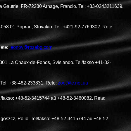
 La Gautrie, FR-72230 Arnage, Francio. Tel: +33-0243211639.
K-058 01 Poprad, Slovakio. Tel: +421-92-7769302. Rete:
Rete:
leonov@rozabg.com
-2301 La Chaux-de-Fonds, Svislando. Tel/fakso +41-32-
. Tel: +38-482-233831. Rete:
zoo@te.net.ua
el/fakso: +48-52-3415744 aŭ +48-52-3460082. Rete:
goszcz, Polio. Tel/fakso: +48-52-3415744 aŭ +48-52-