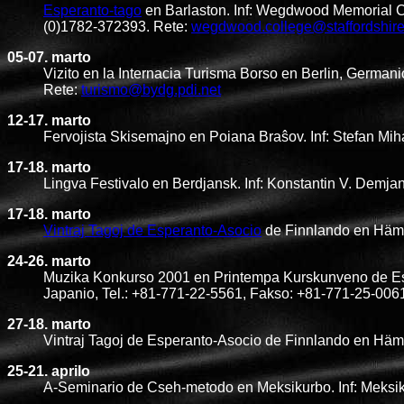
Esperanto-tago
en Barlaston. Inf: Wegdwood Memorial Co
(0)1782-372393. Rete:
wegdwood.college@staffordshire
05-07. marto
Vizito en la Internacia Turisma Borso en Berlin, Germa
Rete:
turismo@bydg.pdi.net
12-17. marto
Fervojista Skisemajno en Poiana Braŝov. Inf: Stefan Miha
17-18. marto
Lingva Festivalo en Berdjansk. Inf: Konstantin V. Demja
17-18. marto
Vintraj Tagoj de Esperanto-Asocio
de Finnlando en Häme
24-26. marto
Muzika Konkurso 2001 en Printempa Kurskunveno de Es
Japanio, Tel.: +81-771-22-5561, Fakso: +81-771-25-006
27-18. marto
Vintraj Tagoj de Esperanto-Asocio de Finnlando en Häme
25-21. aprilo
A-Seminario de Cseh-metodo en Meksikurbo. Inf: Meksi