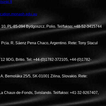
sinki.fi
cation.monash.edu.au
e 10, PL-85-094 Bydgoszcz, Polio. Tel/fakso: +48-52-3415744
Pcia. R. Sáenz Pena Chaco, Argentino. Rete: Tony Stacul
12 9DG, Britio. Tel: +44-(0)1782-372105, +44-(0)1782-
 A. Bernoláka 25/5, SK-01001 Zilina, Slovakio. Rete:
 La Chaux-de-Fonds, Svislando. Tel/fakso: +41-32-9267407,