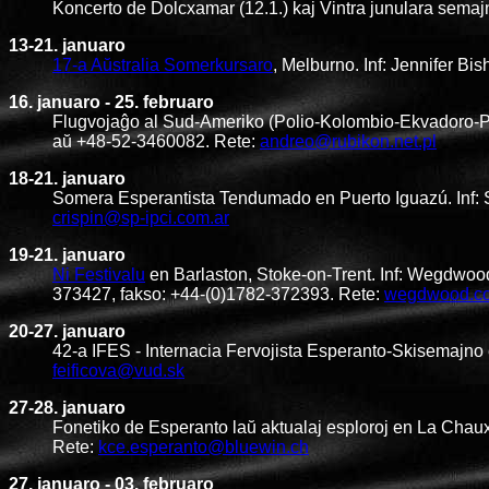
Koncerto de Dolcxamar (12.1.) kaj Vintra junulara semaj
13-21. januaro
17-a Aŭstralia Somerkursaro
, Melburno. Inf: Jennifer Bi
16. januaro - 25. februaro
Flugvojaĝo al Sud-Ameriko (Polio-Kolombio-Ekvadoro-Per
aŭ +48-52-3460082. Rete:
andreo@rubikon.net.pl
18-21. januaro
Somera Esperantista Tendumado en Puerto Iguazú. Inf:
crispin@sp-ipci.com.ar
19-21. januaro
Ni Festivalu
en Barlaston, Stoke-on-Trent. Inf: Wegdwood
373427, fakso: +44-(0)1782-372393. Rete:
wegdwood.col
20-27. januaro
42-a IFES - Internacia Fervojista Esperanto-Skisemajno 
feificova@vud.sk
27-28. januaro
Fonetiko de Esperanto laŭ aktualaj esploroj en La Chau
Rete:
kce.esperanto@bluewin.ch
27. januaro - 03. februaro