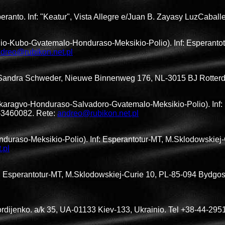
ranto. Inf: "Keatur", Vista Allegre e/Juan B. Zayasy LuzCabal
lio-Kubo-Gvatemalo-Honduraso-Meksikio-Polio). Inf: Esperanto
dreo@rubikon.net.pl
 Sandra Schweder, Nieuwe Binnenweg 176, NL-3015 BJ Rotter
karagvo-Honduraso-Salvadoro-Gvatemalo-Meksikio-Polio). Inf: 
2-3460082. Rete:
andreo@rubikon.net.pl
uraso-Meksikio-Polio). Inf: Esperantotur-MT, M.Sklodowskiej-C
.pl
f: Esperantotur-MT, M.Sklodowskiej-Curie 10, PL-85-094 Bydgo
rdijenko. a/k 35, UA-01133 Kiev-133, Ukrainio. Tel +38-44-29