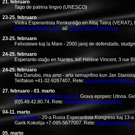
21. februaro
Tago de patrina lingvo (UNESCO)
23-25. februaro
Vintra Esperantista Renkontiĝo en Altaj Tatroj (VERAT)
esperant@stonline.sk
aŭ
milanzvara@hotmail.sk
23-25. februaro
Felixstowe kaj la Maro - 2000 jaroj de defendado, studgr
24-25. februaro
Esperanto-staĝo en Nantes. Inf: Hélène Vincent, 3 rue B
24-25. februaro
Mia Danubo, mia amo - arta semajnfino kun Jan Stanisl
Tel/fakso +41-32-9267407, Rete:
kce.esperanto@bluewi
27. februaro - 03. marto
Iberia skolo: novelistoj, poetoj.
Grava epopeo: Utnoa. Gvid
(0)5.49.42.80.74. Rete:
kvinpetalo@club-internet.fr
04-11. marto
REK-EoLA
- 20-a Rusia Esperantista Kongreso kaj 13-a 
Garik Kokolija +7-095-5677007. Rete:
kokolija@mail.ru
05. marto