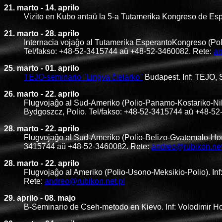
21. marto - 14. aprilo
Vizito en Kubo antaŭ la 5-a Tutamerika Kongreso de Espe
21. marto - 28. aprilo
Internacia vojaĝo al Tutamerika EsperantoKongreso (Po
Tel/fakso: +48-52-3415744 aŭ +48-52-3460082. Rete:
an
25. marto - 01. aprilo
TEJO-seminario "Lingva ĉielarko"
Budapest. Inf: TEJO,
26. marto - 22. aprilo
Flugvojaĝo al Sud-Ameriko (Polio-Panamo-Kostariko-Ni
Bydgoszcz, Polio. Tel/fakso: +48-52-3415744 aŭ +48-5
28. marto - 22. aprilo
Flugvojaĝo al Sud-Ameriko (Polio-Belizo-Gvatemalo-Hond
3415744 aŭ +48-52-3460082. Rete:
andreo@rubikon.net
28. marto - 22. aprilo
Flugvojaĝo al Ameriko (Polio-Usono-Meksikio-Polio). In
Rete:
andreo@rubikon.net.pl
29. aprilo - 08. majo
B-Seminario de Cseh-metodo en Kievo. Inf: Volodimir Ho