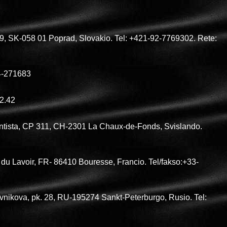
39, SK-058 01 Poprad, Slovakio. Tel: +421-92-7769302. Rete:
94-271683
92.42
antista, CP 311, CH-2301 La Chaux-de-Fonds, Svislando.
du Lavoir, FR- 86410 Bouresse, Francio. Tel/fakso:+33-
evnikova, pk. 28, RU-195274 Sankt-Peterburgo, Rusio. Tel: