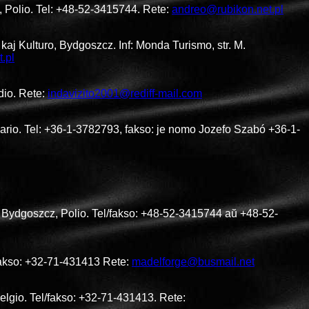
, Polio. Tel: +48-52-3415744. Rete:
andreo@rubikon.net.pl
aj Kulturo, Bydgoszcz. Inf: Monda Turismo, str. M.
.pl
dio. Rete:
indavizito2001@rediff-mail.com
ario. Tel: +36-1-3782793, fakso: je nomo Jozefo Szabó +36-1-
4 Bydgoszcz, Polio. Tel/fakso: +48-52-3415744 aŭ +48-52-
/fakso: +32-71-431413 Rete:
madelforge@busmail.net
elgio. Tel/fakso: +32-71-431413. Rete: