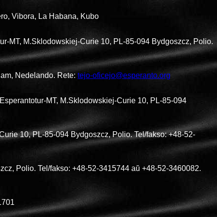
lero, Vibora, La Habana, Kubo
tur-MT, M.Sklodowskiej-Curie 10, PL-85-094 Bydgoszcz, Polio.
dam, Nedelando. Rete:
tejo-oficejo@esperanto.org
Esperantotur-MT, M.Sklodowskiej-Curie 10, PL-85-094
urie 10, PL-85-094 Bydgoszcz, Polio. Tel/fakso: +48-52-
szcz, Polio. Tel/fakso: +48-52-3415744 aŭ +48-52-3460082.
51701