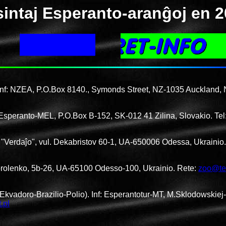
intaj Esperanto-aranĝoj en 
nf: NZEA, P.O.Box 8140., Symonds Street, NZ-1035 Auckland, 
f: Esperanto-MEL, P.O.Box B-152, SK-012 41 Zilina, Slovakio. T
 "Verdaĵo", vul. Dekabristov 60-1, UA-650006 Odessa, Ukrainio
 Korolenko, 5b-26, UA-65100 Odesso-100, Ukrainio. Rete:
zoo@te
vadoro-Brazilio-Polio). Inf: Esperantotur-MT, M.Sklodowskiej-
.pl