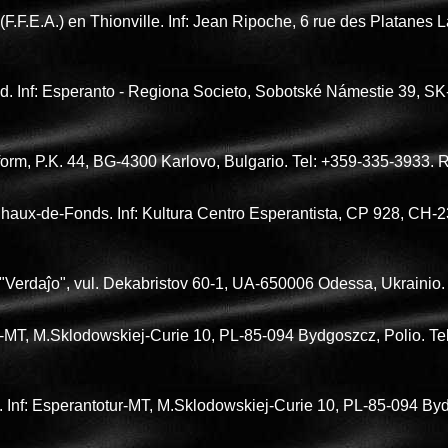
.F.E.A.) en Thionville. Inf: Jean Ripoche, 6 rue des Platanes
ad. Inf: Esperanto - Regiona Societo, Sobotské Námestie 39, S
form, P.K. 44, BG-4300 Karlovo, Bulgario. Tel: +359-335-3933. 
 Chaux-de-Fonds. Inf: Kultura Centro Esperantista, CP 928, CH
o "Verdaĵo", vul. Dekabristov 60-1, UA-650006 Odessa, Ukrainio
ur-MT, M.Sklodowskiej-Curie 10, PL-85-094 Bydgoszcz, Polio. T
 Inf: Esperantotur-MT, M.Sklodowskiej-Curie 10, PL-85-094 Byd