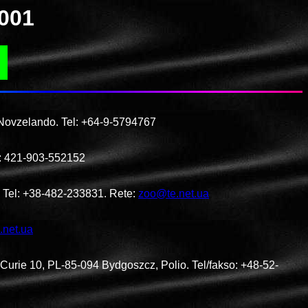
2001
Novzelando. Tel: +64-9-5794767
el: 421-903-552152
. Tel: +38-482-233831. Rete:
zoo@te.net.ua
.net.ua
Curie 10, PL-85-094 Bydgoszcz, Polio. Tel/fakso: +48-52-