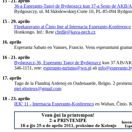
15 - 21. aprilo
36-a Esperanto-Tagoj de Bydgoszcz kun 37-a Sesio de AKB/A
Bydgoszczy, ul. M.Skłodowskiej-Curie 10, PL-85-094 Bydgoszcz
15 - 29. aprilo
Flugkaravano al Ĉinio lige al Internacia Esperanto-Konferenco
Honkongo. Inf.: Rete
chrdle@kava-pech.cz
16. aprilo
Esperanta Sabato en Vannes, Francio. Venu esperantumi gramati
16 - 21. aprilo
Bydgoszcz-36, Esperanto Tagoj de Bydgoszcz
kun 37 AIS/AKB-
346-1151, rete:
esperanto-turismo@wp.pl
aŭ
info@esperanto.b
17. aprilo
Tago de la Flandraj Ardenoj en Oudenaarde, Belgio. 2 promenado
piet.glorieux@gmail.com
18 - 23. aprilo
IEK' 11 - Internacia Esperanto-Konferenco
en Wuhan, Ĉinio. Ku