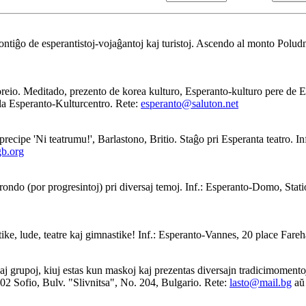
ntiĝo de esperantistoj-vojaĝantoj kaj turistoj. Ascendo al monto Polud
eio. Meditado, prezento de korea kulturo, Esperanto-kulturo pere de Es
 Esperanto-Kulturcentro. Rete:
esperanto@saluton.net
as precipe 'Ni teatrumu!', Barlastono, Britio. Staĝo pri Esperanta teatro
b.org
rondo (por progresintoj) pri diversaj temoj. Inf.: Esperanto-Domo, Stat
ke, lude, teatre kaj gimnastike! Inf.: Esperanto-Vannes, 20 place Far
aj grupoj, kiuj estas kun maskoj kaj prezentas diversajn tradicimomento
2 Sofio, Bulv. "Slivnitsa", No. 204, Bulgario. Rete:
lasto@mail.bg
a