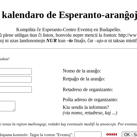
 kalendaro de Esperanto-aranĝoj
Kompilita ĉe Esperanto-Centro Eventoj en Budapeŝto.
ŭ plene utiligas tiun ĉi liston, bonvolu nepre mencii la fonton: http://
toj ni uzas landonomojn
NUR
kun
–io
finaĵo, ĉar
–ujo
-n ni taksas misti
todon!
Nomo de la aranĝo:
Retpaĝo de la aranĝo:
Retadreso de organizanto:
Poŝta adreso de organizanto:
Kiu sendis la informon?
(via nomo, retadreso, kaj ...)
i tenas la rajton mallongigi, redakti kaj eventuale modifi la anoncojn. Por event
ŭspama kontrolo: Tajpu la vorton "Eventoj":