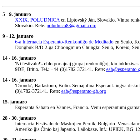
5 - 9. januaro
XXIX. POLUDNICA
en Liptovský Ján, Slovakio. Vintra renko
Slovakio. Rete:
poludnica83@gmail.com
9 - 12. januaro
6-a Internacia Esperanto-Renkontiĝo de Meditado
en Seulo, Kor
Dongbuk B/D 2-ga Choongmuro Chungku Seulo, Koreio, Seula
14 - 16. januaro
'Ni festivalu!'- eblo por ajnaj grupaj renkontiĝoj, kiu inkluziv
9DE, Britio. Tel.: +44-(0)1782-372141. Rete:
eab@esperanto-g
14 - 16. januaro
'Drondo', Barlastono, Britio. Semajnfina Esperant-lingva diskut
(0)1782-372141. Rete:
eab@esperanto-gb.org
15. januaro
Esperanta Sabato en Vannes, Francio. Venu esperantumi gramati
28 - 30. januaro
Internacia Festivalo de Maskoj en Pernik, Bulgario. Venas danc
Ameriko ĝis Ĉinio kaj Japanio. Laŭokaze. Inf.: UPIEK, BG-120
29 - 31. januaro