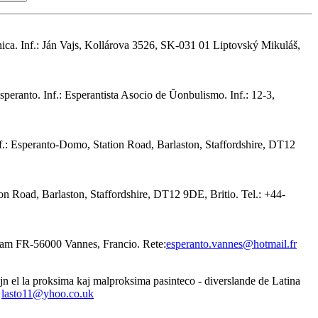
nica. Inf.: Ján Vajs, Kollárova 3526, SK-031 01 Liptovský Mikuláš,
peranto. Inf.: Esperantista Asocio de Ŭonbulismo. Inf.: 12-3,
. Inf.: Esperanto-Domo, Station Road, Barlaston, Staffordshire, DT12
ion Road, Barlaston, Staffordshire, DT12 9DE, Britio. Tel.: +44-
eham FR-56000 Vannes, Francio. Rete:
esperanto.vannes@hotmail.fr
jn el la proksima kaj malproksima pasinteco - diverslande de Latina
ŭ
lasto11@yhoo.co.uk