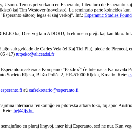
y, Usono. Temos pri verkado en Esperanto, Literaturo de Esperanto kaj 
kisto) kaj Tim Westover (novelisto). La seminario parte koincidos kun 
o "Esperanto-aŭtoroj legas el siaj verkoj". Inf.:
Esperantic Studies Found
 BIBLIO kaj Diservoj kun ADORU, la ekumena preĝ- kaj kantlibro. Inf.
ĝo sub gvidado de Carles Vela (el Kaj Tiel Plu), piede de Pireneoj, e
 605 417)
tutpeko@aliceadsl.fr
. Esperanto-maskerada Kompanio "Paždroć" ĉe Internacia Karnavala Par
ranto Societo Rijeka, Blaža Polića 2, HR-51000 Rijeka, Kroatio. Rete:
e
esperanto.fi
aŭ
eafsekretario@esperanto.fi
nfina internacia renkontiĝo en pitoreska arbara loko, tuj apud Aŭstrio.
. Rete:
hej@ijs.hu
majnfino en pluraj lingvoj, inter kiuj Esperanto, sed ne nur. Kun veg