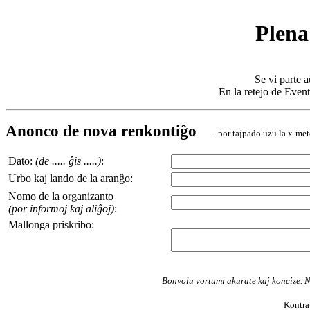
Plena
Se vi parte a
En la retejo de Even
Anonco de nova renkontiĝo
- por tajpado uzu la x-me
Dato:
(de ..... ĝis .....)
:
Urbo kaj lando de la aranĝo:
Nomo de la organizanto
(por informoj kaj aliĝoj)
:
Mallonga priskribo:
Bonvolu vortumi akurate kaj koncize. N
Kontra