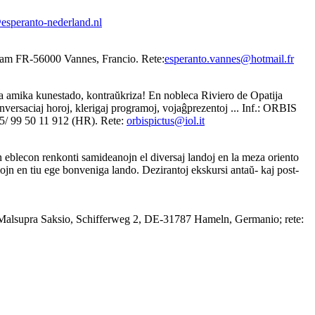
esperanto-nederland.nl
eham FR-56000 Vannes, Francio. Rete:
esperanto.vannes@hotmail.fr
iga amika kunestado, kontraŭkriza! En nobleca Riviero de Opatija
nversaciaj horoj, klerigaj programoj, vojaĝprezentoj ... Inf.: ORBIS
385/ 99 50 11 912 (HR). Rete:
orbispictus@iol.it
n eblecon renkonti samideanojn el diversaj landoj en la meza oriento
emojn en tiu ege bonveniga lando. Dezirantoj ekskursi antaŭ- kaj post-
 Malsupra Saksio, Schifferweg 2, DE-31787 Hameln, Germanio; rete: