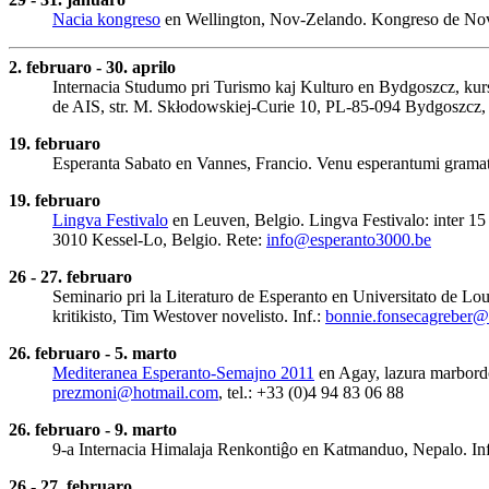
Nacia kongreso
en Wellington, Nov-Zelando. Kongreso de Nov
2. februaro - 30. aprilo
Internacia Studumo pri Turismo kaj Kulturo en Bydgoszcz, kurs
de AIS, str. M. Skłodowskiej-Curie 10, PL-85-094 Bydgoszcz, P
19. februaro
Esperanta Sabato en Vannes, Francio. Venu esperantumi gramati
19. februaro
Lingva Festivalo
en Leuven, Belgio. Lingva Festivalo: inter 15 
3010 Kessel-Lo, Belgio. Rete:
info@esperanto3000.be
26 - 27. februaro
Seminario pri la Literaturo de Esperanto en Universitato de L
kritikisto, Tim Westover novelisto. Inf.:
bonnie.fonsecagreber@l
26. februaro - 5. marto
Mediteranea Esperanto-Semajno 2011
en Agay, lazura marbordo,
prezmoni@hotmail.com
, tel.: +33 (0)4 94 83 06 88
26. februaro - 9. marto
9-a Internacia Himalaja Renkontiĝo en Katmanduo, Nepalo. In
26 - 27. februaro