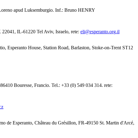
o de Loreno apud Luksemburgio. Inf.: Bruno HENRY
K 22041, IL-61220 Tel Aviv, Israelo, rete:
eli@esperanto.org.il
itio, Esperanto House, Station Road, Barlaston, Stoke-on-Trent ST12
86410 Bouresse, Francio. Tel.: +33 (0) 549 034 314. rete:
cz
turdomo de Esperanto, Château du Grésillon, FR-49150 St. Martin d'Arcé,