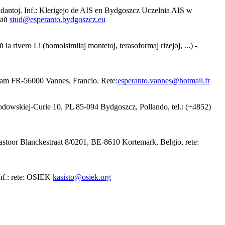
idantoj. Inf.: Klerigejo de AIS en Bydgoszcz Uczelnia AIS w
aŭ
stud@esperanto.bydgoszcz.eu
 rivero Li (homolsimilaj montetoj, terasoformaj rizejoj, ...) -
eham FR-56000 Vannes, Francio. Rete:
esperanto.vannes@hotmail.fr
odowskiej-Curie 10, PL 85-094 Bydgoszcz, Pollando, tel.: (+4852)
 Pastoor Blanckestraat 8/0201, BE-8610 Kortemark, Belgio, rete:
Inf.: rete: OSIEK
kasisto@osiek.org