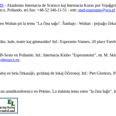
IS
- Akademio Internacia de Scienco kaj Internacia Kurso por Vojaĝgv
, Pollando, tel./fax: +48-52 346-11-51 - rete:
stud-esperanto@wp.pl
en Wuhan pri la temo "La ĉina saĝo". Ŝanhajo - Wuhan - pejzaĝo ĉirkaŭ la
ke, lude, teatre kaj gimnastike! Inf.: Esperanto-Vannes, 20 place Far
Sesio en Pollando. Inf.: Internacia Klubo "Esperantotur", str. M. Skl
ydgoszcz.eu
j en bela ĉirkauaĵo, gvidataj de lokaj ĉiĉeronoj. Inf.: Piet Glorieux,
n antaŭkonferenco en Pekino. La traktota temo estos "la ĉina ŝaĝo". 