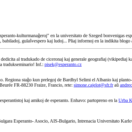
Esperanto-kulturmanaĝeroj" en la universitato de Szeged bonvenigas espe
 babiladoj, gulaŝvespero kaj ludoj... Pliaj informoj en la indikita blogo
dedicita al tradukado de ciceronaj kaj generale geografiaj (vikipediaj ka
la tradukseminario! Inf.:
pisek@esperanto.cz
. Regiona staĝo kun prelegoj de Bardhyl Selimi el Albanio kaj planto
Beurée FR-88230 Fraize, Francio, rete:
simone.cajelot@sfr.fr
aŭ
andreo
sperantistoj kaj amikoj de esperanto. Enhavo: partopreno en la
Urba K
ulgara Esperanto- Asocio, AIS-Bulgario, Intrenacia Universitato Karlo