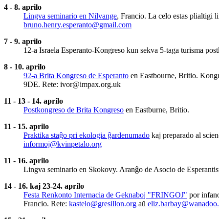
4 - 8. aprilo
Lingva seminario en Nilvange
, Francio. La celo estas plialti
bruno.henry.esperanto@gmail.com
7 - 9. aprilo
12-a Israela Esperanto-Kongreso kun sekva 5-taga turisma postko
8 - 10. aprilo
92-a Brita Kongreso de Esperanto
en Eastbourne, Britio. Kongr
9DE. Rete:
ivor@impax.org.uk
11 - 13 - 14. aprilo
Postkongreso de Brita Kongreso
en Eastburne, Britio.
11 - 15. aprilo
Praktika staĝo pri ekologia ĝardenumado
kaj preparado al scien
informoj@kvinpetalo.org
11 - 16. aprilo
Lingva seminario en Skokovy. Aranĝo de Asocio de Esperantista
14 - 16. kaj 23-24. aprilo
Festa Renkonto Internacia de Geknaboj "FRINGOJ"
por infano
Francio. Rete:
kastelo@gresillon.org
aŭ
eliz.barbay@wanadoo.