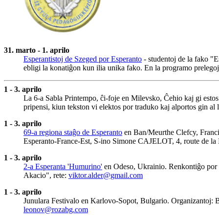
31. marto - 1. aprilo
Esperantistoj de Szeged por Esperanto
- studentoj de la fako "
ebligi la konatiĝon kun ilia unika fako. En la programo prelegoj,
1 - 3. aprilo
La 6-a Sabla Printempo, ĉi-foje en Milevsko, Ĉehio kaj gi estos 
pripensi, kiun tekston vi elektos por traduko kaj alportos gin al 
1 - 3. aprilo
69-a regiona staĝo de Esperanto
en Ban/Meurthe Clefcy, Francio
Esperanto-France-Est, S-ino Simone CAJELOT, 4, route de la 
1 - 3. aprilo
2-a Esperanta 'Humurino'
en Odeso, Ukrainio. Renkontiĝo por e
Akacio", rete:
viktor.alder@gmail.com
1 - 3. aprilo
Junulara Festivalo en Karlovo-Sopot, Bulgario. Organizantoj: B
leonov@rozabg.com