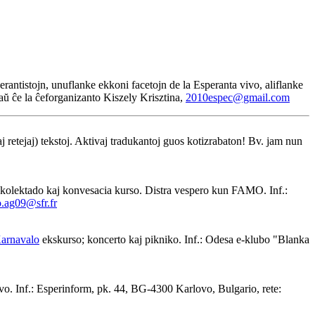
rantistojn, unuflanke ekkoni facetojn de la Esperanta vivo, aliflanke
 aŭ ĉe la ĉeforganizanto Kiszely Krisztina,
2010espec@gmail.com
j retejaj) tekstoj. Aktivaj tradukantoj guos kotizrabaton! Bv. jam nun
-kolektado kaj konvesacia kurso. Distra vespero kun FAMO. Inf.:
.ag09@sfr.fr
arnavalo
ekskurso; koncerto kaj pikniko. Inf.: Odesa e-klubo "Blanka
vo. Inf.: Esperinform, pk. 44, BG-4300 Karlovo, Bulgario, rete: