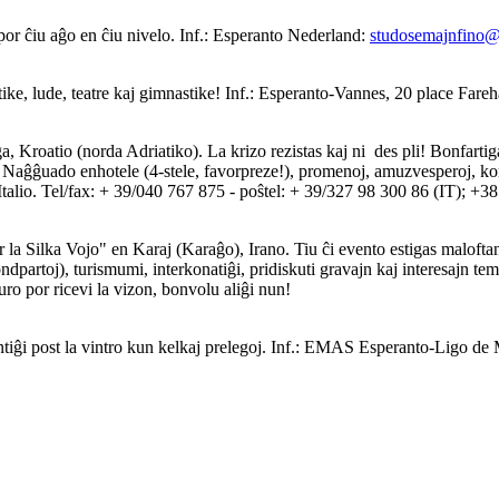
r ĉiu aĝo en ĉiu nivelo. Inf.: Esperanto Nederland:
studosemajnfino@
ke, lude, teatre kaj gimnastike! Inf.: Esperanto-Vannes, 20 place Far
 Kroatio (norda Adriatiko). La krizo rezistas kaj ni ­ des pli! Bonfart
... Naĝĝuado enhotele (4-stele, favorpreze!), promenoj, amuzvesperoj, ko
talio. Tel/fax: + 39/040 767 875 - poŝtel: + 39/327 98 300 86 (IT); +
 la Silka Vojo" en Karaj (Karaĝo), Irano. Tiu ĉi evento estigas malofta
ondpartoj), turismumi, interkonatiĝi, pridiskuti gravajn kaj interesajn t
duro por ricevi la vizon, bonvolu aliĝi nun!
iĝi post la vintro kun kelkaj prelegoj. Inf.: EMAS Esperanto-Ligo de