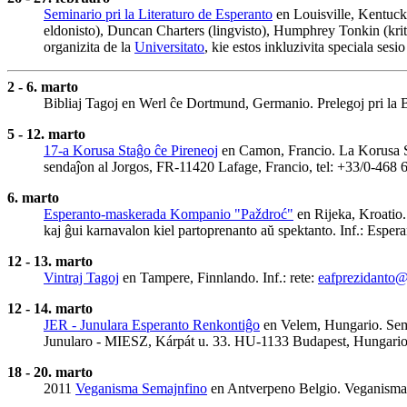
Seminario pri la Literaturo de Esperanto
en Louisville, Kentuck
eldonisto), Duncan Charters (lingvisto), Humphrey Tonkin (kriti
organizita de la
Universitato
, kie estos inkluzivita speciala sesi
2 - 6. marto
Bibliaj Tagoj en Werl ĉe Dortmund, Germanio. Prelegoj pri la
5 - 12. marto
17-a Korusa Staĝo ĉe Pireneoj
en Camon, Francio. La Korusa Sta
sendaĵon al Jorgos, FR-11420 Lafage, Francio, tel: +33/0-468
6. marto
Esperanto-maskerada Kompanio "Paždroć"
en Rijeka, Kroatio
kaj ĝui karnavalon kiel partoprenanto aŭ spektanto. Inf.: Espe
12 - 13. marto
Vintraj Tagoj
en Tampere, Finnlando. Inf.: rete:
eafprezidanto@
12 - 14. marto
JER - Junulara Esperanto Renkontiĝo
en Velem, Hungario. Semaj
Junularo - MIESZ, Kárpát u. 33. HU-1133 Budapest, Hungario
18 - 20. marto
2011
Veganisma Semajnfino
en Antverpeno Belgio. Veganisma se