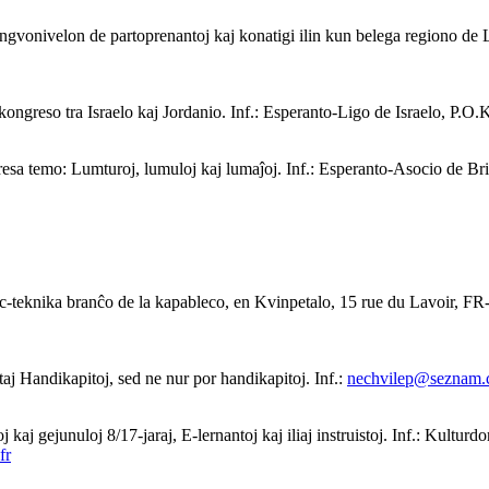
gi lingvonivelon de partoprenantoj kaj konatigi ilin kun belega region
ngreso tra Israelo kaj Jordanio. Inf.: Esperanto-Ligo de Israelo, P.O.
esa temo: Lumturoj, lumuloj kaj lumaĵoj. Inf.: Esperanto-Asocio de Br
c-teknika branĉo de la kapableco, en Kvinpetalo, 15 rue du Lavoir, FR-
j Handikapitoj, sed ne nur por handikapitoj. Inf.:
nechvilep@seznam.
j kaj gejunuloj 8/17-jaraj, E-lernantoj kaj iliaj instruistoj. Inf.: Kul
fr