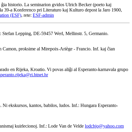
ĝia historio. La seminarion gvidos Ulrich Becker (poeto kaj
la 39-a Konferenco pri Literaturo kaj Kulturo depost la Jaro 1900,
ation (ESF)
, rete:
ESF-admin
: Stefan Lepping, DE-59457 Werl, Mellinstr. 5, Germanio.
n Camon, proksime al Mirepoix-Ariège - Francio. Inf. kaj ĉian
ado en Rijeka, Kroatio. Vi povas aliĝi al Esperanto-karnavala grupo
speranto.rijeka@ri.htnet.hr
 Ni ekskursos, kantos, babilos, ludos. Inf.: Hungara Esperanto-
anismaj kuirlecionoj. Inf.: Lode Van de Velde
lodchjo@yahoo.com