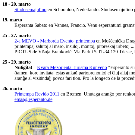
18 - 20. marto
Studosemajnfino
en Schoonloo, Nederlando. Studosemajnfino po
19. marto
Esperanta Sabato en Vannes, Francio. Venu esperantumi gramati
25 - 27. marto
2-a MEVO - Marborda Evento ­ printempa
en Mošćenička Draga,
printempaj salutoj al maro, insuloj, montoj, pitoreskaj urbetoj 
PICTUS de Višnja Branković, Via Parini 5, IT-34 129 Trieste, I
25 - 29. marto
Nuligita!
–
Kvara Mezorienta Turisma Kunveno
"Esperanto sur
(tamen, kore invitataj estas ankaŭ partoprenontoj el ĉiuj aliaj m
aranĝe al vizitindaĵj povos fari tion. Pro la longeco de la proce
26. marto
Printempa Revido 2011
en Bremen. Unutaga aranĝo por renkont
emas@esperanto.de