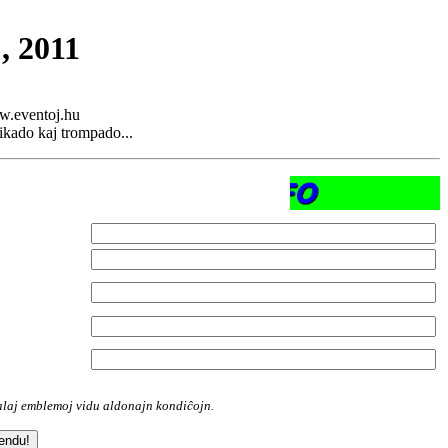
, 2011
www.eventoj.hu
fikado kaj trompado...
ualaj emblemoj vidu aldonajn kondiĉojn.