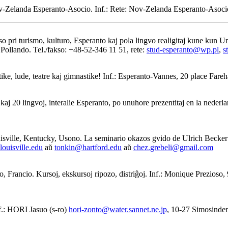
-Zelanda Esperanto-Asocio. Inf.: Rete: Nov-Zelanda Esperanto-Asoc
o pri turismo, kulturo, Esperanto kaj pola lingvo realigitaj kune kun 
ollando. Tel./fakso: +48-52-346 11 51, rete:
stud-esperanto@wp.pl
,
s
ke, lude, teatre kaj gimnastike! Inf.: Esperanto-Vannes, 20 place Far
kaj 20 lingvoj, interalie Esperanto, po unuhore prezentitaj en la nede
ouisville, Kentucky, Usono. La seminario okazos gvido de Ulrich Becke
ouisville.edu
aŭ
tonkin@hartford.edu
aŭ
chez.grebeli@gmail.com
 Francio. Kursoj, ekskursoj ripozo, distriĝoj. Inf.: Monique Prezioso,
f.: HORI Jasuo (s-ro)
hori-zonto@water.sannet.ne.jp
, 10-27 Simosind