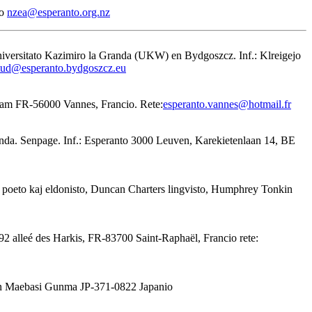
io
nzea@esperanto.org.nz
Universitato Kazimiro la Granda (UKW) en Bydgoszcz. Inf.: Klreigejo
tud@esperanto.bydgoszcz.eu
eham FR-56000 Vannes, Francio. Rete:
esperanto.vannes@hotmail.fr
rlanda. Senpage. Inf.: Esperanto 3000 Leuven, Karekietenlaan 14, BE
r poeto kaj eldonisto, Duncan Charters lingvisto, Humphrey Tonkin
 92 alleé des Harkis, FR-83700 Saint-Raphaël, Francio rete:
en Maebasi Gunma JP-371-0822 Japanio