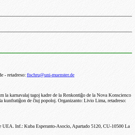
e - retadreso:
fischru@uni-muenster.de
um la karnavalaj tagoj kadre de la Renkontiĝo de la Nova Konscienco
 la kunfratiĝon de ĉiuj popoloj. Organizanto: Livio Lima, retadreso:
 de UEA. Inf.: Kuba Esperanto-Asocio, Apartado 5120, CU-10500 La