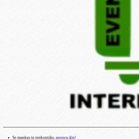
Se mankas iu renkontiĝo,
anoncu ĝin
!