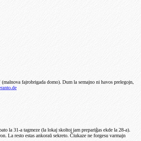
" (malnova fajrobrigada domo). Dum la semajno ni havos prelegojn,
ranto.de
o la 31-a tagmeze (la lokaj skoltoj jam prepariĝas ekde la 28-a).
ajron. La resto estas ankoraŭ sekreto. Ĉiukaze ne forgesu varmajn