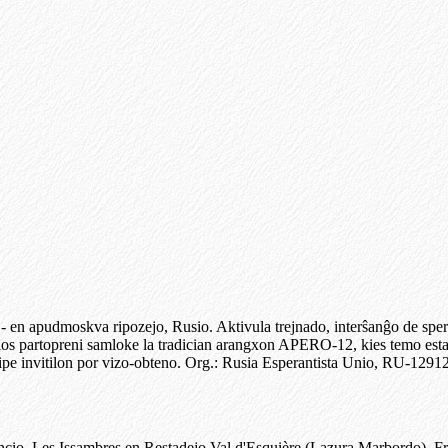
- en apudmoskva ripozejo, Rusio. Aktivula trejnado, interŝanĝo de spe
blos partopreni samloke la tradician arangxon APERO-12, kies temo est
ipe invitilon por vizo-obteno. Org.: Rusia Esperantista Unio, RU-1291
o. Les Issambres en Restadejo Val d'Esquière (Lazura Marbordo), Fran