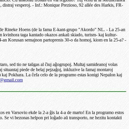
 distraj vesperoj. - Inf.: Monique Prezioso, 92 allée des Harkis, FR-
ado de Rineke Hoens (de la fama E-kant-grupo "Akordo" NL. - La 25-an
m kvinhora taga kantado okazos ankaŭ skiado, turism- kaj kultur-
 24-an Korusan semajnon partoprenis 30-o da homoj, kiom en la 25-a? -
o, sed tio ne taŭgas al ĉiuj aĝogrupoj. Multaj samideanoj volas
j situantaj piede de belaj pejzaĝoj, inkluzive la famaj montaroj
kaj Pokhara. La ĉefa celo de la programo estas konigi Nepalon kaj
0@gmail.com
zos en Varsovio ekde la 2-a ĝis la 4-a de marto! En la programo estos
. Se vi bezonas helpon pri loĝado aŭ transporto, ne hezitu kontakti