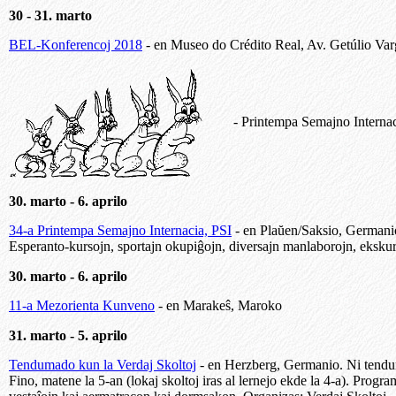
30 - 31. marto
BEL-Konferencoj 2018
- en Museo do Crédito Real, Av. Getúlio Varg
- Printempa Semajno Internac
30. marto - 6. aprilo
34-a Printempa Semajno Internacia, PSI
- en Plaŭen/Saksio, Germanio
Esperanto-kursojn, sportajn okupiĝojn, diversajn manlaborojn, ekskurs
30. marto - 6. aprilo
11-a Mezorienta Kunveno
- en Marakeŝ, Maroko
31. marto - 5. aprilo
Tendumado kun la Verdaj Skoltoj
- en Herzberg, Germanio. Ni tendumo
Fino, matene la 5-an (lokaj skoltoj iras al lernejo ekde la 4-a). Prog