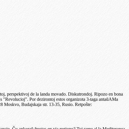
rtoj, perspektivoj de la landa movado. Diskutrondoj. Ripozo en bona
as "Revolucioj". Por dezirontoj estos organizota 3-taga antaŭAMa
28 Moskvo, Budajskaja str. 13-35, Rusio. Retpoŝte:
cio. Ĉu ankoraŭ frostas en via regiono? Tuj venu al la Mediteranea