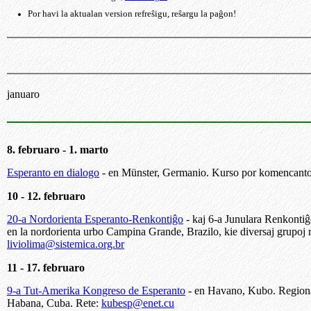
Por havi la aktualan version refreŝigu, reŝargu la paĝon!
januaro
8. februaro - 1. marto
Esperanto en dialogo
- en Münster, Germanio. Kurso por komencantoj
10 - 12. februaro
20-a Nordorienta Esperanto-Renkontiĝo
- kaj 6-a Junulara Renkonti
en la nordorienta urbo Campina Grande, Brazilo, kie diversaj grupoj re
liviolima@sistemica.org.br
11 - 17. februaro
9-a Tut-Amerika Kongreso de Esperanto
- en Havano, Kubo. Regiona
Habana, Cuba. Rete:
kubesp@enet.cu