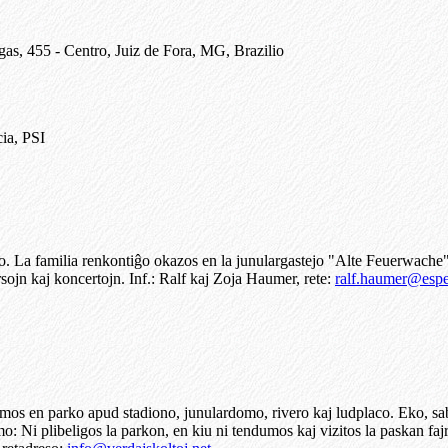
as, 455 - Centro, Juiz de Fora, MG, Brazilio
ia, PSI
. La familia renkontiĝo okazos en la junulargastejo "Alte Feuerwache
ojn kaj koncertojn. Inf.: Ralf kaj Zoja Haumer, rete:
ralf.haumer@espe
s en parko apud stadiono, junulardomo, rivero kaj ludplaco. Eko, sabat
ramo: Ni plibeligos la parkon, en kiu ni tendumos kaj vizitos la paskan f