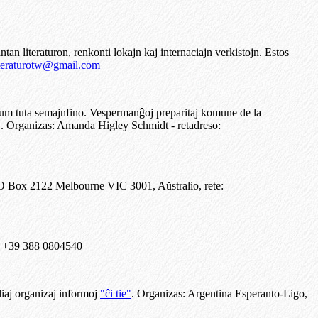
an literaturon, renkonti lokajn kaj internaciajn verkistojn. Estos
iteraturotw@gmail.com
um tuta semajnfino. Vespermanĝoj preparitaj komune de la
oj. Organizas: Amanda Higley Schmidt - retadreso:
PO Box 2122 Melbourne VIC 3001, Aŭstralio, rete:
le: +39 388 0804540
iaj organizaj informoj
"ĉi tie"
. Organizas: Argentina Esperanto-Ligo,