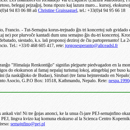
oso, belegaj pejzaĝoj, bona ripozo kaj lazura maro... kursoj, ekskursoj,
33(0)4 94 83 06 88 aŭ
Christine Graissaguel
, tel.: +33(0)4 94 95 66 18
nio, Francio. - Tut-Semajna korus-trejnado ĝis tri koncertoj sub gvid
kaj ne) por plurvoĉe kantadi dum unu semajno ĝis du-tri koncertoj. Kro
ebatado, siestado, k.s. laŭ proponoj deziroj de ĉiu partoprenanto! La
ncio. Tel.: +33/0 468 605 417, rete:
jorgosesperanto@aliceadsl.fr
nĝo "Himalaja Renkontiĝo" signifas plejparte piedvagadon en la montar
igos do ekskurson al famaj nepalaj turismaj lokoj, atingeblaj per buso ka
 (la naskiĝloko de Budao), Sirubari (tre fama hejmrestado en Nepalo) 
peranto Asocio, G.P.O Box: 10518, Kathmandu, Nepalo. Rete:
nespa.199
s ankaŭ vin! Ni tre ĝojas anonci, ke la unua ĉi-jare PEJ-semajnfino oka
de PEJ, lingva kvizo kaj komuna ekskurso al la Scienca Centro Koperniko
dreso:
semajnfino@pej.pl