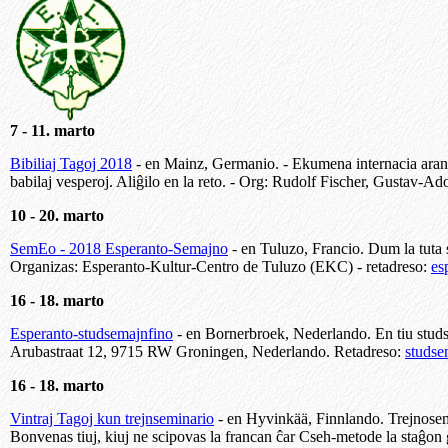
7 - 11. marto
Bibiliaj Tagoj 2018
- en Mainz, Germanio. - Ekumena internacia aran
babilaj vesperoj. Aliĝilo en la reto. - Org: Rudolf Fischer, Gustav-
10 - 20. marto
SemEo - 2018 Esperanto-Semajno
- en Tuluzo, Francio. Dum la tuta s
Organizas: Esperanto-Kultur-Centro de Tuluzo (EKC) - retadreso:
es
16 - 18. marto
Esperanto-studsemajnfino
- en Bornerbroek, Nederlando. En tiu studs
Arubastraat 12, 9715 RW Groningen, Nederlando. Retadreso:
studse
16 - 18. marto
Vintraj Tagoj kun trejnseminario
- en Hyvinkää, Finnlando. Trejnosem
Bonvenas tiuj, kiuj ne scipovas la francan ĉar Cseh-metode la staĝ