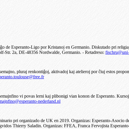
ĝo de Esperanto-Ligo por Kristanoj en Germanio. Diskutado pri religi
Adolf-Str. 2a, DE-48356 Nordwalde, Germanio. - Retadreso:
fischru@uni
emajno, pluraj renkontiĝoj, aktivadoj kaj atelieroj por ĉiuj estos propon
peranto.toulouse@free.fr
emajnfino vi povas lerni kaj plibonigi vian konon de Esperanto. Kurs
majnfino@esperanto-nederland.nl
inario pri organizado de UK en 2019. Organizas: Esperanto-Asocio de
on gvidos Thierry Saladin. Organizas: FFEA, Franca Fervojista Espera