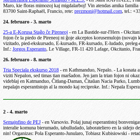
Maro, kie floras mimozoj kaj migdalarboj! Vin atendas amika familia et
83700 Saint-Raphaël, Francio, rete:
prezmoni@hotmail.com
, tel.: +
24. februaro - 3. marto
25-a E-Korusa Staĝo ĉe Pireneoj
- en La Bastide-sur-l'Hers - Okcita
fojon ĉe la piedo de Pireneoj ni ĝoje akceptos korusemulojn (novajn 
vizitado, pied-ekskursado, E-kursado, FR-kursado, E-ludado, preleg-d
Inf.:
Jorgos Esperanto
, Le Village, FR-11 420 Lafage, Okcitanio, Fra
26. februaro - 8. marto
Tria Speciala ekskurso 2018
- en Kathmanduo, Nepalo. - La konata ara
viziti Nepalon, sed timas tian marŝadon. Jen jam la trian fojon ni okaz
videblaj en Katmanduo, Ĉitlang-Daman, Ĉitaŭan Nacia Parko, Lumbini
nepalajn esperantistojn al la mondo kaj reciproke. Inf.: Nepala Es
2 - 4. marto
Semajnfino de PEJ
- en Varsovio. Polaj junaj esperantistoj bonveniga
interalie komuna bierumado, tabulludado, laborateliero en la sidejo 
nin! Organizas: Pola Esperanto-Junularo, Tobiasz Kubisiowski - reta