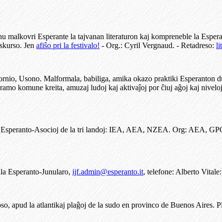
u malkovri Esperante la tajvanan literaturon kaj kompreneble la Esperant
kskurso. Jen
afiŝo pri la festivalo!
- Org.: Cyril Vergnaud. - Retadreso:
l
ornio, Usono. Malformala, babiliga, amika okazo praktiki Esperanton d
gramo komune kreita, amuzaj ludoj kaj aktivaĵoj por ĉiuj aĝoj kaj nivel
 la Esperanto-Asocioj de la tri landoj: IEA, AEA, NZEA. Org: AEA, G
ala Esperanto-Junularo,
ijf.admin@esperanto.it
, telefone: Alberto Vita
, apud la atlantikaj plaĝoj de la sudo en provinco de Buenos Aires. Pl