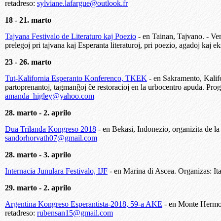
retadreso:
sylviane.lafargue@outlook.fr
18 - 21. marto
Tajvana Festivalo de Literaturo kaj Poezio
- en Tainan, Tajvano. - Ven
prelegoj pri tajvana kaj Esperanta literaturoj, pri poezio, agadoj kaj e
23 - 26. marto
Tut-Kalifornia Esperanto Konferenco, TKEK
- en Sakramento, Kalif
partoprenantoj, tagmanĝoj ĉe restoracioj en la urbocentro apuda. Pro
amanda_higley@yahoo.com
28. marto - 2. aprilo
Dua Trilanda Kongreso 2018
- en Bekasi, Indonezio, organizita de
sandorhorvath07@gmail.com
28. marto - 3. aprilo
Internacia Junulara Festivalo, IJF
- en Marina di Ascea. Organizas: It
29. marto - 2. aprilo
Argentina Kongreso Esperantista-2018, 59-a AKE
- en Monte Hermoso
retadreso:
rubensan15@gmail.com