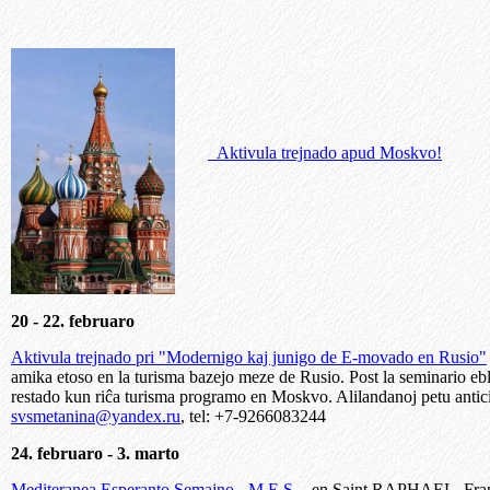
Aktivula trejnado apud Moskvo!
20 - 22. februaro
Aktivula trejnado pri "Modernigo kaj junigo de E-movado en Rusio"
amika etoso en la turisma bazejo meze de Rusio. Post la seminario e
restado kun riĉa turisma programo en Moskvo. Alilandanoj petu antic
svsmetanina@yandex.ru
, tel: +7-9266083244
24. februaro - 3. marto
Mediteranea Esperanto Semajno - M.E.S.
- en Saint RAPHAEL, Franci