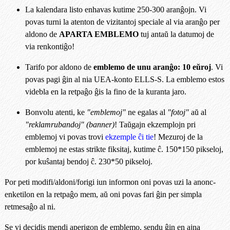
La kalendara listo enhavas kutime 250-300 aranĝojn. Vi
povas turni la atenton de vizitantoj speciale al via aranĝo per
aldono de
APARTA EMBLEMO
tuj antaŭ la datumoj de
via renkontiĝo!
Tarifo por aldono de
emblemo de unu aranĝo: 10 eŭroj
. Vi
povas pagi ĝin al nia UEA-konto ELLS-S. La emblemo estos
videbla en la retpaĝo ĝis la fino de la kuranta jaro.
Bonvolu atenti, ke
"emblemoj"
ne egalas al
"fotoj"
aŭ al
"reklamrubandoj" (banner)
! Taŭgajn ekzemplojn pri
emblemoj vi povas trovi
ekzemple ĉi tie
! Mezuroj de la
emblemoj ne estas strikte fiksitaj, kutime ĉ. 150*150 pikseloj,
por kuŝantaj bendoj ĉ. 230*50 pikseloj.
Por peti modifi/aldoni/forigi iun informon oni povas uzi la anonc-
enketilon en la retpaĝo mem, aŭ oni povas fari ĝin per simpla
retmesaĝo al ni.
Se vi decidis mendi aperigon de emblemo, sendu ĝin en ajna