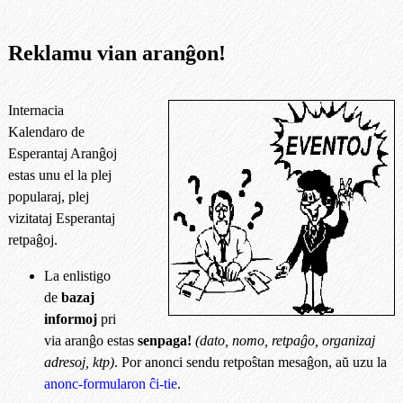
Reklamu vian aranĝon!
Internacia
Kalendaro de
Esperantaj Aranĝoj
estas unu el la plej
popularaj, plej
vizitataj Esperantaj
retpaĝoj.
La enlistigo
de
bazaj
informoj
pri
via aranĝo estas
senpaga!
(dato, nomo, retpaĝo, organizaj
adresoj, ktp)
. Por anonci sendu retpoŝtan mesaĝon, aŭ uzu la
anonc-formularon ĉi-tie
.