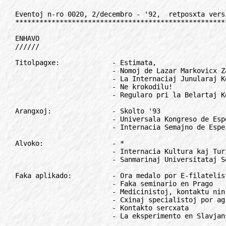
Eventoj n-ro 0020, 2/decembro - '92,  retposxta versio
******************************************************

ENHAVO
//////

Titolpagxe:             - Estimata,
                        - Nomoj de Lazar Markovicx Zamenhof
                        - La Internaciaj Junularaj Kongresoj lauxlande
                        - Ne krokodilu!
                        - Regularo pri la Belartaj Konkursoj de UEA

Arangxoj:               - Skolto '93
                        - Universala Kongreso de Esperanto, 1993
                        - Internacia Semajno de Esperanto

Alvoko:                 - *
                        - Internacia Kultura kaj Turisma Semajno
                        - Sanmarinaj Universitataj Sesioj (SUS)

Faka aplikado:          - Ora medalo por E-filatelistoj
                        - Faka seminario en Prago
                        - Medicinistoj, kontaktu nin!
                        - Cxinaj specialistoj por agrikultura laboro
                        - Kontakto sercxata
                        - La eksperimento en Slavjansk

Intervjuo:              - Post tridek jaroj - denove en Vraca
                        - Novaj statutoj...
                        - Komenio - cxu la patro de la ideo pri la
                          internacia lingvo?

ILEI:                   - Cxu fari lernejan ekzamenon en Auxstrio?
                        - Ruslanda Esperantisto

Anonco:                 - PASPORTA SERVO!

Movado:                 - Pri la "Interna ideo"
                        - Usona filio de LIBE

Movada lernejo:         - Kio gxi estas AIS?

La leganto:             - Refoje pri la simbolo de Esperanto
                        - Jubileo en Murmansk!

Esperanto en radio:     - Farigxu kunlaborajtoj de Pola Radio

Alvoko:                 - *
Anoncetoj:              - ***
                        - Kiel aboni al EVENTOJ?

*************************************************************************

TITOLPAGxE
//////////

Estimata,
=========

plej unue ni volas danki al Vi, ke Vi apartenis al niaj
konstantaj legantoj en 1992.

Estis granda defio entrepreni la eldonadon de 2-semajna E-
gazeto, sed malgraux cxiuj problemoj, ni opinias, ke fine
sukcese ni venkis la obstaklojn. Nune EVENTOJ estas la plej ofte
aperanta periodajxo en Esperantujo, gxin abonas pli ol mil
esperantistoj en pli ol 40 landoj, inter ili tre multaj
aktivuloj, gvidantoj de niaj E-organizoj! Ni pruvis, ke jes,
tamen eblas fari ion en nia komunumo, kion la plejmulto
konsideris neebla. Kaj tiu cxi estis nur la unua pasxo...

Ekde auxtuno pro multaj faktoroj ni havis la problemon pli
dauxra malfruo, tamen ni plenumis nian promeson pri monate du-
foja aperado. Regule ni informis pri la eventoj de nia
Esperantujo, kaj transprenis artikolojn el cx. 70 aliaj E-
revuoj, periodajxoj.

Ni tre dankas al Vi la kuragxigajn, gratulajn leterojn, kaj
dankas la artikolojn, leterojn, informojn. Ni volas, ke ankaux
estonte Vi estu ne nur leganto, sed ankaux kunlaboranto de
EVENTOJ. Dauxre ni gxoje atendas viajn leterojn! Ni volas, ke
ankaux estonte Vi konsideru gxin kiel nia komuna Esperanta
gazeto.

Ni esperas, ke Vi estas kaj estos kontenta pri la enhavo de
EVENTOJ. Ni petas Vin, renovigu vian abonon por la nova jaro! La
baza abonkotizo estas 59 guldenoj, - kiu malgraux la drasta
kresko de kostoj signifas reale nesxangxitan prezon, ja en '92
ni startis nur en marto. Por esperantistoj el la eks-soclandoj
ni ofertas speciale rabatitan prezon de 23 guldenoj!

Aparte ne petas vian helpon pri la popularigo de EVENTOJ. Montru
gxin en via E-klubo, al viaj konatoj, kaj helpu al la aliaj
aboni gxin! Ni opinias, ke cxiu esperantisto bezonas iun
konstantan informan ligilon al la movado. Ni esperas, ke kun via
helpo en '93 signife kreskos la nombro de legantoj, des pli, ke
nur tio povas firmigi la financan flankon de la aperigo.

Do, venante al la lastaj vortoj en '92, ni deziras al Vi
agrablajn jarfinajn festotagojn, multajn sukcesojn, felicxojn
ankaux en via privata vivo, kaj multan gxojon ene de nia E-
komunumo.

Starante je via servo, nome de nia tuta teamo:

Szilvasi Laszlo

*************************************************************************

Nomoj de Lazar Markovicx Zamenhof
=================================

Zamenhof, iniciatinto de Esperanto, naskigxis judo en la orienta
parto de la Rusa Imperio. Li mem preferis uzi la terminon
ruslanda hebreo, ni tamen restas cxe la vorto judo, tuj vi vidos
kial. La judaro tie en la 19-a jarcento apartigxis de la aliaj
etnoj (laux la zamenhofa termino gentoj) ne nur religie, sed
ankaux lingve: ili parolis la jidon (aux jidisxan) lingvon. La
jida - malgraux PIV - ne estas germana dialekto, sed tute
memstara lingvo, ecx pli malnova ol la germana.

Jidajn tekstojn oni skribis per kvar alfabetoj. La elekton
determinis la socioj, en kiuj ili vivis. Precipe la kulturo de
germanoj, poloj, litovoj kaj rusoj influis la jidan kulturon,
do, ili uzis gotajn, latinajn aux cirilajn literojn. Krom tio -
cxefe por ekleziaj celoj - oni uzis ankaux hebreajn literojn. La
hebrea estis la lingvo de la antikvaj judoj, la lingvo de la
Malnova Testamento. La jida kaj la hebrea lingvoj ege
diferencas: la unua apartenas al la hindeuxropa lingvofamilio,
la dua al la semida. Kaj la lasta averto: neniuj el la menciitaj
lingvoj estas identaj kun la ivrito, lingvo de la moderna
Israelo. La ivrita estas planlingvo iniciatita en 1945, t.e.
multe pli juna planlingvo ol la Internacia Lingvo Esperanto
iniciatita en 1887.

Post tiom da enkonduko estas evidente, kial judo naskigxinta en
la tiama Rusio ricevis nomon en tri lingvoj, en la lingvo de la
juda eklezio (hebrea), en la lingvo de la etno (jida), kaj en la
oficiala, sxtata lingvo (rusa). Oni dokumentis plej precize la
oficialan (precipe cxe knaboj pro la soldatservo). Ekzemple la
patro de "nia" Zamenhof ricevis nomojn la hebrean Mordehxaj, la
jidan Motel aux Mordhxe (gxia de rusoj kripligita formo estis
Mordka) kaj la rusan Mark. Lia filo ricevis la hebrean nomon
Eliezer, kiun li neniam uzis, sed ankaux la jida Lejzer restis
en la matrikulo, cxar li uzis konsekvence la rusan Lazar.

La nomo en la rusa lingvo enhavas ankaux la genitivon de la
patra nomo. Do, lia kompleta, oficiala nomo estis Lazar
Markovicx Zamenhof. Tiujn, kiuj konas tiun lingvan ordon, tute
ne konfuzas la fakto, ke en dokumentoj kelkfoje aperis ankaux
Lazar Motelev Zamenhof, aux Lazar, filo de Mordka. En
mallongigita formo cxiuj variantoj estas Lazar M. Zamenhof, kiun
formon li uzis. Sed plej ofte li subskribis nur L. Zamenhof.

De la patrino kaj de la juda kvartalo de Bjalistoko li lernis la
jidan, poste frekventis jidlingvan bazlernejon. Pli malfrue li
publikigis pri la jida gramatiko, postlasis ampleksan studon pri
gxi, verkis, en la jida kaj tradukis el la jida literaturo en
Esperenton. Li estis jide parolanta judo, tamen gxenerale estas
akceptebla uzi nur lian rusan nomon. Ne nur tial, cxar gxi estis
la oficiala, sed ankaux pro alia kialo.

Lia patro estis Mark Fabianovicx Zamenhof, instruisto de
geografio kaj modernaj lingvoj, poste sxtata cenzuristo pri
jidaj kaj hebreaj presajxoj. Li estis pioniro de la klerisma
movado inter judaj intelektuloj, klopodanta cxesigi per kompleta
asimiligxo (rusigxo) la apartecon de judoj, forlasante la etnajn
kaj religiajn apartajxojn. Tial la rusa estis la hejmolingvo
(kvankam la patrino ne bone parolis gxin).

Lazar pli kaj pli konsideris la rusan amata gepatra lingvo,
frekventis rusan gimnazion, verkis en la rusa tradukis en gxin
kaj tradukis multon el la rusa literaturo en Esperanton. Ankaux
lia familia lingvo estis la rusa, li edukis siajn infanojn en
gxi. La ruseco de la familio estis tiel forta, ke ankaux lia
filo, Adamo, post la unua mondmilito pola sxtatano en la jam
sendependa Polio, hejme nur la rusan uzis en sia familio.

El cxio cxi estas evidente, ke Zamenhof - kvankam Bjalistokano,
poste Varsoviano - ne estis polo. Li estis ruso, aux - se vi
tion preferas - rusigxinta judo, kiu bone konis kaj tre sxatis
ankaux sian unuan gepatran, etnan lingvon, la jidan. Kaj amis
sian tutan etnon, kies amasoj ne rusigxis, kaj parolis la rusan
malbone, kiel fremdan lingvon.

Ekde 1887 dum kelkaj jaroj li uzis la plumnomon Esperanto, Dr.
Esperanto, aux D-ro Esperanto. En la privata vivo porokaze li
uzis ankaux alprenitan nomon apud aux anstataux Lazar (Ljudovik
Markovicx, Ludvigo Lazaro). Li uzis ankaux la plumnomojn
Gamzefon, Unuel, Homo Sum k.a. En Esperanto ekde 1904 li
konsekvence uzis la alprenitan nomon L. L. Zamenhof, kies unuaj
literoj estis en esperantigita formo Lazaro Ludoviko, en la
franca Lazare Louis, en la pola Lazar Ludwik, en la germana
Lazar Ludwig, ktp.

En svedaj, portugalaj kaj cxefe en germanaj publikajxoj li uzis
ankaux la formon Samenhof, ke germano prononcu gxin Zamenhof (ja
la prononco de Zamenhof estus Camenhof). Tamen, tiu formo iom
post iom malaperis, kaj en la germana jam de longe oni skribas
nur Zamenhof, kaj ankaux prononcas gxin tiel, gxuste.

Arpad Ratkai, Hungario

*************************************************************************

La Internaciaj Junularaj Kongresoj lauxlande
============================================

En la jam, kutima formo cxi-foje ni prezentas la lauxlandan
dividon de la kvindek internaciaj junularaj kongresoj. Do,
inkluzive ankaux la venontajn: en Vraca (1993) kaj ie en Koreio
(1994).

La plej multaj kongresoj okazis en Nederio (9) kaj en Germanio
(5) - en tiuj du landoj okazis pli ol kvarono de la kongresaro.
Sekvas Britio (4), Bulgario (3), Svedio (3), Polio (3) kaj
Francio (3). Entute la unuaj sep landoj okazigis pli ol duonon
de la kongresaro.

Komparante la unuajn 25 kongresojn al la lastaj 25, ni povas
konstati ke la l