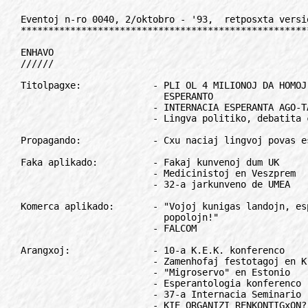
Eventoj n-ro 0040, 2/oktobro - '93,  retposxta versio
*****************************************************

ENHAVO
//////

Titolpagxe:             - PLI OL 4 MILIONOJ DA HOMOJ AUxDIS PRI 
                          ESPERANTO
                        - INTERNACIA ESPERANTA AGO-TAGO EN ZAGREBO 
                        - Lingva politiko, debatita cxe la Euxropa 

Propagando:             - Cxu naciaj lingvoj povas esti artefaritaj?

Faka aplikado:          - Fakaj kunvenoj dum UK
                        - Medicinistoj en Veszprem
                        - 32-a jarkunveno de UMEA

Komerca aplikado:       - "Vojoj kunigas landojn, esperanto - la 
                          popolojn!"
                        - FALCOM

Arangxoj:               - 10-a K.E.K. konferenco
                        - Zamenhofaj festotagoj en Kroatio
                        - "Migroservo" en Estonio
                        - Esperantologia konferenco
                        - 37-a Internacia Seminario
                        - KIE ORGANIZI RENKONTIGxON?
                        - KEFiro sanigas!

Por via notlibro:       - *
Lastminute:             - *

Movado:                 - Cxu "Oskar-premio" por esperantistoj?
                        - Nova sxtelo cxe Norvega Esperantisto
                        - Kongresa rezolucio sendita al Nordia Ministra 
                          Konsilio
                        - Kial fari gxin por cento da membroj...?	
                        - "Blumarkoj" propagandu esperanton!
                       
Helpu!:                 - *

Mallonge:               - Kiril Popov - prezidanto de BEA
                        - Turisma foiro

ILEI:                   - Juna Amiko - 1994
                        - Ekzameno de ILEI/UEA en Kroatio

Konkurso:               - Literatura konkurso
                        - INTERNACIA KONKURSO POR MEZLERNEJANOJ

Lingvo:                 - Konfuzo pri la uzo de laradikoj "foj/-" kaj 
                          "obl/-"

Esperanto en radio:     - Novaj ondo-longoj de Pola Radio

Revuoj, gazetoj:        - Nepalo prezentas sin

Hungara angulo:         - ***

Reagoj:                 - Preter misteraj ofendigxoj

Historio:               - Rakontas Ada Fighiera Sikorska

Anoncetoj:              - ***

Interese:               - Putinoj kaj gejoj? Fi!!

*************************************************************************

TITOLPAGxE
//////////

PLI OL 4 MILIONOJ DA HOMOJ AUxDIS PRI ESPERANTO
===============================================

La cxi-jara ago-tago en Budapesxto pasis kun granda sukceso! Pri agado 
de esperantistoj, pri iliaj postuloj raportis la centraj televido, 
radioj kaj multaj gazetoj.

La kampanjon kunorganizis pluraj hungaraj e-societoj. Celo da la 
kampanjo estis kapti la atenton de amaskomunikiloj, kaj turni ilian 
atenton al la lingvaj problemoj.

Dum 10 tagoj antaux la Ago-Tago cxiutage (!) estis senditaj telefakse 
aux perletere diversaj materialoj pri esperanto kaj la preparata arangxo 
al la sxtata inform-agentejo, televid- kaj radistacioj, centraj gazetoj 
- entute al 43 adresoj. Cxefa akcento estis farita ne al esperanto mem, 
sed al la aserto, ke mal-grandaj lingvoj devas havi la samajn rajtojn, 
kiel la grandaj!

Invitilo por partopreni la komunan agadon estis dissendita al cx. 1000
budapesxtaj esperantistoj, el kiuj fine cx. 100 alvenis iam en la dauxro
de la tago. Krome partoprenis dekoj da partoprenantoj de la turisma
karavano de Monda Turismo, h azarde trovigxanta en Budapesxto.

Komence malgrandaj grupoj (po du gxis kvin personoj) "okupis" la
metrostaciojn, kie ili disdonadis speciale preparitajn flugfoliojn,
entute preskaux 10.000! Poste en la vigla loko en la urbocentro, apud la
stacidomo Okcidenta okazis kvardek minuta mitingo kaj por la ekstera
publiko, kaj por la partoprenantoj mem, kun alparoloj de L. Szilvasi,
S. Jakab, O. Princz, S. MacGill, kaj prezentoj de kelkaj kantoj de Anjo
Amika (el la kasedo Por vidi la mondon...).

Post la mitingo la partoprenantoj faris cx. 10 minutan promenon, kaj
transiris al la ministerio pri eksterlandaj aferoj, kie estis vocxlegita
kaj akceptita publika alvoko, direktita al la ministro mem. En la alvoko
estis emfazita la baza po stulo pri la samrajteco de malgrandaj lingvoj,
kiel la hungara, kaj oni alvokis la ministerion, kiel reprezentan
instancon de unu el la plej koncernitaj landoj iniciati la traktadon de
lingvaj demandoj en internaciaj forumoj, kaj la postulo , ke en tiuj
kazoj la hungara flanko subtenu la neuxtralan internacian lingvon
esperanto! Gxuste tiu alministeria alvoko kaptis la atenton de la 
amaskomunikiloj, - kaj diferencigis la esperantistojn de aliaj 
"surstrataj" grupoj. (Bedauxrinde, la estraro de HEA ne perceptas tiajn 
nuancojn, timis pro la malsukceso, kaj pro la forta kontrauxstaro de la 
prezidanto, HEA kiel organizo rifuzis sub-skribi la komunan alvokon...).

La alvoko estis sendita kaj al la ministerio, kaj al la parlamenta
komisiono pri eksteraj aferoj, kaj al gvidantoj de la politikaj partioj.
Rezulte, tage cxe la centra televidprogramo okazis preskaux kvinminuta
intervjuo pri esperanto kun d-rino Ilona Koutny, kaj vespere, en la
novajxprogramo, kiun spektas cx. 4.000.000 da homoj, okazis pli ol
unuminuta raporto pri la evento. Pri la evento raportis preskaux cxiuj
novajxprogramoj de la hungaraj radistacioj; du grandaj cxefurbaj
tagjxurnaloj kaj unu semajna virina gazeto (kun eldonkvanto 440.000 
ekz.) publikigis grandajn artikolojn pri esperanto.

La afero kostis ne nur tempon, sed ankaux monon - cx. 40.000 forintojn
(aux 900 guldenojn), sed la propaganda rezulto tion valoris. Estas
domagxe nur, ke la esperantistoj ne suficxe aktive subtenis la arangxon 
- venis nur malpli ol 10 % de la invititoj! Eble, pro la regantaj
tendencoj, dum la lastaj jaroj ili alkutimigxis konsumi servojn de la
movado, anstataux okupigxi mem pri disvastigo de la lingvo...

L.S., N.G.

*************************************************************************

INTERNACIA ESPERANTA AGO-TAGO EN ZAGREBO
========================================

Cxi-jare Zagrebo la unuan fojon aligxis al la urboj, kie oni okazigis
Ago-Tagon la 2-an de oktobro. Programon de la Tago oni pridiskutadis dum
la kunsido de la Mal-granda Konsilio de Kroata Esperantista Unuigxo kaj
ties junulara sekcio.

Sur la Placo de Floroj en la urbocentro, la populara loko por okazigi
amasarangxojn, frumatene kolektigxis trideko da junuloj. Ili preparis 
ses grandajn informafisxojn, prezentantajn diversajn aspektojn de la e-
movado: e-gazetoj, milito en Kroatio en e-gazetoj, e-o kaj junularo, e-
renkontigxoj, aktivado de KEU ktp. Sur la granda tablo oni prezentis
kvindekon da diveresaj verkoj en e-o, de Biblio gxis turismaj brosxuroj
kaj lernolibroj. Tie trovigxas ankaux flugfolioj pri e-o. Pluraj
vizitantoj plenigis enketilon "Kion vi scias pri esperanto".

En la urbo junuloj disdonadis flugfoliojn kaj sur la stratoj promenis
"sandvicx-homo".

La du plej grandaj taggazetoj anoncis la manifestacion. Unu el ili, 
i.a., skribis: "Tiaj e-manifestacioj estas parto de la peno, ke oni 
egaligu e-on kun aliaj fremdaj lingvoj, kaj ke oni donu pli da atento al 
e-kulturaj okazajxoj."

Vesperaj novajxoj de la sxtata radio kaj de du aliaj radio-stacioj
informis pri la arangxo. KEU eluzis la eblecon, kaj sendis peton al la
estraro de la Kroata radio kaj televido. En la letero oni atentigis pri
la nuligo de e-elsendoj kaj in vitis la estraron rekonsideri la decidon
pri la nuligo.

Maria Belosxevicx

*************************************************************************

Lingva politiko, debatita cxe la Euxropa Parlamento
===================================================

La 29-an de septembro en la Euxropa Parlamento okazis unutaga 
konferenco, kiun okazigis la Fondajxo Hans Seidel de la germana partio 
Kristan-sociala Unio (CSU), kunlabore kun EP-anoj kaj kun studgrupo de 
Euxropa Esperanto-Centro. La konfere nco traktis la temon: "La komunika 
kaj lingva problemo en la Euxropa Komunumo: kiugrade planlingvo 
povuskontribui al gxia solvo?"

La artikolo pri la evento, tre grava por esperantistoj, aperos la revuo
Esperanto, novembro/1993, kaj poste ankaux ni intencas reveni al la 
temo.

*************************************************************************

PROPAGANDO
//////////

Cxu naciaj lingvoj povas esti artefaritaj?
==========================================

En Heroldo de Esperanto de la 20-a de aprilo 1993 aperis artikolo pri
debato, kiu okazis la 29-an de januaro 1993 en la Itala Parlamento.

Esperanto-Radikala Asocio iniciatis la fondon de Federalisma Parlamenta
Grupo por la Reformo de la Lingva Politiko, kiu nombras 28 deputitojn 
kaj 8 senatanojn.

La 29-an de januaro 1993 vicministro pri publika instruado Giuseppe
Matulli respondis en la parlamento demandon, faritan de deputito Elio
Vito, reprezentanto de la supre menciita grupo. La koncerna respondo
informas pri la jenaj punktoj.

En la jaro 1993 cxe la elementaj lernejoj 96 procentoj da lernantoj
elektis la anglan lingvon, 3,5 procentoj la francan, kaj 0,5 procentoj 
la germanan. Nuntempe ne ekzistas la antauxkondicxoj por 
enkondukiesperanton en la lernejojn. La italia registaro volas kuragxigi 
la instruadon de la lingvoj de la Euxropa Komunumo. Tamen en la 
estonteco supernacia neuxtrala lingvo kiel esperanto povos esti 
enkondukita en la lernejojn. En tiu kadro la komunikajn kaj didaktikajn 
ecojn de e speranto esploros aparta komisiono.

Tiu diplomata diro havas tiun meriton, ke gxi estigxis el la 
Italaparlamento. Gxi estas ligota kun alia afero, kiu datigxas jam de 20
jaroj. Tiam Itala Socialdemokrata Partio proponis esperanton kiel 
unuigan lingvon por la socialismaj partioj kaj la labormedio. Longa 
estis la vojo sekvata de Alberto Menabene. Kiel socialisto li unue 
aktivis en kadroj de sia partio. Paralele kun tiu agado li klopodis por 
arangxi kurso