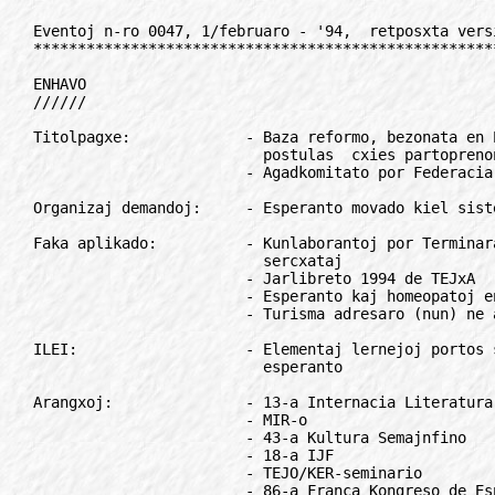
Eventoj n-ro 0047, 1/februaro - '94,  retposxta versio
******************************************************

ENHAVO
//////

Titolpagxe:             - Baza reformo, bezonata en Esperantujo,
                          postulas  cxies partoprenon!
                        - Agadkomitato por Federacia Euxropa Lingvouzo

Organizaj demandoj:     - Esperanto movado kiel sistemo

Faka aplikado:          - Kunlaborantoj por Terminara Sekcio de IKEF
                          sercxataj
                        - Jarlibreto 1994 de TEJxA
                        - Esperanto kaj homeopatoj en Venezuelo
                        - Turisma adresaro (nun) ne aperos

ILEI:                   - Elementaj lernejoj portos sukceson por
                          esperanto

Arangxoj:               - 13-a Internacia Literatura Forumo
                        - MIR-o
                        - 43-a Kultura Semajnfino
                        - 18-a IJF
                        - TEJO/KER-seminario
                        - 86-a Franca Kongreso de Esperanto
                        - Hororo...
                        - La 5-a BIERO

Movado:                 - Jxus pasinta...
                        - Literaturo kun ventrodanca garnajxo
                        - Esperanto-fako en popola altlernejo
                        - Ni sincere dankas
                        - Eduka Fondajxo "Carson"
                        - Rezolucio de Unesko

Reagoj:                 - Eldonado en Bulgario malpliigxas
                        - ?Monato? malpli kosta!
                        - Kial ne "semajno de esperanto"?

Mallonge:               - Plilongigo de kopirajto
                        - Reklamo per afrankostampilo
                        - Esperanto en partia programo

Revuoj, gazetoj:        - Translimen!

Hungara angulo:         - ***

Kulturo:                - Por la bona imago pri nia bona lingvo

Recenzoj.               ? Gxua kaj kleriga vojagxo

Afrika agado:           - La gxojo de neatenditaj aferoj

Konkurso:               - INTERNACIA KONKURSO POR MEZLERNEJANOJ
                        - PARTOPRENANTOJ DE LA KONKURSO

Anonco:                 - *
Anoncetoj:              - ***
Korespondi deziras:     - ***

Esperanto en radio:     - Per klopodoj de unu persono

*************************************************************************

TITOLPAGxE
//////////

Baza reformo, bezonata en Esperantujo, postulas cxies partoprenon!
==================================================================

Okaze de la esperigaj sukcesoj lastatempe atingitaj de konkretaj
esperantistaj grupoj en Euxropo kaj Azio en la komerca, scienca, politika
kaj turisma kampoj, mi alvokas la ceterajn samideanojn pripensi la
situacion, kiun oni travivas en Esperantujo.

Grandega entrepreno, kia estas gxenerala aplikado de nia intenacia lingvo
en la tuta mondo, postulas seriozajn kaj detalajn studojn. Preskaux cxiam
niajn renkontigxojn karakterizas konformismo, memkontentigo pro iuj
kulturaj atingoj, kaj defetismo pri la ebleco sukcesi ekster niaj propraj
rondoj. En tiaj cirkonstancoj la prognozo estas certa: se renovigaj
esperantistaj grupoj ne agadas profesie por esperanto kaj se ili ne
kapablas unuigi la esperantistaron cele al la atingo de pli profesia
esperantigo de la kulturo kaj la ekonomio, la ruinigxo de la esperantismo
alvenos.

Hodiaux granda nombro da samideanoj vivas sian esperantistecon dorse de
la socia realo, kaj kompreneble, ilia argumentado tute senvaloras, kaj ne
malofte, provokas alies mokojn. Ili intencas konvinki pri la neceso
altrudi al la socio nian internacian lingvon (foje, ecx alian
planlingvon), kaj samtempe, montrigxas malkuragxoj kaj malfidoj al
eblecoj uzi esperanton por perlabori panon. Aliaj  vicas cxe ni por
turismi (se eble, malmultekoste). Ankaux ne mankas tiuj, kiuj
kontentigxas per malgrandetaj sukcesoj, atingitaj de ilia e-klubo, kaj ne
komprenas, ke tio estas simpla esprimo de rakita evoluo de ilia
esperantisteco.

La esperantigo de nia socio alvenos, kiam abundos samideanoj aplikantaj
la lingvon en ekonomio, scienco kaj kulturo. Ne atendu, ke la aliaj (la
ekstermovadanoj) rekonu la bonecon de esperanto kaj risku sian monon kaj

prestigxon uzante gxin, se antauxe ni mem ne faris kion ni postulas de la
ceteruloj. Esperantismo bezonas monon kaj kapablulojn. Apud la asocioj
kaj la e-grupoj la eperantistaro devas funkciigi kooperativajn kaj
alispecajn entreprenojn, kiuj subtenu mone kaj pravigu la movadon.
Atendi, ke la registaroj solvu nian malkontentigan situacion, estas
simpla memtrompo.

En Esperantujo mankas valoraj sociologiaj studoj pri aferoj rekte rilataj
al la movado. Sxajne, esplori nian realon tiel timigas nin, ke neniu
kuragxas plenumi tiun taskon kaj tio malsanigas sencxese la esperantajn
etosojn. Tial estas nepre ne plu fanfaroni, alfronti la situacion
respondece, kaj plani la estontan agadon tute akorde al niaj celoj kaj la
socio, en kiu ni cxeestas.

***

Inter ni mankas organizoj, kiuj prizorgu la sciencan esploron de la
esperanta realo, kaj la individuaj iniciatoj fiaskas jen pro maltrafo de
la strategioj kaj metodoj, proponitaj cele al solvo de niaj problemoj,
jen pro ambaux motivoj. Do, necesas profiti maksimume niajn kongresojn
kaj pli-malpli amasajn renkontigxojn, por helpe de cxiuj sercxi efikajn
rimedojn, kiuj ebligu dauxran kaj respektindan aplikadon de nia
internacia lingvo ene de la socio.

La malfortigxo de la movado montrigxas interne  (cxar ene de gxi mankas
mono, klereco, kuragxo kaj sukcesigaj organizoj) kaj ekstere (cxar la
politikaj partioj, eklezioj, sindikatoj, publikaj kaj privataj klerigaj
instancoj, sciencaj kaj ekonomiaj medioj apenaux aprezas la rolon de
esperanto en la socio). Do, la solvoj fontu de ambaux. Tamen, cxar nenio
sxangxigxos favore al esperanto se ni ne gvidos trafe la sxangxon, la
laborprogramoj de la kongresoj okazu ene de la specifaj laborgrupoj, sine
de kiuj oni studu cxion rilatan al la respondaj temoj.

Por atingi la plej altan fakan nivelon, estas nepre, ke cxiu laborgrupo
estu gvidata de kiel eble plej kompetenta persono, kaj ke cxiu samideano
alportu siajn opiniojn, rilatajn al la elektita temo.

Baza reformo, bezonata en Esperantujo, postulas cxies partoprenon!

el "Gazeto Andaluzia", decembro/1993

*************************************************************************

Agadkomitato por Federacia Euxropa Lingvouzo
============================================

Rilate lingvopolitikon Euxropo estas cxe historia turnopunkto. La
oficiala politiko de la Euxropa Komunumo (ke gxiaj naux oficialaj lingvoj
estas egalrajtaj) ne plu estas akordigebla al la realo. Sxangxo en tiu
politiko devos baldaux okazi. Lingvoproblemoj pli kaj pli estas temo de
la nacilingva gazetaro, kaj kreskas la politika konscio pri ili. Kreskas
ankaux la konscio pri nacia identeco kaj pri la neceso krei internaciajn
federaciajn strukturojn en Euxropo. De post la dudekaj jaroj ne ekzistis
tia sxanco ligi esperanton kun la plej gravaj diskutoj de la euxropa
socio.

Kontraste al tio la manko cxe esperantistoj de organizita euxropa agado
estas konsterna. Ekzistas kelkaj tre agemaj individuoj, sed la
ekzistantaj organizoj ne aktivas. (Euxropa Esperanto-Unio dormas jam de
multaj jaroj, kvankam la cxi-jara elekto de nova prezidanto eble sxangxos
tion. Esperanto-Euxropa Forumo faris nenion, krom eldoni bultenon.)

Nepre salutenda estas do la elpasxo de UEA kaj gxia estrarano pri
informado kaj eksteraj rilatoj (Mark Fettes) krei novan kunordigan
organon por rilatoj kun la euxropaj instancoj, parlamentanoj kaj
lingvopolitikaj medioj. Gxia nomo estas AFEL (Agadkomitato por Federacia
Euxropa Lingvopolitiko), kaj oni esperas, ke membrigxos en gxi ne nur
esperantistoj sed ankaux aliaj individuoj kaj organizajxoj, kiuj volas
serioze analizi la euxropan lingvoprob-lemon.

Nun tre necesas klarigi al esperantistoj, kiel funkcias hodiaux la
euxropa politiko, por ke iliaj agadoj havu pli da sukceso. Por tio Werner
Bormann verkas nun specialan libron, kiu devos enhavi detalan analizon de
la euxropa lingvopolitiko lige al niaj celoj.

Gxis estos trovita dauxra kunordiganto, eblas turni sin por pliaj
informoj pri AFEL al

Mark Fettes, 695-B King Edward Ave., Ottawa, Kanado, K1N 7N9;
Tel: +1-613-5659282;
fakso +1-613-5659279
el. posxto ad695@forigu.freenet.carleton.ca.

el "Euxropa esperantisto", n-ro 9

*************************************************************************

ORGANIZAJ DEMANDOJ
//////////////////

Esperanto movado kiel sistemo
=============================

E-periodajxoj plenas je informoj pri la vea sorto de e-asocioj en la t.n.
postsocialisma landaro. Sed nenio nova sub la luno. Preskaux cxio
cxirkaux la asocioj sxangxigxis, kaj se ne sukcesis ankaux ili sxangxigxi
samdirekten, ili devas malprogresi. Mirigas min, e-movado iusence
sxtonigxis. Cxirkauxe okazas sciencaj malkovroj, aperas novaj legxoj,
aplikoj - kaj ni cxion pretervidas. Mi prenu por cxi tiu artikolo nur unu
sciencon, tiun pri sistemevoluo, ja e-movado estas klare esprimita
sistemo.

La artikolon pusxis verki brila scienc-populara publikajxo de la hungara
akademiano Tibor Vamos, aperinta en "Sciencaj Komunikajxoj" (julio 1985).

Do, la mondo evoluas pasinte centrigitan sistemon, pasante hierarkian
sistemon, direkte al la kunagada sistemo.

La nodoj signifas erojn de la sistemo kaj strekoj inter ili - ligojn
(informajn kaj kunlaborajn). Ero de la sistemo estas fonto de varoj kaj
samtempe celo por la varoj de aliaj sistemeroj. Varoj povas esti
objektoj, materialoj, energio aux informoj. La ero de la sistemo povas
esti ankaux deponejo (ekz. biblioteko). Tre bone reliefigxas la
sistemoscienco surkampe de ekonomiko-politiko. La reala "socialismo"