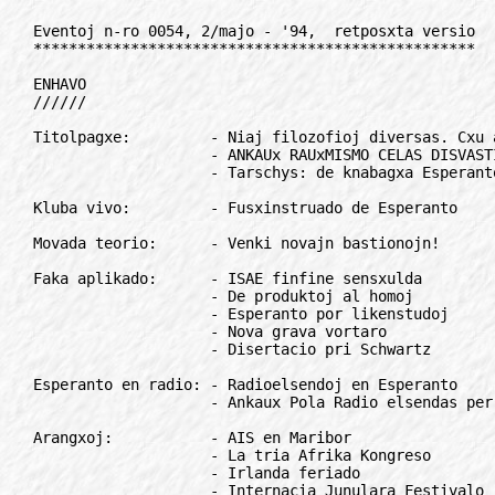
Eventoj n-ro 0054, 2/majo - '94,  retposxta versio
**************************************************

ENHAVO
//////

Titolpagxe:         - Niaj filozofioj diversas. Cxu ankaux ni?
                    - ANKAUx RAUxMISMO CELAS DISVASTIGON?
                    - Tarschys: de knabagxa Esperanto al euxropa politiko

Kluba vivo:         - Fusxinstruado de Esperanto

Movada teorio:      - Venki novajn bastionojn!

Faka aplikado:      - ISAE finfine sensxulda
                    - De produktoj al homoj
                    - Esperanto por likenstudoj
                    - Nova grava vortaro
                    - Disertacio pri Schwartz

Esperanto en radio: - Radioelsendoj en Esperanto
                    - Ankaux Pola Radio elsendas per satelito

Arangxoj:           - AIS en Maribor
                    - La tria Afrika Kongreso
                    - Irlanda feriado
                    - Internacia Junulara Festivalo
                    - Tutlanda Esperanto-Deklamkonkurso

Anonco:             - *

Por via notlibro:   - Monda Turismo

La leganto:         - **

Movado:             - Brajla gazeto 90-jara
                    - 250-a numero de bulteno
                    - Fervojista jubileo
                    - Paska saluto de la papo en Esperanto
                    - Sercxataj
                    - Brazilio: urba Esperanto-legxo

TEJO:               - SEJM: menso sana en korpo saneta

Recenzoj:           - Al denaska dulingveco

Revuoj, gazetoj:    - Rok-gazet'6

Hungara angulo:     - ***

Propagando:         - Renkonte al euxropaj balotoj

Historio:           - Margxene de la jubileo

Korespondi deziras: - ***
Anoncetoj:          - ***

Anonco:             - Precizigo

Muzika kulturo:     - Vinilkosmo-kompilajxo

Interese...:        - Furora volapukajxo

Movada humuro:      - Kia lingvo estas malbelsona?

Konkurso:           - REZULTOJ DE LA INTERNACIA KONKURSO POR 
                      MEZLERNEJANOJ

*************************************************************************

TITOLPAGxE
//////////

Niaj filozofioj diversas. Cxu ankaux ni?
========================================

En la redakcio de Eventoj ni kelkfoje ricevis leterojn kun peto aperigi
artikolo(j)n pri iu "filozofio de Esperanto" aux "esperantozofio".
Samtempe sxajnas, ke la auxtoroj de la leteroj ne klare komprenas, pri
kio temas, almenaux ili mem ne sendis la koncernajn artikolojn.

Filozofio gxenerale estas mondkoncepto, esprimita en konvenaj nocioj. Do,
se Esperanto aux Esperanto-movado povus havi iun certan filozofion, gxi
estus jam delonge formulita. Tamen gxis nun tio ne okazis, kaj nek ni, la
redakcianoj, nek alia, ecx fama esperantisto povas preni sur sin la
taskon formuli iun filozofion, komunan por la tuta esperantistaro. Laux
ni, tio simple ne eblas: ecx mem Zamenhof malsukcesis kun sia
homaranismo, kiun tute ne cxiuj verdlingvanoj akceptis!

En Esperantio ekzistas, sxajne, diversaj "filozofioj", kio riveligxas ecx
en la difinoj de nia lingvo: por iuj gxi estas "internacia helpa", por
aliaj - "sennacia", por triaj - "universala",  por kvaraj - "transnacia
kultura", por kvinaj - simple "propedeuxtika"... Dubinde, ke la homoj kun
tiom malsamaj opinioj kapablas interkonsenti pri iu komuna
"esperantozofio".

Iujn Esperanto interesas nur de lingvistika vidpunkto, aliaj trovas en
gxi noosferan fenomenon, triaj - politikan aux religian ideon kaj
rimedon, kvaraj - manieron ricevi iun profiton (ne nepre monan), kvinaj -
simple bonan kompanion. Do, motivoj por (r)esti esperantistoj estas tre
diversaj.

Evidentas, ke komuna inter ni cxiuj estas nur, ke ni volas uzi kaj
utiligi nian lingvon kaj gxojas, kiam gxi disvastigxas.

Nikolao GUDSKOV

*************************************************************************

ANKAUx RAîUMISMO CELAS DISVASTIGON?
==================================

Letero al la gazeto "Esperanto USA"

La alineo dedicxita de Humphrey Tonkin al rauxmismo (Esperanto USA,
3/1993; fragmente represita en Eventoj, 2/februaro-1994) ne kongruas kun 
la, cetere alta, nivelo de lia cxefparolado dum la 41-a kongreso de ELNA, 
la 17-an de julio 1993. Leginte gxin, mi devas simple dedukti, ke li 
miskomprenas rauxmismon.

Suficxas legi atente la tekston de la Manifesto de Rauxmo, 1980 kaj de
postaj dokumentoj (ekz. la Konkludoj de Segedo, 1988) por rimarki ke
nenie oni asertas "ke estas pli grave profundigi nin en la scio kaj 
utiligo kaj gxuo de Esperanto ol konvinki aliajn aligxi".

Ankaux rauxmismo celas la disvastigon de nia lingvo: pri tio kolego
Tonkin ne havu dubojn - li ne kalumniu la rauxmistojn egoismaj aux ecx
egotismaj. Sed eble Tonkin kaj la rauxmistoj ne disvastigas la saman 
lingvon: por li versxajne tauxgas sloganoj kiel "la dua lingvo por cxiuj" 
aux "la internacia helplingvo" - por ni, ne.

Laux la punkto 3 de la Manifesto de Rauxmo, ni sentas nin parto de "mem
elektita diaspora lingva minoritato": ni vidas en Esperantio unikan
parolkomunumon, kun propraj valoroj kaj vivostilo, prefere al movado por
propagandi filantropajxon al la mondo. Ni deziras konstrui kaj progresigi
cxi tiun komunumon, nian lingvominoritaton; kaj tion farante, ni ankaux
disvastigas Esperanton - ne kiel internacian helplingvon, sed kiel
transnacian kulturlingvon.

Humphrey Tonkin evidente ne konscias pri la grava novajxo de rauxmismo:
ni asertis, ekde 1980, ke lingvoj estas ne nur rimedo por komunikado, sed
ankaux (kaj precipe) por identigxo.

Tiel longe kiel iuj bonvolaj UEA-anoj klopodas disvastigi Esperanton laux
finvenkismaj principoj, la Internacia PEN-Klubo fermis al gxi sian
pordon; kiam la Esperanta PEN (fondita en novembro 1991) petis la aligxon 
al PEN Internacia, kaj argumentis sian peton rauxmisme, tuj cxe la unua
mondkongreso gxi estis akceptita. Nia lingvo akiris pli da prestigxo (kaj
iom pli da uzantoj gxi akiros).

Aliflanke, la radikoj de rauxmismo sinkas gxis Zamenhof, kiu en 1901
skribis al Koffman: "Lingvo Internacia fortikigxos por cxiam en tia
okazo, se ekzistos ia grupo da homoj, kiu akceptos gxin kiel sian lingvon
familian, heredan. Cento da tiaj homoj estas por la ideo de lingvo
neuxtrala multege pli grava ol milionoj da aliaj homoj. Hereda lingvo de
la plej malgranda kaj plej sensignifa popoleto havas vivon multege pli
garantiitan kaj neestingeblan, ol senpopola lingvo, kiun uzas ecx
milionoj da homoj".

Giorgio SILFER, la  prezidanto de LF-koop

***

Mi mem ne komprenas, kial ekzistas tiom da strecxiteco inter
tradiciemuloj kaj rauxmismanoj - sed la strecxiteco ne estas nur 
unudirekta; ne prof. d-ro Tonkin "kalumnias" pri "pracelanoj" en siaj 
informoj, aux uzas terminojn kiel "finvenkismaj principoj" pri UEA-anoj, 
por kiuj "fina venko" estas ankaux sxerca esprimo. Sed laux mi estas 
suficxe da spaco - kaj ankaux suficxe da bezono - en la Esperanto-movado 
por ambaux skoloj.

Iom responde al du argumentoj de d-ro Silfer.

(1) Mi estas ano de UEA jam 34 jarojn, kaj ne memoras, ke gxi iam ajn
    frapis cxe la pordo de PEN-Klubo, des malpli argumentis al gxi
    "finvenkisme"; do la PEN-Klubo ne povis "fermi al gxi sian pordon".
Kio
    tutcerte ne subtrahas ion ajn de la grava sukceso de Esperanta PEN,
    akceptigi sin cxe PEN-klubo.

(2) La menciita opinio de Zamenhof, pri la bezono de denaskaj parolantoj
    por garantii la estontecon de iu lingvo, ne multe trankviligos
    denaskajn parolantojn de la dalmata, manska, kornvala, aux kelkdek
    aux kelkcent nordamerikaj lingvoj ankoraux uzataj en epoko de 
    Zamenhof - cxar, malgraux centoj aux ecx miloj da denaskaj 
    parolantoj, tiuj lingvoj ne plu ekzistas. Kontrauxe al Zamenhof 
    (pardonu la herezon!), mi opinias, ke la vivo de amata lingvo, ecx 
    sen hereda komunumo, estas multe pli bone garantiita ol tiu de iu ajn 
    malgranda lingvo, kies ekzisto dependas entute de la historia sorto.

Don HARLOW, la redaktoro

el "Esperanto USA", 5/1993

*************************************************************************

Tarschys: de knabagxa Esperanto al euxropa politiko
===================================================

La Konsilio de Euxropo, organizajxo de 32 euxropaj landoj kun centro en
Strasburgo, kiu okupigxas precipe pri homaj rajtoj, elektis la 12-an de
aprilo novan gxeneralan sekretarion por la venontaj kvin jaroj. La 51-jara svedo 
Daniel Tarschys estas la unua skandinavo kaj la unua liberala
politikisto en tiu posteno.

Tarshys, kiu parolas multajn lingvojn, estas konata al svedaj
esperantistoj: kiel parlamentano, li salutis Esperante la svedan jubilean
kongreson en 1987.

Lian ioman E-scipovon klarigas, ke li auxtodidakte lernis gxin infanagxe
kiel unuan fremdlingvon, korespondis tutmonde, membris en Sveda E-
Federacio kaj partoprenis en la 41-a UK en Kopenhago, 1956.

Daniel Tarschys eventuale ne estus farigxinta multlingva euxropa
politikisto, se lian infanagxan intereson pri la tuta mondo ne estus
vekinta Esperanto...

R. LINDBLOM

La supran tekston la Informa Fako de UEA rekomendas (en eventuale
adaptita formo) por traduko nacilingven kaj sendo al landaj aux lokaj
amaskomunikiloj.

*************************************************************************

KLUBA VIVO
//////////

Krizo de la loka grupo - cxu gxi estas eksmoda
==============================================

Fusxinstruado de Esperanto
--------------------------

Artikolo tria
-------------

Oni ofte auxdas, ke la instruado lamas en multaj grupoj, kaj ne eblas
haltigi la dizertadon de lernantoj tuj post la komenco de elementa kurso.
Inter la cxefaj kialoj, unu certe estas la troiga propagando, kiun oni
disvastigas pri la facileco de Esperanto. Neniu vere lernis la lingvon
dum kelkaj horoj, tagoj aux ecx semajnoj, malgraux la asertoj de 
lernintoj mem! Tuj kiam misinformita lernato konstatas, ke li devas 
strecxi la cerbon por alproprigi al si la lingvon, li seniluziigxas kaj 
forlasas la kurson. Pro tio estas necese eviti cxiuspecan blufadon, kiu 
donas la falsan impreson, ke Esperanto estas lernebla sen studado. Oni 
devas kompreni, ke la nocio "facileco" estas tre relativa kaj depend