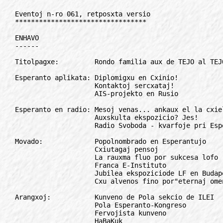
Eventoj n-ro 061, retposxta versio
*********************************

ENHAVO
------

Titolpagxe:         Rondo familia aux de TEJO al TEJO

Esperanto aplikata: Diplomigxu en Cxinio!
                    Kontaktoj sercxataj!
                    AIS-projekto en Rusio

Esperanto en radio: Mesoj venas... ankaux el la cxielo!
                    Auxskulta ekspozicio? Jes!
                    Radio Svoboda - kvarfoje pri Esperanto!

Movado:             Popolnombrado en Esperantujo
                    Cxiutagaj pensoj
                    La rauxma fluo por sukcesa lofo
                    Franca E-Instituto
                    Jubilea ekspoziciode LF en Budapesxto!
                    Cxu alvenos fino por"eternaj omencantoj"?

Arangxoj:           Kunveno de Pola sekcio de ILEI
                    Pola Esperanto-Kongreso
                    Fervojista kunveno
                    HaBaKuk
                    Historio de E-movado
                    Subkarpata renkontigxo!
                    Internacia E-kurso
                    Invito al SUS 14

Bzaj informoj:      OSIEK

Lingvo:             Didaktikaj referajxojatendataj

Konkurso:           1 miliono da pesetoj!

Intervjuo:          Al mi sxajnas, ke la socia kaj ekonomia sxoko jam
                    figxas...

Alvoko:             Prelegi kaj gvidi kursonen Italio
                    Instruisto sercxata!
                    Kontakto pere de TAKE-Esperanto:
                    UNESKO-Rezolucio: Malsamaj spertoj

Revuoj, gazetoj:    Premioj al jugxotaj por artikoloj
                    HdE: Gxis nun preskaux 1900 numeroj!

Leteroj:            Vivsigno el Ruando


Interese:           Fremdaj lingvoj en etaj kaj mezaj entreprenoj
                    Kuriozaj faktoj de la historio

Movada humuro:
Korespondo deziras:
Anoncetoj:


TITOLPAGxE
//////////

Rondo familia aux de TEJO al TEJO
=================================

Vi kaj mi kaj kelkaj aliaj milionoj da homoj opinias, ke la jaroj
deklaritaj de UN (toleremo, interkomprenigxo, paco, familio, ktp.) fontas
el relative stranga manio de kelkaj UN-funkciuloj sen grandaj sekvoj en
la mondo, sed aliflanke, ankaux relative sendangxera kaj modere
malmultekosta. Nu, se ili amuzigxas tiel, kial gxeni ilin?

Aliflanke la jaro de la familio (temas pri cxi tiu jaro) survojas lasi
konstantan spuron en la Esperanto-movado. Pro gxi UEA arangxis simpozion
pri la internacia familio en Graz, Auxstrio. Pri la rezultoj de la
simpozio vi legos aliloke tra la esperantlingva gazetaro; cxi tie nur
aludu, ke ankaux gxi havis siajn finajn konkludojn (vi konas tiujn
cxarmajn dokumentojn: "... analizinte..., ... konstantinte..., ...
konsiderinte..., ... substrekas..., rekomendas... kaj aparte atentigas").

En tiuj finaj konkludoj oni mencias, ke "... la familia uzado de
Esperanto kune kun unu, du aux tri etnaj lingvoj donas same aux ecx pli
pozitivajn rezultojn kiel en alispecaj plurlingvaj familioj, kun aparte
sentebla rezulto en la edukado por vasta malfermiteco al aliaj kulturoj "
kaj ke "... la klopodoj de Esperanto-familioj renkonti kaj subteni unu la
alian kreis unikan internacian reton de plurlingvaj familioj, en kiuj unu
lingvo estas komuna".

Nu, la aserto ke ekzistas unika internacia reto por Esperanto-familioj
eble estas iom troa, sed aliflanke pro la Jaro de la Familio kaj pro la
simpozio pluraj ideoj, kiuj iel travagis la esperantlingvan komunumon,
ricevis fortan instigon organize konkretigxi por fortigi kaj konstantigi
tiun reton.
Tiel, post la aprobo fare de la estraro de UEA, en Graz oni oficiale
anoncis la naskigxon de Rondo Familia, kies staton kaj celojn mi provas
per cxi tiu artikolo mallonge klarigi.

Bazaj ideoj

1. Homoj en la meza generacio malmulte partoprenas la tradician movadon.
Se oni rigardas niajn internaciajn kongresojn aux niajn lokajn klub-
kunvenojn oni havas la impreson, ke la movado konsistas el gejunuloj sub
25 jaroj kaj gepensiuloj. Kie kasxas sin la mezagxuloj? Ili tre versxajne
kasxas sin (aux pli gxuste: estas devigataj kasxi sin) en siaj familioj.

2. Estas senutile, kiel nia centjara historio pruvas, provi eltiri ilin
el siaj familioj. Estas pli bone, doni al ili eblecon partopreni la
movadon en siaj familioj kaj kun siaj familioj.

3. La plej baza ilo tiurilate estas doni al i pli da eblecoj uzi
Esperanton en la familio. Tio ne nur estos utila por la koncernatoj. Tio
estos utila cxefe por Esperanto mem.

4. Lingvo, kiu ne estas efektive uzata cxiutage por cxiutagaj normalaj
vivbezonoj, estas multe malpli forta ol oni supozas. Tion scias cxiuj
agantoj por revivigxantaj lingvoj (la gaela, la euxska, ktp. senfine).
Cetere la hebrea mem (kiu estas ofte citata en Esperanto-medioj kiel
brila ekzemplo de revivigxanta lingvo) komencis vere revivi kiam Ben
Jehuda decidis ekparoli gxin kun sia filo.

5. Esperanto havas jam longan historion de enfamilia uzo. De la komenco
de cxi tiu jarcento gxis nun cxiam estis familioj, en kiuj Esperanto
estas unu el la uzataj lingvoj. Per Rondo Familia ni volas nur dauxrigi,
konstantigi kaj vastigi tiun agadon helpante la familiojn, kiuj okupigxas
pri gxi.

Bazaj problemoj de esperantlingvaj familioj

1. Familio strukturigxas cxirkaux kaj cxefe okupigxas pri infanoj.
Aliflanke infanoj kreskas kaj pli-malpli baldaux venas momento, kiam ili
foriras de sia origina familio. Sekve la agado de gepatroj, kiuj parolas
Esperanton kun siaj infanoj, okupas nur periodon de la vivo.

Oni povas diri, ke gxi komencigxas kiam la gepatroj, konatigxinte dum la
TEJO-agxo, eventuale dum TEJO-arangxoj, geedzigxas kaj naskas la unuan
infanon. Gxi finigxas kiam la plej juna infano ne plu volas ferii kun
siaj gepatroj kaj kapablas memstare vojagxi al TEJO-arangxoj (tio, laux
sperto de pluraj gepatroj, okazas kiam la infano estas proksimume 16-
jara).

El tio fontas, ke ecx la plej fervoraj agantoj en la familio post tiu
momento perdas intereson pri tia agado, kaj cxio devas esti rekomencita
de nova generacio. Estas la sama rakonto de la TEJO-estraro. Oni ne
sukcesas ellerni la nomojn de unu estraro antaux ol oni trovigxas antaux
tute nova listo. Fakte se oni rigardas la movadon dum la lastaj kvardek
jaroj, oni vidas almenaux tri ondojn de familia agado: unu estis en
kvindekaj jaroj, unu estis fine de la sesdekaj kaj ankoraux unu ekde la
mezo de la sepdekaj jaroj. Kompreneble estis ankaux sub-ondoj, kiuj
etendigxis inter la cxefaj ondoj.

2. Infana dulingveco estas pozitive rigardata de cxiuj en la lastaj
jaroj. Ekzistas pli kaj pli da libroj en pli kaj pli da lingvoj, kiuj
pruvas, ke dulingva infano havas avantagxojn pro sia dulingveco, kaj
ankaux la plej skeptikaj esplorantoj agnoskas,ke la infano certe ne
havas malavantagxojn.

Esperanto, estante normala homa lingvo, estas transdonebla tre normale
kune kun alia(j) lingvo(j). Aliflanke ekzistas lingvoj pli facile
transdoneblaj kaj lingvoj pli malfacile transdoneblaj, ne pro lingvaj
konsideroj sed pro sociaj konsideroj. Se vi volas transdoni la francan al
infano en Svedio, vi tamen povas pli facile acxeti franclingvajn librojn
kaj vidbendojn kaj renkonti francparolantojn, ol se volus transdoni la
albanan en Svedio. Cxi-rilate Esperanto pli proksimas al la albana ol al
la franca.
 Infanaj libroj ne estas abundaj kaj ne povas konkurenci kun la
nacilingvaj, se temas pri ilustrajxoj kaj koloroj; la plej proksimaj
infanoj, parolantaj Esperanton logxas tamen tro malproksime ktp.

El tio sekvas, ke plena transdonado de Esperanto eblas nur per celkonscia
strebado, pacienco kaj multaj klopodoj.

Rondo Familia volas plifaciligi la vivon de tiuj kuragxaj gepatroj, kiuj
tamen provas, kaj volas instigi aliajn provi.

Bazaj agad-principoj de Rondo Familia

1. Rondo Familia volas zorgi pri esperantistoj de la momento, kiam ili
forlasis TEJO-n, gxis la momento kiam iliaj infanoj memstare kapablas
vojagxi al TEJO-arangxoj, do: de TEJO al TEJO.

2. Gxi estas organizajxo ekzistanta en la galaksio de UEA. Sed gxi ne
estas organizajxo kun membrokartoj, membrokategorioj kaj membrokotizoj.
Gxi registras cxiujn familiojn, kiuj deziras esti registrataj en
komputila arkivo cxe la Centra Oficejo de UEA.
Ne ekzistas pliaj formalajxoj, oni ne kontrolas cxu vi estas aux cxu vi
ne estas membro de UEA, cxu vi estas favoranto de la atisma skolo aux
fervora SAT-ano. Cxiuj stabilaj paroj kun aux sen infanoj estas bonvenaj.

3. La familiaj membroj elektas cxiun duan jaron estraron. Aliflanke tiu
estraro ne nomigxas estraro sen komisiono, cxar la ideo ne estas tio, ke
temas pri "estroj" sed pri agantaj membroj de iu komisiono. Esprimo pli
tauxga ol "estraro" estus "servistaro", cxar temas pri homoj, kiuj
klopodas laux sia eblo servi la familian komunumon.

La nuna provizora komisiono, gxis la venontjaraj elektoj, konsistas el E.
Csiszar, C. Fettes, Z. Metz, M. Tauzzi, Z. Tisxlar kaj mi mem. Apartajn
taskojn prizorgas la komisiitoj: A. Besenyei, I. Fantom kaj J. Reinvart.

4. La servoj, kiujn gxi provas funkciigi, estas:

bulteno por la familioj (M. Tauzzi), instigado al eldonado por infanoj
kaj gepatroj (Z. Metz), plimultigo de Renkontigxoj por Esperantlingvaj
Familioj, REF (E. Csiszar),infanaj kongresetoj (C. Fettes).

Krome Z. Tisxljar zorgos pri la financoj, mi mem pri ekfunkciigo de la
tuta masxino, A. Besenyei pri venontjara renkontigxo en Hungario, I.
Fantom pri redaktado de libro pri lingva evoluo de infanoj kaj J.
Reinvart pri reprezentado cxe UN kaj aliaj internaciaj instancoj.

5. Fine sed ne fone, cxi tiu artikolo celas instigi vin [se vi estas
membro de stabila paro aux familio kaj se vi havas aux esperas havi pli-
malpli baldaux infano(j)n] anonci vin cxe nia centra adreso: UEA, Rondo
Familia, Nieuwe Binnenweng 176, NL-3015 B
J Rotterdam, Nederlando.


Renato Corsetti

*************************************************************************

ESPERANTO APLIKATA
//////////////////

Diplomigxu en Cxinio!
=====================

Ni klopodas sercxi eksterlandajn universitatojn por kunlabori en edukado
de altnivelaj fakaj talentuloj por bone servi al la 21-a jarcento.

Por cxinaj 