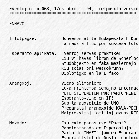
Eventoj n-ro 063, 1/oktobro - '94,  retposxta versio
***************************************************

ENHAVO
======

Titolpagxe:          Bonvenon al la Budapesxta E-Domo!
                     La rauxma fluo por sukcesa lofo

Esperanto aplikata:  Eventoj servas praktike!
                     Cxu vi havas libron de Scherlock Holmes?
                     Studobjekto en faka mezlernejo!
                     Kiu scias pri Wessobrunn?
                     Diplomigxo en la E-fako

Arangxoj:            Vieno alimaniere
                     10-a Printempa Semajno Internacia en 1994
                     PETU STIPENDION POR PARTOPRENI IS-N!
                     Esperanto-vino en IF!
                     Sub la auxspicio de UNO
                     Preparataj arangxojde KAVA-PECH
                     Malproksimaj familioj gxuos REF-on per video

Movado:              Cxu cxio pacas cxe "Paco"?
                     Popolnombrado en Esperantujo
                     Parto de "MAZI" jam en Esperanto!
                     Esperantistoj de Rusio, unuigxu!
                     Komitato por Azia E-movado

Konkurso:            LIRO - 94
                     INTERNACIA KONKURSO POR BAZLERNEJANOJ

Literaturo:          Verkaro de Lapenna - donace

Hungara angulo:      Esperejo

ILEI:                Decidoj de la ILEI-konferenco

Revuoj, gazetoj:     Nova E-gazeto el Ukrainio
                     EuxRoPo, Solidareco en la nova Euxropo
                     25 jaroj de Literatura Foiro

Alvoko:              Stipendio Ivo Lapenna

Esperanto en radio:  Vekigxu per vienaj vocxoj!

Interese:            Du gravaj eventoj en Esperantujo

Anoncetoj:

SUPLEMENTO:          Parto - I. (Certe ekzistantaj gazetoj)

*************************************************************************

TITOLPAGxE
//////////

Bonvenon al la Budapesxta E-Domo!
=================================

En la numero 1/majo ni anoncis la acxeton de domo, kiu post rekonstruo
servos Esperanton. Venis felicxa momento, kiam la 17-an de septembro ni
fine povis tosti dum la inauxguro! Kvankam la disponebla mono plene
elcxerpigxis, kaj restis ankoraux multaj farendajxoj, tamen la cxiutaga
laboro povis komencigxi. Do ekde septembro ankaux EVENTOJ estas farata en
pli komfortaj cirkonstancoj. La renovigo, la ekfunkciigo postulis tre
grandan energion, - kiu kauxzis la resrukturigxon ankaux de la aperdatoj
de EVENTOJ, - sed en la laboroj partoprenis nur tre malmultaj homoj. Ni
sincere dankas kaj ilin, kaj la financajn subtenantojn - kaj ankaux
tiujn, kiuj pertelefone, fakse aux letere gratulis nin okaze de la nova
Budapesxta E-Domo! Do, ne forgesu, se vi vizitas Budapesxton, la Domo
estas malfermita ankaux por Vi! Notu la adreson: 1193 Budapest XIX
Leiningen u. 4.

Kiel ni promesis, ankaux cxi-jare ni aperigas la aktualan adresaron de E-
gazetaro. Post la apero de la pasintjara listo, ni ricevis kompletigon de
UEA, de IEI, de E-redakcio de Pola Radio, pluraj landaj asocioj kaj
redakcioj sendis ilian datumbazon, do onidire nia datumbazo nun estas la
plej kompleta (tamen ne plene kompleta) ekzistanta datumbazo.

Bedauxrinde neniu povas garantii, ke cxiuj registritaj gazetoj vere
aperadas. Ne cxiuj sendadas specimenon, - krome la nombro de la gazetoj
superas 300, do ni decidis aperigi la liston en du pasxoj. En tiu cxi
numero vi trovas la gazetojn, kiuj regule sendas specimenon al ni, do ili
certe aperis en 1994. En la sekva numero ni aperigos la liston de
gazetoj, kiuj versxajne, onidire aperas, sed en 1994 (aux iam ajn) ni ne
vidis ilin, nur informon ricevis pri ilia ekzisto...

Fine mi volas peti helpon de redaktoroj de aliaj gazetoj. La projekto pri
MAZI estas historia sxanco! Proksimigxas la jarfino, gxis kiam ni devas
kolekti la minimume necesan kvanton de antauxmendoj. Helpu en la
informado kaj varbado, ja la sukceso de la projekto estas nia komuna
intereso kaj respondeco!

Ni esperas, ke vi rimarkis kaj utiligas la donackuponon (valida nur por
niaj pagintaj abonantoj), aperinta en la numero 1/septembro.
Partoprenontoj de IF krome povos rabatpreze renovigi sian abonon por
1995!

Ankaux estonte starante je via servo, via redaktoro

Laszlo Szilvasi

*************************************************************************

La rauxma fluo por sukcesa lofo
===============================

Fragmentoj de la respondo de G. Silfer al H. Tonkin, kies artikolo aperis
en "Esperanto USA", 3/1993 kaj estis parte represita en EVENTOJ
2/februaro-1994.

Kolego Humphrey Tonkin havas tre negativan opinion pri la situacio de
Esperanto en la nuna mondo. Specife pesimisma li sxajnas pri la stato de
pluraj landaj asocioj, kaj gxenerale de UEA, kiu (ekde 1947) estas
precipe la sumo de tiuj societoj.

Tonkin rajtas esti pesimisma: mi respektas lian vidpunkton, kiu cetere
atestas ke UEA (kaj gxiaj landaj asocioj) havas praktike nenian meriton
pri la progresoj de Esperanto dum la lastaj du jaroj.

Kaj estas efektive tiel. Lastatempe, la tradicia movadaro apenaux influas
tiun disvastigon de la lingvo, por kiu ili mem taksas sin esencaj.
Ekzemple, UEA havas neniun meriton pri la agnosko de Esperanto kiel
literatura lingvo per la akcepto de la Esperanta PEN en la grandan
familion de PEN-Klubo Internacia. Kaj UEA havas neniun meriton koncerne
la interesigxon de Umberto Eco pri interlingvistiko. Nek pri la aperigo
de la lasta romanfragmento de Verne. Nek pri la bela aludo en furora
kanzono de Francesco De Gregori. Nek pri la rezolucio de Unesko fine de
novembro en Parizo, por kiu alvokis la anoj de itala politika partio. Nek
pri la unuafoja uzo de nia lingvo fare de la katolika papo en Romo, okaze
de la paska beno "urbi el orbi".

Lauxmemore mi apudigis la diversajn eventojn, kiuj pruvas la jxusan
progreson de la bildo pri nia lingvo kaj gxia parolkomunumo en la mondo,
kaj eble mi forgesis ion. Cxiukaze ne kredu, ke mi deziras proklami
senutila la Asocion kiun Tonkin gvidis kompetente dum pluraj jaroj. Mi
tion ne asertis. Sed mi devas altiri la atenton al evidenta fakto: por
tiu asocio kaj gxiaj brancxoj ofte restas nur la sterila ambicio de
platona kunordigado apres coup, kiel oni diras en diplomatio.

Mi opinias, krome, ke kolego Tonkin misperceptas la iaman realon en
orienta Euxropo. Estas vere, ke tie nia parolkomunumo aspektis pli forta
ol en okcidento; sed tio realas jam de jarcento. La kvanta (kaj foje
ankaux kvalita, kiel en la intermilita Budapesxto) supereco de oriento
kompare kun okcidento, en Esperantio, havas historiajn radikojn, kaj gxi
periode travivis siajn obskurajn momentojn: la unuan fojon antaux 99
jaroj, efektive.

Estas vere ke la landaj kongresoj en orienta Euxropo (sed ne cxie: pensu
pri la malpermesoj kaj persekutoj en Albanio kaj Rumanio) aspektis amasa
fenomeno; sed cxu ili ne estus same amasaj en okcidento, se al cxiu
partoprenanto oni proponus senpagan (kaj ecx honorariitan) restadon? Ekde
kiam cxiu devas mem pagi sian vojagxon, sian tranoktadon, siajn mangxojn
kaj ecx aldoni kongreskotizon, la nombroj auxtomate disfalas.

Estas ankaux vere ke en orienta Euxropo la iamaj regximoj konstante
subvenci(et)is la E-organizojn; sed el tiu modesta rivereto trinkis cxiam
la samaj busxoj...

Kaj finfine, la interesaj frangxoj de la orienteuxropa Esperantio
trovigxis ofte ekster la UEA-sistemo: mi aludas al la rondoj cxirkaux
Pola Studenta Esperanto-Komitato kaj ELTE-universitato, ekzemple. <...>

Male ol kolego Tonkin, mi opinias ke 1989 alportis multon pozitivan por
nia lingvo kaj gxia parolkomunumo. Kune kun la muro en Berlino falis
multaj baroj kaj antauxjugxoj. Unu el ili (cxu vera cxu falsa) estis la
rilatigo de nia lingvo al la orienteuxropaj regximoj, kaj pli gxenerale
al komunismo. Do, vere aux false, ankaux en influaj rondoj okcidentaj
ekzistis ia pli-malpli latenta asimiligxo de Esperanto al komunismo. La
ruino de komunismo forigis grandparte cxi tiun antauxjugxon kaj malfermis
novajnj spacojn. <...>

Inter la multaj punktoj kiuj distancigas min de kolego Tonkin trovigxas
lia malsuficxa (por ne diri: nenioma) percepto pri la ekologia dimensio.
Nu, same kiel Gertrud Fussenegger, mi opinias ke, kiel esencan parton de
la naturo, la homo poluadas ankaux sin mem. Konsciigxo pri la detruo de
la cxirkauxa mondo kaj pri neceso de mediprotektado kondukas ankaux al la
sxirmo de la psikaj kapabloj de la homo. La pozitiva konkludo estas, ke
la homo sukcesas ankoraux pensi - nenio pli esperiga ol tio.

En tiu cxi esperiga sulko kuras ankaux la rauxma fluo, la sola kiun mi
vidas kapabla lofi tra la eventoj. Tonkin skribis: "tiu rauxmismo, kiu
baze asertis, ke estas pli grave profundigi nin en la scio kaj utiligo
kaj gxuo de Esperanto ol konvinki aliajn aligxi, havas certan agrablan
allogon. (...) estas ja facile simple deklari, ke ni kasxos nian
esperantistecon, ke ni evitos mokojn evitante iliajn kauxzojn." Mi estas
tre perpleksa, cxar "tiun rauxmismon" mi neniam renkontis. Cxi estas en
neniu fundamenta teksto, kiel Manifesto de Rauxmo aux la Konkludoj de
Segedo. Gxi situas en neniu el miaj artikoloj, nek en la eseoj de Jerzy
Leyk, nek en tiuj de Sandor Revesz. Neniam mi auxdis rauxmismon diri, ke
oni devas kasxi sian esperantistecon: pri gxi ni publike fieras!

Evidente kolego Tonkin nomas rauxmismo ion, kio ne estas rauxmismo. <...>

Kiel ajn, kolego Tonkin rajtas erari. Li rajtas kredi, ke la krizo de la
UEA-sistemo en orienta Euxropo (kaj cxu en okcidenta?) signifas la krizon
de la tuta Esperantio, kun kiu evidente li koincidigas la UEA-sistemon,
neglektante aux ecx ignorante gravajn facetojn de Esperanto mem. Li
rajtas ne rimarki ke antisemitismo ektrovis loketon gxuste en tiu parto
de Esperantio, kiu plej proksimas al UEA-sistemo. Li rajtas ne konscii
pri la evoluo de la Esperanto-fenomeno, el la modelo de premgrupo por
altrudi filantropajxojn al la mondo gxis aktive motivita diaspora
lingvominoritato.

Kaj li rajtas subite trafi ideon, kaj ne rimarki ke temas pri rauxmismo:
se Esperanto povas paralele ludi la rolon de filozofia, neuxtrala lingvo,
en kiu la profundaj demandoj de la hom