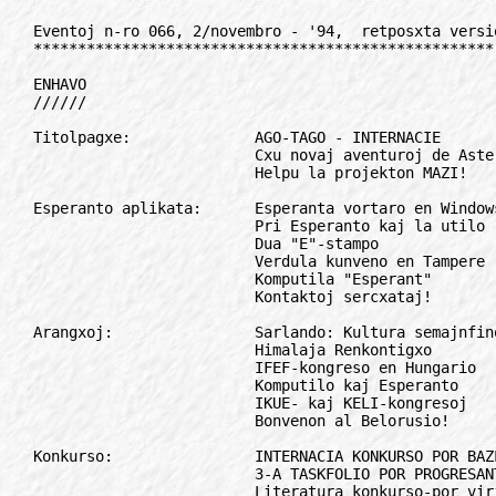
Eventoj n-ro 066, 2/novembro - '94,  retposxta versio
****************************************************

ENHAVO
//////

Titolpagxe:              AGO-TAGO - INTERNACIE
                         Cxu novaj aventuroj de Asteriks?
                         Helpu la projekton MAZI!

Esperanto aplikata:      Esperanta vortaro en Windows
                         Pri Esperanto kaj la utilo
                         Dua "E"-stampo
                         Verdula kunveno en Tampere
                         Komputila "Esperant"
                         Kontaktoj sercxataj!

Arangxoj:                Sarlando: Kultura semajnfino
                         Himalaja Renkontigxo
                         IFEF-kongreso en Hungario
                         Komputilo kaj Esperanto
                         IKUE- kaj KELI-kongresoj
                         Bonvenon al Belorusio!

Konkurso:                INTERNACIA KONKURSO POR BAZLERNEJANOJ
                         3-A TASKFOLIO POR PROGRESANTOJ
                         Literatura konkurso-por virinoj

Movado:                  Popolnombrado en Esperantujo (5)
                         Malfermita pordo en Vieno:mil vizitantoj
                         Cxu du laborbrigadoj en Italio?
                         Unuigxintaj Asocioj
                         Novajxoj el Venezuelo
                         Karcero pro esperantajxoj
                         Sxparu 82 guldenojn cxe MAZI!

Alvoko:                  Helpu al ruandano!

Lingvo:                  Kio estas mia nomo?

ILEI:                    Instrui instruistojn
                         Juna movado, junaj instruistoj...

Esperanto en radio:      Novaj frekvencoj cxe Pola radio!
                         Radiostacioj atentu!
                         Radio Box - en Gyula

Korespondi deziras:
Anoncetoj:

*************************************************************************

TITOLPAGxE
//////////

AGO-TAGO - INTERNACIE
=====================

En la antauxaj numeroj aperis raportoj pri la ago-tagaj eventoj en Tuluzo
kaj Zagrebo. Fine - dank' al I. Ertl - alvenis informoj ankaux pri aliaj
landoj.

Francio: agado en pluraj urboj
------------------------------

En Francio en pluraj lokoj estis organizitaj ekspozicioj, budoj, stagxoj.
Jen konciza resumo:

- Cxe televido, mallonge antauxe, aperis cxe Canal Plus bonega elsendo
   pri Esperanto.
- En Boulogne-sur-Mer: prezento de Esperanto per videokasedo en la
  kastelo.
- En Toulose: informado pri Esperanto sur la cxefa placo (Vd. Eventoj
  64).
- En v. Ranguevauoc: ekspozicio pri E-o, kun diversaj aktivajxoj dum tuta
posttagmezo - jen oni montris filmojn, diapozitivojn pri vojagxo cxirkaux
la mondo dank' al Esperanto, jen oni rakontis fabelojn al infanoj (kun
facilaj historioj), jen oni faris provlecionon de E-o. Granda sukceso -
entute 131 homoj venis, - kaj du jxurnalistoj.

* * *

Luksemburgio: Intervjuo en RTL
------------------------------
Unuan fojon Luksemburga Esperanto-Asocio partoprenis la Esperanto-Tagon.
Cxar la celo estis paroligi pri ni en la informperiodajxoj, ni decidis
organizi gazetaran konferencon en nia klubejo. Tiucele invito estis
sendita al cxiuj gazetoj, radioj, televidoj de la lando (cx. 40). Cxefa
rezulto estis, ke venis 3 raportistoj (plus invito por intervjuo cxe
radioelsendo en alia tago). En la plej disvastigata gazeto "Luxemburger
Work" aperis tute favora artikolo pri Esperanto precize la 8-an de
oktobro.

En la cxefa radiostacio RTL kelkminuta intervjuo estis emanigata la 10-an
de oktobro en la tagmezaj novajxoj.

La rezultoj estis pozitivaj - jam venis petoj por lerni Esperanton.

laux C. Nourmont 

* * *

Finnlando: informvideo
----------------------

Esperanto-Societo en Turku arangxis Ago-Tagon la 9-an de oktobro,
samtempe kun gxia monatkunveno. La loko estis malnova urbodomo en la
kultura centro de la urbo. Al loka gazetaro kaj radiostacioj la societo
sendis informon fakse.

La kunveno komencigxis per unua publika prezento de nova finnlingva
informvideo, farita de la societa laborgrupo. La video rakontis
multflanke pri Esperanto kaj bazigxas parte sur materialoj de R.
Dobrzynski.

Krome, la publiko vidis videon kaj diapozitivojn pri Infana E-Semajno en
Kemio, pri Nordia Forumo en Turku, pri la 79-a UK en Seulo.
Entute 23 personoj cxeestis la kunvenon, el ili 4 komencantoj. Almenaux
du lokaj radiostacioj menciis la arangxon kaj unu el ili intervjuis la
societan prezidanton.

laux Tiina Oittinen, prez.

* * *

Argentino: ekspozicio
---------------------

En la sidejo de la loka grupo "Esperanta Klubo de Venado Tuerto" omagxe
al la Rajto de la Internacia Komunikado, okazis inauxguro de ekspozicio
de revuoj, bultenoj kaj jxurnalaj publikajxoj naciaj kaj internaciaj en
Esperanto;

Prezentado de video-kurso por hispanparolantoj, verkita kaj regxisorita
de Enrique Kohei.

Krome, estis planita por 22-a de oktobro en festa salono efektivigi
"Festivalon de la kanzono en Esperanto", kun partopreno de 5 gekantistoj,
interpretantaj nur popularajn kanzonojn tradukitajn en Esperanto. La
festivalo estas la 15-a en Argentino.

laux Enrique Kohei, red. de Argentina Esp-o

* * *

Britio: Posxtkartoj el 32 landoj
--------------------------------

Por la ago-tago en la publika biblioteko de Filtron, Bristol estis
preparita interesa propaganda ekspozicio el la posxtkartoj, senditaj al
brita esperantisto Frank Buckley. Enkadre de la ekspozicio estis
prezentita lia nova traduko pri "Negxulino", akompanita per jxusfarita,
digxite registritaj muziko kaj kantoj.

* * *

Hungario: Reago de ministro kaj pluraj parlamentanoj
----------------------------------------------------

En Hungario la cxi-jara ago-tago estis organizita de nova organiza teamo.
La partoprenon en la surstrataj aferoj "bojkotis" kaj dauxrigo de sur la
pagxo 1.

HEA- kaj HEJ-estraro (cxeestis nur la prez. de HEA), gxi estis maldigna
ankaux por aliaj budapesxtanoj, do la publikan agadon partoprenis nur cx.
40 personoj. En la fina kunveno estis akceptita alvoko, direktita al
Ministerio pri eksterlandaj aferoj, kio estis dissendita al multaj
sxtataj instancoj.

Pri la tagaj eventoj raportis pluraj landaj kaj cxefurbaj gazetoj, estis
radiointervjuita d-rino Ilona Koutny, - kaj pro la kampanjo esperantistoj
estis invititaj resp. menciitaj en pluraj postaj TV-elsendoj. La ago-
tagon partoprenis ankaux la TV-teamo de vesperaj novajxoj (unu el la plej
rigardataj programoj), sed pro la mizera nombro de cxeestantoj la 3-
minuta registrajxo fine ne estis elsendita...

Al la dissendita alvoko reagis pluraj parlamentanoj (preskaux cxiu
pozitive), inter ili ankaux la ministro pri edukado...

Rim. Al la evento eble ni revenos en iu posta numero. La red.

*************************************************************************

Cxu novaj aventuroj de Asteriks?
================================

Cxu vi auxdis pri la mondfamaj historiaj herooj: la ruza Asteriks kaj lia
fortega amiko Obeliks?

Plej versxajne jes, cxar Asteriks entuziasmigas cxiujn generaciojn de
legantoj en 42 landoj en tri kvaronoj de la mondo.

Pasis pli ol 20 jaroj post la apero de unua kaj gxis nun la sola titolo
de "Asteriks la gauxlo", sed estas ankoraux multaj aliaj aventuroj de tiu
konata heroo, kiu cxiam batalas kontraux bildstriaj romiaj legionaroj en
plena sercxo kaj sprito kaj humoro.

Nun, la kroatia eldonejo "Izvori" decidis eldoni plurajn titolojn de la
serio, lauxplane ecx 3 volumojn jare sur altkvalita papero, plastifigitaj
kovrilpagxoj, 48 belaj kvarkoloraj pagxoj, granda formato (29x17 cm).

La apero de la unua volumo "Asteriks, la gladiatoro" estas planita jam al
decembro 1994! Pri la distribuado zorgos Kroata E-Unuigxo.

M. B.

*************************************************************************

Helpu la projekton MAZI!
========================

Okaze de la lastaj aktualaj informoj pri la stato de projekto MAZI,
opiniante la projekton tre grava afero (propaganda ebleco), mi faras
alvokon al tiuj gesamideanoj, kiuj ne volas dormi, nek esti singarda aux
avara, sed estas pretaj agi kun spontanea aktiveco kiam gxi necesas. Kaj
nun necesas!

Gesamideanoj!

Ni senprokraste ekagu, ke la projekto MAZI efektivigxu!
Informigxu, se vi ne estas gxustmezure informita. Vidu la numerojn de
Eventoj 48, 60-65 kaj Esperanto, oktobro/94.

Preparu pri la temo nacilingvan informilon (informajxon).

Sercxu kaj vizitu la lokon, kie oni vendas, distribuas aux pruntedonas
videokasedojn (libro- kaj videovendejoj, komercistoj, bibliotekoj ktp.)!
Donu informojn, lauxeble ankaux skribe, pri la projekto MAZI kaj proponu
persone la antauxmendojn.

Same en via cxirkauxajxo donu informojn pri la ebleco de antauxmendo.
Via inform- kaj varb-agado estos multe pli efika, se vi prunteprenos la
kopion de la unua parto de la filmo kaj prezentos gxin.
Elpensu ankoraux pli efikajn manierojn kaj agu!

Por la MAZI-projekto ni faru ne ago-tagon, sed ago-semajnojn! La sukceso
dependas ankaux de Vi!

Jozsef Dudas, Hungario

*************************************************************************

ESPERANTO APLIKATA
//////////////////

Esperanta vortaro en Windows
============================

Multaj demandas min lastatempe, kiam elektronika E-vortaro fine aperos.
Do, gxi alvenis kaj gxi dauxre evoluas.

Vortaro 3.0 estis kreita kiel speciala servo en la ankoraux nefinita
esperanta tekstoprilabora programo, Vortilo. La programon mi lancxis
antauxe, cxar gxi finpretigxis antaux la cxefa programo mem.

Vortaro funkcias surbaze de Windows 3.1, kun aldona disko por modifi
Windows 3.0 al la nivelo de 3.1. Post simpla instalado, granda verda
stelo bonvenigas la uzanton kaj gvidas sxlin al la simplaj kaj bone
organizitaj servoj Superrigardo kaj Lernolibro.

La kerno de la vortaro konsistas el vortareskaj pagxoj (unu vorto po unu
pagxo), kiuj inkluzivas pli da informoj ol kutime: aldone al la difinoj
sinonimoj, antonimoj, derivitaj kaj kunmetitaj formoj a