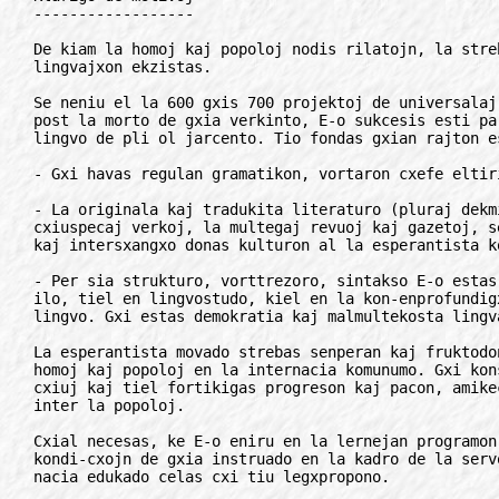
------------------

De kiam la homoj kaj popoloj nodis rilatojn, la streb
lingvajxon ekzistas.

Se neniu el la 600 gxis 700 projektoj de universalaj
post la morto de gxia verkinto, E-o sukcesis esti pa
lingvo de pli ol jarcento. Tio fondas gxian rajton es
- Gxi havas regulan gramatikon, vortaron cxefe eltiri
- La originala kaj tradukita literaturo (pluraj dekmi
cxiuspecaj verkoj, la multegaj revuoj kaj gazetoj, s
kaj intersxangxo donas kulturon al la esperantista ko
- Per sia strukturo, vorttrezoro, sintakso E-o estas
ilo, tiel en lingvostudo, kiel en la kon-enprofundigx
lingvo. Gxi estas demokratia kaj malmultekosta lingva
La esperantista movado strebas senperan kaj fruktodo
homoj kaj popoloj en la internacia komunumo. Gxi kon
cxiuj kaj tiel fortikigas progreson kaj pacon, amike
inter la popoloj.

Cxial necesas, ke E-o eniru en la lernejan programon
kondi-cxojn de gxia instruado en la kadro de la serv
nacia edukado celas cxi tiu legxpropono.
