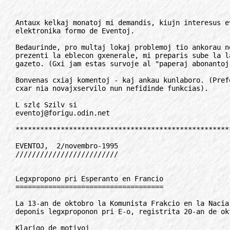
Antaux kelkaj monatoj mi demandis, kiujn interesus ev
elektronika formo de Eventoj.

Bedaurinde, pro multaj lokaj problemoj tio ankorau n
prezenti la eblecon gxenerale, mi preparis sube la l
gazeto. (Gxi jam estas survoje al "paperaj abonantoj"
Bonvenas cxiaj komentoj - kaj ankau kunlaboro. (Pref
cxar nia novajxservilo nun nefidinde funkcias).

L szl¢ Szilv si

eventoj@forigu.odin.net

****************************************************
EVENTOJ,  2/novembro-1995

/////////////////////////

Legxpropono pri Esperanto en Francio

====================================

La 13-an de oktobro la Komunista Frakcio en la Nacia
deponis legxproponon pri E-o, registrita 20-an de ok
Klarigo de motivoj
