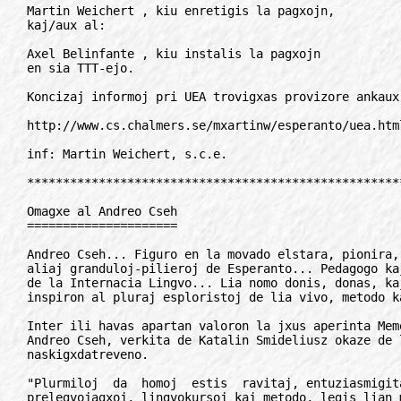
Martin Weichert 
, kiu enretigis la pagxojn,

kaj/aux al:

Axel Belinfante 
, kiu instalis la pagxojn
en sia TTT-ejo.

Koncizaj informoj pri UEA trovigxas provizore ankaux cxe:

http://www.cs.chalmers.se/mxartinw/esperanto/uea.html

inf: Martin Weichert, s.c.e.

***************************************************************************

Omagxe al Andreo Cseh
=====================

Andreo Cseh... Figuro en la movado elstara, pionira, komparebla nur kun la
aliaj granduloj-pilieroj de Esperanto... Pedagogo kaj fervora propagandisto
de la Internacia Lingvo... Lia nomo donis, donas, kaj certe ankoraux donos
inspiron al pluraj esploristoj de lia vivo, metodo kaj agado.

Inter ili havas apartan valoron la jxus aperinta Memorlibro omagxe al
Andreo Cseh, verkita de Katalin Smideliusz okaze de lia 100- jara
naskigxdatreveno.

"Plurmiloj  da  homoj  estis  ravitaj, entuziasmigitaj pere de liaj
prelegvojagxoj, lingvokursoj kaj metodo, legis lian monatan gazeton La
Praktiko; 600 disiploj dise en la mondo ekinstruis Esperanton liametode." -
skribas la auxtorino en la antauxparolo. Kaj demandas: "Kiu li estis? Kio
estis lia sekreto? Kion li signifis al la tiamaj samideanoj kaj kion al la
nunaj, fine de la XX-a jarcento? Jen miaj demandoj, tiuj de nuna Cseh-
instruistino, lia admiranto kaj fervora sekvanto..."

Kaj  gxuste al cxi-demandoj respondas la tuta libro, en kiu estas
prezentitaj pluraj rememoroj de diverslandaj samideanoj, gxi portas gxojon
de proksima konateco kun eminentulo. Ne nur dokumentoj kaj atestoj, sed
ankaux versoj, desegnajxoj, dedicxitaj al Andreo Cseh estas troveblaj en la
libro. Multaj fotoj, zorgeme konservitaj kaj metitaj en la libron, ricxigas
gxin.

La  libro aperis nur en 500 ekzempleroj, el kiuj 50 estas aparte
numerigitaj...

La bonkvalita, elegant-aspekta libro estas acxetebla (22 NLG) cxe IEI, UEA
kaj mendeblas ankaux cxe la auxtorino (Katalin Smideliusz, BDTF, pk 170,
H-9701 Szombathely, Hungario).

Abdurahman Junusov

***************************************************************************

Novspeca informmaterialo pri Esperanto
======================================

Edward Symoens rimarkis, ke la plimulto de la homoj, kiujn li renkontas,
nenion scias pri E-o aux konas pri gxi nur antajugxojn kaj misinformojn.

Samtempe li konstatis, ke plej ofte mankas tauxgaj, variaj, pluraspektaj
informiloj. La ekzistanta informmaterialo en naciaj lingvoj ofte limigxas
al kelkaj linioj pri la strukturo de la lingvo. Ekzistas ja nacilingvaj
libroj pri E-o, sed ili estas tro multekostaj por donaci kaj neuzeblaj por
rapida rebato, se oni auxdas aux legas antajugxo(j)n.

Ekzistas  ankaux brosxuroj, kiuj traktas unu faceton de la lingvaj
problemoj. Sed denove la tekstoj ofte tro longas kaj neniam oni sisteme
rebatis antajugxojn, kiuj regule ripetigxas. Tial Symoens lancxis la ideon
pri eldono de serio da unu-du pagxaj informfolioj, kiuj traktas diversajn
aspektojn de la E-realajxo kiel: E-o kaj sciencoj, literaturo, komerco,
edukado, esperantologio, interlingvistiko ktp. kaj rebatas la plej ofte
auxdatajn erarojn per konkretaj kontroleblaj faktoj kaj donitajxoj.

Tiaj informfolioj baldaux ekaperos cxe Flandra E-Ligo (FEL) en E-o kaj en
la nederlanda. Sed la fina celo estas disponigi tiajn foliojn en cxiuj
lingvoj de la Eropa Unio. FEL presos ilin sur A/4-formata papero en alloga
prezento kun dukolora kapo. Cxiuj, kiuj okupigxas pri informa laboro, havu
stoketon de la tuta temaro cxemane por donaci aux sendi lauxbezone al
jxurnalistoj, instancoj aux individuoj, kiuj petas difinitajn informojn aux
esprimas neverajxojn.

La temoj, kiuj jam pretigxis en E-o, estas:

- Skizo de lingvopolitiko por la Euxropa Unio;
- E-o, la relativeco de unu jarcento da ekzisto;
- E-o, realigo de multjarcenta ideo;
- E-o, plenvalora kaj multaspekta lingvo;
- E-o enradikigxas en supranacia komunumo;
- E-o, esprimilo de kulturo;
- La propedeuxtika valoro de E-o;
- Pri natureco kaj artefariteco de lingvoj;
- E-o kiel familia lingvo;
- E-o en perkomputila tradukado;
- Cxu E-o, cxu Interlingua?
- Cxu E-o estas dangxero por la aliaj lingvoj?

Por realigi la planon, FEL bezonas skipon da tradukemuloj, kiuj volas
traduki la 12 ekzistantajn kaj novajn tekstojn en sian nacian lingvon aux
por mem eldoni tekston pri interesa temo. Tiu, kiu povas kaj pretas
kunlabori, skribu al FEL.

FEL ankaux atendas reagojn de federacioj aux landaj asocioj, kiuj volas
fari kvantan mendon de tiuj informiloj. Dissendo de unuopaj ekzempleroj al
individuoj estus tro multekosta kaj temporaba.

Oni povas ek de nun mendi foliojn en E-o kaj en la nederlanda. La folioj
kostas po 3 BEF, kun minimumo de 100 BEF.

La adreso de FEL:

Frankrijklei 140,B-2000 Antwerpen, Belgio.
Tel.: +31-3234-3400
Fakso: +31-233-5433
Rete: fel@forigu.eunet.be

***************************************************************************

Uzo kaj misuzo de la Delegita Reto
=================================

Lastatempe delegitoj de UEA ricevis multajn leterojn, kiuj petas monhelpon,
ekz. por pagi la kostojn de komplika operacio. Aliflanke, kelkaj delegitoj
plendis pri ricevo de komercaj ofertoj, ecx anglalingvaj.

Ni konsilas ne sendi monon al petantoj, sed unue informigxi cxe la CO de
UEA, kiu povas enketi pri la efektiva bezono kaj pri la plej tauxga maniero
kontentigi gxin.

Rilate komercajn ofertojn, ni memorigu, ke delegitoj neniel havas devon
respondi al tiaj sendajxoj, precipe ne al ne-esperantlingvaj.

Centra Oficejo de UEA

***************************************************************************

La 3 bazaj principoj
====================

1. Cxiu esperantisto abonu al iu internacia E-gazeto!

2. Jam dum la kurso la instruisto devas abonigi la lernantojn al iu E-
   gazeto!

3. Ni faras kaj subtenas NUR tiun instruadon de Esperanto, kie oni profunde
   instruas ne nur la lingvon, sed ankaux la "movadon".
  
***************************************************************************

- R E A G O J -
///////////////

Ne ploru - agu!
===============

Kun intereso mi legis vian artikolon pri la sxrumpado de la esperantistaro
(Eventoj, 1/junio). Sed ekzistas ankaux kuragxiga tendenco: inter 1975-84
la UK-jn vizitis entute 20.827 personoj, IJK-jn 3498. Inter 1985-94 la UK-
jn cxeestis 26029 esperantistoj (kresko: + 25 %!), IJK-jn 3714 gejunuloj
(kresko: + 6 %)!

Walter Klag, Auxstrio

/ / / / /

Kara Walter Klag,

la statistikajxoj estas interesaj kaj tiklaj aferoj. Ni vidu, kiajn
rezultojn ni havus sen la specifaj jubileaj kongresoj en 1987.

Inter 1975-84 averagxa nombro en UK: 2982, en IJK: 349 personoj.

Inter 1985-94 (sen 1987) averagxa nombro: (26029 - 5946) : 9 = 2231
personoj (malkresko 25 %), en IJK: (3714 - 1034) : 9 = 297 gejunuloj
(malkresko 14 %)...

Por havi realan bildon pri la tendencoj, en la statistikado oni forprenas
la plej ekstremajn valorojn kaj de supre kaj de sube. Bedauxrinde mi dauxre
ne vidas la kreskon en tiu periodo, sed reage al apero de tiu nia artikolo,
la revuo "Esperanto" publikigis, ke fine de julio UEA havas je 443 membroj
pli, ol havis en junio de 1994... Ni esperu!

Laszlo Szilvasi, red.

***************************************************************************

- H I S T O R I O -
///////////////////

Solidareco helpis
=================

Laux mia opinio ne tro multe da esperantistoj interesigxas pri monumentoj
de niaj esp. pioniroj kaj pri ilia historio. Tamen tio, kion mi volas
rakonti al vi, eble interesos vin.

En la jaro 1914 estis konstruita 5-metra monumento al L. L. Zamenhof en
bela kaj simpatia kuracloko Franzensbad (Frantisxkovi Lazne). Estis okaze
de tio granda solenajxo, al nunaj esperantistoj restis nur foto kun kelkaj
linioj pri aspekto de monumento. Pri gxia starigo havis plej grandan
meriton bavara fervojisto Jakob Hehtl, kiu logxis en Franzensbad. Antaux
komenco de la dua mondmilito la naziistoj likvidis gxin, cxar cxio, kio
estis juda, devis malaperi.

De tiu tempo neniam venis ebleco rekonstrui la monumenton, cxar en
Cxehoslovakio dum longa tempo E-o estis subpremita. Nur cx. 1989 j. venis
ideo de Cxeha E-Asocio renovigi la monumenton. Venis petoj al cxiuj membroj
por kolekti monon. Kvankam estis kolektita suficxe granda sumo - laux
tiamaj cirkonstancoj, tamen estis tro grandaj elspezoj por arkitekto ktp.,
kaj la monumento longan tempon ekzistis nur sur papero.

La  prezidanto de AEH (Asocio de E-istoj Handikapuloj) antauxvideme
konstatis, ke per tia metodo la monumento ne renovigxus kaj komitato de AEH
kaj membraro la ideon aprobis, uzis la jaran subvencion de urba ofico, kiun
la asocio ricevis por bona propagando de ilia urbo Slany pere de bele
ilustrita brosxuro. Ne estis la granda problemo prepari kaj organizi
almenaux memortabulon. Dum la unua internacia renkontigxo en la 1991 en
Frantisxkovy Lazne estis la memortabulo dekovrita kaj solene inauxgurita.

Bedauxrinde la membroj de AEH ne tro longe gxojis, ke auxtoro de internacia
lingvo havas en Fr. Lazne denove sian monumenteton post tiom da jaroj.

Subite venis la informo, ke la memortabulo estas rompita, la 10.06.1994.
Komencigxis longa oficado, kvankam la loka polico trovis la junan vandalon,
kiu ebria rompis la tabulon. Pli ol unu jaro pasis, sed ecx tribunalo ne
povas akiri monon de tiu knabo, ecx ne etan punmonon, kiun li promesis
doni. En 1991 kostis la memortabulo cx. 6 mil kronojn, hodiaux cxe sencxesa
prezaltigxo gxi kostis pli ol 13 mil kr., tamen la nova memortabulo estis
jam reinauxgurita. (Vd. Eventoj, 1/auxgusto-95)

Nun leganto de cxi-artikolo demandas: Kaj kie nun AEH prenis la monon? Ni
povas sincere respondi:

Pri la vandala ago disfluis la informo per niaj gazetoj ecx eksterlanden,
kaj AEH ricevis multajn leterojn, kie estis esprimitaj bedauxroj. Kaj ofte
ni trovis en leterkovertoj enmetitajn bankbiletojn, ankaux venis subvencio
de Cxeha E-Asocio, sed cxefe de Raymond Bore el Francio kaj de Londona E-
klubo, ke la asocio ecx ne suficxis danki al cxiuj. Laux mia opinio nur dum
similaj situacioj estas videbla, ke esperantistoj estas unu granda familio,
kiu kapablas, se necesas, helpi unu la alian.

Jarmila Ryznarova

************