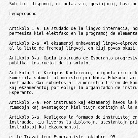
Sub tiuj disponoj, ni petas vin, gesinjoroj, havi bo
Legxpropono

-----------

Artikolo 1-a. La studado de la lingvo internacia, no
permesita kiel elektfako en la programoj de elementa
Artikolo 2-a. Al ekzamenoj enhavantaj lingvo-elprovo
al la listo de fremdaj lingvoj, en kiuj povas okazi t
Artikolo 3-a. Opcia instruado de Esperanto progresive
publikaj instruejoj de la sxtato.

Artikolo 4-a. Kreigxas Konferenco, ariganta cxiujn k
komisiita submeti al ministro pri Nacia Edukado jarr
instruado. Gxi submetos al la ministro liston de kom
kaj ekzamenantoj por ebligi la organizadon de instru
Esperanto.

Artikolo 5-a. Por instruado kaj ekzamenoj havos la k
rimedojn kaj avantagxojn kiel tiujn donitajn al la al
Artikolo 6-a. Realigxos la formado de instruistoj enk
instruado, kiu liveros la diplomojn, atestantajn pri
instruistoj kaj ekzamenantoj.

el Le Travailleur Esperantiste, oktobro '95
