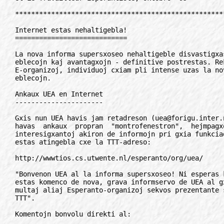
****************************************************
Internet estas nehaltigebla!

============================

La nova informa supersxoseo nehaltigeble disvastigxa
eblecojn kaj avantagxojn - definitive postrestas. Re
E-organizoj, individuoj cxiam pli intense uzas la nov
eblecojn.

Ankaux UEA en Internet

----------------------

Gxis nun UEA havis jam retadreson (uea@forigu.inter.
havas  ankaux  propran  "montrofenestron",  hejmpagxo
interesigxantoj akiron de informojn pri gxia funkcia
estas atingebla cxe la TTT-adreso:

http://wwwtios.cs.utwente.nl/esperanto/org/uea/

"Bonvenon UEA al la informa supersxoseo! Ni esperas 
estas komenco de nova, grava informservo de UEA al g
multaj aliaj Esperanto-organizoj sekvos prezentante 
TTT".

Komentojn bonvolu direkti al:
