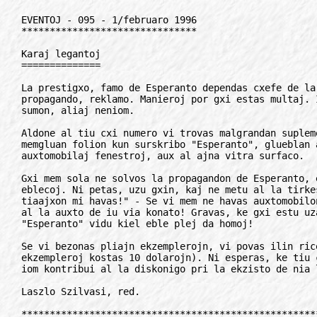
EVENTOJ - 095 - 1/februaro 1996
*******************************

Karaj legantoj
==============

La prestigxo, famo de Esperanto dependas cxefe de la kvanto de nia
propagando, reklamo. Manieroj por gxi estas multaj. Iuj kostas grandan
sumon, aliaj neniom.

Aldone al tiu cxi numero vi trovas malgrandan suplementon, donaceton,
memgluan folion kun surskribo "Esperanto", glueblan al interna surfaco de
auxtomobilaj fenestroj, aux al ajna vitra surfaco.

Gxi mem sola ne solvos la propagandon de Esperanto, estas nur unu el la
eblecoj. Ni petas, uzu gxin, kaj ne metu al la tirkesto kriante: "Ankaux
tiaajxon mi havas!" - Se vi mem ne havas auxtomobilon, donacu, gluu gxin
al la auxto de iu via konato! Gravas, ke gxi estu uzata, la vorton
"Esperanto" vidu kiel eble plej da homoj!

Se vi bezonas pliajn ekzemplerojn, vi povas ilin ricevi de ni. (8
ekzempleroj kostas 10 dolarojn). Ni esperas, ke tiu cxi nia servo povas
iom kontribui al la diskonigo pri la ekzisto de nia lingvo.

Laszlo Szilvasi, red.

**************************************************************************

Oni tro facile cedas...
=======================

En la n-ro 083 de Eventoj, 1/auxgusto '95, mi legis artikolon "Fiaskoj kaj
renaskigxo en Bulgario", verkita de la prezidanto de BEA prof. d-ro K.
Popov.

En tiu artikolo oni sciigas pri kelkaj Esperanto-aferoj, kiuj fiaskis. Mi
komentarios  nur pri "la mondfama Esperanto-kursejo en Pisanica ne
funkcias". Tiu Esperanto-kursejo estis tiel fama, ke en nia lando Hispanio
plurajn fojojn mi auxdis pri gxi. Do, mi decidis gxin viziti dum
antauxvidita vojagxo al Bulgario. Estus preferinde, ke mi ne estus irinta
tien. Mi estis konsternita, rigardante la staton, en kiu trovigxis la
forlasitaj auxtobusoj, kiuj iam alportis al Pisanica ent uziasmajn homojn,
amantojn de Esperanto. Ili rustas kaj putras ekstere sen iu ajn sxirmilo.

De antaux longe finigxis la Esperanto-kursoj, kaj nun gxi funkcias kiel
malbonkvalita hotelo, de kiam la urbestro de Smoljan alproprigis la
Esperanto-kursejon. Nek ekstere, nek interne iu ajn zorgas kaj cxio iom
post iom difektigxas. En mon taro kaj en tre bela loko la statuo de
Zamenhof, kiu trovigxas en la korto de la E-kursejo, kaj la verda
kvinpinta E-stelo sur la tegmento de la konstruajxo estas la mutaj
atestantoj de plej bona pasinta tempo por Esperanto.

Mi estis informita ankaux pri simila afero apud Sofio. En montaro Vitosxa
ekzistas monto-domo "Esperanto", kiu estis forprenita de BEA far la
urbestro.

Multaj bulgaraj esperantistoj plendas pri tiuj maljustaj decidoj, sed,
laux  mia opinio, ili tro facile submetigxas al decidoj de urbaj
respondeculoj. Nun, oficiale, totalismo malaperis, kaj cxiuj homoj rajtas
suficxe libere sin esprimi.

La sxtato ne estas cxiopova, kaj oni devas gxin alfronti, kiam gxi agas
trude! Se esperantistoj estas forpelataj, oni devas fari internacian
kampanjon,  por  ke  la oficialaj bulgaraj instancoj alfrontu sian
respondecon.

Cxu oni ne povas ankaux kontakti UEA, kiam tiom gravaj aferoj okazas, por
ke gxi okupigxu kaj trovu konvenan solvon? Protestoj cxe bulgaraj
ambasadejoj en la mondo fare de esperantistoj certe havos ehon en la
bulgara registaro, kaj devos atentigi pri la problemo. Oni povus fari
ankaux kampanjon por rikolti monon en internacia nivelo, informante detale
pri la nuna situacio, kaj la gravaj konsekvencoj por la Esperanto-movado
pro malapero de E-kursejo en Pisanica.

Dum mia restado en Bulgario mi partoprenis kiel gasto BEA-kongreson en
Koprivsxtica. Cxiuj debatoj dum la kunvenoj estis bulgarlingvaj. Kelkaj
eksterlandanoj, malmultaj, kiuj cxeestis, kiel mi, komprenis nenion. Ni
cxiuj scias, ke Esperanto -Kongreso estas escepta okazo por praktiki la
internacian lingvon, ecx se estas nacia kongreso. Mi partoprenis en multaj
naciaj kaj internaciaj kongresoj, kaj neniam antauxe mi ekspertis ion
similan. Precipe, ke en Bulgario tradicie estas m ultaj kaj tre kleraj
esperantistoj.

Marteno (Martin Bustin Benito, Hispanio)

**************************************************************************

LKK por UK-1999
===============

Post la vocxdonado, en kiu la plejmulto de membroj de E-Ligo Berlina
decidis inviti UK-on de Esperanto por unu el la jaroj depost 1999 al
Berlin,  la  estraroj  de la E-Ligo de Berlino, Germana E-Asocio,
Brandenburgia E- Unuigxo kaj de la E-Jun ularo Branderburgio-Berlino en
oktobro preparis la fondon de Provizora LKK.

En la unua parto de arangxo estis proponitaj fare de la estraroj membroj
por la LKK. Oni akceptis la informon, ke UEA, kiu jam oficiale informigxis
pri la decido de la berlinaj geesperantistoj, favorus por Berlina UK la
jaron 1999.

En la dua parto de la arangxo, kiun gvidis la de cxiuj volonte akceptita
prezidanto de la Provizora LKK prof. d-ro Bengt-Arne Wickstrom, estis
priparolitaj la taskoj de la LKK-membroj kaj la unuaj pasxoj de la
Provizora LKK.

Fritz Wollenberg el Berlina Informilo, decembro '95

**************************************************************************

Kiel pagi al IJK?
=================

Eksterlandaj partoprenantoj de la 52-a Internacia Junulara Kongreso de
GEJ/TEJO en Guntersberge de la 29.07. gxis 05.08. prefere pagu siajn
kotizojn al jena konto: "Germana Esperanto-Junularo, Postbank Dortmund,
Kto 1352 42-467, bankokodo 4 40 100 46" aux al UEA-konto geju-h de GEJ.
Bonvolu cxiam indiki vian nomon kaj la pagcelon.

Marko Lins, GEJ a2616351@forigu.smail1.rrz.Uni-Koeln.DE

**************************************************************************

FAKA APLIKADO
/////////////

Internacia konferenco pri Scienco kaj Tekniko
=============================================

Sankciite de Sxtata Scienca kaj Teknika Komisiono de Cxinio, la Kvina
Internacia  Akademia  Konferenco  pri Scienco kaj Tekniko (IAKSTE),
auxspiciata de Cxina Akademio de Sciencoj, okazos en Pekino inter la 2-a
kaj 7-a de septembro 1996.

Temo: La 21-a jarcento - nova periodo de scienca kaj teknika evoluo.

Funkcios jenaj grupoj:

* prosperigo de sxtato per scienco kaj tekniko;
* informadiko;
* materiala scienco;
* spaca scienco;
* cxina tradicia kulturo kaj sciencteknika modernigo;
* Yijing kaj natura scienco;
* medicino kaj nemedikamenta kuracado;
* internacia homa scienco; pri scienco pri homa korpo;
* kunlaboro inter Esperanto kaj ekonomio-komercado.

Krome okazos ekskursoj, internacia akupunktura kurso k.a. Laboraj lingvoj:
Esperanto, angla kaj cxina. Kotizo: 350 USD. Eblas rabatoj por altnivelaj
disertajxoj aux elstara kontribuo.

Logxado: 30, 50 100 USD laux kategorio. Informoj, aligxoj (gxis la fino de
aprilo!) cxe:

Sciencista-Teknikista Esperanto-Asocio cxe Cxina Akademio de Sciencoj,
52 Sanlihe, Beijing CN-100864, Cxinio. Fakso: +86-10-859-1095

**************************************************************************

Asocio NBN
==========

La Asocio por Enkonduko de Nova Biologia Nomenklaturo, NBN sukcesis
realigi antaux la fino de la 1995 tri celojn, kiujn gxi estis taskinta al
si:

* La membronombro de la Asocio por la Enkonduko de NBN kreskis al super
 350 membroj (en pli ol 50 landoj).

* Pli ol 2.000 NBN-nomoj nun estas oficialigitaj per Decidoj (entute 145)
 de la estraro de la Asocio.

* Pretigxis speciala "repertorio" de la 1400 NBN-nomoj de la Decidoj 1
 gxis 100,  en  kiu  tiuj nomoj estas indikataj laux la speciala
 klasifadmetodo de NBN; kun cxiu NBN-nomo ankaux estas citata la responda
 nomo de la scienca nomenklaturo.

En 1996 la Asocio festos sian 25-jaran ekziston kaj sian 10-jaran
oficialecon.

"Nova Biologia Nomenklaturo" estas speciale ellaborita nomsistemo, kiu
uzas Esperanton por formi nomojn de bestoj kaj plantoj. En pluraj medioj
de sciencistoj kreskas la intereso por tiu nova metodo. La Asocio uzas
kvar lingvo jn, sed Esperanto estas la cxefa. Adreso de la Asocio:

Hertendreef 12, B-2920 Kalmthout, Belgio

inf.: WDS

**************************************************************************

CQ, CQ de F9ED
==============

ILERA, Internacia Ligo de E-Radioamatoroj kunigas la radioamatorojn,
uzantajn la neuxtralan Internacian Lingvon. (La lasta aligxinto havas la
membronumeron 531). Sed ekzistas ne nur individuoj, sed ankaux kluboj, ecx
apartaj societoj...

En 1926 estis kreita la tiam fama IRA, Internacia Radio-Asocio, iniciatita
de pioniroj de la nova scienco "radio", i.a. de d-ro Pierre Corret (F8AE),
prof. Rene Mesny, Eugen Aigsberg ktp.

La saman jaron oni fondis la radioklubon de francaj esperantistoj.
Bedauxrinde kelkajn jarojn poste ambaux asocioj malaperis, - pro la milito
la revo prokastigxis.

Dum la 60-aj jaroj laux iniciato de auxstria radio-amatoro Rudolf Bartosch
OE3RU pluraj radio-amatoroj tra la mondo reprenis la ideon... kaj en 1970,
dum la viena UK kun la helpo de la auxstria prezidento Franz Jonas estis
fondita ILERA.

La franca sekcio dum 18 jaroj funkciis kiel "neformala" asocio. En 1988
laux la konsilo de Andre Cuny F8MD (eminentulo cxe la ministerio de PTT)
la grupo oficiale registrigxis sub la nomo GEPRAF. Ni elektis nian
oficialan sidejon cxe la kas telo de Gresillon, kaj en 1988 ni akiris la
kluban voksignon FF6ESP, kiu poste igxis F5KSP. GEPRAF aligxis al la landa
radio-asocio REF en 1989. Nun la nacia asocio transformigxis kiel
federacia unuigxo de diversaj radio-amatoraj asocioj (t iuj de fervojo,
pri kosmo, radiogoniometrio, blinduloj ktp). La 28-an de majo 1995 nia
prezidanto J. Noel F6ILR dum la jarkongreso de REF-UNION subskribis la
aligxan dokumenton.

Tiel, ni nun estas kunlaboranta asocio de la grava "rekonite publik-utila
asocio" kaj la franca sekcio de IARU (Internacia Radioamatora Unuigxo).

Henri Chaisnot, F9ED sekretario de GEPRAF 3 rue E. Manet, FR-49070 St
Lambert la Potherie, Angers, Francio

**************************************************************************

Esperantaj auxtoj en Kauxkazo
=============================

Du "Esperantaj" auxtoj trafikas en urbo Socxi (Rusio), distribuante
glaciajxon kaj aliajn varojn tra la plej longa urbo sur la kontinento
Euxrazio: 145 km laux la kauxkaza bordo de Nigra maro. Sur la auxtoj