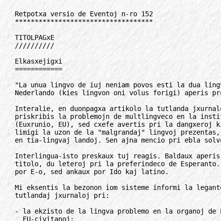
Retpotxa versio de Eventoj n-ro 152
***********************************

TITOLPAGxE
//////////

Elkasxejigxi
============

"La unua lingvo de iuj neniam povos esti la dua lingvo de cxiuj!" - En
Nederlando (kies lingvon oni volus forigi) aperis pro tio pluraj artikoloj.

Interalie, en duonpagxa artikolo la tutlanda jxurnalo De Volkskrant
priskribis la problemojn de multlingveco en la institucioj de Euxropa Unio
(Euxrunio, EU), sed cxefe avertis pri la dangxeroj kiujn proponoj por
limigi la uzon de la "malgrandaj" lingvoj prezentas, i.a., al entreprenoj
en tia-lingvaj landoj. Sen ajna mencio pri ebla solvo.

Interlingua-isto preskaux tuj reagis. Baldaux aperis, kune, sub granda
titolo, du leteroj pri la preferindeco de Esperanto. Tio vekis alian reagon
por E-o, sed ankaux por Ido kaj latino.

Mi eksentis la bezonon iom sisteme informi la legantojn de iuj gravaj
tutlandaj jxurnaloj pri:

- la ekzisto de la lingva problemo en la organoj de EU kaj inter la
  EU-civitanoj;

- la dangxeroj de ne-egala traktado de la lingvoj en EU;

- la netauxgeco de EU-proponoj pri deviga instruado de du fremdaj lingvoj;

- la tute malgxusta, troiga gxenerala imago pri la kono de fremdaj lingvoj
  en Nederlando;

- kaj tio ke Esperanto kiel neuxtrala internacia lingvo povus prezenti
  solvon - kiun EU almenaux esploru.

Pli ampleksajn miajn artikolojn la redakcioj komence rifuzis. Do mi decidis
provi per "leteroj al la redakcio". El tio rezultis presigxo de sep miaj
leteroj (cx. 200 vortaj) en tri tutlandaj jxurnaloj, De Volkskrant, Het
Parool, Algemeen Dagblad. Sed post tia preparo de la grundo, aperis ankaux
cx. 600-vorta teksto de William Auld (en mia traduko). Ses miaj provoj ne
akceptigxis; presigxis naux el miaj leteroj kaj pluraj de aliaj
esperantistoj. Cxio dum tri monatoj.

Por mi tio signifas, ke redakcioj ne estas malemaj publikigi
argumentoricxajn reagojn al specifaj artikoloj aux novajxoj, kiel
prilingvaj proponoj en EU, malfermo de ankoraux-pli-perfektiga kurso por la
angla, tutmonda televida elsendo de fusxparolanta gravulo, aviadila
preskaux-akcidento pro miskompreno ktp.

Venis tempo, almenaux en Euxropa Unio, por ke E-parolantoj eliru el siaj
kongresaj aux literaturaj kasxejoj, kie ili komplete sekrete utiligas la
lingvon nur por sia propra plezuro.

Se ni vidas, ke ekzistas lingva problemo, kaj se ni por ni mem konstatis ke
E-o povas prezenti solvon por egalnivela, nediskriminacia kontakto inter
homoj, - ni ne tenu tiun eltrovajxon sekreta!

Wouter F. Pilger, Nederlando
el Arko, marto 1998

***************************************************************************

FAKA APLIKADO
/////////////

Trajno-nomo: 1622
=================

Ekde la 24-a de majo, la trajno sub la numero 1622, trafikanta inter la
rumana cxefurbo Bukaresxto kaj la urbo Sibiu (Nagyszeben) estas nomita
"Esperanto" - menciata ankaux en la oficiala fervoja horaro.

Ne temas pri internacia, sed pri grava enlanda trajno. Mi pensas, ke la
ideo de la Rumanaj Fervojoj (CFR) estas agrablajxo, kiun Esperantio devas
saluti.

Cristian Mocanu
cristi@forigu.intelcredo.ro

***************************************************************************

Vojagxaj cxicxeronoj
====================

"Bona cxicxerono akceptas kiel modelon profesian, la romian oratoron
Cicero-n, kies parolkapablo estis admirinda - li neniam enmetas akvon en la
vinon". - Tiel konsilis profesoro Tyburcjusz Tyblewski dum sia prelego pri
turismo en la Internacia Kurso ("studumo") pri Turismo cxe la bakalauxriga
universitata sesio de AIS San Marino dum la internacia kurso por
E-vojagxgvidantoj. Gxi okazis lige al la 23-aj Esperanto-Tagoj de
Bydgoszcz - organizitaj de la internacia asocio "Monda Turismo".

Studentoj, kiuj post gimnazia studado deziras farigxi vojagxgvidantoj povas
en Bydgoszcz sekvi 3-jaran kursaron tiucele pere de la lingvo Esperanto.
Ewa Bondar instruas Esperanton 9 horojn semajne. Paralele estas instruataj
ankaux aliaj lingvoj - kaj kompreneble la turisma fako mem.

En majo naux studentoj ekzamenigxis post 3-jara studado, kaj ricevis finajn
diplomojn preskaux 50 gestudentoj de la unua jaro. Cxiuj devis antauxe
verki skriban disertacion kaj pasi skriban kaj parolan finekzamenojn.

La Bydgoszcz-aj kursoj por vojagxgvidantoj bone ekzempligas la praktikan
utiligon de Esperanto en la cxiutaga komerca kaj kultura mondo. Post
kelkmonata studado la studentoj parolas flue kaj sentas sin tute hejme pri
Esperanto.

Monda Turismo
turismo@forigu.bydg.pdi.net

***************************************************************************

"Civitanoj de la mondo"
=======================

La asembleo de Internacia Registrolibro de Mondcivitanoj (66 boulevard
Vincent Auriol, FR-75013 Paris, Francio) en aprilo elektis prezidanto
francan esperantiston Daniel Durand (rete: dan.cdm@forigu.wanadoo.fr)

IRMC estis kreita la 1-an de januaro 1949 por kunordigi la registradon de
la personoj, kiuj sin deklaras "civitanoj de la mondo". En 1965 IRMC
malfermis Internacian Esperantistan Registro-Centron en Vieno. (Informoj
cxe: http://perso.wanadoo.fr/dan.cdm/kio.htm)

IRMC preskaux konstante estis prezidata de personoj favoraj al Esperanto,
sed nun unuafoje la prezidanto mem parolas Esperanton.

Daniel Durand cetere fondis kaj gvidas Mondan Fonduson de Solidareco
Kontraux la Malsato, kies oficiala lingvo estas Esperanto. Por tiu
organizajxo li redaktas kaj eldonas la bultenon "Monda Solidareco".

En 1994 kune kun s-ro Samain, li fondis ITRE, "Internacia Traduk-Reto pere
de Esperanto". En gxi nun estas registrita 70 tradukuloj por 29 lingvoj.

el Ret-info

***************************************************************************

Sciencteknikaj studentoj
========================

Inter 21-24 de aprilo en For-Orienta Sxtata Teknika Universitato (FOSxTU)
okazis regiona sciencteknika konferenco kun la titolo "Junularo kaj
sciencteknika progreso" en kies kadro funkciis la sekcio "Internacia lingvo
Esperanto en Eduko, Scienco kaj Kulturo". La konferencon partoprenis pli ol
mil personoj. Estis prezentitaj cxirkaux mil raportoj, el kiuj dek estis
faritaj en du lingvoj: Esperanta kaj rusa. Pri la sekcikunsido kaj
Esperanto la regiona sxtata radio faris du elsendojn.

La partoprenintoj decidis arangxi la sekvan sekcikunsidon venontjare, kadre
de la Tria Internacia Studenta Kongreso de la Azi-Pacifikaj Landoj, okaze
de la 100-jarigxo de FOSxTU. Studentoj kaj instruistoj estas bonvenaj.

E-Klubo, FOSxTU, A. Titajev, docento,
ul. Pusxkinskaja 10, RU-690600 Vladivostok, Rusio.
Rete: espero@forigu.pub.marine.su

***************************************************************************

KONTAKTOJ SERCxATAJ
///////////////////

Kiom kostas ovo?
================

Esperantistoj el Bosnio startigis entreprenon por bredado de domeskigitaj
japanaj koturnoj cele al produktado de ovoj kaj viando. Ili volas sondi la
euxropan merkaton (kaj ecx pluan) por ekzameni eblecojn eksporti la varojn
kaj pligrandigi la produktokvanton.

Ili bezonas informojn pri vialandaj firmaoj, kiuj negocas/komercas per
similaj kaj eventuale samaj varoj por starigo de komercaj rilatoj? Cxu vi
povus sendi adresojn al:

Branko Miljko
ul. Porodica Ribar 65, BA-71000 Sarajevo, Bosnio-Hercegovino.

***************************************************************************

INTERRETO
/////////

Vivdauxraj adresoj
==================

Por plifaciligi la atingeblon de instancoj de GEJ (Germana E-Junularo) ni
nun havas vivdauxrajn adresojn. (De kie la mesagxoj estas plusenditaj al la
aktuala respondeculo)

Gxis nun funkcias:

- GEJ gazeto: gg@forigu.esperanto.de (redaktoro Marc Stessgen)

- GEJ prezidanto: gej@forigu.esperanto.de (Marko Naoki Lins)

- Berlina Oficejo: bero@forigu.esperanto.de (estro Steffen Pietsch)

- Cxiu estrarano per la skemo: Antauxnomo.Nomo@forigu.esperanto.de

Por demandoj aux mendoj de pliaj adresoj, vi povas turni vin rekte al:

Steffen Pietsch
Berlina Oficejo de GEJ

***************************************************************************

ARANGxOJ
////////

Kompleta monata kalendaro
=========================

La kompleta jara listo de E-arangxoj dauxre aktualigata de ni, troveblas en
interreto http://www.hungary.net/esperanto/. Korektoj, aldonoj estas
bonvenaj! Por ricevi txt-formatan version sendu simplan mesagxon (enhavo ne
gravas) al la auxtomato: kalendaro@forigu.esperanto.org

19-24.07. 34-a Brazila Kongreso de Esperanto en Salvador-Bahia. "Esperanto
  kaj Interreto: Globigado de la komunikado". Inf: Bahia Esperanto-Asocio,
  Caixa Postal 945, BR-40001-970 Salvador BA, Brazilio.
  Rete: kongreso@forigu.svn.com.br

19-25.07. Internacia Junulara Semajno (IJS), Kecskemet Inf: Hungara
  E-Junularo, Pk. 87, HU-1675 Budapest, Hungario. Fakso: +36-1-2828885
  Rete: hej@forigu.vma.bme.hu

19-25.07. Somera E-Kursejo, Jekaterinburg. Inf: E-Centro, ab.ja. 67.
  RU-6200077 Jekaterinburg, Rusio. Tel: +7-3432-220481.
  Rete: hrgo@forigu.sbank.e-burg.su

19.07-01.08. Somera E-Tendaro, Lancxov. Inf: s-ro Pavel Sittauer, CZ-67401
  Trebicx, Cxehio. Tel: +420-618-21909.

20-25.07. Praktikado de la lingvo (dua nivelo), Bouresse. Inf: Kvinpetalo,
  Rue du Lavoire, FR-86410 Bouresse, Francio. Tel: +33-5-49428074.

20-31.07. Internacia Metodika Seminario por E-instruantoj, Bauge. Inf:
  Kultura Esperanto-Domo Gresillon, FR-49150 Bauge, Francio. Tel:
  +33-2-41891034.

21-25.07. 5-a Mara Internacia Renkontigxo (MIRO), Savudrija. Inf: Kroatia
  Esperanto-Junulara Asocio, Amrusxeva 5/I, HR-10000 Zagreb, Kroatio.
  Tel/fakso: +385-1-4810152. Rete: esperanto@forigu.zg.tel.hr

21-26.07. Problemoj de interkultura komunikado, La Chaux-de-Fonds. Inf:
  Kultura Centro Esperantista, PB. 311, CH-2301 La Chaux-de-Fonds, Svisio.
  Tel/fakso: +41-32-9267407.

22.07-07.08. Internaciaj semajnoj de la Martinus-Centro. Klint. Inf:
  Martinus-Instituto, Mariendalsvej 94-95, DK-2000 Frederiksburg, Danio.
  Tel: +45-38-346180. Rete: martinus@forigu.centrum.dk

24-27.07. 17-a Komuna Seminario, Beijing. Inf: Cxina Junulara E-Asocio,
  P.O.Kesto 825. CN-100037 Beijing,