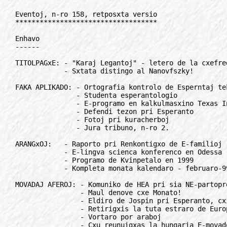
Eventoj, n-ro 158, retposxta versio
***********************************

Enhavo
------

TITOLPAGxE: - "Karaj Legantoj" - letero de la cxefredaktoro
            - Sxtata distingo al Nanovfszky!

FAKA APLIKADO: - Ortografia kontrolo de Esperntaj tekstoj en Win-word!
               - Studenta esperantologio
               - E-programo en kalkulmasxino Texas Instruments
               - Defendi tezon pri Esperanto
               - Fotoj pri kuracherboj
               - Jura tribuno, n-ro 2.

ARANGxOJ:   - Raporto pri Renkontigxo de E-familioj
            - E-lingva scienca konferenco en Odessa
            - Programo de Kvinpetalo en 1999
            - Kompleta monata kalendaro - februaro-99

MOVADAJ AFEROJ: - Komuniko de HEA pri sia NE-partopreno en la E-Civito
                - Maul denove cxe Monato!
                - Eldiro de Jospin pri Esperanto, cxina kaj franca
                - Retirigxis la tuta estraro de Europa E-Unio...
                - Vortaro por araboj
                - Cxu reunuigxas la hungaria E-movado?
                - Pri kio oni traktis en la estrarkunsido de TEJO?
                  -> ankau Kontakto ne partoprenis en la E-Civito <-
                - Kontribuu al E-lingva enciklopedio
                - Regularo de la "Tutmonda Reto de Korespondaj Perantoj"
                - Kial ni ne renkontigxas "hazarde" en feriejoj?

INSTRUADO:  - Novaj sekcioj en ILEI
            - Kreditoj en La Laguna

Interesajxoj, anoncetoj, libroj, "mallonge", E-tendumejo, ktp, ktp.


***************************************************************************
***************************************************************************


TITOLPAGxE
//////////

Agrablajn jarfinajn festojn, kaj felicxan novan jaron deziras al cxiuj
legantoj - la redaktoroj de Eventoj

***************************************************************************

Karaj legantoj!
===============

Labori por Esperanto estas tre interesa afero. Ankaux por ni. Tamen sxajne
nun ni faris eraron...

Komence ni nur redaktis kaj eldonis Eventoj-n, poste konstruis kaj
funkciigis la Budapesxtan Esperanto-Domon, ekde 1996 funkciigas la
"interredaktoran" ekde '98 la retposxtan novajxservon "ret-info". (Tiuj
estas nur la longdauxraj projektoj, mi ne mencias la porokazajn
aktivajxojn, kiel E-litertipoj por komputiloj, ago-tagoj, enlanda movado
ktp).

Tamen la strukturo de nia oficejo ne sekvis la dauxran sxargxadon, kaj la
cxi-auxtuna pluslaboro montris la limojn de la gxisnuna strukturo. La
elfalo de unu homo (malsano aux pluslaboro aux ekstera laboro por akiri
financojn por la E-Domo ktp) povas haltigi la tutan sistemon. Evidentigxis,
ke longdauxran (!) seriozan laboron oni povas bazigi nur sur konstantaj
homoj, profesiaj laborantoj.

Do, por eviti estontajn similajn okazojn, en la lastaj du monatoj ni
komencis reorganizi nian internan strukturon (ne longe ja la familioj
cxirkaux ni povas elteni konstantan 10-12 horan tagan laboron...). Ni ne
nur preparis la teknikan sistemon de la oficejo por pli granda teamo, sed
fakte jam nun en la E-Domo laboras 2 novaj homoj, ekde februaro la
operativan redaktadon de Eventoj transprenos Laszlo Radacsy, kaj krome ni
akiris la rajton dungi ankaux 2 civilservantojn.

Por iom rekompenci vin pro la perditaj numeroj de Eventoj (la retposxta
novajxservo "ret-info" [vd. Eventoj-153] funkciis seninterrompe) ni
decidis, ke:

- cxiuj abonantoj auxtomate ricevas ankaux la januarajn numerojn ecx se ili
  ne pagas por la sekvajaraj numeroj;

- malgraux la plano (apenaux eltenebla kresko de paper- kaj posxtaj prezoj)
  ni ne altigas la abonkotizojn por '99.

- se vi renovigas vian abonon al la papera versio de Eventoj, gxis fino de
februaro vi rajtas senpage ricevi de ni komputilajn dosierojn, ebligantaj
la ortografian kontrolon de Esperantaj tekstoj en Win-Word!!!

Mi esperas, ke per nia laboro ni povos utili al vi ankaux en la sekva jaro.
Dezirante agrablajn jarfinajn festojn, dauxre starante je via servo

Laszlo Szilvasi

P.S. Kromajn detalojn vidu sur pagxo 6.

***************************************************************************

Sxtata distingo al Nanovfszky
=============================

Okaze de la hungaria nacia festo, la 23-an de oktobro prezidento de
Hungario distingis Gyorgy Nanovfszky, antauxan moskvan ambasadoron de
Hungario, prezidanton de Hungara Esperanto-Asocio per Oficira Kruco de
Hungara Respubliko. Samtage li ricevis ankaux alian distingon:
memorplaketon Imre Nagy pro lia scienca, esplora agado.

* * *

Gyorgy Nanovfszky estas esperantisto ekde sia 16-jara agxo, ekde 1958.
Aktiva partoprenanto de la iama budapesxta klubo Konkordo, poste dum la
moskvaj universitataj jaroj de la klubo "Fajrero", de multaj E-renkontigxoj
kaj pluraj kongresoj (IJK-j en Vraca kaj Pecs, UK-j en Sofio, Amsterdam,
Hago, Budapest kaj Montpellier). Partoprenis la redaktadon de la revuo
Planlingvistiko, reprezentis UEA-n cxe Unuigxintaj Nacioj, kaj dum la
moskva restado multflanke helpis la rusian E-agadon.

Diplomita pri filologio kaj internacia ekonomiko, diplomato, profesoro de
Akademio Internacia en San-Marino, auxtoro de pluraj libroj, esploristo pri
historio.

En majo 1998 li estis elektita kiel prezidanto de Hungaria E-Asocio. Post
lia hejmenveno al Budapesxto en auxtuno '98 dum 3 monatoj sukcesis sidigi
al la sama tablo la plej fortajn hungariajn E-asociojn, rezulte de kio
komencigxis la preparlaboroj por Hungaria Esperanto-Federacio...

***************************************************************************

FAKA APLIKADO
/////////////

Studenta esperantologio
=======================

Inter 26-29 de oktobro 1999 en Vladivostoka Teknika Universitato okazos la
3-a Internacia Studenta Kongreso de azi-pacifikaj landoj.

Enkadre de la kongreso funkcios sekcio: Interlingvistiko kaj Esperantologio
kun la laborlingvoj: rusa, angla, Esperanto.

Limdato por publikigi la raporton: 31-a de januaro '99, por aligxo al
partopreno sen publikigo: la 1-a de auxgusto '99. Bonvolu peti detalan
informon cxe

Aleksandr Titajev
VTU, ul. Pusxkinskaja 10, RU-690600, Vladivostok, Rusio.
Rete: espero@forigu.pub.marine.su

***************************************************************************

Alternativa tezo
================

La 26-an de septembro en la Centra Universitato de Venezuelo kaj en Caracas
du studentinoj pri jxurnalismo kronis siajn universitatajn studojn
defendinte tezon pri Esperanto. La studentinoj, Melissa Valor kaj Letibell
Mullings, verkis sian komunan tezon sub la titolo "Esperanto: alternativo
en la proceso de kultura globalizigxo". La jxurio unuanime taksis la tezon
kiel elstaran kaj indan esti publikigata.

Unuafoje en la universitato kaj en Venezuelo okazas tia grava evento, kiu
povas esti konsiderata kiel la plej valora frukto de antauxaj kursoj.

Venezuela E-Asocio,
Andres Turrisi
andesp@forigu.internet.ve

***************************************************************************

Ortografia kontrolo en Win-Word
===============================

La programo Win-Word estas la plej disvastigxinta komputila tekstoredakta
programo. Bedauxrinde gxi "ne parolas" en Esperanto kiel la programo
Cxapelilo (vidu Eventoj 77, 78, 133), tamen gxi igxis kvazaux normo por
intersxangxi dokumentojn.

Per Win-Word estas ebleco tajpi Esperantajn tekstojn, sed ne estis solvita
la ortografia kontrolado de tekstoj, ja la programo ne antauxvidas la uzon
de la Internacia Lingvo. Ni ellaboris vortar-dosierojn, kiujn oni devas nur
aldoni al la programo, kaj tiel vi povas kontroli la gxustan skribadon
ankaux de Esperantaj tekstoj!

Nia solvo ne bazigxas sur la metodo de aliaj lingvoj, do ne kontrolas la
gramatikan strukturon, korektecon, sed tre bone tauxgas por trovi
mistajpajxojn en la teksto. La vortar-dosieroj enhavas pli ol 25 mil
esprimojn (vortojn kaj vortoformojn)!

Kroma avantagxo: dum la kontrolado de la teksto vi vidos Esperantajn
literojn ankaux en la kontrola fenestro, kiu lauxsperte multe-multe
simpligas la laboron, cxefe cxe pli longaj tekstoj!

Prezo
-----
La moldisko kun la ortografiaj help-dosieroj staras je la dispono de cxiu
esperantisto. Gxi kostas 20 guldenojn, pagebla al nia UEA-konto ELLS-S, aux
rekte al nia adreso: Eventoj, pk. 87, HU-1675 Budapest, Hungario
(internacia posxtmandato aux simple en koverto). Uzu gxin!

Cxe la mendo bv. nepre indiki, kiun kodsistemon vi uzas (Eventoj-93 aux
latin-3)

Laszlo Szilvasi

P.S. La dosieroj uzeblas cxe la programo Win-Word (ajna versio) en PC-
komputiloj, sed ne en Macintosh!

- La dosieroj kompreneble ne enhavas cxiujn E-vortojn kaj vortoformojn, nur
  la plej oftajn, sed en la praktiko ili tre kontentige funkcias.

- Por uzi la ortografian kontrolon vi devas jam havi Esperantan tiparon en
  via komputilo laux kodigo Eventoj-93 aux latin-3. Al abonantoj de Eventoj
  aux "ret-info" ni sendas kvar bazajn Esp-litertipojn kontraux simbola prezo
  de 10 guldenoj.

- Se vi re-abonas la paperan version de Eventojn por 1999, gxis fino de
  februaro vi povas senpage (!) ricevi la ortografi-kontrolan diskon!
  (Tiu cxi validas nur pagantaj abonantoj, kaj ne validas por tiuj, kiuj
  pro diversaj motivoj ricevas la gazeton senpage)

***************************************************************************

Kalendaro en kalkulilo
======================

Kiu tago estis la 1-a de januaro 1900, aux estos la 31-a de decembro 2099?

Respondon vi povas trovi ekzemple per la Esperantlingva programo
Kalendar.83p' por kalkulmasxino TI-83 aux simila de TEXAS NSTRUMENTS,
farita de Dominique Cornice (esperant61@forigu.aol.com)

La programo estas havebla en la interreto cxe la adreso
http://members.aol.com/esperant61/kalendar.83p

***************************************************************************

Fotoj pri kuracherboj
=====================

Por niaj eldonajxoj ni dauxre sercxas desegnajxojn kaj fotojn pri
kuracherboj kaj naturkuracado. Proponu vian oferton kun prezindiko al MZ-
Verlag, Puettjerberg 17, D-27383 Hetzwege, Germanio. (Fakso:
+49-4263-94088, retadreso: info@forigu.mz-verlag.