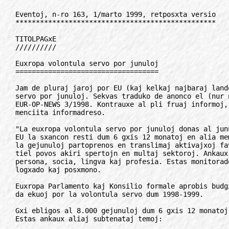
Eventoj, n-ro 163, 1/marto 1999, retposxta versio
*************************************************

TITOLPAGxE
//////////

Euxropa volontula servo por junuloj
===================================

Jam de pluraj jaroj por EU (kaj kelkaj najbaraj landoj) ekzistas volontula
servo por junuloj. Sekvas traduko de anonco el (nur nun aperinta) revuo
EUR-OP-NEWS 3/1998. Kontrauxe al pli fruaj informoj, en la nuna estas
menciita informadreso.

"La euxropa volontula servo por junuloj donas al junuloj 18-25-jaraj de la
EU la sxancon resti dum 6 gxis 12 monatoj en alia membro-sxtato de EU. Tie
la gejunuloj partoprenos en translimaj aktivajxoj favore al la komunumo kaj
tiel povos akiri spertojn en multaj sektoroj. Ankaux povas utili je terenoj
persona, socia, lingva kaj profesia. Estas monitorado; oni zorgas pri
logxado kaj posxmono.

Euxropa Parlamento kaj Konsilio formale aprobis budgxeton de 47,5 milionoj
da ekuoj por la volontula servo dum 1998-1999.

Gxi ebligos al 8.000 gejunuloj dum 6 gxis 12 monatoj volontuli en EU-lando.
Estas ankaux aliaj subtenataj temoj:

- projektoj trisemajnaj gxis trimonataj por multnacia komuna projekto, ekz.
  renovigo de historia monumento;

- projektoj kun minimume 4 landoj pri specialaj temoj, ekz. medioprotektado
  aux lukto kontraux rasismo;

- disvolvigxo de volontulaj projektoj ekster EU.

Informoj kaj formularoj: EC, DG XXII/C2, Wetstr. 200, BE-1049 Bruselo,
Belgio, fakso +32-2-29-941-58, rete: vol@forigu.dg22.cec.be

Laux la novajxagentejo "Agence Europe", 24.07.98 informis

Roland Rotsaert

Rim: Estas antauxvidata la dauxrigo ankaux por la periodo 2000-2004.
     Kial ne ankaux esperantistoj profitu el tiuj ebloj? Agu!

***************************************************************************

FAKA APLIKADO
/////////////

Vivanta vortaro
===============

Interesa iniciato venis el Brazilio. Bahia Esperanto-Asocio intencas estigi
"vivantan vortaron de Esperanto" en la interreto.

La celo estas kolekti cxiujn nove aperintajn E-vortojn, kiuj kompletigas
iun mankon. (Do ne temas pri neologismoj, kiuj intencas anstatauxi aliajn
enradikigxintajn vortojn.) Por sukcesigi tion la iniciatintoj nepre bezonos
la kunlaboron de cxiuj, kiuj legas unu aux plurajn el la gravaj E-revuoj,
libroj.

Kiam vi vidas vorton, difinantan novan aferon, bonvolu sendi gxin al la
sube skribita retadreso. Nepre plencitu gxian fonton (nomo de la auxtoro,
eldonejo, eldonajxo kaj la numero kaj pagxo de la lasta). Pri cxiu nova
termino nepre informu, al kiu fako gxi apartenas, pri kio temas, kies
gxenro, speco aux specio gxi estas, kaj se eble gxian tradukon en aliajn
lingvojn (prefere en la portugala, angla, franca, hispana, itala kaj
germana), cxar ankaux la vortaro lauxeble apudigos interparenteze kelkajn
nacilingvajn tradukojn.

Komence la vortaro aperos nur interrete, sed post kelka tempo - depende de
la reagoj - gxi povas esti presita por neinterretanoj. Kontaktu:

Josenilton Passos do Nascimento
Rua Rio Almada 12, Terreo Monte Serrat, 40425-230 Salvador-BA, Brazilio
rete: kongreso@forigu.svn.com.br

laux Magdeburga Folio, n-ro 29

***************************************************************************

Traduko pere de Esperanto
=========================

Multaj esperantistoj jam pensis, ke Esperanto povas helpi la laboron de la
tradukistoj multobligante la lingvajn kapablojn de cxiu preskaux sen plia
peno.

C. Bodson, P. Samain kaj D. Durand realigis en 1994 la t. n. Internacian
tradukReton pere de Esperanto (ITRE).

Hodiaux ITRE konsistas el 67 tradukantoj (parte profesiaj) por 27 lingvoj.
Cxiu membro tradukas inter Esperanto kaj sia denaska lingvo.

Bedauxrinde la laboron de la Reto malhelpas la fakto, ke multaj lingvoj
(hinda, araba, sveda), multaj fakoj (ja ne cxiu tradukisto konas la
terminologion de cxiu fako) ne estas reprezentitaj. Mankas ankaux
tradukistoj, cxar oni necesas cx. kvin homojn por la sama lingvo, por trovi
cxiam liberan tradukiston.

Se via intereso estas ekscitita, bonvolu turni vin al:

Daniel Durand,
Les Nids FR-49190 Saint Aubin de Luigne, Francio
rete: da.cdm@forigu.wanadoo.fr

laux La Merkato, n-ro 63

***************************************************************************

Duoble verdaj
=============

Asocio de Verduloj Esperantistaj (AVE) havas nun entute 258 membrojn,
parto de ili ankaux membroj de la verda partio en sia patrujo. Ili celas,
ke la internacia korespondado inter la partioj kaj partianoj okazos
almenaux parte en Esperanto.

La 3-an de auxgusto, 1999 en Berlino, okaze de la UK okazos renkontigxo de
(AVE) kun informoj pri AVE kaj politiko de la verdaj partioj, mondskale.

Tuj post la Berlina UK en Jetrichovice (Cxehio) estos AVE-Seminario pri
Verda Politiko 1999 (en la internacia lingvo Esperanto). La partoprenantoj
havos tie lokon por labori (informi, diskuti kaj traduki) kaj esti
informataj pri la diversaj problemoj de la regiono inter Cxehio kaj
Germanio.

Provizitaj temoj: EU-etendigxo kaj la Agenda 2000, Eko-impostoj,
globalizigxo.

* * *

En la jaro 2001 estos Tergloba Konferenco de Verdaj Partioj en Auxstralio.
Espereble AVE estos reprezentata ankaux tie.

Por pliaj informoj pri la asocio kontaktu:

Asocio de Verduloj Esperantistaj (AVE)
Manfred Westermayer
Kandelstr. 62, DE-79194 Gundelfingen
rete: M.Westermayer@forigu.3Landbox.comlink.apc.org

***************************************************************************

Lingvo-Festo
============

Mi estas la iniciinto de la Festivalo de Lingvoj, alinomate LinguaFest aux,
Esperante, LingvoFesto.

La celo de la LingvoFestoj estas montri diversajn lingvojn (miniumume 10)
al gxenerala publiko pere de lecionoj de 40 minutoj. Kutime estas inter 10
kaj 90 lingvoj prezentataj dum Festivalo.

Esperantistoj, se ili volas, povas utiligi LingvoFeston por reklami pri
Esperanto. Laux mia sperto en antauxaj LingvoFestoj, cxiam estis intereso
pri Esperanto danke al la prezentado de Esperanto en mallonga leciono.

Esperantistoj povas senpage uzi la tuton kion mi verkis, skribinte al mi.
Estas jam grupoj kiuj faris tion en Finnlando, Francio, Rusio kaj aliaj
landoj. Jen la adresoj de retpagxoj de la Festivalo: http://linguafest.org/
hejmo.htm kaj http://linguafest.org/voluntuloj99.htm

Eventualajn demandojn adresu al:

Dennis Keefe
http://www.linguafest.org

***************************************************************************

Kia vetero estos morgaux?
========================

Plia entrepreno, cxi-kaze Wunderground ofertas Esperanto-version en la
reto.

Veter-prognozon (laux lando, urbo ktp) oni povas trovi inter dudeko da
lingvoj ankaux Esperante cxe:

http://esperanto.wunderground.com

***************************************************************************

ARANGxOJ
////////

Kompleta monata kalendaro
=========================

La kompleta jara listo de E-arangxoj dauxre aktualigata de ni, troveblas en
interreto http://www.hungary.net/esperanto/. Korektoj, aldonoj estas
bonvenaj! Por ricevi txt-formatan version sendu mesagxon (enhavo ne gravas)
al la auxtomato: kalendaro@forigu.esperanto.org

31.03-06.04. IJF, Internacia Junulara Festivalo/A en Rimini. Inf: Manuel
   Giorgini, S. Polo 606, IT-30125 Venezia, Italio. Tel: +39-041-5203245.
   Rete: mgiorgin@forigu.dsi.unive.it

02-05.04. Fromagxa Semajnfino 2-a, Pierrefonatine-les-Blamonts. Inf: Didier
   Loison, 45 rue Verrerie, FR-21000 Dijon, Francio. Tel: +33-380501128.
   Rete: dloison@forigu.esperanto.org

02-05.04. 83-a Brita Kongreso Newport, Kimrio. Inf: John. L. Hubert,
   Blaencwm, Pencader, Dyfed, SA39 9AL, Britio. Tel: +44-1559-384687. Rete:
   johnhubert@forigu.csi.com.

03-05.04. 54-a Kongreso de SAT-Amikaro, Glay. Inf: Roland Cuenot, 35 rue de
   Villers, FR-25700 Valentigny, Francio. Tel: +33-381346446.

03-07.04. Ornitologia renkonto... Birdoj... bildoj... kantoj, Bouresse.
   Inf: Kvinpetalo, Esperanto-Centro, FR-86410 Bouresse, Francio. Tel/fakso:
   +33-549.428074.

03-10.04. 15-a PSI, Printempa Semajno Internacia, (PSI), St. Andreasberg.
   Inf: Wolfgang Bohr, Johannes-Kirschweng-Str. 11, DE-53474 Bad Neuenahr -
   Ahrweiler, Germanio. Tel: +49-2641-4885, fakso: +49-2641-978666 (oficejo).
   Rete: psi@forigu.esperanto.de

09-11.04. Junulara Esperanto-Renkonto (JER), Sarospatak. Inf: David Alko
   Golden, Damjanich u. 1/c., HU-8200 Veszprem, Hungario. Rete:
   hej@forigu.math.bme.hu

09-11.04. Pri io kaj nenio: Amuza kaj amika kunestado, Poprad. Inf:
   Esperanto - Regiona Societo, Sobotske nam. 36, SK-05801 Poprad, Slovakio.
   Tel/fakso: +421-92-32419.

13-17.04. Didaktiko kaj pedagogio gvidata de Claude Gacond, Bouresse. Inf:
   Kvinpetalo, Esperanto-Centro, FR-86410 Bouresse, Francio. Tel/fakso:
   +33-549.428074

16-18.04. Regiona Renkontigxo, Martin. Inf: Esperanto-MEL, Pf. 152.
   SK-01241 Zilina, Slovakio. Tel: +421-89-52152.

17-18.04. Kongreso de Valencia Esperanto-Federacio kaj Murcio Lorca,
   Murcia. Inf: J. A. Cabezos Martinez, Avda. de la Flota 7. 3. B. ES-30008
   Murcio, Hispanio.

20-22.04. Biznes-Forumo kun ekspozicio, Karlovo. Inf: Esperinform, p/a
   Bojxidar Leonov, P.k. 44 BG-4300 Karlovo, Bulgario.

20-24.04. Didaktiko kaj pedagogio, gvidata de Claude Gacond, Bouresse. Inf:
   Kvinpetalo, Esperanto-Centro, FR-86410 Bouresse, Francio. Tel/fakso:
   +33-549.428074

21-24.04. 13-a Seminario pri Scienco kaj Tekniko, Karlovo. Inf:
   Esperinform, P/a Bojxidar Leonov, P.k. 44, BG-4300 Karlovo, Bulgario.

21-25.04. Volgia Esperanto Renkontigxo, Naberejxnie Cxelni, Ab. ja. 139.,
   RU-423819 Novij Gorod, Rusio. Inf: E-Klubo Gaja Krokodilo, Grigorij Arosjev
   rete: arosjev

22-25.04. Internacia Seminario "La religio kaj la homaro",
   Karlovo. Inf Esperinform, p/a Bojxidar Leonov, P.k. 44, BG-4300 Karlovo,
   Bulgario.

24-25.04. La bona lingvo - renkonto pri la cxefverko de Claude Piron, La-
   Chaux-de-Fonds. Inf: Kultura Centro Esperantista, Posxtfako 311.,
   CH-2301 La-Chaux-de-Fonds, Svisio. Tel/fakso: +41-32-9267407.

24-25.04. Internacia Festivalo de Kanto kaj Kulturo, Karlovo. Inf:
   Esperinform, p/a Bojxidar 