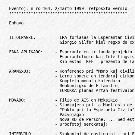
Eventoj, n-ro 164, 2/marto 1999, retposxta versio
*************************************************

Enhavo
------

TITOLPAGxE:        - ERA forlasas la Esperantan Civiton
                     Giorgio Silfer kiel regxo de cxiuj esperantistoj...

FAKA APLIKADO:     - Esperanto en trilanda projekto
                   - Esperantologio kaj Interlingvistiko
                   - Kio estas IKEF - prezento de la faka organizo

ARANGxOJ:          - Konferenco pri "Mono kaj civilizo"
                   - Lernu somere en tendaraj cirkonstancoj
                   - Kompleta monata kalendaro
                   - Renkontigxo de E-familioj
                   - EUROKKA planas Artan festivalon

MOVADO:            - Filio de AIS en Meksikio
                   - Studkajero pri la Manifesto de Prago
                   - "Pakto pri la Esperanta Civito"
                   - Pacvojagxo
                   - Nova KD de Persone: ... Sed estas ne ...
                   - Urbofotoj sercxataj!

INTERVJUO:         - Sxokantoj de obstinuloj - pri FRESxO

OPINIOJ:           - Esperanto sen mitoj - reago al la novaperinta libro de
                     Ziko Markus Sikosek

INSTRUADO, ILEI:   - Andreo Cseh forpasis antaux 20 jaroj
                   - Amasa E-instruado en orienta Hungario

REAGOJ:            - Terminaroj, sed en kiu nivelo?
                   - La kotizo de la Internaciaj Ekzamenoj sxangxigxis

RADIO:             - E-redakcio de Pola Radio: Baldau 40-jara
                   - Adiaux Radio Verda

INTERESE:          - Agatha Christie superis la Biblion
                   - Nia majstro kaj liaj sekvuloj - humurajxo
                   - Kalejdoskopo de tiklaj pensoj

Anoncetoj, korespondado, ktp.

***************************************************************************
***************************************************************************

Eventoj, n-ro 164, 2/marto 1999, retposxta versio
*************************************************

TITOLPAGxE
//////////

ERA forlasas la Evolu-Komisionon kaj la Forumon de Esperanto Civito
===================================================================

Antaux-antauxlasta epizodo
--------------------------
La Vicmembro Silfer - tiu estas kiu, eventuale, devus anstatauxi efektivan
membron - submetas al vocxdono de la EKo-membroj kelkajn komentojn, li
petas al ili vocxdoni, indikas kiel tiuj dokumentoj devas esti vocxdonitaj,
kaj al kiu ili devas sendi la vocxdonojn.

Antauxlasta epizodo
-------------------
La Vicmembro Silfer - tiu estas kiu, eventuale, devus anstatauxi efektivan
membron - submetas vocxdone al la EKo-membroj kelkajn iniciatojn kaj
proponas sin mem kiel kondukanto de tiuj iniciatoj (la novan rendevuon por
la Forumo, gxian tagordon, la "Cxarton", kaj tiel plu), li petas al la
membroj vocxdoni, indikas al ili kiel tiuj dokumentoj devas esti
vocxdonitaj kaj al kiu ili devas sendi la vocxdonojn.

Lasta epizodo
-------------
La Vicmembro Silfer - tiu estas kiu, eventuale, devus anstatauxi efektivan
membron - submetas vocxdone al la efektivaj membroj de EKo sian Cxarton pri
konstitucia monarkio" kaj proponas sin mem kiel "Regxo de Cxiuj
Esperantioj".

* * *

Cxar ni ne volas spekti tiun lastan antauxviditan epilogon, Esperanto
Radikala Asocio (ERA) forlasas la Evolu-Komisionon kaj la Forumon de la
Esperanta Civito.

Daniela Giglioli

* * *

Klarigoj: Dum la "Forumo de Esperanta Civito" organizita en somero de 1998
(loko: KCE, Svisio) la cxeestantaj luno-organizoj de LF-Koop nomumis t.n.
"Evolukomisionon" - EKo (membroj: D. Bulmann, J. Felszeghi, D. Giglioli, M.
Picasso. L. Trifoncxovski).

La Evolukomisiono havas la taskon interalie "prepari la Konstitucian
Cxarton de Esperantio, cele al la strukturigo de demokrata reprezentejo de
la Esperanta Civito".  La tekston de la Pakto por la Esperanta Civito vidu
en la rubriko "MOVADO" - ndlr

***************************************************************************

FAKA APLIKADO
/////////////

Esperanto rolis en trilanda projekto
====================================

"REVE 1998" estas siglo de la projekto "Renkonto inter Vi kaj ni" kiun
iniciatis franca humanitara organizo " Infanoj rifugxintoj de la mondo" kaj
finance subtenis Asekura Kompanio de Le Mans.

Gxi celis dum unu semajno en feriejo Ardeche en regiono Rhona-Alpes
kunvenigi po 7 gejunuloj el Francio, Rumanio kaj Bosnio por komuna feriado
kaj interkonatigxo. Iu rememoris ke komunikado povus esti problemo, kaj la
asekura kompanio mendis cxe cxiuj tri grupoj intensan studadon de Esperanto
dum tri monatoj. La bosnia grupo el urbeto Kladanj (meza Bosnio) konsistis
cxefe el rifugxintoj de martira urbo Srebrenica. Cxar en Kladanj estis
neniu esperantisto, profesoro Mustafa Tandir cxiusemajne dum tri monatoj
vojagxis al Kladanj el Sarajevo por instrui Esperanton. Cxiujn vojagx- kaj
instrukostojn pagis la Asekura Kompanio.

Reve 1998 sukcese realigxis, sed oni ne havas plenan raporton pri funkciado
de Esperanto gxiakadre.

el Kataluna Esperantisto n-ro 305, decembro/1998

***************************************************************************

Esperantologio kaj Interlingvistiko
===================================

En Italio funkcias "Grupo por Esperantologio kaj Interlingvistiko", kiu
klopodas kunligi cxiujn italajn interesigxantojn (esperantistajn kaj
neesperantistajn) pri Esperantologio kaj Interlingvistiko. Gxi arangxas
cxiujarajn forumojn pri esperantologio en la kadro de la naciaj Esperanto-
kongresoj kaj eldonigas la prelegojn tie prezentitajn. Gxi, laux la
eblecoj, informas pri esperantologio kaj interlingvistiko en italaj
sciencaj medioj. Unu el gxiaj nuntempaj projektoj estas la aperigo en la
itala de libro, kiu enhavas interalie la tekston de John Wells
"Lingvistikaj aspektoj de Esperanto" kaj la enkondukon de Klaus Schubert en
la libro "Interlinguistics".

Cxiujn prelego-kajerojn (gxis nun 11) de la Forumoj eldonis CoEdEs (Milano)
en la serio nomata "Materiali di Interlinguistica ed Esperantologia".

Cxiuj libretoj estas mendeblaj cxe CoEdEs: Cooperativa Editoriale
Esperanto, via Villoresi 38, IT-20143 Milano, Italio, rete:
G.Polerani@forigu.agora.stm.it.

Aperis krome en du versioj libreto, redaktita de Daniele Vitali, pri "La
linguistica e l'Esperanto", kiu estis sendita al cxiuj italaj lingvistoj.

Ni dissendas ankaux la disertacion de Federico Gobbo cxe la Universitato de
Torino: "Il dilemma dell'esperanto - tra vocazione ausiliaria e
naturalizzazione", pagxoj 253, prezo: 45000 italaj liroj (25) euxroj.

La venonta Esperantologia Forumo okazos la 24-an de auxgusto 1999-a en Riva
del Garda (Trento, Italujo), kadre de la 68-a Itala Kongreso de Esperanto.

Por informoj turnu vin al:

Fabrizio Pagliaroli
Contrada Barchi 20, IT-04019 Terracina, Italio
rete: sn0142@forigu.speednet.it

---
Nur en la retposxta versio:

Estas haveblaj la jenaj libretoj:
---------------------------------

Renato Corsetti, Mauxro La Torre, (1993) Quale lingua prima?, Materiali di
  Interlinguistica ed Esperantologia 1, Milano: CoEdEs.

Silvia Lacquaniti (1994), Lingue pianificate ed Esperanto, Materiali di
  Interlinguistica ed Esperantologia 2, Milano: CoEdES.

Michela Lipari, Pierluigi Da Costa (redaktintoj, 1996), Instruado de
  Esperanto: Metodoj kaj materialoj, Materiali di Interlinguistica ed
  Esperantologia 3, Milano: CoEdEs.

Renato Corsetti (redaktinto, 1997), Italanto: la itala variajxo de
  Esperanto, Materiali di Interlinguistica ed Esperantologia 7, Milano:
  CoEdEs.

Katalin Smidliusz (1997), Analisi comparativa del lessico italiano ed
  ungherese a fini didattici, Materiali di Interlinguistica ed Esperantologia
  8, Milano: CoEdEs.

Nino Vessella (1997), Kompara analizo de la svahila kaj Esperanto,
  Materiali di Interlinguistica ed Esperantologia 9, Milano: CoEdEs.

Nicolino Rossi, Renato Corsetti (redaktintoj, 1999), Altigu vian lingvan
  nivelon: Literaturo en Esperanto, Materiali diInterlinguistica ed
  Esperantologia 10, Milano: CoEdEs.

Fabrizio Pagliaroli (redaktinto, 1999), Naturismo kaj skemismo en
  Esperanto, Materiali di Interlinguistica ed Esperantologia 11, Milano:
  CoEdEs.

***************************************************************************

Kio estas IKEF kaj kion gxi volas
=================================

La internacia Komerca kaj Ekonomia Fakgrupo (IKEF) lauxstatute celas al la
disvastigo de la internacia lingvo Esperanto en la kampoj komerco, ekonomio
kaj ekonomia scienco. Cxi provas atingi tiun celon per la sekvaj agadoj:

- eldoni gxisdatigitajn fakajn terminarojn;
- ebligi renkontigxojn de membroj, organizi studseminariojn;
- helpi membrojn kiuj uzas Esperanton en siaj komercaj rilatoj, ekzemple
  faciligante reciprokajn intersxangxojn de informoj;
- eldoni fakan revuon aux bultenon kaj/aux subteni eldonadon de tiaj revuoj
  aux bultenoj; verki fakajn artikolojn en la Esperanta gazetaro.

En la piedsignoj de Instituto por Esperanto en komerco kaj Industrio (EKI),
agadinta en la 60-aj kaj 70-aj jaroj naskigxis IKEF en la 1985/a jaro.

S-roj Franz Josef Braun kaj Lawrence Mee konvinkigxinte pri la valoro de la
lingvo en la internaciaj komercaj rilatoj, ekintencis revivigi la uzadon de
Esperanto en tiu cxi kampo. Ili iniciatis sondadon de opinioj inter la
fakdelegitoj de UEA kaj la reagoj estis tiel multnombraj ke - por grupe
respondi - en auxgusto, 1984 eldonigxis la unua Lauxokaza Novajxletero de
IKEF.

La fondkunveno okazis dum la 70-a UK en Augsburg, Germanio la 6-an de
auxgusto 1985 kun 30 partoprenantoj. Ok jarojn post la fondo - kiam la
membronombro trapasis 100, UEA akceptis IKEF kiel aligxintan fakan asocion.

15 jarojn post la fondo IKEF okupigxas pri:

- dauxra regula eldono de interkomunikilo La Merkato kvarfoje jare;
- helpo kaj instigo al negoco inter E-parolantaj komercistoj (IKEF mem ne
  negocas, nur peras);
- reklamanoncoj de entreprenoj kaj fakaj artikoloj pri ekonomiaj temoj
  cxefe en Monato;
- lekciado kaj instruado pri ekonomiaj temoj;
- arangxado de simpozioj kaj seminarioj;
- tradukservo por entreprenoj esperantaj