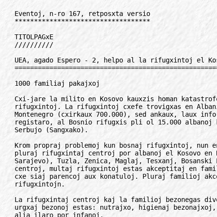
Eventoj, n-ro 167, retposxta versio
***********************************

TITOLPAGxE
//////////

UEA, agado Espero - 2, helpo al la rifugxintoj el Kosovo
========================================================

1000 familiaj pakajxoj

Cxi-jare la milito en Kosovo kauxzis homan katastrofon kun centmiloj da
rifugxintoj. La rifugxintoj cxefe trovigxas en Albanio, Makedonio kaj
Montenegro (cxirkaux 700.000), sed ankaux, laux informoj de bosnia
registaro, al Bosnio rifugxis pli ol 15.000 albanoj kaj 15.000 bosnoj el
Serbujo (Sangxako).

Krom propraj problemoj kun bosnaj rifugxintoj, nun en Bosnio establigxis
pluraj rifugxintaj centroj por albanoj el Kosovo en Rakovica (apud
Sarajevo), Tuzla, Zenica, Maglaj, Tesxanj, Bosanski Petrova. Krom la
centroj, multaj rifugxintoj estas akceptitaj en familioj en bosnaj urboj,
cxe siaj parencoj aux konatuloj. Pluraj familioj akceptis inter 4 kaj 10
rifugxintojn.

La rifugxintaj centroj kaj la familioj bezonegas diversan helpon. La plej
urgxaj bezonoj estas: nutrajxo, higienaj bezonajxoj, vestajxoj, sxuoj kaj
alia ilaro por infanoj.

La projekto antauxvidas helpon al 1000 rifugxintaj familioj per "Familia
pakajxo de nutrajxo kaj higienaj bezonajxoj".

Distribuon de la "Familia pakajxo" oni organizas laux listoj de
rifugxintoj kompilitaj en komunumoj kaj en rifugxintaj centroj.

La enhavo de la pakajxo konsistas el la jenaj varoj: faruno (5 kg), rizo
(3 kg), sukero (5 kg), oleo (5 l), laktopulvoro (1 kg), salo (1 kg),
spicoj (0,5 kg), dentopastoj (2 pecoj), vitaminoj 1 pako), lavpulvoro (3
kg), sapo (1 kg). La kosto de cxi tiuj varoj estas 45 germanaj markoj. La
kosto de pakado, transportado kaj distribuado estas 5 germanaj markoj.

La suma kosto de 1 pakajxo estas 50 germanaj markoj. La projekto planas
acxeton de 1000 pakajxoj. La agado estas organizata kaj prizorgata de
Humanitara Organizo Espero, M. Spahe, 10/II, BA-71000 Sarajevo, Bosnio kaj
Hercegovino, tel. +387-71-441842. Ili cxefe sercxas helpon de
esperantistoj por traduki la informon pri la projekto al sia nacia lingvo
kaj por kontakti naciajn neesperantistajn help-asocioj. Esperantistoj,
kiuj pretas helpi povas kontakti ilin rekte.

Kompreneble ankaux eblas subteni la agadon per la mono necesa por acxeti
unu aux plurajn pakajxojn. En cxi tiu kazo la plej facila vojo estas la
sendado de la mono al UEA nepre kun la indiko "Konto Espero - Agado 2-a".
Tiu mono estos transdonata al HOE.

Renato Corsetti
corsetti@forigu.itelcad.it

**************************************************************************

FAKA APLIKADO
/////////////

Historiistoj!
=============

Mi estas historiisto kaj resercxisto. Mi verkis kelkajn artikolojn pri la
E-movado de Kebekio kaj pri homaranismo. Mi konstatis, ke estas malfacile
sercxi dokumentojn kaj informojn pri nia movado, cxar ni ne havas
centralizitajn arkivojn nek reton de sercxiloj.

Mi estas konvikita, ke multaj esperantistoj-historiistoj alfrontas
tutmonde tiun cxi problemon. Do mi proponas al cxiuj esperantistaj
historiistoj (amatoraj kaj profesiaj) fondi fakan societon aux reton, kion
ni povus nomi "Internacia Reto de E-istaj Historiistoj". Tiu reto utilos
al intersxangxoj de informoj kaj dokumentoj, cxefe pri la historio de nia
movado (landa kaj internacia) kaj pri aliaj fakaj historioj. Krome utilus
tiu reto publikigi niajn verkojn, artikolojn, ktp.

Bonvolu skribi al:
Michel Clement Ph.D.
Rete: clementm@forigu.altavista.net
6348 rue Chambord, Montreal, Quebec, H2G 3B7, Kanadio

Rim: Post la apero de tiu komuniko en la novajxservo "ret-info" la
iniciatinto ricevis pli ol 60 mesagxojn... - ndlr

**************************************************************************

Filio de AIS en Meksikio
========================

La meksikia filio de la Internacia Akademio de la Sciencoj, AIS estis
registrita kiel civila societo en Meksikio la 2-an de februaro en 1999.

La fondinto kaj prezidanto inter marto kaj junio persone vizitis multajn
universitatojn en Meksikio por konigi kaj akceptigi la nacian estraron de
la filio.

La unua kongreso de la AIS-filio okazos inter 21-23 de aprilo en 2000.

D-ro Ruben Feldman-Gonzalez
103163.3356@forigu.compuserve.com

**************************************************************************

Komputila tradukilo: TOLKEN
===========================

Antaux kelkaj jaroj mi provis tradukprogramojn Trans__es kaj Trans__se,
kiuj estis partoj de traduksistemo kie Esperanto rolis kiel pontlingvo.
T.e. la programoj laboris per vortaroj el la tipo cellingvo-Esperanto -
Esperanto-cellingvo.

Cxe la tradukado okazis tre detala analizo de la frazo. Interalie la rekta
objekto estis identigata.

La programo estis ekipita per tre subtilaj vortaroj per kiuj estis eble
auxtomate krei diversajn verbformojn kaj en la pontlingvo kaj en la
cellingvo.

La cellingvoj aux se oni volas nomi ilin tiel, la naciaj lingvoj, varias
suficxe multe kiam temas pri gramatiko. Pro tio ordinaraj lauxvortaj
tradukoj estis ofte suficxe nekorektaj (kelkfoje tre amuzigaj). Tamen oni
povas havi multe da utilo de fleksebla vortarprogramo por tradukado. Tiaj
programoj povas doni proponon pri traduko de unuopa vorto, frazo aux
frasparto.

Unu el tiuj programoj estas TOLKEN (interpretisto), programo farita de
Hagsten & CO en Svedio.

La programo estas provtauxga (t.n. shareware) programo. Tio signifas ke
oni ricevas principe tute funkciantan provekzempleron de la programo, kiun
oni poste povas elprovi kaj taksi. Se oni volas membrigi la programon en
sia programaro oni pagas t.n. licenson - nun 100 SEK - al la kreinto, kiu
tiam sendas informajxojn, kiel oni sxangxas la programon al registrita
versio.

Dum instalado eblas elekti inter la angla kaj la sveda por menuoj kaj
helptekstoj. Pro tio la programo estas suficxe uzebla internacie.

Tiuj, kiuj volas esplori la programon TOLKEN povas elsxuti kopion cxe la
adreso:

http://www.algonet.se/hxagsten

Post la elsxuto estus bona ideo sendi mallongan mesagxon al la kreinto, en
Esperanto, por ke li estu konscia, ke trovigxas esperantistoj, kiuj
bezonas lian programon, kaj ke estas bezono ekipi la programon per
auxtomata traduko de supersignitaj literoj al x-kombinoj por la vortaroj
kaj inverse, kiam vorto el la vortaro estas prezentata ekrane.

Karl-Gustaf Gustafsson

ASPV 1A Skovde, S-54141, Svedio

Nur en la reta versio:

La programo estas jam cxe la instalado ekipita per certa nombro da
vortaroj, pli malpli ampleksaj. La angla vortaro estas la plej ampleksa.
Kompreneble neniu vortaro por Esperanto trovigxis.

Tamen mi ricevis de la kreinto detalan klarigon, kiel mi povas krei
proprajn vortarojn helpe de la programo.

La programo kreas du tipojn de vortaroj. Unu vortaro kun unuopaj vortoj,
kaj unu frazvortaro kie oni metas vortokombinojn, ekzemple: "La sofo", "la
viro", aux specialaj esprimoj el la tipo "gardilo fandigxis" "det gick en
propp". (La svedlinga esprimo diras ke "gxi iris unu sxtopilo" se oni
tradukas la esprimon lauxvorte.)La tradukrezulto multe dependas de tio,
kiel oni organizas siajn vortarojn. Se oni malkovrus, ke vorto en la
lauxvorta vortaro gxenas la tradukadon, estas facile elimini tiun vorton
se oni tradukas parton de la frazo, kie la gxenanta vorto trovigxas. Cxar
la programo unue identigas la frazpartojn kaj poste unuopajn vortojn la
gxenanta vorto estas eliminata. Kompreneble estas tute eble forpreni la
gxenantajn vortojn el la lauxvorta vortaro, sed tio ne estas konsilinda,
cxar en alia teksto gxi eble devas esti tradukita memstare.

El tio estas klare ke oni vere bezonas ampleksajn vortarojn por ke la
tradukrezulto ne estu tro ridinda.

Ankaux la lingva nivelo de la teksto influas la tradukrezulton. Tekstoj
kreitaj de s-ro Simono Pejno, Claude Piron kaj aliaj eminentuloj en
Esperantujo tre versxajne postulas ege grandajn vortarojn pro redoni ilian
elokventecon.

Kiam mi provtradukis svedajn tekstojn al Esperanto mi observis, ke la
kvalito ankaux dependas de la elektitaj vortoj.

Tiu kiu ne emas krei la Esperantan-svedan vortaron por la programo TOLKEN
povas ricevi kopion de mia vortareto, kiu cxi-momente ampleksas proksimume
7000 vortojn kaj proksimume 700 frazpartojn.

La Esperanta-sveda vortaro ankaux povas esti bazo por kreado de vortaroj
Esperanto-cellingvo, se oni anstatauxas la svedan tradukon al traduko en
sia propra nacia lingvo.

Karl-Gustaf Gustafsson
ASPV 1A Skovde, S-54141, Svedio

**************************************************************************

ARANGxOJ
////////

Verda Respubliko!
=================

Inter 04-14. de julio en Tihvin (apud Peterburgo) okazos la plej granda
kaj certe la plej fama rusia E-renkontigxo: OkSEJT (okcidenta SEJT =
somera E-junulara tendaro), al kiu jam aligxis cx. 160 130 personoj!

Tre versxajne la tendaro farigxos la plej amasa en la postsovetia periodo
de Rusio, kaj eble ankaux la plej internacia - ja aligxis francoj, finnoj,
nederlandanoj kaj multaj aliaj.

En la 10-taga Verda Respubliko de Esperanto okazos tradicie interesaj
programeroj, krome somera universitato, lingvaj ludoj, konferencoj de
Rusia E-Unio kaj de la junulara E-organizo SEJM, psikotrejnadoj kaj
kantoj, kantoj, kantoj...

Al SEJT venos bicikla karavano de BEMI (Biciklista Esperantista Movado
Internacia), antaux la tendaro okazos la speciala arangxo "Blankaj
Noktoj".

Tute klare ne malricxos la kultura programo de la tendaro: vi povos
renkonti novajn kaj malnovajn talentojn. Entute la programo antauxvidas
plurajn horcentojn da diversdirektaj kaj diversnivelaj kontribuoj. Denove
atentu kaj estu pretaj - kiel cxiam cxio okazos en Esperanto!

Pliaj detaloj:
a/k 2. Tihvin-6, RU-187500 Rusio
Rete: ananjin@forigu.esperanto.nu

Rim: Por OkSEJT aperis la versxajne gxis nun plej bela kaj profesia
aligxilo en la E-historio. Profesie projektita kaj el merkatika kaj el
grafika vidpunktoj, 4-kolora, eleganta. Sed okazis, ke la stoko, sendita
al IS por varbi eksterlandanojn tamen ne atingis la celon, cxar la knabino
kiu portis la stokon al Germanio, dumvoje estas plene prisxtelita...
Bedauxrinde.

***************************