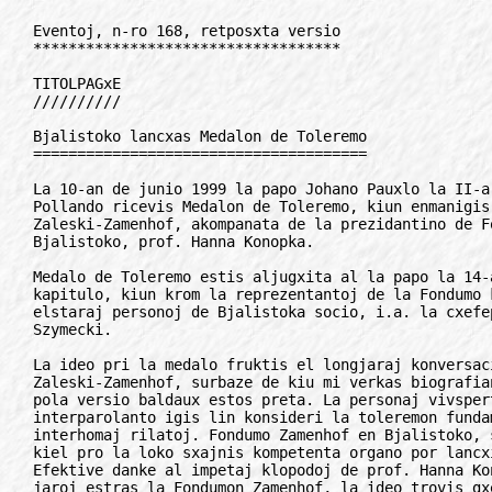
Eventoj, n-ro 168, retposxta versio
***********************************

TITOLPAGxE
//////////

Bjalistoko lancxas Medalon de Toleremo
======================================

La 10-an de junio 1999 la papo Johano Pauxlo la II-a dum sia vizito al
Pollando ricevis Medalon de Toleremo, kiun enmanigis d-ro Ludoviko K.
Zaleski-Zamenhof, akompanata de la prezidantino de Fondumo Zamenhof en
Bjalistoko, prof. Hanna Konopka.

Medalo de Toleremo estis aljugxita al la papo la 14-an de aprilo 1999 far
kapitulo, kiun krom la reprezentantoj de la Fondumo konsistigas ankaux
elstaraj personoj de Bjalistoka socio, i.a. la cxefepiskopo Stanislaw
Szymecki.

La ideo pri la medalo fruktis el longjaraj konversacioj kun d-ro L.K.
Zaleski-Zamenhof, surbaze de kiu mi verkas biografian libron pri li. Gxia
pola versio baldaux estos preta. La personaj vivspertoj de mia
interparolanto igis lin konsideri la toleremon fundamenta valoro de
interhomaj rilatoj. Fondumo Zamenhof en Bjalistoko, same pro la patrono,
kiel pro la loko sxajnis kompetenta organo por lancxi Medalon de Toleremo.
Efektive danke al impetaj klopodoj de prof. Hanna Konopka, kiu ekde du
jaroj estras la Fondumon Zamenhof, la ideo trovis gxeneralan apogon en
Bjalistoko. La lokaj instancoj ne avaris monrimedojn por tiu nobla celo. La
taskon krei gxian artan formon ricevis vivanta en Bjalistoko bulgaro,
Dimitar Grozdev. Averse videblas planto inter du manoj kaj la vorto
"toleremo" en esperanta kaj en la pola lingvoj. Reverse trovigxas portreto
de Zamenhof kaj Branicki-palaco, barokperlo, nomata ofte Versajlo de
Podlahio.

D-ro Zaleski-Zamenhof difinas la toleremon kiel respekton al iu ajn alieco,
i.a. rasa, nacia, kultura, lingva, seksa, religia. Tion cxi ankaux entenas
esperantismo laux la koncepto de Ludoviko Zamenhof.

Kial la unua distingito estas la papo? D-ro Zaleski-Zamenhof deklaris, ke
dum la pontifikato de Johano Pauxlo la IIa la katolika eklezio igxis pli
tolerema ol iam ajn, kion konfirmas liaj ekumenismaj streboj kaj nova
rilato al aliaj religioj, inkluzive lia forta kondamno de rasismo kaj
antisemitismo. Krome Johano Pauxlo la IIa estas unusola en la mondo
sxtatestro, kiu publike uzas Esperanton almenaux dum cxiujaraj Kristnasko-
kaj Pasko-benoj. Li aprobis liturgiajn tekstojn en Esperanto nkluzive kun
la Zamenhofa Pregxo sub la verda standardo.

La ideo pri honorigo de Johano Pauxlo la IIa per la unua Medalo de Toleremo
ne estis publike diskutata, cxar la cxefa problemo estis akiri la konsenton
de la papo akcepti gxin kaj due fiksi daton kaj manieron de la enmanigo.
Finfine venis la informo, ke la papo pretas akcepti la medalon dum la
ekumena diservo en Drohiczyn. Gxi estas grava historia urbeto, situanta en
Podlahio, do la regiono, kies cxefurbo estas Bjalistoko.

Efektive la enmanigo de la Medalo de Toleremo al la papo okazis la 10-an de
junio 1999. La solenajxo estis transmisiita televide por tuta Pollando. Oni
povis vidi tute klare d-ron Zaleski-Zamenhof, alparolanta la papon kune kun
prof. Konopka.

Reveninte al Varsovio d-ro Zaleski-Zamenhof raportis: "Mi diris al Johano
Pauxlo la IIa, ke mi estis kortusxita, kiam li kaj hierarkoj de diversaj
eklezioj ripetis konkorde, ke la homoj estas filoj de la sama Dio. Similaj
vortoj kronigas la poemon de ia avo La pregxo sub la verda standardo. Ili
sonas en Esperanto jene: Kristanoj, hebreoj kaj mahometanoj ni cxiuj de Di'
estas filoj. Gxuste el tiuj cxi vortoj naskigxis la ideo de la Medalo de
Toleremo, kiun mi havas honoron enmanigi al Via Sankteco nome de Fondumo
Zamenhof kaj la instancoj de Podlahio kaj Bjalistoko proia nobla kontribuo
al ekumenismaj celoj, kiuj estis tre proksimaj al la koro de la kreinto de
Esperanto. Ekumenismo signifas toleremon por aliaj religioj. La toleremo en
pli vasta senco estas respekto al alieco filozofia, etna, lingva k.a. La
papo auxskultis miajn vortojn kun rimarkinda simpatio. Ho, Esperanto,
Esperanto! - li reagis lauxtvocxe - Ni kuragxu transpasxi la sojlon de
l'espero!"

Jam antaux la enmanigo al la papo la Medalon de Toleromo rekonis la lokaj
instancoj, kiel celtrafa iniciato. La Bjalistoka socio akceptis gxin kiel
"la sia", gxi premisas ne nur pli grandan, sed ankaux pli pozitivan rilaton
de multaj personoj al Esperanto. La sukcesa enmanigo de la medalo al la
papo atribuas al gxi jam cxe la komenco altrangan valoron. Kiu sekvos la
papon? Jen la demando, kiu jam nun ekscitigas bjalistokanojn.

Roman Dobrzynski
Rdobrzynski@forigu.zigzag.pl

***************************************************************************

            La IJK-urbo en Hungario estas sxangxita!
         Anstatau Zanka IJK okazis en la urbo Veszprem!
             Detalojn vidu en la rubriko "ARANGxOJ"

***************************************************************************

FAKA APLIKADO
/////////////

4 novaj komputilaj programoj
============================

Antauxnelonge aperis 4 novaj komputilaj programoj por Vindozo en Esperanto:

1. Ekranprotektilo "Birdoj" (32-bita versio) - La jena programo protektas
   la ekranon de via komputilo kontraux enbruligo! Kiel distron, gxi
   auxdigas birdo-sonojn, samtempe montrante la birdonomojn.

2. "Financoj" - Kalkulu superrigardeble viajn en- kaj el-spezojn en cxiu
   monato.

3. "Parolanta horlogxo" - Nevidebla, sed auxdebla! Cxiuhore homa vocxo
   anoncas la gxustan horon Esperantlingve!

4. "Son-memoro" - Trejnu vian memoron ne per bildoj, sed per sonoj! Sur
   la ekrano aperas butonaro. Alklako de butono auxdigas besto-sonon. La
   celo de la ludo estas forigi cxiujn butonojn per lauxeble malplej
   provoj! (Sinsekva alklako de 2 samsonaj butonoj forigas ilin.)

   Kun freneza varianto: Cxe alklako de du malsame sonantaj butonoj, ili
   intersxangxigxos...!!!

Tiuj cxi programoj estas mendeblaj kontraux 3 euxroj + sk nur cxe la
libroservo de

Flandra Esperanto-Ligo, FEL
Frankrijklei 140, BE-2000 Antwerpen, Belgio

Rim: Mendeblas ankaux rete cxe retbutiko@forigu.fel.agoranet.be0 aux cxe la
retbutiko http://esperanto.agoranet.be/retbutiko

el ret-info

***************************************************************************

Malpli da akcidentoj pere de Esperanto?
=======================================

En 1951 la Internacia Civil-Aviada Organizo, ICAO rekomendis (ne devigis)
la universalan uzon de la angla, gxis kiam gxi povos plibonigi la
rekomendon. Pro la malfacileco de la lingvo, multaj pilotoj kaj
aertrafikregistoj ne suficxe kapablas paroli angle. El diversaj fontoj mi
jam rikoltis liston de pli ol 15 mortigaj akcidentoj kun centoj da
mortintoj, kiuj pli-malpli certe estis kauxzitaj pro lingvaj kialoj.

Probable estas multoble pli da preskaux-akcidentoj, cxefe en la ne-
angleparolantaj landoj. Tiaj fusxoj malofte aperas en dokumentoj aux
jxurnaloj. Estus granda helpo por mia estonta batalo kontraux la angla se
oni de tempo al tempo intervjuus aviadulojn. Kion ili pensas pri la angla
en aviado? Cxu ili mem spertis problemojn pro komunikaj misajxoj? Cxiu
citajxo devas enhavi la nomon de la intervjuito, la daton, la lokon, kaj la
nomon de la intervjuinto.

Helpemuloj skribu al:

Kent Jones,
5048 N. Marine, D6 Chicago
IL 60640 Chicago, USA.
rete: kentjones9@forigu.aol.com

***************************************************************************

20-a SUS
========

En la pola urbo Bydgoszcz, okazis ekde la 1-a gxis la 9-a de majo 1999 la
20-a Sanmarineca Universitata Studsesio, organizita de internacia asocio
Monda Turismo, Akademio Internacia de la Sciencoj de San Marino, Internacia
studumo pri Turismo kaj Kulturo, ktp., uzante kiel laborlingvon Esperanton,
kun grandega sukceso kaj de arangxoj kaj de partoprenantoj, kun cxeesto de
pli ol 150 studentoj kaj profesoroj el 15 landoj.

La temoj de la prelegoj kaj klerigaj prezentadoj estis tre variaj, faritaj
de elstaraj fakuloj de diversaj landoj, kiel ekzemple kurso pri logiko,
transnacieco en la scienco, socio kaj personeco, lingvo-orientiga
instruado, kiel uzi interreton, ktp. - entute 21 prelegoj.

Krom la kleriga programo okazis cxiutage artaj kaj distraj programeroj.
Okazis ankaux Estrarkunsido de Monda Turismo, Senatkunsido de AIS,
doktorigaj, magistrigaj ekzamenoj, kunsido de la Scienca Konsilio de ISTK.

En la esperantista medio nuntempa ne facile eblas havi tiel ricxan aron da
altnivelaj prezentadoj kaj kunigon de tiel elstaraj profesoroj.

Augusto Casquero
a-casquero@forigu.redestb.es

***************************************************************************

Euxtanazio hodiaux
==================

Monda Federacio de Kuracistoj por la Respekto de la Homa Vivo (MFKRHV)
eldonis 15-pagxan brosxuron en Esperanto, temas pri komuniko de Prof.
Michel Schooyans. Tio estas jam la 3-a dokumento de tiu asocio en nia
lingvo. MFKRHV arigas cxirkaux 350.000 anojn en pli ol 70 landoj kaj gxia
gxenerala sekretario, D-ro Philippe Shepens, estas tre favora al Esperanto,
kiun li suficxe bone legas.

Cxu tiu monda federacio de kuracistoj pli kaj pli interesigxos pri
Esperanto? Tio dependas nur de la Esperantistoj mem, kiuj, lauxokaze, devus
aktive kunlabori. Esperantistaj kuracistoj kontaktu:

D-ro Philippe Schepens
gxenerala sekretario de MFKRHV
Sarruyslaan 76, BE-8400 Oostende, Belgio
Rete: philippe.schepens@forigu.ping.be

***************************************************************************

SUBTEKSTE
=========

Jxus aperis la eldonajxo "Subtekste", paroligaj kaj perfektigaj ekzercoj
farita de Paul Gubbins. "Subtekste" konsistas el 70 da elektitaj tekstoj
cxerpitaj el la lastaj jarkolektoj de Monato.

Kolekto de fakaj tekstoj
------------------------

La temoj traktitaj estas bestoj, historio, humuro, medio, politiko,
tekniko, ktp. Cxiujn tekstojn akompanas demandoj pri la vortoj uzitaj kaj
pri la gramatikaj problemoj renkontitaj en ili. La tuto do estas perfekta
materialo por Esperanto-kursoj en kiu la instruisto volas cxefe atenti pri
la hodiauxa cxiutaga Esperanto.

"Subtekste", kun placxa tutkolora kovrilo, estas vendata en plasta protekta
ujo. Provizore la verko estas acxetebla nur cxe FEL, se