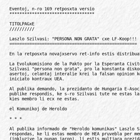
Eventoj, n-ro 169 retposxta versio
**********************************

TITOLPAGxE
//////////

Laszlo Szilvasi: "PERSONA NON GRATA" cxe LF-Koop!!!
===================================================

En la retposxta novajxservo ret-info estis distribuataj la subaj mesagxoj:

La Evolukomisiono de la Pakto por la Esperanta Civito deklaris s-ron Laszlo
Szilvasi "persona non grata", pro la konstanta diskonigo de tendencaj
asertoj, celantaj interalie krei la falsan opinion ke la Pakto estas
iniciato kontraux UEA.

Al publika demando, la prezidanto de Hungaria E-Asocio, d-ro Nanovfszky,
publike respondis, ke s-ro Szilvasi tute ne estas la proparolanto de HEA,
kies membro li ecx ne estas.

el Komunikoj de Heroldo

* * *

Al publika informado de "Heroldo komunikas" Laszlo Szilvasi publike
respondas, ke li estas membro de HEA pruvebla per membrokarto ekde 1974
(inkluzive la nunan jaron), li estis multjara prezidanto de ties junulara
sekcio gxis 1991, li estas la kunfondinto de la nuna sendependa Hungara E-
Junularo (membrokarto-numero: 0001), estis estrarano de HEA en la komenco
de 90-aj jaroj sed propravole rezignis pro la tieaj (tiamaj) pensmanieroj,
nun li estas la prezidanto de la plej forta hungaria E-asocio KEA (krom
esti direktoro de Budapesxta E-Domo, de Eventoj, Ret-Info ktp. ktp.)

* * *

Mi fieras!
----------

Mi ege bedauxras, ke mi ne ricevis pli detalan klarigon: kion signifas en
la LF-Koop-a penspaniero: "persona non grata" kaj kiajn sekvojn gxi havas?
- Tamen mi fieras esti la 1-a tia cxe LF-Koop!

Cetere la tuta afero LF-Koop / UEA memorigas al mi anekdoton:

Museto kaj elefanto kune pasxas sur iu ligna ponto super iu rivero.
Ekparolas la muso:

- Cxu vi auxdas elefanto, kian grandan bruon faras KUNE niaj piedoj?

* * *

Post la apero de la supraj mesagxoj en la novajxservo ret-info, venis
multaj mesagxoj, kiuj esprimis simpation kaj samtempan envion: kial gxuste
MI ricevis tiun honorigon esti la n-ro 1 en la nigra listo de LF-Koop, ja
ankaux ili volas aparteni al tiu listo...

Laszlo Szilvasi

Rim: Pliajn detalojn, klarigojn pri rauxmismo, la Pakto ktp. LF-Koop ktp.
vi povos legi en la postaj numeroj de Eventoj. - ndlr

***************************************************************************

FAKA APLIKADO
/////////////

Codoromo kun pli ol 50 fakvortaroj
==================================

"MultiDic", codoromo por Vindozo 95, entenas pli ol 50 fakvortarojn
francajn-Esperantajn kaj Esperantajn-francajn el: agrikulturo, anatomio,
arkitekturo-konstruado, arkeologio, artoj, astronomio, aviado, botaniko,
fervojoj, cxasado, kemio, kuirado, ekonomio, elektro-elektroniko,
entomologio, familiaraj vortoj, figuraj vortoj, geografio, geologio,
gramatiko, heraldiko, historio, iktiologio (fisxoj), komputiko, juro,
likvajxoj, literaturo, maro, matematiko, medicino, meteologio, milito,
mineralogio, muziko, mitologio, propraj nomoj, ornitologio, iloj-masxinoj,
landoj-logxantoj-lingvoj, fotografio-optiko-kino, antaunomoj, profesioj,
proverboj-esprimoj, religioj, sportoj-ludoj, tekniko, telekomunikoj,
televido-radio, titoloj, vehikloj, vestajxoj, zoologio.

Franclingva programo kaj Esperantaj signaroj en la codoromo ebligas la
vidigon de la vortaroj kaj sercxadon de Esperantaj kaj francaj vortoj. Vi
povas vidigi ankaux viajn proprajn dokumentojn en Esperanto. Pliaj informoj
haveblas cxe:

Christian Bertin,
La Bnairie, Route de Servon, FR-35410 Chateaugiron, Francio
Rete: christian.bertin@forigu.lemel.fr.
http://www.esp.webprovider.com

***************************************************************************

Reta vortaro en Esperanto
=========================

Cxe la retadreso: http://www.dictionaries.travlang.com oni trovas
tradukprogramon por 17 lingvoj. Unu el ili estas Esperanto, el kiu oni
povas traduki al ok diversaj lingvoj kaj inverse. La vorttrezoro de la
programo estas ne malgranda. Gxi havas 54000 elirojn por la nederlanda, po
cxirkaux 15000 por la angla, franca, germana, portugala kaj po 2000 gxis
6000 por la hispana, itala, norvega lingvoj. Memkompreneble cxi tiu
programo ne estas senerara, sed oni povas gxin uzi tre utile.

Ulrich Matthias
Ohmstr 13. DE-651999 Wiesbaden, Germanio

***************************************************************************

Fervojistoj jam kongresis
=========================

La unua kunveno de la Faka Komisiono komencigxis kun konsiderinda malfruo.
Sekretario de Fake Aplika Sekcio, S-ro Tomisxek bonvenigis la nemultajn
cxeestantojn, kaj vocxlegis la raporton. La partoprenantoj enigis en la
tagordan punkton 1-an: raportojn de la landaj respondeculoj, cxar en
antauxaj kongresoj kelkaj landoj raportis en terminara sekcio pri ekzemple
Esperanto en horaroj, kio ja sxajnas esti apliko de Esperanto. Kiel kutime
la prelegontoj nevolonte respektas la deziron anticipe informi pri siaj
intencoj, sed por la nuna kongreso ecx estos demando, cxu suficxos la
programita tempo.

D-ro Hoffmann, sekretario de la Terminara Sekcio, transprenis la gvidadon,
vocxlegis sian raporton, poste ankaux la landaj reprezentantoj raportis pri
siaj faroj. Por la tria eldono de Raillexic, kiu supozeble aperos fine de
la jaro, la limdato sxovigxis al la komenco de junio, tio donas al ni la
eblon enigi dum la nuna kongreso pritraktitajn termindecidojn en gxin.

E. Henning Olsen
agestin@forigu.club-internet.fr
eltirajxo el al kongresa kuriero

***************************************************************************

Teknikaj Kajeroj
================

Jxus aperis du novaj brosxuroj en la serio "Teknikaj Kajeroj" de Gilbert R.
Ledon.

La libro "Ikaro ne songxis, Kial aviadiloj flugas?" temas pri la historio
de aviado kaj pri aviadilo, gxi krome enhavas iom da meteajxoj.

La alia libro "Hermetikaj pumpiloj (por mediprotektado)" enhavas
gxeneralajxojn pri hermetikaj mediprotektaj pumpiloj, klasigon kaj
karakterizon de pumpiloj. Ambaux brosxuroj estas haveblaj en la libroservo
de Flandra E-Ligo:

Frankrijklei 140, BE-2000 Antwerpen
retbutiko@forigu.fel.esperanto.be

***************************************************************************

KONTAKTOJ SERCxATAJ
///////////////////

Arkitektoroj, helpu!
====================

Mi estas ingxeniero-ekonomisto pri konstruado kaj laboras en instituto pri
urba kaj vilagxa planado cxe la ministerio pri konstruado. Mia filo estas
studento de la kvara jaro en Hanoja Arkitekta Instituto.

Mi sxatus havi multajn dokumentojn pri pri la konstruada fako kaj la movado
tra la mondo, sed en Vjetnamio mi ne povas trovi multon. Mi esperas ke
ekzistas samideanoj, kiuj povas helpi min.

Thieu Kuang Dieu To
31 - cum 5 - P. Phucxa - BD Hanoi, Vjetnamio

***************************************************************************

ARANGxOJ
////////

Ferii en Esperantujo kun la familio
===================================

Cxu vi sxatus ferii kun viaj infanoj en Esperantorenkontigxo cxi-somere?
Cxu sperti denove Esperantoetoson kun homoj el multaj landoj kaj samtempe
kunesti kun viaj idoj? Aux cxu sen propraj infanoj partopreni en
renkontigxo de multaj homoj, duone plenkreskuloj, el kiuj preskaux cxiu de
multaj jaroj regas Esperanton?

Partoprenu la Familian Feriadon (FF 99) de la 14-a gxis la 21-a de auxgusto
en la kastelo Przytok apud Zielona Gora ( 20 km de la UK-urbo Berlino).
Samloke de la 7-a gxis la 14-a de auxgusto , tuj post la UK, okazos la 22-a
Renkontigxo de Esperantistaj Familioj (22-a REF), al kiu ni invitas
infanojn, kiuj hejme regule auxdas Esperanton, kaj iliajn gepatrojn.

La programo antauxvidas cxiutagan kantadon, ludadon kaj diversajn okupojn
por la infanoj inkluzive de plauxdado en akvobaseneto. Kutime pluraj
gepatroj ofertas prelegojn pri diversaj temoj kaj certe vi povos diskuti
pri lingva kaj cetera edukado de infanoj kaj pri preskaux cxio alia.
Informoj cxe:

Lu Wunsch-Rolshoven
Braunschweiger str. 72. DE-12055 Berlin, Germanio
luwunsch@forigu.bigfoot.de

***************************************************************************

Kultura Esperanto-Festivalo
===========================

Kultura Esperanto-Festivalo translokigxos de Svedio kaj Danio al Finnio.
Gxi okazos venontjare de la 13-a gxis la 20-a de auxgusto proksime al
Helsinki. Kontaktadreso:

Kultura Esperanto-Festivalo 2000,
Siltasaarenkatu 15 C 65, FI-00530 Helsinki, Finnio
Rete: aritamak@forigu.ra.abo.fi

***************************************************************************

Kompleta monata kalendaro
=========================

La kompleta jara listo de E-arangxoj dauxre aktualigata de ni, troveblas en
interreto http://www.hungary.net/esperanto/. Korektoj, aldonoj estas
bonvenaj! Por ricevi txt-formatan version sendu mesagxon (enhavo ne gravas)
al la auxtomato: kalendaro@forigu.esperanto.org

29.07-01.08. 18-a Komuna Seminario (KS18), Wanihama. Inf: Japana Esperanto-
  Instituto, Sinzyuku-ku, Waseda 12-3, JP-162-0042, Japanio. Rete:
  junuloj@forigu.po.teleway.ne.jp

30.07-07.08. Karavano de Orbis Pictus, Zagreb-Prago-Berlino-Zagreb. Inf:
  Inf: Orbis Pictus de Visxnja Brankovicx, Via Leghissa 6, IT-34131 Trieste,
  Italio. Tel/fakso: +39-040-767875. Rete: orbispictus@forigu.iol.it

31.08. Speciala karavano de SAT al UK, Karlovy Vary-Drezdeno-Berlino. Inf:
  KAVA-PECH, Petro Chrdle, Anglicka 878, CZ-25229 Dobrichovice, Cxehio. Tel:
  +420-2-99112201, fakso: +420-2-99121126, rete: chrdle@forigu.kava-pech.cz

31.07-07.08. 84-a Universala Kongreso de E., Berlin. Inf: LKK, d-ro Bengt-
  Arne Wickstrom, Weseler Str. 17, DE-10318 Berlin. Rete:
  UK99.Berlin@forigu.wiwi.hu-berlin.de

01-03.08. Grimpado al Taibai-monto. Inf: Vicio, Jian-Gong-Lu 3, CN-710043
  Xi'an, Cxinio. Tel/fakso: +86-29-2232952. Rete: vicio@forigu.esperanto.nu aux
  agrikultura @forigu.esperanto.nu

01-06.08. 12-a Mondkongreso de Aplika Lingvistiko (AILA '99), Tokio. Inf:
  Japana Esperanto-Instituto, Waseda-mati 12-3, JP-162-0042 Tokio, Japanio.
  Tel: +81-3-32034582. Rete: jei@forigu.mre.biglobe.ne.jp

01-07.08. Kurso pri peckurado, Gresillon. Inf: Kultura Esperanto-Domo,
  Kastelo Gresillon, FR-49150 Bauge, Francio. Tel/fak