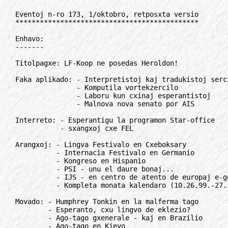
Eventoj n-ro 173, 1/oktobro, retposxta versio
*********************************************

Enhavo:
-------

Titolpagxe: LF-Koop ne posedas Heroldon!

Faka aplikado: - Interpretistoj kaj tradukistoj sercxataj
               - Komputila vortekzercilo
               - Laboru kun cxinaj esperantistoj
               - Malnova nova senato por AIS

Interreto: - Esperantigu la programon Star-office
           - sxangxoj cxe FEL

Arangxoj: - Lingva Festivalo en Cxeboksary
          - Internacia Festivalo en Germanio
          - Kongreso en Hispanio
          - PSI - unu el daure bonaj...
          - IJS - en centro de atento de europaj e-gejunuloj
          - Kompleta monata kalendaro (10.26.99.-27.11.99.)

Movado: - Humphrey Tonkin en la malferma tago
        - Esperanto, cxu lingvo de eklezio?
        - Ago-tago gxenerale - kaj en Brazilio
        - Ago-tago en Kievo
        - Afrika E-Instituto
        - Komisiono pri Oceanio cxe UEA
        - Esperanto en Moskvo
        - E-Asocio de Britio en nova adreso
        - Organizaj demandoj: - Cxu esperantologiaj retstudoj iam?
                              - Kial uzas usonano E-on?
                              - Ideoj pri kaj por E-o
        - Mallonge pri 11 aferoj

Instruado, ILEI: - Operativa kontakto: E-INS
                 - Novaj Cseh-instruistoj
                 - E-kurso en la Barcelona Universitato
                 - Somera Universitato en Veliko Tirnovo

Radio: - Radio Auxstria Internacia anoncas E-e!
       - Lotumado por infanoj

Reagoj: - Pri E-o en la telefonlibroj

- Hungara angulo
- Konkurso por ekslibrisoj
- Incubus en videa versio
- Senpagaj anoncetoj
- Korespondi deziras
- Interese: - Teroristo-esperantisto
            - Inter geedzoj

***************************************************************************
***************************************************************************

TITOLPAGxE
//////////

LF-Koop ne posedas la gazeton "Heroldo de Esperanto"
====================================================

1. La aserto, ke LF-Koop posedas la gazeton "Heroldo de Esperanto" estas
   falsa. Al neniu ecx LF-k povas montri unu solan - ni ripetas, unu solan
   - dokumenton pruvante la asertitan posedon. Al neniu. La sola ekzistanta
   dokumento pri la transdono de la gazeto estas nia propra unuflanka
   protokolo de la 17-a de julio 1996 - subskribita ankaux de la
   redaktorino Ada Fighiera-Sikorska jam grave malsana (sxi forpasis la
   7-an de la posta auxgusto) -, laux kiu protokolo la gazeto kune kun
   milvoluma biblioteko kaj aliaj servoj estis transdonita senpage ne al
   LF-k, sed al Itala Interlingvistika Centro (Milano). En la protokolo,
   LF-k estis menciita nur kiel helpanto, ne kiel ricevanto aux posedanto
   de la gazeto.

2. Kiel cxiuj povas konstati el la dirita protokolo, tiu cxi trifoje
   ripetas, ke la transdono okazas sub la nepra kondicxo, ke la estontaj
   redaktoroj respektu la tradicion kaj la principojn de la gazeto.

3. La legantoj, kiuj sekvis la gazeton en la antauxaj jardekoj scias, ke la
   cxefaj principoj, kiujn sekvis Ada, estis:

   a) la gazeto havas informan (ne opinian) karakteron pri la disvastigo de
   Esperanto, je la servo de la tuta Movado ne de apartaj personoj aux
   ideologioj

   b) la gazeto estas sendependa kaj supertendenca rilate al movadoj kaj
   politikaj ideologioj, kiuj dividas la esperantistojn.

4. La nuna redakcio (Silfer en gxia nomo) promesis respekti la diritajn
   tradicion kaj principojn (vidu nian artikolon en n-ro 16/1996), sed, ek
   de kiam la nunaj redaktoroj (oficiala red-ino Perla Martinelli Ari:
   efektiva redaktoro la edzo Valerio Ari/Silfer) komencis sian agadon, la
   supra kondicxo estis entute piedtretita kaj la gazeto estis utiligata
   por iliaj personaj celoj.

   - La revuo "Literatura Foiro" tuj anoncis sub subskribo de Judith
   Felszeghy, ke "Heroldo" farigxis organo de "rauxmismo" (doktrino
   kunverkita de Valerio Ari/Silfer en 1980, kiu opozicias al la gxenerala
   Esperanto-Movado, negative jugxas la Universalajn Kongresojn - vidu la
   publikan respondon de UEA al la tiutemaj asertoj de Perla Martinelli,
   kiu principe ne vizitas UK jam 16 jarojn - kaj proponas alternativan
   Esperanto-organizajxon).

   - Malgraux kontrauxa skriba promeso, la redaktoroj senrajte sxangxis la
   kolofonon: en la subtitolo de "Heroldo" la vorto "Esperanto-Movado"
   estis forigita kaj anstatauxita de "Esperanto-mondo" fidele al la
   doktrino de rauxmismo.

   - La nombro de informoj pri la movado falis je 80%; la informoj estis
   anstatauxitaj en cxiu numero de multnombraj tendencaj, kelkfoje ruzaj,
   artikoloj subfose al nia organizita Movado, sub diversaj subskriboj de
   la geredaktoroj (la redakcio, Perla Martinelli PM, la redaktorino,
   Valerio Ari, Giorgio Silfer, Nicolas Vanof kaj aliaj elpensitaj nomoj de
   neekzistantaj personoj aux nomoj pruntitaj de komplezuloj;kelkfoje la
   notoj verkitaj de Silfer estas subskribitaj de surpaperaj asocioj de li
   kreitaj, kiel E-Pen-Klubon, Interlingvistika Centro, Civito, ktp). Plej
   nauxza estis la moka artikolo pri supozitaj samseksuloj en la Estraro
   kaj CO de UEA. La spaco dedicxita al la raporto pri UK sep-onigxis
   kompare al antauxe.

   - En cxiu numero, cxefloke kaj grandspace, la redaktora paro senrajte
   utiligas la gazeton kiel instrumenton de netolereble granda nombro de
   akraj polemikoj, atakoj, provokoj, subfosoj kaj insultoj kontraux aliaj
   esperantistoj kaj Esperanto-gazetoj.

   - Senhonte, la paro misuzis la gazeton por propagandi la kandidatigxon
   de Perla Martinelli Ari por la posteno de prezidanto de la Akademio, kaj
   por propagandi la personon Silfer kaj liajn asociojn.

   Cxio tio semas spliton, malpacon kaj malharmonion inter la esperantistoj
   La nuna "Heroldo" estas redaktata ekzakte laux malaj principoj ol tiuj,
   kiuj inspiris Teo Jung kaj Ada, ambaux Honoraj Membroj de UEA, amataj,
   pacemaj, lojalaj agantoj de nia Movado, popularaj en cxiuj E-kongresoj
   dum entute pli ol 70 jaroj.

5. La supraj nerefuteblaj faktoj kauxzis indignon inter la esperantistoj:
   ni ricevis kopion de multaj protest-leteroj direktitaj al la redaktoroj
   kaj neniam de ili publikigitaj; pluraj centoj da abonantoj ne renovigis
   sian abonon; du Landaj Asocioj (la itala kaj la usona) rezignis plue
   peri Heroldo-n. Ari/Silfer/Vanof farigxis grandparte izolita: kiel
   kandidato al la estraro de la kulturdomo "Kvinpetalo" li ricevis nur 7
   vocxojn el 140 vocxdonandoj. Perla Martinelli Ari ne estis elektita
   prezidanto de la Akademio per grandega kontrauxa plimulto.

6. Pro malrespekto de la transdona kondicxo, nia Societo per komuniko de la
   1-a de oktobro 1998 anoncis "la nuligon de la transdono mem" ek de la
   31-a de decembro 1999. Niaj eldon- kaj vendorajtoj de nacilingvaj
   lernolibroj iris senpage al la landaj asocioj de la koncernaj lingvoj.
   Ek de la jaro 2000 la nuna gazeto aperos mallegale kaj pirate.

7. Evidente, Ari/Silfer/Vanof rajtas diskonigi siajn ideologion kaj
   politikajn konvinkojn, sed tiucele li fondu propran gazeton kaj ne
   sxtelu perfide kaj trompe la gazeton "Heroldo". Kaj ne hipokrite utiligu
   la nomon de Ada, kiel nun li faras.

8. Trifoje ni proponis al la respondeculoj renkontigxon por trovi pacan
   solvon al la nuna demando kaj trifoje ni ecx ne ricevis respondon.

9. Pro tio, restas nur jena vojo por haltigi la misuzon de la gazeto:
   bojkoti la abon-pagojn. Tial, ni alvokas al cxiuj restantaj abonantoj
   provizore interrompi sian pagon por la jaro 2000, gxis kiam la situacio
   normaligxos. Homoj, kiel la nunaj redaktoroj, kiuj malrespektas sian
   proprajn promesojn kaj la volon de Ada esprimitan en drama momento ne
   meritas apogon: ili plue trompos la esperantistojn.

   Kiam Heroldo liberigxos de la nuna situacio, ni povos denove eldoni gxin
   en la sama antauxa pacaspirito, je la servo de la tuta Movado ne nur de
   unu gxia partio.

10. Nia societo sendos al cxiu petanto kopion de la protokolo de 1996 pri
   la transdono de "Heroldo" kaj la koncernan postan korespondadon.

Torino, oktobro 1999.

G. C. Fighiera,
prezidanto de "Heroldo de Esperanto"
giancarlo.fighiera@forigu.torino.alpcom.it

***************************************************************************

FAKA APLIKADO
/////////////

Interpretistoj kaj tradukistoj sercxataj
========================================

Nia traduk-entrepreno sercxas interpretistojn por simultana interpretado de
sia gepatra lingvo al Esperanto kaj el Esperanto al sia denaska lingvo por
engagxigxoj en diversaj lokoj en Euxropo. Kaj sercxas ankaux tradukistoj
por tradukoj de oficialaj dokumentoj el kaj al Esperanto.

Por la interpretistoj la unuopaj engagxigxoj dauxras de 1 gxis 5 tagoj. Ni
organizas kaj pagas la alveturkostojn el ajna Euxropa urbo kaj hotelan
tranokton inkluzive matenmagxon kaj tagmangxon dum la labortago. Krome ni
pagas tagan totalsumon, 250 Euxron, kiu inkluzivas la rekompenson por la
antauxvespera alveturo kaj la revojagxo. La labortago enhavas maksimume 6
interprethoroj (maksimume 2 senpauxze) kaj dauxras maksimume 10 horojn
(inter la 1-a kaj lasta labortasko). Via tasko estas traduki cxiujn
paroladojn okazante en via denaska lingvo al Esperanto, kaj cxiujn aliajn
paroladojn el la Esperanta aux se vi komprenas/kapablas la originala versio
al via denaksa lingvo.

Por la tradukistoj ni pagas por tradukoj el kaj al Esperanto po 0,75 Euxron
por linio de 55 frapoj. Por tradukoj el tria lingvo (krom Esperanto) al via
denaska ni pagas po 0,84 Euxron por linio. La gekunlaborantoj laboras hejme
respektive en sia propra oficejo kiel liberaj gekunlaborantoj. Ili devas
disponi pri komputilo kun Windows kaj MS-Word, faksilo, telefono, kaj
interretadreso.

Ni sercxas precipe gekandidatojn kun unu el la jenaj denaskaj lingvoj:
albana, afrikansa, angla, araba, armena, bosna-kroata-serba, bengala,
bulgara, cxeka, cxina, dana, estona, finna, franca, germana, greka, hebrea,
hindua, hispana, hungara, i