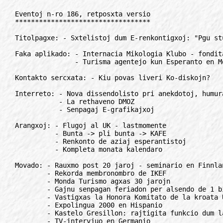
Eventoj n-ro 186, retposxta versio
**********************************

Titolpagxe: - Sxtelistoj dum E-renkontigxoj: "Pgu stultuloj..."

Faka aplikado: - Internacia Mikologia Klubo - fondita
               - Turisma agentejo kun Esperanto en Moskvo

Kontakto sercxata: - Kiu povas liveri Ko-diskojn?

Interreto: - Nova dissendolisto pri anekdotoj, humurajxoj
           - La rethaveno DMOZ
           - Senpagaj E-grafikajxoj

Arangxoj: - Flugoj al UK - lastmomente
          - Bunta -> pli bunta -> KAFE
          - Renkonto de aziaj esperantistoj
          - Kompleta monata kalendaro

Movado: - Rauxmo post 20 jaroj - seminario en Finnlando
        - Rekorda membronombro de IKEF
        - Monda Turismo agxas 30 jarojn
        - Gajnu senpagan feriadon per alsendo de 1 bildkarto!
        - Vastigxas la Honora Komitato de la kroata UK
        - Expolingua 2000 en Hispanio
        - Kastelo Gresillon: rajtigita funkcio dum la tuta somero
        - TV-intervjuo en Germanio
        - Afrikaj prioritatoj
        - Rezolucio de Euxropa Esperanto Unuigxo
        - Euxropa programo kaj lingvaj minoritatoj

Instruado, ILEI: - Listo de rajtigitaj ekzamenantoj
                   de Internaciaj Ekzamenoj

Radio: - Radio Vieno: 28,7 % de la tuto estas Esperanto-reago
       - Reta radio el Bratislava

Kulturo: - "Esperanto" sur brazila posxtmarko

Rubrikoj: - mallonge (12), anoncetoj (3), korespondi deziras (3)

Interese: - Sxercoj el la reto
          - Modernaj trajnoj en Cxinio
          - "Kial mi ekdormis dum laboro?"

**************************************************************************

TITOLPAGxE
//////////

Esperantistaj (?) sxtelistoj en renkontigxoj

Pagu stultuloj?
===============

En - cetere tre pozitiva - artikolo pri la pasintjara IJK en Hungario en
la gazeto Artefakto-14 aperis la jena fraz-fragmento:

"Mi parolu pri nialandaj partoprenantoj. Jes, la niaj videblis! Da tiuj
estis cxirkaux 50 (kelkaj sukcesis ne registrigxi kaj eviti la sensencan
monperdon: pagu ricxuloj kaj stultuloj!), ..."

Tiu esprimo plene sxokis min! Ne nur pro tio, ke iu kuragxas fanfaroni pri
la evito de kotizpago, ne nur pro tio ke renoma landa E-informilo donas
spacon (kaj reklamon) al tiaj pensoj, sed cxefe pro la konduto kaj manko
de konscio cxe iuj esperantistoj!

Post kaj sekve de la rauxma ideologio signife kreskis la "konsumisma
esperantismo", kiu celas nur la gxuadon de la avantagxoj de la E-movado,
anstataux instigi mem partopreni la laboron pri disvastigo kaj utiligo de
la lingvo.

La Esperanto-movado mem estas neprofitcela, sed devas bazigxi je financoj,
ja sen ili ne eblas plenumi la bazajn celojn. Organizado de iu ajn arangxo
postulas grandan kvanton kaj de laboro kaj de financoj (preparado,
reklamo, mendo de eksteraj programkontribuantoj ktp), ecx se kelkaj ne
komprenas tion.

"... Mi nur volis renkonti eksterlandajn esperantistojn, kaj iom gxui la
etoson, sed mi ne mangxas tie ..." - Ni devas konscii, ke la "etoso" ne
estas senpaga afero, ja gxia preparado kaj la estigo ne estis senpaga.
Estas do tute juste, ke oni postulas kontribuon al la komunaj elspezoj,
kaj tiuj kiuj kasxe, nigre partoprenas la arangxojn, fakte prisxtelas la
monon de aliaj esperantistoj!

Jes, mi konscias, ke la prezoj ne cxiam estas proporciaj al la salajroj de
individuoj, kaj iuj kotizoj sxajnas tro. Sed tio ne signifas, ke oni
rajtas sxteli de aliaj! Se mi ne havas monon por iu servo, do mi ne
utiligas gxin. Kompreneble, ankaux mi volonte volus veturi per luksaj
auxtoj, vojagxadi cxirkaux la mondo, logxi en luksaj hoteloj, ktp. sed se
mi ne havas rimedon, mi ne faras ilin, sed vivas en la limoj de la persona
bugxeto. La samo validas ankaux pri E-aferoj!

La problemo pri "nigraj" partoprenantoj rilatas ne nur al la pasintjara
IJK, sed al cxiuj iom pli grandaj E-arangxoj kaj servoj. Intence mi ne
menciis la konkretan naciecon el la enkonduka artikolo, ja la fenomeno ne
ligigxas al iu lando-bloko aux nacio. Kasxuzantoj, "nigraj" partoprenantoj
estas ne nur el t.n. "netranspagipovaj" landoj, organizantoj de
internaciaj renkontigxoj (kaj servoj ekz. ret-info) ja rakontas serion de
ekzemploj pri tiuj ankaux el la plej evoluintaj landoj...

Gravas tamen, ke similajn aferojn oni ne lasu senvorte, kaj cxefe ne fieru
kaj fanfaronu pri sxtelado en E-gazetoj!

Laszlo Szilvasi

**************************************************************************

FAKA APLIKADO
/////////////

Mikologia Klubo Internacia
==========================

Naskigxanta esperantista organizo de natur-kaj fungoamikoj lancxas
programon "KUNE KUN natur- kaj fungoamikoj neesperantistaj" por permesi al
homoj de diversaj landoj pliricxigajn spertojn en internacia interamikigxa
etoso per internaciaj renkontigxoj en kiuj, sen granda strecxo por
kompreni kaj sin komprenigi, oni uzu la plej simplan rimedon por komuniki:
Esperanton, instruatan tuj antaux forveturo kaj dum la kunestado per
esencaj lecionoj kun terminologio natura kaj mikologia.

La unua arangxo de MKI disvolvigxos en Poprad (Slovakio) inter 4-20. de
auxgusto kiel internacia laboratorio "Per Esperanto al fungoj-per fungoj
al Esperanto" bazita sur binomo lingvo-naturo laux itineroj evitantaj
komplikajxojn kaj cxerpante el vortprovizo esenca por praktika neceso kaj
deziro intersxangxi konojn por distingi fungojn kaj observi la
kreskajxojn. La naturo estas tiu de unu el la plej belaj scenejoj montaraj
de Euxropo: Slovaka Paradiso, Altaj Tatroj kaj aliaj magiaj naciaj parkoj.

Nun ni urgxe sercxas kunlaborantojn por disvastigi la iniciaton en medioj
koncernataj kiel mikologiaj kaj ekologiaj kluboj kaj por eventuale arangxi
etajn karavanojn, instrui iom la lingvon antaux forveturo, kontribui al
kulturaj vesperoj. La iniciato alkrocxigxas al due jam tradiciaj arangxoj
de Poprad: Somera Esperanto-Lernejo (04-17. 08.) kaj Turisma Semajno
(13-20. 08.) sed la programo estos adaptata laux la nombro de la
partoprenantoj.
Kontakto kaj aligxo cxe:

Giorgio Bronzetti
V. le A'Moro 37, IT-66013 Chieti, Italio
Rete: mikoklubo@forigu.infinito.it

**************************************************************************

Turisma agentejo kun Esperanto en Moskvo
========================================

Firma "Samiko" sxajne estas sola turisma firmao en Rusio, kie laboras nur
esperantistoj kaj kies laborlingvo estas Esperanto post la rusa kaj angla.
Kun tiu titolo la firmao funkcias jam ekde la 1992-a jaro (antauxe
"Intero"), kaj gxia fondinto kaj direktoro estas konata esperantisto,
Alekseo Salomatov. Nia cxefa esperantlingva turisma partnero estas
finnlanda entrepreno "Kallkullen".

Agadtereno de la firmao tamen estas cxefe ne esperantista medio. La firmao
membras en Rusia asocio de turismaj agentejoj (RATA), kaj estas suficxe
konata inter moskvaj turismaj firmaoj kiel stabila, fidinda entrepreno.
"Samiko" specialigxas pri Finnlando kaj landoj de Skandinavio (Svedio,
Danio, Norvegio, Islando). Gxi eniris en "Suomi-club" - elitan klubon de
turismaj firmaoj, specialigxantaj pri Finnlando.

Tamen "Samiko" ne forgesas ankaux esperantistojn. Alekseo Salomatov,
estante plurjara komisiito de REU pri turismo kaj Fakdelegito de UEA pri
turismo, cxiujare okazigas grupajn vojagxojn al Universalaj Kongresoj. La
vojagxoj ne limigxas nur per kongreslando. Vojagxintoj al Universala
Kongreso en Adelajdo (Auxstralio) cxirkauxflugis la tutan terglobon,
vizitinte Usonon, Tajlandon, Brition, Nov-Zelandon, Pollandon. Vojagxintoj
al UK en Montpeliero (Francio) same vidis ne malmulte - Auxstrio, Italio,
Francio, Germanio, Slovakio.

Firmao "Samiko" helpas al esperantistaro ne nur per vojagxoj al UK, sed
ankaux per konsultoj pri turismaj aferoj koncerne vojagxojn eksterlanden.
Gxi disponigas jam dum pluraj jaroj por moskva rezidejo de REU sian ejon
kaj telefonan numeron, kaj por moskva Esperanto-klubo "Lev Tolstoj"
disponigas kunvenon. Por apartaj esperantistoj la firmao proponas
kunlaboron - vendado de turismaj vojagxoj kun interezo de 5-10%.

Kelkfoje nia firmao akceptis en Moskvo eksterlandajn grupojn de
esperantistoj, organizinte por tiuj logxadon, ekskursojn k.t.p. En 2000
jaro firmao "Samiko" helpas pri turisma programo al moskva SAT-kongresa
organiza komitato.

Mikaelo Cxertilov
Malaja Dorogomilovskaja, 9/4, 3 etagxo, of. #13, RU-121059 Moskvo, Rusio
Rete: samiko@forigu.glasnet.ru.

**************************************************************************

KONTAKTO SERCxATA
/////////////////

Diskoj sercxataj
================

Mi sercxas firmaon aux homon kiu povus esti liveranto de kompakt-diskoj al
Pollando. Temas pri monata kvanto de 100 000 diskoj, kaj prezo de unu
disko devas esti cxirkaux 1.10 DEM. Se vi konas iun, kiu estas interesita
pri tiu oferto, bonvolu kontaktigi nin.

Andrzej Cwalinski
Rete: cwalinski@forigu.bigfoot.com

**************************************************************************

INTERRETO
/////////

Listo por bonhumuraj
====================

Estas kreita nova dissendolisto: esperanto.anekdot. Kiel eblas kompreni el
la titolo, aboninte la dissendon vi povos regule legi kaj mem sendi
fresxajn (aux ne tro) anekdotojn, sxercojn, spritajn frazojn, poemetojn
k.a. En la dissendo NE okazas diskutoj, sed nur anekdotumado.

La listo estas malfermita por cxiuj. Cxiuj povas sendi mesagxon al la
listo, kiun tuj ricevos cxiuj membroj de la dissendolisto.

Por aboni sendu malplenan mesagxon al:
esperanto.anekdot-subscribe@forigu.listbot.com

Por malaboni sendu malplenan mesagxon al:
esperanto.anekdot-unsubscribe@forigu.listbot.com

Por vidi la arkivon, rigardu http://esperanto.anekdot.listbot.com

Grigori L. Arosjev
Rete: arosjev@forigu.mailru.com

**************************************************************************

Nia lingvo en Interreto
=======================

Kompanio Netscape havas retpagxaron kun la nomo DMOZ, en kiu aperas
ligiloj al cxiulingvaj retpagxoj (escepte de la angla). La 29-an de marto,
Esperanto havis en tiu pagxo 1.015 ligilojn, gxuste apud la dana, kun
1.010. Sxajnas bonega pozicio, se oni konsideras la ligo-kvanton 