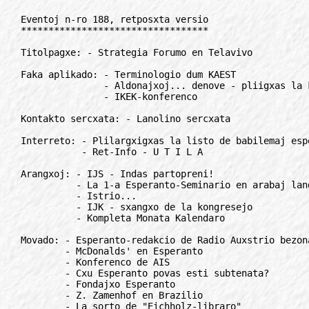
Eventoj n-ro 188, retposxta versio
**********************************

Titolpagxe: - Strategia Forumo en Telavivo

Faka aplikado: - Terminologio dum KAEST
               - Aldonajxoj... denove - pliigxas la kolekto de fakaj titoloj
               - IKEK-konferenco

Kontakto sercxata: - Lanolino sercxata

Interreto: - Plilargxigxas la listo de babilemaj esperantistoj
           - Ret-Info - U T I L A

Arangxoj: - IJS - Indas partopreni!
          - La 1-a Esperanto-Seminario en arabaj landoj
          - Istrio...
          - IJK - sxangxo de la kongresejo
          - Kompleta Monata Kalendaro

Movado: - Esperanto-redakcio de Radio Auxstrio bezonas helpon
        - McDonalds' en Esperanto
        - Konferenco de AIS
        - Cxu Esperanto povas esti subtenata?
        - Fondajxo Esperanto
        - Z. Zamenhof en Brazilio
        - La sorto de "Eichholz-libraro"
        - Interlingvistika konferenco en Telavivo
        - Disvastigi Esperanton...
        - Kiel varbi Esperanto-kurson?

Instruado, ILEI: - Pagata persono por instruado

Radio: - Produktado de radioprogramoj

Gazetoj: - Familia Esperanto

Muziko: - Cxu novaj rokmuzikistoj en Esperanto?

Libroj: - Lernolibro pri demokratio

Kulturo: - Brazila posxtmarko kun Esperanto-teksto

Rubrikoj: -  Mallonge (10), anoncetoj (3), korespondi deziras (3)

Interese: - Futbalteamo Esperanto
          - Sciu, vi estas sur la gxusta(?) vojo se...
          - Libromangxado
          - Stevardinoj - pasagxeroj

**************************************************************************

TITOLPAGxE
//////////

Strategia Forumo en Tel-Avivo
=============================

Estrarano de UEA, d-ro Petro Chrdle, kiu kunordigas la funkciadon de la
Strategia Forumo de la Esperanto-Komunumo, dissendis al cento da plej
diversaj organizajxoj kaj instancoj inviton al gxia tria kunsido. Gxi
okazos en la 85-a Universala Kongreso en Tel-Avivo, lunde, la 31-an de
julio, de 14h00 gxis 18h00.

La Strategia Forumo estas malferma al cxiuj organizajxoj, kiuj uzas por
sia agado Esperanton, sendepende de la celo. En gxi cxiuj kunvenantaj
organizajxoj estas egalrajtaj senrigarde al iliaj grandeco kaj agadkampo.
Iliaj celoj povas esti plej diversaj, ecx malaj inter si, sed ili dividas
minimume unu komunan trajton: praktikan uzadon de la internacia lingvo
Esperanto, kaj sekve ili komune kreas, vole-nevole, la Esperanto-
komunumon.

La Strategia Forumo, iniciatita kadre de Kampanjo 2000, kunsidis unuafoje
en la Montpeliera UK en 1998, kie la prelegoj havis gxeneralan karakteron.

En la dua kunsido en Berlino la prelegantoj traktis la Esperanto-komunumon
el diversaj fakdirektoj, nome scienca-kultura, industria-profesia kaj
jura.

En Tel-Avivo kompletigxos tiu dua etapo per prelegoj el vidpunktoj spirita
kaj tiu de profesia uzanto de Esperanto. Grandan parton de la tempo oni
kompreneble dedicxos al diskutado.

La materialojn de la Berlina kaj Tel-Aviva kunsidoj oni planas eldoni en
unu kajero. Tiuj de Montpeliero jam aperis sub la nomo "Cxiuj kune" en la
serio Esperanto-dokumentoj.

Kiel la trian etapon de la Strategia Forumo d-ro Chrdle antauxvidas
sercxadon de komunaj projektoj aux agoj, tiel ke ekde la Zagreba UK cxiu
kunsido havu konkretan temon, ekz. turismo, interreto aux la rolo kaj
perspektivoj de Esperanto-centroj. Tamen, la forumanoj kompreneble estos
liberaj elekti en Tel-Avivo ankaux alian formon por sia posta kunlaboro.

D-ro Chrdle emfazas, ke la partopreno en la Strategia Forumo estas tute
libera al cxiaj organizajxoj kaj ne postulas akcepton de iaj tezoj aux
kondicxoj. Ankaux tiuj, kiuj eventuale ne ricevis skriban inviton, estas
bonvenaj sendi sian reprezentanton. Por faciligi la preparojn, estas
helpe, se oni anoncos la nomon de sia reprezentanto antaux la 20-a de
julio al:

d-ro Petro Chrdle
Anglicka 878, CZ-252 29 Dobrichovice, Cxehio
Rete: chrdle@forigu.kava-pech.cz

**************************************************************************

FAKA APLIKADO
/////////////

Terminologio dum KAEST
======================

Pro la antauxvidata malgranda kvanto de cxeestantaj fakuloj, cxi jare dum
la UK ne okazos la kutima terminologia kunveno. Antaux la sekvajara,
zagreba UK terminologoj kunvenos en la KAEST, Konferenco pri Aplikado de
E-o en Scienco kaj Tekniko en Cxehio (10-13. 09.).

En KAEST funkcios 3 sekcioj:
- Ekonomio sojle al la 3-a jarmilo,
- Terminologiaj problemoj de Apliko de E-o en Scienco kaj Tekniko
- Scienco kaj tekniko gxenerale

La sinproponojn por prelegi (nepre akompanendaj per gxis 50-vorta resumo)
por cxiuj tri sekcioj de la kolokvo estas kolektataj gxis la fino de
junio, gxis la fino de auxgusto cxiu proponinto ricevos sciigon, cxu la
kontribuo estis akceptita kaj gvidliniojn por gxia prezento (precipe
limigo de tempo, kiu dependas de la nombro de akceptitaj kontribuoj).

Pliaj detaloj cxe la pagxoj: http:// www.kava-pech.cz/kaest aux retposxte
cxe:

Petro Chrdle
Anglicka 878, CZ-252 29 Dobrichovice, Cxehio
Rete: chrdle@forigu.kava-pech.cz

**************************************************************************

Aldonajxoj... - denove
======================

Andrzej Warszawski sendis kelkajn titolojn al la 9-a parto "kemio" de
"Faklingvajxo en Esperanto" (Eventoj n-ro 185):
- TUMA, Miroslav: Pri la varmo. 1971-1972. 215 p.
- VETTER, Rob: Atoma klerigo de materialproprecoj. Sciencista-Teknikista
  Esperanto Asocio sub la Cxina Akademio de Sciencoj. 180 p.
- VETTER, Rob: Fazodiagramoj, enkonduko al materialscienco. 42 p.
- VETTER, Rob: Listo de fakaj terminoj, manuskripto multobligita. 38 p.
- WARSZAWSKI, Andrzej: Antoni Grabowski kaj kemio. Bydgoszcz, 1991.
- WARSZAWSKI, Andrzej: Kemiaj reakcioj kaj termodinamiko. enhavas glosaron
  de terminoj en lingvoj: esperanta, angla, germana, pola kaj rusa.
  Bydgoszcz, 1991. 45 p.
- WARSZAWSKI, Andrzej (trad.): Lernolibro pri simboloj kaj terminologio por
  fizikokemiaj grandoj kaj unitoj. fragmentoj. manuskripto. 24 p.
- WARSZAWSKI, Andrzej: Kontribuo de Antoni Grabowski al pollingva kemia
  nomenklaturo. 13 p.
- WESTERMAYER, Manfred: Internationales Chemie-Worterbuch, Ausgabe: Deutsch,
  E-o, Englisch, 1981.

Speciale menciinda estas ruslingva libro pri nia lingvo:
- KOROLEVICH, A. I.: Kniga ob Esperanto (Libro pri Esperanto). Naukova
  Dumka, Kievo 1989. 254 p. enhavas liston de 168 literaturajxoj, ruslingva,
  parte esperantlingva

Andrzej Warszawski
Rete: awar@forigu.enternet.com.pl

**************************************************************************

Konferenco de IKEK
==================

La 12-a Konferenco de IKEK okazis inter la 27-30. 12. 1999 en Havano,
Kubo. En gxi cxeestis 51 gekonferencanoj el Britio, Francio, Germanio,
Hispanio, Islando, Kubo, Norvegio, Svisio.

Dum kvar kunsidoj, oni decidis plibonigi la datumbazojn de retadresoj,
fresxigi la retpagxaron, aligxi pere de UEA al la Manifesto 2000, kondamni
la veran blokadon de Usono kontraux kuba popolo, kunveni en la Telaviva UK
dum unuhora kunveno, peti starigon de la 13-a Konferenco en Britio en
printempo 2001. Elektigxis nova IKEK-Estraro.

Vincent Charlot
Rete: esperant@forigu.worldnet.fr

**************************************************************************

KONTAKTO SERCxATA
/////////////////

Lanolino sercxata
=================

Nun mi volas acxeti krudan (senrafinitan) lanolinon el iu lando. La
lanolino estas grasa substanco, defalanta cxe la lavado de lano. Preskaux
cxiuj lan-lavadaj fabrikoj produktas la substancon. Mi deziros acxeti
unufoje 60 tunojn da lanolinoj. Mi petas ke vi rilatigxu kun tiaj fabrikoj
por helpi min, kaj sendu al mi la informon pri prezo. Se la prezo estos
favora, mi vizitos vin en tauxga tempo.

Huang Yinbao
IAEA, Jingchuan-Xie Kewei, CN-744300, Gansu, Cxinio
Rete: agrikultura@forigu.esperanto.nu

**************************************************************************

INTERRETO
/////////

Listo de babilantoj
===================

La listo de esperantistoj kiuj uzas Firetalk (vidu Eventoj n-ro 187) jam
inkluzivas 93 gesamideanojn el 21 landoj. Gxi trovigxas cxe:
http://esperanto.digiweb.com/babililo.htm Ni invitas cxiujn samideanojn
partopreni nian cxiutagan virtualan babiladon!

Por tio suficxas plenumi etan aligxilon, kiu trovigxas sur la pagxo.

Ekzistas ankaux la listo de esperantistoj kiuj uzas la programon "ICQ"
inkluzivas 354 gesamideanojn el 44 landoj kaj trovigxas cxe:
http://esperanto.digiweb.com/icq/icqlisto.htm .

Luiz Fernando Vencio
Rete: lvencio@forigu.persogo.com.br

**************************************************************************

Ret-Info - Utila
================

Antaux ne longe aperis anonco en la interreta novajxservo, Ret-Info:

Ni sercxas fakan artiston kiu povus konstrui vitralojn (fenestro de
pregxejo). Petu la desegnon por fari vian prezon al:

TAKE-Esperanto
90, Rue du TiefenbachFR-68920 Wintzenheim, Francio
Rete: N3.3022@forigu.compuserve.com

Post kelkaj tagoj Ret-Info ricevis la mesagxon:

Por via scio. Venis tri respondoj al via anonco el Jugoslavio, Litovio kaj
Argentinio en du tagoj, por fari oferton al mi en tiu tre faka afero. Kiu
diras ke Esperanto ne funkcias en cxiutaga vivo, ecx tre profesie, arto
....? Mi esperas ke mi sukcesos la konstruon de tio pere de esperanto.
Alia projekto, kiu bone funkcias estas fundado de arkitektura kaj konstru-
agentejo en Cxinio uzante Esperanton kiel oficialan lingvon por 2001.

Michel Basso
Rete: 100623.3022@forigu.compuserve.com

Memorinde estas, ke ankaux Eventoj uzas la novajxojn senditajn per Ret-
Info por pli rapide informigi la legantojn. Oni povas peti pliajn
informojn pri tiu cxi servo cxe la redakcio:

Rete: ret-info@forigu.esperanto.org
Retpagxo: http://www.esperanto.hu/ret-info.htm

**************************************************************************

ARANGxOJ
////////

IJS 2000
========

La lasta Internacia Junulara Semajno, IJS de cxi jarmilo okazos inter
27.07. - 02.08. 2000 en Nyiregyhaza, Hungario. La organizantoj atendas
cxiujn junulojn kun interesa kaj bonetosa programo. Okazos gustumado de
tradiciaj kaj tu