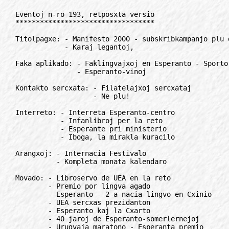
Eventoj n-ro 193, retposxta versio
**********************************

Titolpagxe: - Manifesto 2000 - subskribkampanjo plu dauxras
            - Karaj legantoj,

Faka aplikado: - Faklingvajxoj en Esperanto - Sporto
               - Esperanto-vinoj

Kontakto sercxata: - Filatelajxoj sercxataj
                   - Ne plu!

Interreto: - Interreta Esperanto-centro
           - Infanlibroj per la reto
           - Esperante pri ministerio
           - Iboga, la mirakla kuracilo

Arangxoj: - Internacia Festivalo
          - Kompleta monata kalendaro

Movado: - Libroservo de UEA en la reto
        - Premio por lingva agado
        - Esperanto - 2-a nacia lingvo en Cxinio
        - UEA sercxas prezidanton
        - Esperanto kaj la Cxarto
        - 40 jaroj de Esperanto-somerlernejoj
        - Urugvaja maratono - Esperanta premio
        - Spomenka Sxtimec en Malferma Tago
        - Nova ZEO en Malbork
        - E-filmo en kuba televido
        - Kastora klubo de Esperanto

TEJO-angulo: - Honkongo - la realigxinta revo

Opinioj: - Cxu strategio
         - Erasmus-studentoj volas la anglan

Instruado, ILEI: - Instruisto en Japanio sercxata!
                 - Esperanto en hispana universitato

Konkursoj: - Kio felicxigas vin?

Radio: - Cxinio cent jarojn

Muziko: - Subgrunde

Libroj: - La jaro 2001

Kulturo: - Korea Esperanto-muzikgrupo

Rubrikoj: - mallonge (8), anoncetoj (3), korespondi deziras (3)

Interese: - 10 aferoj, kiujn komprenas nur virinoj
          - Prezidantoj diskutis ruse
          - Sxercoj
          - Logika kaj natura
          - Kio estas ekumena kunveno?

**************************************************************************

TITOLPAGxE
//////////

Manifesto 2000
==============

Subskribokampanjo plu dauxras

La kampanjo de Unesko por kolekti subskribojn al Manifesto 2000 ankoraux
malproksimas de la originala celo de 100 milionoj da nomoj transdonotaj al
la Gxenerala Asembleo de UN kiel apogo de la monda civila socio por
kulturo de paco kaj senperforto. Gxis la fino de auxgusto la subskriboj
nombris 22 milionojn. Sekve Unesko alvokas strecxi la fortojn por tamen
atingi la celon ankoraux en tiu cxi jaro, proklamita kiel Internacia Jaro
por Kulturo de Paco kaj Senperforto.

Ankaux UEA alvokis subskribi la Manifeston, kies Esperantan tradukon UEA
eldonis kiel belan faldfolion kaj kiun ankaux multaj Esperanto-gazetoj jam
aperigis. Eblas subskribi ankaux en Interreto cxe: www.uea.org/ 2000.html.

Gxis la 4-a de septembro UEA ricevis entute 4709 subskribojn, el kiuj 3352
papere kaj 1357 rete. Por ke la nombro farigxu multe pli granda, UEA
instigas la Esperanto-organizajxojn kaj unuopajn esperantistojn pli aktive
ol gxis nun diskonigi la Manifeston 2000 kaj kolekti subskribojn.

Tiuj kiuj ne povas subskribi la Manifeston en Interreto, povas peti de UEA
la faldfolion, kiun oni kompreneble rajtas ankaux mem multobligi.

Ne temas pri aparta kampanjo de UEA sed pri partopreno en la gxenerala
kampanjo de Unesko. Tial esperantistoj kolektu subskribojn ne nur de aliaj
esperantistoj sed de cxiuj homoj en sia medio. Bonega okazo por tio estos
la Ago-Tago la 7-an de oktobro, kiam oni povos diskonigi nacilingvan
tradukon de Manifesto 2000 kaj kolekti subskribojn por gxi. Ankaux la ne-
esperantistajn subskribojn oni sendu al UEA.

CO de UEA

**************************************************************************

Karaj legantoj!
===============

Vi scias, ke ekde la pasinta jaro pro la redaktoro-sxangxo ni dauxre
baraktis kun la malfruo de la gazeto. Kiel vi spertas, ekde fino de julio
la aperado de la gazeto komencis rekapti sian ritmon, kaj jen nun jam
estas la dua numero, kiu aperas plene akurate, same kiel en la antauxaj
jaroj.

Ni esperas dauxre teni tiun akuratecon, kaj planas aperigi ecx tem-
orientitajn kromnumerojn.

Viaj leteroj, kontribuoj, mesagxoj dauxre estas bonvenaj, ja Eventoj estas
ankaux via gazeto! Starante je via servo

Axel Orszag-Krysz
redaktoro

**************************************************************************

FAKA APLIKADO
/////////////

Faklingvajxoj en Esperanto
==========================

De Eventoj n-ro 176 ni dauxre aperigas fakliteraturon Esperantlingvan pri
diversaj sciencoj. Jen la sekva parto:

- parto 12. -

Sporto
------

- Esperanto, internacia lingvo de amikeco, 1976, Kanada E-Asocio.
- Malgranda vortero auxto-turisma, FIAT, Itala-Esperanto-Franca-Angla-
  Germana-Hispana.
- Sporta Terminaro por Olimpikoj en Calgary, 1988, Kanada E-Asocio.
- Tajgxicxjuan (cxina gimnastiko), 1964.
- Terminaro por Infanludoj, 1942.
- CARLES, L.: Teknika Leksikono de Toromakio (Taurobatalo), 1909.
- EICHHOLZ, Rudiger: Esperanta Bildvortaro. Bailieboro, Ont., 1988. ISBN
  0-919186-32-7. 42-53, 480-519 - Duden: Sekurado, Unua helpo, Homa
  anatomio, Korpa Higieno, Nagxado, Akvo-sporto, Glis-flugado, Rajd-,
  biciklo-kajmotor-sporto, Pilk-ludoj, Skermado, Gimanstiko, Atletiko,
  Halter-levado, luktado, jxudo, boksado, Mont-grimpado, Vintro-sportoj,
  Diversaj sportoj, Dancado.
- HAMMER, J. K.: Skolta kaj Tenduma Terminaro, 1963.
- HARRY, R.: Esperanto: Lingvo de la Sporto, 1972, Germana-Esperanto-Angla.
- HUAT-SORBOT, Leon: Alpinisma fakterminaro kvinlingva, 1913.
- MERCKENS, CART, FRUCTIER: Esperanta Frazlibro de l Turisto, 1903-4.
- MINOSUKE, Emori: Invito al go-ludo, 1979.
- NEMETH, Jozefo: 150 vortoj pri sxako. Esperanta-angla-franca-gepatra.
  Kalocsa, 1983. 12p.
- NEMETH, Jozefo: Sxaka ilustrita vortaro Esperanta-hungara, hungara-
  Esperanta. Kalocsa, 1978. 85p.
- NOVAK, Jindrich: Sindefendologiaj studoj 1. Prago: CxEA, 1983. 94p.
- NOVAK, Jindrich kaj I.SxPICKA: Unua perbraka bolokado. Prago: CxEA, 1984.
  41p.
- NOVAK, Jindrich, I. SxPICKA, V.HNIK: La transdorsojxeta. Praha: CxEA,
  1982. 70p.
- PECHAN, A.: Turista Vortaro, 1968. Esperanto-Hungara/Hungara-Esperanto.
- SEIHO, Nisxi: Anatomio kaj fiziologio de la homo por laikoj. 2.eld.
  Maebasxi, 1964. 108p.
- SCHICKE, Harald: La korpo de la homo. Ansendorf, 1993. 128p.
- UJLAKY-NAGY, Tibor: La sporta lingvo en Esperanto. Budapest: HAE, 1972.
  303p. - 63 sportotipoj.

Fakaj asocioj

- Esperanta Sxak-Ligo Internacia (ESxLI). Prezidanto: Dan Maxwell. Adreso:
  LT-3041 KAUNAS Partizanu 154.
- Esperanta Sxako. Revuo de ESxLI. Red. Jaromir Canibal. Cehxio 73401
  KARVINA-RAJ Okruzni 867.

**************************************************************************

Esperanto-vinoj
===============

En la Elzaca regiono esperantisto, Philippe Gocker, eldonas vinon kun
Esperantlingvaj etikedoj. Eblas elekti el kvar specoj de vinoj. Oni povas
surloke kun gvidado rigardi la vinkelon kaj kun iom da rabato acxeti
vinon. Acxetado eblas ankaux per posxto.
Pluaj informoj:

Philippe Gocker
1, Place des cigognes, FR-68630 Mittelwihr, Francio

**************************************************************************

KONTAKTO SERCxATA
/////////////////

Filatelajxoj sercxataj
======================

Estas sercxataj filatelajxoj por la dulingva motivo-kolektajxo
"Limo/limistoj - dogano/doganistoj". Temas pri posxtmarkoj, kiuj koncernas
la temon, pri tutajxoj kun indikoj rilate al la 4 nocioj (en cxiuj ajn
lingvoj) aux kovertoj (FDC) kun stampoj, kiuj indikas aux mencias
iamaniere la temon. Ne sendu ion tuj, sed proponu unue, cxar mi jam
posedas materialon. Povas esti rilate la malfermon de novaj fervojaj
linioj aux pramsxipo-linioj, limtrapasantaj, pri gxis nun (tiam) fermitaj
pontoj aux stratoj, malfermo de doganejoj aux inverse, ktp. Prezojn aldonu
en EUR aux en respondkuponoj. Cxiuj respondoj estas atendataj de:

Walter Ullmann
Im Muehlfeld 69a, DE-61169 Friedberg, Germanio

* * * * * * * *

Ne plu!

En Eventoj-186 pagxo 4. aperis alvoko pri livero de kompaktdiskoj al
Polio. La projekto ne plu estas aktuala, do bonvolu ne plu sendi ofertojn
al la anoncinto, Andrzej Cwalinski.

L. S.

**************************************************************************

INTERRETO
/////////

Interreta Esperanto-Centro
==========================

La retpagxujo esperanto.nu ricevis novan strukturon, laux kiu estas pli
facile orientigxi en gxiaj diversaj partoj. Gxi dauxrigas esti tute en
esperanto. La diversaj sekcioj estas: Servo-centro, Nuntempo, Gazetfolioj,
Kvodlibeto, Kafejo Zamenhof kaj Upsala Arkivo. La komuna nomo ankaux estas
nova: Interreta Esperanto-Centro. Gxi havas la retan adreson
http://esperanto.nu. Indas rigardi la retpagxojn cxar cxiuj servoj estas
vere uzeblaj por cxiuj esperantistoj.

Franko Luin
Rete: franko@forigu.esperanto.nu

**************************************************************************

Infanlibroj per la reto
=======================

Cxiuj 14 porinfanaj romanoj de L. Frank Baum en lia serio pri la Mirinda
Sorcxisto de Oz haveblas per la reto. Ili havas la originalajn bildojn,
multajn en koloro, kaj legeblas per Latino-3, Unikodo, kaj pluraj el ili
per pdf-formato.

La amataj verkoj de Lewis Carroll: Alico en Mirlando, Trans la Spegulo,
kaj lia frua verko La Aventuroj de Alico sub la Tero ankaux haveblas
simile per la Reto.

La verkojn, tradukitajn de Donald Broadribb, vi povas trovi cxe:
http://www.geocities.com/Athens/Oracle/9067/

Eldonistoj, kiuj deziras aperigi libro(j)n el la Oz-libroserio, bonvolu
kontakti la tradukinton cxe la cxisuba adreso:

Donald Broadribb
Rete: donaldbroadribb@forigu.mac.com

**************************************************************************

Esperante pri ministerio
========================

Sur la retpagxo de la Ministrejo por kamparaj regionoj, landplanado,
agrikulturo kaj turismo de la germana federacia lando Schlesswig-Holstein
oni povas legi la informojn krom en la germana, angla, franca, dana, frisa
kaj platdicxa ankaux en Esperanto.

el Nun

**************************************************************************

Iboga, la mirakla kuracilo
==========================

Cxu planto el ekvatora Afriko estas mirakla kuracilo kontraux la
toksomanioj? Legu en Esperanto la sciencajn informojn jxus tradukitajn de
D-ro Eric Bernard Coffinet cxe la adreso:
http://perso.wanadoo.fr/e