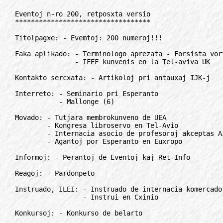
Eventoj n-ro 200, retposxta versio
**********************************

Titolpagxe: - Evemtoj: 200 numeroj!!!

Faka aplikado: - Terminologo aprezata - Forsista vortaro kun efiko eksteren
               - IFEF kunvenis en la Tel-aviva UK

Kontakto sercxata: - Artikoloj pri antauxaj IJK-j

Interreto: - Seminario pri Esperanto
           - Mallonge (6)

Movado: - Tutjara membrokunveno de UEA
        - Kongresa libroservo en Tel-Avio
        - Internacia asocio de profesoroj akceptas AIS
        - Agantoj por Esperanto en Euxropo

Informoj: - Perantoj de Eventoj kaj Ret-Info

Reagoj: - Pardonpeto

Instruado, ILEI: - Instruado de internacia komercado
                 - Instrui en Cxinio

Konkursoj: - Konkurso de belarto

Libroj: - Diskuto pri strategio

Rubrikoj: - Mallonge (10), anoncetoj (2), korespondi deziras (2),
            ni mencias (3)

Interese: - Nova "Eventa ludo"
          - Iom da kalkulado - Racia fabelo pri Sankta Nikolao

**************************************************************************

                  Ni deziras agrablajn jarfinajn festojn

                          al cxiuj niaj legantoj

                                                  Kunlaborantoj de Eventoj

**************************************************************************

TITOLPAGxE
//////////

Eventoj: 200 numeroj!!!
=======================

Jes, apenaux kredeble, tamen atingite. 200 numeroj... Sincerajn dankojn al
cxiuj fidelaj legantoj, al multaj amikoj, dauxre kuragxigantaj kaj
helpantaj finance aux manlabore en malfacilaj periodoj kio ja fine ebligis
la atingon de tiu cxi ronda cifero. Apartajn dankojn al tiuj multaj (kaj
eltenemaj) abonantoj, kiuj restis fidelaj de la unua numero gxis la nuna.

Kresko kaj kresko kaj ...
-------------------------

Ne multaj Esperantaj revuoj gxisvivas tiun agxon, cxefe ne la sendependaj,
kiuj ne havas malantaux si la financan bazon de iu landa asocio. Cxe
Eventoj tio okazis inverse: post la bankrotigxa malapero de Budapesxta
Informilo kaj Hungara Esperantisto financitaj de la iame granda HEA,
Hungara E-Asocio, en 1992 aperis Eventoj en komuna eldono de nia firmaeto
LINGVO-Studio kaj malgranda novfondita societo "Kultura E-Asocio". Komence
la celo estis nur eldonadi la "plej oftan E-gazeton", sed lige al gxi ni
prenis cxiam pli kaj pli da novaj taskoj: eldonado de Esperantaj
reklammaterialoj, kompilado de datumbankoj, transiro al interretaj servoj,
organizado de la hungaria movado, ktp, kaj fine ni nun estas iu Esperanta
centro, kiu igxis ankaux la plej forta landnivela E-organizajxo.

Hungaraj Pagxoj
---------------

Ne estas vaste konata, ke hungariaj abonantoj de Eventoj krom la
internacia gazeto ricevadas ankaux nacian suplementon, t.n. "Hungarajn
Pagxojn", kiu raportas pri la enlandaj movadaj aferoj, okazajxoj. Gxi
estas kompilata de aparta "enlanda redaktoro", aperas en lauxnecesa ofteco
kaj estas aldonata nur al kovertoj kun hungariaj adresoj.

Pola kaj litova Eventoj
-----------------------

Same ne estas internacie konata, ke Eventoj havas ankaux eksterlandajn
eldonojn en Litovio kaj Polio. La tieaj eldonantoj ricevas la pres-
originalon el Budapesxto, oni presas kaj distribuas surloke, aldonante la
nacilingvajn suplementojn pri la enlandaj aferoj. Ni fieras...

Kiu faras kion?
---------------

En la pasintaj jaroj dauxre venis al ni leteroj, petoj prezenti nian
agadon, kunlaborantojn - sed ni cxiam prokrastis la respondon atendante
iun tauxgan momenton. Eble nun venis tiu momento...

En la pleja komenco la unuajn kelkajn numerojn redaktis Sandor Hideg,
havinta milojn de ideoj, sed pro lia fora logxurbo kaj manko de tempo
baldaux li devis cxesi la cxiutagan kunlaboron. Iom poste kiel stagxanto
partoprenis la redakcian vivon Nikolaj Gudskov, Abdurahman Junusov (2-2
jarojn) kaj Jozsef Dudas, kiuj nun jam hejme utiligas siajn cxi tie
akiritajn konojn pri organiziko, komputado kaj gazet-redaktado.

En la Budapesxta Esperanto-Domo plentempe dejxoras mi, sed ni havas
kelkajn internajn kunlaborantojn, kiuj pasigas tage (pli gxuste vespere)
min. 4 horojn en la oficejo:

Axel - redaktado

Axel Orszagh-Krysz (la dua de dekstre) ekde vintro de la pasinta jaro
zorgas pri la kompilado de la gazeto. Ekde printempo 2000 li plene
transprenis la redaktajn taskojn, do eventualajn lauxdojnplene meritas li.

Istvan - datumbankoj, financoj

Istvan Meszaros (unua de maldekstre) prizorgas la datumbankon, adresojn
kaj abonojn, tenas kontaktojn kun la landaj kotizperantoj, zorgas pri la
ekspedado de la gazeto, kompilas la "Plenan Kalendaron de E-arangxoj",
prizorgas la retadresan adresaron (cx. 8 mil retadresoj esperantistaj,
versxajne la plej granda en Esperasntujo) - kaj plenumas la kasistajn
funkciojn.

Zsuzsa Toti - administrado, kursoj

Zsusza Totosne-Gados (unua de dekstre) prizorgas la organizadon de E-
kursoj, reklamadon en nacilingvaj gazetoj, sxi respondadas la alvenantajn
hungarajn leterojn, pakas la perposxte vendatajn lernolibro-pakajxojn,
administras, do faras la plej temporabajn kaj malfacilajn fonajn laborojn,
sen kiuj oni ne povus "vivi".

Zsuzs - librotenado

Zsuzsanna Sz. Virag (la dua de maldekstre) estas la sxlosila figuro de la
tuta Eventoj-teamo: librotenulo, nia ministro pri financaj aferoj, cetere
kunposedanto de nia fona firmaeto LINGVO-Studio. Sen sxi - mi ecx ne
imagas, kion ni povus fari...

Szilvasi - cxia ceterajxo

Por mi restis nur la ceterajxoj: zorgi pri la funkciigado de la tuta Domo,
de cxiuj teknikajxoj, komputiloj, programoj, kompilado de retpagxoj, zorgi
pri la tuta merkatika agado, enspezoj, elspezoj, funkciigi la novajxservon
ret-info, organizi la hungarian movadon, libroservon, verki librojn, ktp -
kaj ne lastvice respondeci ankaux pri Eventoj. (La eventualaj riprocxoj
koncernas min.)

Eksterdomaj teamanoj
--------------------

Al la "Eventoj-teamo" apartenas ankaux pluraj aliaj, kiuj eble ne cxiutage
vizitas la oficejon. Inter ili elstaras niaj konstantaj instruistoj Julika
Timar, Palma Csiszar, Klari Gogoman kaj Marti Wacha, redaktoro de la
"Hungaraj Pagxoj" Jozsef Baksa, kaj krom ili la du cxefkunlaboruloj-
konsiluloj (miaj "cxefoj") Gabor Deak Jahn kaj Liza Gombkoto a kaj certe
multaj aliaj.

Kio gxi estas "KEA"
-------------------

Ekde la komenco de la 90-aj jaroj en Hungario ekzistas deko da E-
organizajxoj. Plej cxefaj el ili estas nia societo "Kultura E-Asocio
Eventoj", la junulara organizo HEJ (pli ol 700 membroj!), kaj la malnova
asocio HEA (Hungaria E-Asocio). Ekzistas ankaux regionaj, fakaj kaj lokaj
societoj. Siatempe la apartigxo okazis parte pro la nekontento pri la
financa kaj organiza agado de HEA, parte por eluzi la tiutempajn favorajn
legxajn eblojn por memstara agado. Nuntempe tiu dispartigxo jam igxis
obstaklo en la E-agado, sed por kreado de unueca organiza strukturo la
cirkonstancoj estas "nun ankoraux maturigxantaj" cxe la nuna estraro de
HEA.

La nomon "Kultura" ni havas en nia nomo nur por ebligi la ricevadon de
sxtataj cxi temaj subvencioj. Ni laboras por la disvastigo kaj vasta
aplikado de la lingvo. Ni tute ne estas rauxmismaj, ecx inverse! Estante
diplomita merkatikisto ne senkauxze mi ricevis la fiere portitan
kaj honoran titolon "persona non grata cxe rauxmistoj", pri kio ja siatempe
bonege ridis la tuta Esperanto-movado....

Cetere gxuste nun estas pripensata la nomsxangxo de nia asocio ("E-Asocio
Eventoj" aux "Hungaria Tutlanda Esperanto-Asocio" a depende de la evoluo
de traktado pri la unueca hungaria E-movado.)

Nia asocio havas 11 internajn, kaj cx. 200 subtenajn membrojn. Estas
interese rimarki, ke nun, 8 jarojn post la lancxo de Eventoj, pli ol 80%
de internaj (plenrajtaj) membroj de KEA igxis entreprenistoj...

Kune kun la junularo
--------------------

Budapesxta E-Domo (pli detale vidu en Eventoj n-ro 092) krom esti
redaktejo de Eventoj estas la komuna sidejo por nia asocio KEA, por
Hungara E-Junularo kaj Fondajxo Esperanto en Budapesxto.

K i o n   f a r a s   l a   E v e n t o j - t e a m o ?
-------------------------------------------------------

La centra kaj cxefa tasko kompreneble estas la eldonado de Eventoj. Sed en
la lastaj jaroj ni surprenis ankaux plurajn aliajn taskojn.

Ekstera reklamado
-----------------

- Ni regule aperigas pagajn anoncojn en nacilingvaj E-gazetoj. Post zorga
  analizado ni elektas la celpublikon kaj medion.

- Ni kompilis kaj presis en multmil ekzempleroj modernan, belaspektan
  nacilingvan faldfolion, kion senpage ni disponigas al kursgvidantoj,
  aktivuloj kaj lokaj E-societoj. (Hungariaj abonantoj de Eventoj ricevis
  jam stokon de gxi).

- Ni projektis kaj presigis reklamafisxon, kaj ni regule zorgas pri gxia
  pendigo en mez- kaj altlernejoj, universitatoj, laborlokoj.

- Ni zorgas pri registrado de nia organizajxo en diversaj publikaj
  datumbankoj - por ebligi la renkonton de la vorto "Esperanto" por la
  ekstera publiko (ministerioj, gazetoj, interreto, novajxagentejoj ktp.)

- Ni kompilis kaj eldonis por esperantistoj nacilingvan flugfolion,
  resumanta por ili la senpagajn individuajn reklameblojn. (Komencan staton,
  kernon vidu en Eventoj n-ro 125-126. Hungariaj abonantoj jam plurfoje
  ricevis gxin).

Ni elspezas jare cx. duonmilionon da forintoj (cx. 6-7 monata averagxa
salajro) por propagando kaj reklamo de E-o. En absoluta cifero gxi estas
malmulta (ja niaj financoj estas sufoke limigitaj), sed tute nekompareble
pli alta ol cxe aliaj asocioj ...

Eldonado, instruhelpiloj
------------------------

Por kontentigi la bezonon de la lastatempa amasa deziro lerni Esperanton,
ni verkis kaj eldonis dulingvan vortaron kaj "Resuman E-Gramatikon". Cxi
lasta (per populara nomo: "La verda biblio") igxis la venkinto de hungaria
furorlisto.

Jam de cx. 10 jaroj ni eldonas sonkasedojn por la individuaj lernantoj de
la lingvo. En la antauxaj jaroj ni eldonis ankaux muzikajn sonkasedojn
("Al venko " de J. Dinnyes, Mesio de Handel, kaj la fama premiera kasedo
"Debuto en eksterlando" de Jxomart kaj Natasxa.)

Pasintjare ni decidis pri eldonado de E-verkoj enelektronika formo, tiel
a