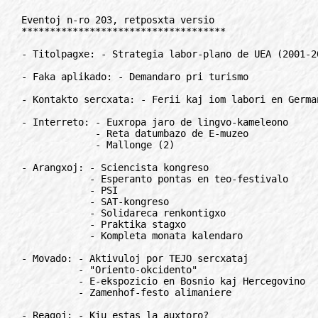
Eventoj n-ro 203, retposxta versio
************************************

- Titolpagxe: - Strategia labor-plano de UEA (2001-2010)

- Faka aplikado: - Demandaro pri turismo

- Kontakto sercxata: - Ferii kaj iom labori en Germanio

- Interreto: - Euxropa jaro de lingvo-kameleono
             - Reta datumbazo de E-muzeo
             - Mallonge (2)

- Arangxoj: - Sciencista kongreso
            - Esperanto pontas en teo-festivalo
            - PSI
            - SAT-kongreso
            - Solidareca renkontigxo
            - Praktika stagxo
            - Kompleta monata kalendaro

- Movado: - Aktivuloj por TEJO sercxataj
          - "Oriento-okcidento"
          - E-ekspozicio en Bosnio kaj Hercegovino
          - Zamenhof-festo alimaniere

- Reagoj: - Kiu estas la auxtoro?

- Instruado, ILEI: - Instruistoj en Norvegio sercxataj

- Konkursoj: - Konkurso de infan-desegnajxo 2001

- Gazetoj: - REGO

- Muziko: - Kompaktdisko de Bronsxtein

- Libroj: - Teatrajxo pri la siberiaj jaroj de Ada Sikorska

- Kulturo: - Cxefverko de Grass en Esperanto

- Rubrikoj: - Mallonge (10), anoncetoj (2), korespondi deziras (2)

- "Eventa ludkvizo"

- Interese: - Euxropaj patentoj
            - Reaginda konstitucio de "The Economist"
            - Paradiza horlogxo

**************************************************************************

TITOLPAGxE
//////////

Strategia labor-plano de UEA (2001-2010)
========================================

Al lingva demokratio

Cel-deklaro pri UEA

UEA celas grupigi tiujn uzantojn de Esperanto, individuajn kaj
kolektivajn, kiuj volas kunlabori por ties progresigo en la vasta kadro de
agado por pli justa mondo.

UEA aparte celas kontribui al pli vasta konscio pri la valoro de la
neuxtrala lingvo Esperanto, kaj al pli amasa lernado kaj uzado de
Esperanto en interkulturaj kaj interlingvaj rilatoj.

UEA celas evoluigi idean kaj organizan kadron, en kiu gxiaj anoj povas
senpere kaj efike kontaktigxi kaj kunlabori, sen limigoj rilate al etna,
nacia, seksa aux ekonomia identeco, politikaj aux religiaj kredoj, kaj
simile.

UEA bazas cxiun sian agadon sur respekto de la homaj rajtoj, de neperforta
paca kunvivado kaj de la vivo-diverseco gxenerale.

Strategia labor-plano de UEA (2001-2010)

Enkonduko

"Al lingva demokratio" estas plano por nova kampanjo kaj strategia plano
por Universala Esperanto-Asocio 2001-2010. La plano estas sekvanto de la
strategia plano de UEA "Kampanjo 2000 por nova lingva ordo", kiu
pluvalidas gxis la definitiva akcepto de la nova plano dum la
komitatkunsido en Zagrebo 2001.

"Al lingva demokratio" estas strebo surbaze de analizo de la nuna stato de
la Esperanto-movado kaj la spertoj de Kampanjo 2000 plifortigi la agadon
de Universala Esperanto-Asocio kaj kontribui al la bonfarto de la tuta
Esperanto-movado. Memorante pri la celoj de Kampanjo 2000 (1. Levi la
organizan kaj iden nivelon de la esperantomovado, 2. Levi la prestigxon de
la internacia lingvo, 3. Influi la internacian vivon) - la plano "Al
lingva demokratio" difinas prioritatajn por la agado de UEA kaj provizas
kadrojn por progresigo de la Esperanto-movado.

Gxi analizas la agadon por Esperanto laux 3 agad-kampoj:
- komprenigo de Esperanto (ekstera informado, interna klerigado pri
  Esperanto kaj pri internacia komunikado);
- paroligo de Esperanto (de kursoj cxiunivelaj, gxis renkontigxoj kaj
  kongresoj), kaj
- utiligo de Esperanto (por interkultura edukado kaj internacia praktika
  kunlaboro).

Tiuj agad-kampoj difinas la cxefajn agad-tavolojn. Ni rekomendas, ke cxiu
kunlaboranta Esperanto-organizajxo analizu sian agadon en tiu kadro, kaj
vastigu la laboron en tiuj tavoloj, kiuj estas plej malfortaj aux pri kiuj
ili plej kompetentas.

La plano ankaux identigas strategiajn prioritatojn aplikeblajn al cxiu
agad-kampo. Tiuj koncepteblas kiel 3 agad-direktoj:
- profesiigxo,
- plijunigxo,
- tutmondigxo.

La plano "Al la tria jarmilo" povas servi al cxiu kunlaboranta Esperanto-
organizajxo kiel komuna bazo por agado. Cxiu organizajxo povas analizi
sian agadon laux tiu cxi kadro. La baza planpropono estas gxenerala kaj
nur indikas kelkajn cxefajn gvidliniojn. Post la definitiva akcepto de la
plano cxiu organizajxo povas adopti gxin al siaj kondicxoj,tenante
lauxeble la gxeneralan ideon de la plano: Agado "al lingva demokratio" per
atento al la tri laborkampoj kaj labordirektoj indiktitaj.

Apartaj detalaj laborprogramojn estu faritaj pri la praktikaj pasxoj por
la praktika plenumo de la plano. La ellaboron kaj plikonkretigon gvidos la
estraro kaj aparta tiucele starigita komisiono surbaze de vasta publika
diskuto gxis la komitatkunsido en 2001. La Komitato estu informita pri la
progreso de la laboro minimume cxiun trian monaton. Lige al la Universala
Kongreso 2001 estu organizita speciala strategia seminario por la
Komitato.

La Komitato post la akcepto en 2001 cxiun duan jaron dedicxu specialan
atenton al la pritakso de la atingoj de la plano. La Komitato povas kiam
ajn respondi al novaj evoluoj por revizii gxin aux nuligi gxin por alpreni
novan planon.

Plano

1-a agad-kampo:

Komprenigo de Esperanto

Tio signifas atingi, ke pri gxi la celataj homoj havu kiel eble plej
gxustajn ideojn.

La agadkampo ankaux celas atenton al vasta kompreno pri la aspektoj de
internacia komunikado en la Esperanto-movado kaj ekster gxi. Konsciigo kaj
klerigo de la Esperanto-movadanoj estas esenca por sukcesa kaj vastskala
konsciigo kaj klerigo ekster la movado.

Sur la ekstera kampo, necesas celi ne nur al pasiva informado (nur
petantoj), sed plie al aktiva informado, cxu al la publiko gxenerala cxu
al pli faka publiko.

Tiucele, ni rekomendas, ke cxiu organizajxo pristudu la inform-kanalojn
uzatajn por similaj kulturaj-sociaj-internaciaj agadoj en la koncernaj
landoj aux medioj. Oni nepre ne neglektu la diversajn uzojn de elektonikaj
retoj por nacilingva informado. Oni ankaux utiligu maksimume la eblojn de
tradukado por disponigi kvalitajn informojn en kiel eble plej multaj
lingvoj.

Sur la interna kampo, necesas plifortigi la tradicion de dauxra klerigxado
pri E-o, cxu temas pri la lingvo mem, gxia historio, literaturo,
socipolitika signifo aux terminologia evoluo. Inter la eblaj rimedoj
trovigxas librokluboj, studgrupoj, seminarioj, ekzamenoj kaj konkursoj.

Direkte al tutmondigxo la agadkampo entenas atenton al tutmonda konciigo
kaj klerigo en regionoj kaj landoj kie la Esperanto-movado ne enradikigxis
aux estas malforta.

Direkte al plijunigxo la agadkampo entenas atenton al konsciigo kaj
klerigo de junaj personoj en kaj ekster la esperantomovado.

Direkte al profesiigxo la agadkampo entenas atenton al plikvalitigo de la
studado de internacia komunikado kaj de la rolo de Esperanto.

2-a agad-kampo:

Paroligo de Esperanto

Tio signifas atingi, ke lerniloj kaj lernokazoj - inkluzive de Esperanto-
renkontigxoj - estu facile troveblaj kaj allogaj por la celataj
homoj.Necesas koncepti la esperantistigxon kiel dauxran procezon, kiu ne
finigxas per la trapaso de baza kurso. Instruistoj trejnigxu pri
komunikiga kaj aktiviga pedagogioj, cxu ekster- cxu en-movade; tiucele la
movado evoluigu kapablojn liveri tian trejnadon je profesia nivelo,
traktante precipe la specifajxojn de Esperanto-instruado. Cxiuj
kursgvidantoj dedicxu parton de la kurso al la pretigado de la lernantoj
por posta memstara agado; lauxeble oni ankaux proponu konkretan dauxrigan
kurson. En la planado de renkontigxoj kaj kongresoj, la orientigo kaj
kontentigo de novuloj estu nepra prioritato. Izolitojn oni kunligu
telefone kaj retposxte.

Direkte al tutmondigxo la agadkampo entenas atenton al sukcesa kultur-
sentema instruado de la fenomeno Esperanto tutmonde.

Direkte al plijunigxo la agadkampo entenas atenton al instruado de la
fenomeno Esperanto al junuloj kaj de junuloj.

Direkte al profesiigxo la agadkampo entenas atenton al la trejnado de
Esperanto-instruistoj kaj al instruado de esperanto al personoj, kiuj
povas utiligi siajn konojn de la fenomeno Esperanto en sia profesia vivo.

3-a agad-kampo:

Utiligo de Esperanto

Tio signifas atingi, ke la celataj homoj trovu ion valoran kaj interesan
per sia uzado de la lingvo.

Necesas transiri de la nuna situacio al vast-skala utiligo de Esperanto
por praktikaj celoj de la homa vivo, kiuj povas esti la plej variaj, de
scienca informigxo al komerco. Fakaj asocioj igxu pli videblaj en landaj
kaj internaciaj kongresoj kaj renkontigxoj kaj en Interreto. Estu emfazo
je interkulturaj utiligoj kaj je utiligoj proponeblaj kiel eble plej frue
al memlernantoj.

1-a agad-direkto:

Profesiigxo

Tio signifas la varbadon kaj aktivigon de i.a. intelektuloj,
universitatanoj, sciencistoj, organizistoj, jxurnalistoj, publicistoj,
instruistoj, kaj aliaj. Celindas krome homoj kun fakaj kapabloj en kampoj
ekster la propra profesio.

Cxi tiuj homoj povas alporti valorajn kapablojn, sed tipe la tempo kiujn
ili povas disponigi al movada agado estas limigita. Gravas tauxga apogo de
la asocio (precipe de gxiaj propraj profesiuloj) al cxi tiuj fakuloj, por
ke ili engagxigxu en konsentitaj projektoj kaj tie povu labori kun
maksimuma produkt-ebleco.

Reekzamenindas la celtrafeco kaj disdivido de la enmovadaj profesiaj
fortoj, por ke ili ekvilibre dispartigxu al administrado, livero de servoj
kaj apogo de la disvastigaj agadoj, kiel difinitaj en cxi tiu plano.

La nocio "profesiigxo" havas implicojn por la tri agad-kampoj:
- En la kampo "komprenigo", tio signifas unuavice la ellaboron dece tauxga
  inform-materialo.
  Gxi ankaux signifas la ellaboron destud-programoj pri Esperanto je supera
  nivelo, kaj la eldonadon de kompetentaj verkoj pri esperantologio kaj
  interlingvistiko.
- En la kampo "paroligo", tio signifas unuavice la plibonigadon de nia
  instruista tradicio, kun disponigo de rimedoj por programo de instruita
  trejnado, perfektigo kaj ekzamenado kaj eldonado de lernil-produktoj,
  modernaj kaj enhave kaj prezentrimede. Tio inkluzivu la akceptitan
  principon, ke minimume unu enmovada aganto okupigxu pri instruado en
  profesiaj kondicxoj.
- En la