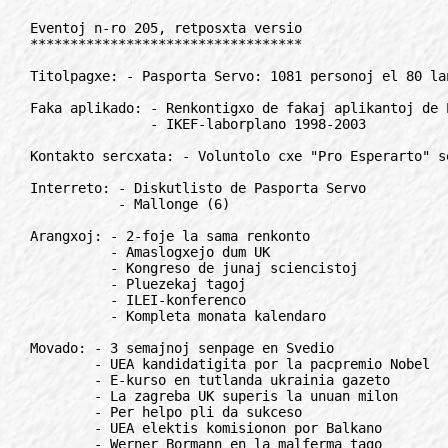
Eventoj n-ro 205, retposxta versio
**********************************

Titolpagxe: - Pasporta Servo: 1081 personoj el 80 landoj

Faka aplikado: - Renkontigxo de fakaj aplikantoj de Esperanto
               - IKEF-laborplano 1998-2003

Kontakto sercxata: - Voluntolo cxe "Pro Esperarto" sercxata!

Interreto: - Diskutlisto de Pasporta Servo
           - Mallonge (6)

Arangxoj: - 2-foje la sama renkonto
          - Amaslogxejo dum UK
          - Kongreso de junaj sciencistoj
          - Pluezekaj tagoj
          - ILEI-konferenco
          - Kompleta monata kalendaro

Movado: - 3 semajnoj senpage en Svedio
        - UEA kandidatigita por la pacpremio Nobel
        - E-kurso en tutlanda ukrainia gazeto
        - La zagreba UK superis la unuan milon
        - Per helpo pli da sukceso
        - UEA elektis komisionon por Balkano
        - Werner Bormann en la malferma tago
        - Mortis la gastejo Edmund Privat
        - Esperanto-junularo en Nepalo
        - Esperantisto en pinta civil-organizajxo
        - Amerika agado
        - Mezperspektiva plano de UEA

Reagoj: - Labortendaro ne okazos
        - Erara peranto

Intruado, IELI: - Esperanto por la angla

Konkursoj: - Literatura konkurso "EKRA-2001"

Radio: - Esperanto-redakcio ricevis la plej multan

Libroj: - Alvoko al E-verkistoj

Rubrikoj: - Mallonge (11), anoncetoj (6), korespondi deziras (4)

"Eventa ludkvizo"

Interese: - Retlista sxercumado

***************************************************************************

TITOLPAGxE
//////////

Pasporta Servo: 1161 personoj el 80 landoj
==========================================

La cxi jara adresaro de la plej fama servo de TEJO, Pasporta Servo, nombras
1161 gastigantojn 80 landoj. En 2000 la reto de gastigantoj konsistis el
1075 adresoj en 76 landoj. En du jaroj la reto kreskis preskaux je unu
kvarono, cxar en 1999 gxi ampleksis 945 adresojn.

Francio okupis la unuan lokon kun 103 gastigantoj kaj Germanio la duan kun
94. Rusio, kie en 2000 estis plej multe da adresoj, havas 87 gastigantojn.
Aliaj landoj kun multaj adresoj por vojagxantaj esperantistoj estas
Pollando (63), Britio (52), Usono (49), Ukrainio (48), Brazilo (46),
Japanio (41), Nederlando (36), Hungario (35), kaj Bulgario kaj Irano (po
34).

En la bele presita 198-pagxa posxlibro trovigxas, krom la adresoj kaj aliaj
informoj pri la gastigantoj, ankaux mapoj kun indikoj pri cxiuj lokoj kun
gastigantoj, tiel ke eblas facile plani sian vojagxon. Enestas ankaux
reguloj kaj konsiloj pri la uzo de la servo kaj aliaj utilaj adresoj.

Esperantistoj, kiuj membras en la Pasporta Servo, rajtas senpage tranokti
cxe la gastigantoj. Membro de Pasporta Servo estas cxiu kiu posedas la
adresaron. Gastigantoj ricevas la libron senpage, aliaj povas acxeti gxin.

La ideon pri Pasporta Servo, tiam sub la nomo Programo Pasporto, prezentis
argentinano Ruben Feldman Gonzalez en 1966. La unua adresaro laux la nuna
sistemo, kun 40 gastigantoj, aperis en 1974 sub la gvido de Jeanne-Marie
Cash el Francio. Ambaux pioniroj trovigxas inter la gastigantoj ankaux en
la plej nova eldono. La nuna administranto de la servo estas Derk Ederveen
el Nederlando.

La adresaro estas acxetebla cxe la libroservo de UEA. La prezo estas 10,80
euxroj plus afranko (plus imposto de 6% en EU). Ekde 3 ekz. oni ricevas
trionan rabaton.

CO de UEA

***************************************************************************

FAKA APLIKADO
/////////////

Renkontigxo de fakaj aplikantoj de Esperanto
============================================

Inter 10-12. 11. 2000. okazis en Prago kolokvo "Aplikoj de Esperanto en
Scienco kaj Tekniko" kiun arangxis Cxeha Esperanto-Asocio kiel sian
kontribuon al Kampanjo 2000 sub auxspicioj de UEA. Gxin partoprenis entute
41 personoj el 11 landoj.

Traktado okazis en tri sinsekvaj sekcioj, nome "Ekonomio sojle al la tria
jarmilo" (7 kontribuoj), "Terminologiaj problemoj de fakaj aplikoj de
Esperanto" (10 kontribuoj) kaj "Scienco kaj tekniko Gxenerale" (4
kontribuoj).

Cxe "ronda tablo" la partoprenantoj diskutis estonton de KAEST kaj estis
fiksita la venonta dato post du jaroj en tradicia tempo, inter 08-10. 11.
2002. Kiel temo de la unua sekcio estis difinita "Elektronikaj rimedoj",
dum la temoj de la dua kaj tria sekcioj restos tradiciaj.

Estis ankaux rekomendite, ke la tradicia arangxo sxangxu sian nomon al
"Konferenco" anstataux "kolokvo", kion la lokaj organizantoj surloke
akceptis.

***************************************************************************

IKEF-Laborplano 1998-2003
=========================

En la gxenerala kunveno de IKEF en 1998 en Montpeliero oni akceptis la
Laborplanon 1998-2000, kiun ni estis ellaborintaj kadre de la UEA-kampanjo
2000 por internacia lingva ordo. Tiu laborplano enhavas diversajn
celtrafajn agadojn (celtrafe en la senco de nia lauxstatuta celo "akceptigi
/ enkonduki Esperanton sur la kampoj komerco, ekonomio kaj ekonomiko"). La
estraro tiam elektis specife cxi tiujn agadojn, cxar ili havas realisman
sxancon por realigo.

Tamen, kiel cxiu de vi povas konstati, multaj el la agaderoj estas ne aux
nur parte realigitaj gxis fine de la jaro 2000. Multo el tio devas ankoraux
esti farata. Konsciante tion, la cxi jara gxenerala kunveno la 28-an de
julio 2000 en Tel-Avivo decidis senmodife plivalidigi tiun laborplanon je
tri jaroj, do gxis fino de 2003. Temas nun pri "Laborplano 1998-2003"!

***************************************************************************

KONTAKTO SERCxATA
/////////////////

Volontulu cxe Pro Esperarto sercxata!
=====================================

Cxe "Pro Esperarto" eblas volontuli kiel EVS-volontulo se vi estas 18-25
jara, EVS, Euxropa Volontula Servo. Tio signifas ke Euxropa Unio pagas
vojagxmonon kaj posxmonon por almenaux 6 monata volontuleco. Volontuli
povas junuloj el EU-landoj kaj kelkaj aliaj Euxropaj landoj.

Esperantistaj volontuloj speciale sercxataj!

Aliaj, kiuj ne estas 18-25 jaraj, aux logxas en aliaj landoj ol supre
menciitaj, povas ankaux volontuli cxe Pro Esperarto, tamen tiam bezonas mem
pagi vojagxkostojn kaj nenion posxmonon ricevas.

Kun Pro Esperarto kunlaboros ekde majo 2001 privata firmao "Aventuro" kiu
arangxas vagrajdo-ekskursojn kun 7 islandaj cxevaloj. La laboro por
volontulo estas varia; ekzemple en gxardeno, arbaro, en kuirejo, en stalo,
kun bestoj kaj gastoj...

Borje Eriksson
Kylekatu 140, FI-15700 Lahti, Finnio
Rete: esperarto@forigu.dlc.fi

***************************************************************************

INTERRETO
/////////

Diskutlisto de Pasporta Servo
=============================

Estas starigita diskutgrupo pri Pasporta Servo cxe:
http://www.egroups.com/group/PasportaServo . Gxi celas kunigi ne nur
gastigantojn, sed ankaux gastojn kaj interesigxantojn. Kvankam ne jam vaste
anoncata, gxi jam nun enhavas kelkajn membrojn. Estonte, gxi estos la cxefa
reta informkanalo por PS (apud la hejmpagxo). Ankaux ekzistas aparta grupo
por la Landaj Organizantoj.

Aligxi oni povas ankau per simpla malplena retposxta mesagxo al:
PasportaServo-subscribe@forigu.egroups.com

La poste ricevotan (anglalingvan) mesagxon oni devas sensxangxe simple
resendi. Tiu resendo konfirmas, ke vere estas vi, kiu aligxas.

***************************************************************************

Mallonge
========

Anstataux la malnova samnoma listo cxe "tripod.com" estis kreata retlisto
"EspeReto", kiu okupigxas pri E-lingvaj retaj listoj, funkcias kiel
anoncejo de novaj E-retpagxoj, servoj. Aligxo cxe: espereto-
subscribe@forigu.egruops.com
* * *
Esperante parolantaj versioj de la interretaj sercxiloj "Altavista",
"DejaNews", "Google", "HotBot", "Infoseek", "Metacrawler" estas troveblaj
cxe: http://www. geocities.com/kalblando/altavist.htm
* * *
Japana Budhana Ligo Esperantista, JBLE lancxis retpagxojn. La adreso estas:
http://www13.u-page.so-net.ne.jp/wa2/syam-z/budhismo.indekso.html
* * *
Pretigxis la retpagxaro de Esperanto-Nederland. Gxi trovigxas cxe:
http://home. hetnet.nl/exsperanto-nederland.
* * *
En francio 25 studentoj de agrikulturo partoprenis Esperanto-stagxon. Iliaj
unuaj Esperantaj retmesagxoj troveblas cxe:
http://perso.wandoo.fr/esperanto/nature.htm. Oni povas ekkorespondadi kun
ili.
* * *
Aperis renovigita reta versio de la lernolibro rusa-Esperanto. Unikoda
versio legeblas cxe: http://www.esperanto.mv.ru
/Lernolibro/UTF8/index.html. X-a versio cxe:
http://www.esperanto.mv.ru/Lernolibro/RUS/index.html

***************************************************************************

ARANGxOJ
////////

2-foje la sama renkonto
=======================

BARO estas germania Esperanto-renkonto, kiu okazas ecx du foje jare. La
arangxo okazas cxi jare inter inter 17-21. 05. kaj 13-17. 09. 2001. Baro
okazas apud Bad Munder, Germanio en mezo de arbaro en bone ekipataj lignaj
domoj. La programo estas kuirado, babilado, promenado, feriado, ripozo, do
temas pri bona, amikeca kunveno.
Pliaj informoj kaj aligxo eblas cxe:

Conny Tennstaedt
Gerokstrasse 5, DE-47053 Duisburg, Germanio
Rete: conny.tennstaedt@forigu.epost.de

***************************************************************************

Amaslogxejo dum UK
==================

Loka Kongresa Komitato de la 86a Universala Kongreso de Esperanto informas
ke en Zagreb estas je la dispono amaslogxejo kun plurlitaj cxambroj. En
amaslogxejo ne ekzistas ebleco de mangxado. Prezo de la tranoktado por la
tuta kongresa semajno estas 35 EUR. Lokoj limigitaj.
Kontakti eblas:

LKK de la 86-a Universala Kongreso de Esperanto en Zagreb
Kneza Mislava 11, HR-10000 Zagreb, Kroatio
Rete: esperanto@forigu.zg.tel.hr

***************************************************************************

Kongreso de junaj sciencistoj
=============================

La 4-a Kongreso de la Junaj Sciencistoj de Azi-Pacifikaj landoj okazos
inter 09-13. 08. 2001 en Vladivostoko, Rusio surbaze de la Teknika
Universitato. Okazos entute 20 sekcioj, inter kiuj "Esperantologio kaj
interlingvistiko". La laborlingvoj de la kongreso estos rusa, esperanto kaj
angla. Dum 