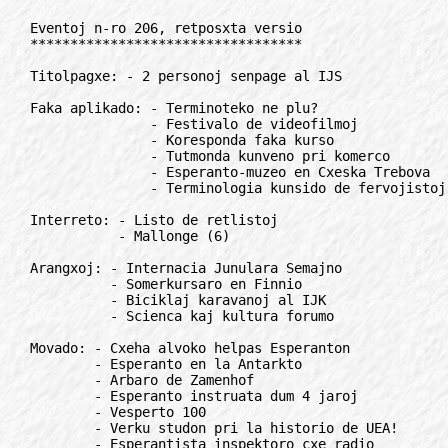
Eventoj n-ro 206, retposxta versio
**********************************

Titolpagxe: - 2 personoj senpage al IJS

Faka aplikado: - Terminoteko ne plu?
               - Festivalo de videofilmoj
               - Koresponda faka kurso
               - Tutmonda kunveno pri komerco
               - Esperanto-muzeo en Cxeska Trebova
               - Terminologia kunsido de fervojistoj

Interreto: - Listo de retlistoj
           - Mallonge (6)

Arangxoj: - Internacia Junulara Semajno
          - Somerkursaro en Finnio
          - Biciklaj karavanoj al IJK
          - Scienca kaj kultura forumo

Movado: - Cxeha alvoko helpas Esperanton
        - Esperanto en la Antarkto
        - Arbaro de Zamenhof
        - Esperanto instruata dum 4 jaroj
        - Vesperto 100
        - Verku studon pri la historio de UEA!
        - Esperantista inspektoro cxe radio
        - Monda raporto pri lingvoj - 2001
        - TEJO-aktuale
        - Raporto pri packultura TEJO-seminario
        - Kvin bildkartoj
        - Kio furoras en la Esperanto-libromerkato en 2000?
        - Gxenelurba projekto

Instruado, ILEI: - Kurso de Esperanto

Konkursoj: - Fabelkonkurso al infanoj

Radio: - Populara E-elsendo

Libroj: - Esperanto-lernolibro por araboj

Kulturo: - Esperanto-muzikalo

Rubrikoj: - Mallonge (10), anoncetoj (4), korespondi deziras (3)

"Eventa ludkvizo"

Interese: - Interreto-lingvo
          - Sxercoj
          - Rejkjaviko elektis la anglan

***************************************************************************

TITOLPAGxE
//////////

2 personoj senpage al IJS
=========================

Melinda Szekeres estis fervora, juna esperantistino, membro de Hungara
Esperanto-Junularo, HEJ. Sxi mortis en februaro 2001. Honore al sxia memoro
la gepatroj ekde nun cxiujare subvencias partoprenon de 2 junaj
esperantistoj en la plej granda mez-euxropa junulara arango, IJS.

Al la subvencio de "Premio Melinda" povas aligxi junaj esperantistoj, se
ili estas:
- studentoj aux lernantoj
- aux ili estas el t.n. B-landoj (ekz. iamaj socialismaj landoj)

kaj bone parolas Esperanton aux diligente partoprenas en la internaciaj
kursoj dum IJS.

Se vi volas kandidatigxi al la subvencio de "Premio Melinda", sendu vian
sinprezenton (kun via IJS-aligxilo) al:

Fondajxo Esperanto cxe Eventoj
pk. 87, HU-1675 Budapest, Hungario
Rete: eventoj@forigu.esperanto.org

***************************************************************************

FAKA APLIKADO
/////////////

Terminoteko ne plu?
===================

La cirkulero pri terminologiaj problemoj nomita "Terminoteko" kaj redaktita
de Bernhard Pabst aperis inter 1991-96 en 14 kajeroj. En presita formo
aperis nur 12 kajeroj, ili estas troveblaj ankaux en la kompaktdisko
"espRom".

Bedauxrinde Terminoteko ne plu aperas, kvankam la neceso havi tian
cirkuleron estas pli granda ol iam ajn antauxe. Eble iu dauxrigos? La
kajeroj 13 kaj 14 neniam aperis surpapere, sed ekzistas en elektronika
formo.
Volontuloj por dauxrigi la serion povas kontakti:

Bernhard Pabst,
Holscheider Str. 4, DE-53773 Hennef, Germanio
Rete: pabst@forigu.hvbg.de

***************************************************************************

Festivalo de videofilmoj
========================

La 5-a Festivalo de Videofilmoj okazas la 29-an de septembro 2001 en
Maribor, Slovenio. Oni povas partopreni kun filmoj en du kategorioj: arta
filmo, dokumenta filmo. Artaj filmoj ne estu pli longaj ol 10 minutoj,
dokumentaj filmoj ne estu pli ol 15 minutoj.
Pliaj informoj kaj aligxo cxe:

Esperanto-Societo
Besednjakova 1. SI-2000 Maribor, Slovenio

***************************************************************************

Koresponda faka kurso
=====================

Profesoro Jan Werner estas delonge fama en Esperantio pri la evoluigo de
scienca kaj teknika terminologio kaj metodoj pri ties sistema evoluigo, pri
kiu li verkis ecx kurslibron. Post la Kolokvo pri Apliko de Esperanto en
Scienco kaj Tekniko (KAEST) arangxita pasintnovembre en Prago, li planas
pluan dauxran fakan agadon.

Li favorus koresponde instrui junajn fakulojn esperantistajn pri
terminologiaj metodoj, por ke tiuj estu kompetentaj por sisteme prilabori
terminologion pri sia fako private, sed ankaux por kontribui al tia laboro
enkadre de la iam aktiva, sed lastatempe, pro manko de partoprenantoj,
lacigxinta TEC (Terminologia Esperanto-Centro). Interesatoj skribu al:

prof. Jan Werner
Kroftova 84, CZ-61 600 Brno, Cxehio

***************************************************************************

Tutmonda kunveno pri komerco
============================

Okazis ret-kunveno pri komercado cxe la adreso www.komerco.com/babilejo la
24-an de marto 2001 inter 15:00-18:00 UTC.

s-ano Wang Tianyi
Rete: informo@forigu.komerco.com

***************************************************************************

Esperanto-muzeo en Cxeska Trebova
=================================

La loka muzeo de Cxeska Trebova kolektas informojn pri agado de kluboj,
akceptas donacojn, precipe librojn kaj manuskriptojn. La biblioteko posedas
6310 librojn ordigitajn jene: 1. Lernolibroj 2. Vortaroj 3. Gvidlibroj 4.
Prozajxoj 5. Poeziajxoj 6. Kongresoj 7. Teatrajxoj 8. Binditaj gazetoj 9.
Kantaretoj 10. Pri Esperanto 11. Sciencaj (fakaj) 12. Religio 13.
Biografioj 14. Adresaroj 15. Politikajxoj 16. Ceteraj. Ankoraux necesas
enkomputiligi duoblajxojn. La muzeo preparas bildkarton kun Esperanto-fako.

el: Starto 2001/1

***************************************************************************

Terminologia kunsido de fervojistoj
===================================

En novembro 2000 okazis terminologia seminario pri fervoja transporto kaj
trafiko en Dobrichovice, Cxehio sub auxspicio de Internacia Fervojista
Esperanto-Federacio, IFEF.

***************************************************************************

INTERRETO
/////////

Listo de retlistoj
==================

Estas registritaj jam pli ol 200 Esperantlingvaj retlistoj (alinome
diskutlistoj, novajxlistoj, distribulistoj) cxe http://www.eventoj.hu

La "Listo de listoj" estas grupigita al "cxefaj, fakaj, lingvoinstruaj kaj
ceteraj" blokoj, kaj enhavas ne nur la nomon, temon kaj adreson de la
unuopaj listoj, sed ankaux teknikan klarigon pri la maniero de aligxado.

Se vi trovas mankon en la supra listo, aux vi havas informon pri ekesto /
modifo / nuligo de iuj listoj, estas bonvena via informo, kompletigo kaj
korekto.

La "Liston de listoj" prizorgas redakcio de la retposxta Esperanto-
novajxservo "Ret-Info".

***************************************************************************

                 E s p e r a n t a j   r e t - l i s t o j

                           http://www.eventoj.hu

***************************************************************************

Mallonge
========

La revuo de Itala Esperanto-Federacio estas nun legebla en reto cxe la
adreso: http://www.esperanto.it/rivista.htm en formato PDF.
* * *
La fama fabelo "La Eta Princo" verkita de Antoine de Saint-Exupery, en
Esperanto, kompleta teksto kun originalaj figuroj kaj ligoj al aliaj samaj
pagxoj en diversaj lingvoj legeblas cxe:
http://www.utopia.com.br/esperanto/eta/
* * *
Reta versio de la revuo "Kelkfoje" legeblas cxe:
http://home.wanadoo.nl/janhut/kelkfoje
* * *
Ekfunkciis la retpagxejo de Hilelista E-rondo cxe:
http://www.geocities.com/hilelistarondo, en kiu interalie oni povas trovi
cxiujn gxisnunajn numerojn de la duonmonata bulteno de la rondo.
* * *
La retpagxadreso de "La Esperanta Komputilfaka Centrejo" estas sxangxita.
Gxi nun estas atingebla cxe http://www.peco.yucom.be/ekc/  Retadreso de La
Esperanta Komputilfaka Centrejo nun estas: peco@forigu.yucom.be
* * *
"Dessapt Pierre" (rete: dspt@forigu.club-internet.fr), kolektanto de malnovaj
radio-aparatoj kompilis 3-lingvajn retpagxojn pri la "Historio de la
Radio". Adreso de la retpagxo: http://perso.club-internet.fr/dspt

***************************************************************************

ARANGxOJ
////////

Internacia Junulara Seminario
=============================

La 14-a Internacia Junulara Seminario, IJS okazas inter 13-19. 07. 2001 en
Szombathely, Hungario. La temo de la cxi jara IJS estas "Muziko" kiel
internacia lingvo. La organiza teamo, la temo kaj la partoprenantoj
garantias vere bonan, amuzigan, aktive ripozigan etoson dum la plej
tradicia kaj plej granda mezeuxropa junulara arangxo. Ankaux la cxi jara
IJS donas al la partoprenantoj surprizojn, ekskurson, iom da "tradicia
akvumado" kaj dumnoktan dancadon gxis la "preskaux-morto".

Haveblas perinterreta aligxilo al IJS cxe: http://www.esperanto.hu/hej

Estas organizota karavano al la UK en Zagrebo, kiun eblas partopreni.
Pliaj informoj kaj aligxo cxe:

Hungara Esperanto-Junularo
Pf. 87. HU-1675 Budapest, Hungario
Rete: hej@forigu.math.bme.hu

***************************************************************************

Somerkursaro en Finnio
======================

Somera Esperantosemajno okazos inter 01-05. 07. 2001 en la lando de miloj
de lagoj en Valamo instituto, Heinavesi, cxe bela lago en orienta
Finnlando. Oni povas krom la enhavoricxaj kaj altnivelaj kursoj rigardi la
belegan pejzagxon. La altnivelon garantias kursgvidantoj, Sylvia Hamalainen
el Finnlando kaj Atilio Orellana Rojas el Argentinio-Nederlando.
Pliaj informoj kaj aligxo:

Valamon Kansanopisto
Siltasaarenkatu 15 C 65, FI-00530 Helsinki, Finnio
Rete: valamon.kansanopisto@forigu.valamo.fi

***************************************************************************

Biciklaj karavanoj al IJK
=========================

La Biciklista Esperantista Movado Internacia (BEMI) organizas tri biciklajn
karavanojn al la Internacia Junulara Kongreso en Strasburgo, en julio 2001.
Malfermataj al cxiuj, neesperantistoj ankaux bonvenas. Dum tiaj karavanoj
oni kutimas temdumi, foje sovagxe, kio alportas al tiuj renkontigxoj
specialan etoson, tre amikeman, en kiu cxiu sin sentas libera. Tiuj, kiuj
preferas, tamen ja rajtas tranokti engasteje.

Oni organizas 5 karavanojn:
- Norda karavano: Londono, Bruselo, Luksembur