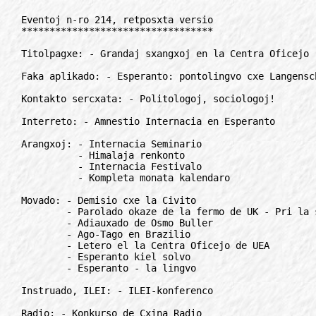
Eventoj n-ro 214, retposxta versio
**********************************

Titolpagxe: - Grandaj sxangxoj en la Centra Oficejo

Faka aplikado: - Esperanto: pontolingvo cxe Langenscheidt

Kontakto sercxata: - Politologoj, sociologoj!

Interreto: - Amnestio Internacia en Esperanto

Arangxoj: - Internacia Seminario
          - Himalaja renkonto
          - Internacia Festivalo
          - Kompleta monata kalendaro

Movado: - Demisio cxe la Civito
        - Parolado okaze de la fermo de UK - Pri la sento, esti prezidanto
        - Adiauxado de Osmo Buller
        - Ago-Tago en Brazilio
        - Letero el la Centra Oficejo de UEA
        - Esperanto kiel solvo
        - Esperanto - la lingvo

Instruado, ILEI: - ILEI-konferenco

Radio: - Konkurso de Cxina Radio

Libroj: - Libro pri Grabowski

Rubrikoj: - Mallonge (6), anoncetoj (5), korespondi deziras (8)

"Eventa ludkvizo"

Interese: - Ministroj kontraux unulingvismo - Germanio kaj Francio plendas
            cxe EU
          - Kiel oni igxas jxurnalisto
          - Cxu vi sciis, ke...
          - Pensu logike! - Paroj kaj preferoj

***************************************************************************

TITOLPAGxE
//////////

Grandaj sxangxoj en la Centra Oficejo
=====================================

Lige al la lastaj elektoj de la estraro post kelkaj monatoj forlasos la
Centran Oficejon de UEA pluraj oficistoj, inter ili ambaux direktoroj, kaj
redaktoro de la revuo Esperanto.

La Centra Oficejo, CO en Roterdamo estas la plej cxefa motoro de la
Esperanto-movado. 11 oficistoj priservas ne nur la estraron de UEA, sed
ankaux la Landajn Asociojn, la individuajn membroj, funkciigas la
"Libroservon", organizas la UK-n, prizorgas la eldonan agadon (la revuo kaj
multaj libroj), kaj plenumas dekojn kaj dekojn de aliaj cxiutagaj taskoj.
Ne senkauxze elformigxis la diro, ke "UEA povas ekzisti sen bone funkcianta
estraro, sed ne povas ekzisti sen la Centra Oficejo".

En la fino de la lasta komitatkunsido en Zagrebo, Osmo Buller (la gxenerala
direktoro de CO) ekstaris kaj anoncis la demision de si mem kaj de Pasquale
Zapelli (direktoro). Ankoraux samtage ankaux Istvan Ertl (redaktoro de la
revuo Esperanto) anoncis sian demision al la nova prezidanto Renato
Corsetti. La sxokiga anonco de Osmo Buller tamen apenaux estis perceptita
de la Komitato, krom Corsetti nur Anna Ritamaki - kun fluantaj larmoj -
dankis plenkore la tutan gxisnunan agadon de Osmo en la interesoj de UEA.
La 27-an de auxgusto la abdiko estis ankaux skribe sendita al la estraro,
kaj tiam vekigxis ankaux la gxis tiam dormanta komitato, kaj eksvarmis la
mesagxoj en la komitata retlisto.

Pezigas la situacion, ke fine de decembro pensiigxos Simo Milojevicx, kaj
pluraj aliaj oficistoj sercxadas por si novan laboron.

La abdikoj tamen ne signifas blokigon de CO. En sia adiauxa parolo Osmo
emfazis, ke ili ne volas piki en la dorson de la asocio, ecx inverse: ili
pretas kaj volas helpi la instruadon, ekzercigon de la posteuloj, kaj faros
cxion por la glata transdonado de la funkcioj. Osmo Buller restos gxis fino
de februaro (dum 4 jaroj li ne foruzis siajn feri-tagojn, do formale restos
en plusaj 89 tagoj), Istvan Ertl restos lauxplane gxis fino de julio.

* * *

Labori kiel oficisto en Esperantujo estas ege malfacila afero. Oni devas
plenumi amason de deekstere apenaux videbla tasko, aliflanke la cxefajn
decidojn faras la honoroficaj estraranoj, kiuj ofte ne vere estas fakuloj
pri organiziko, kaj ne konas (ne povas koni) la detalojn de multaj fluantaj
aferoj. Krome, la oficistoj devas kunlabori kun dauxre sxangxigxantaj
personoj kaj plenumi ilian decidon, ecx se ili estas malgxustaj kaj eraraj.
En tiuj aferoj - sed ankaux ene de la estrara laboro - kompreneble aperas
ankaux personaj konfliktoj. (Cxe la lastaj elektoj ekzemple en Montpellier
ecx 2 personoj rezignis pri sia estraraneco se tiun partoprenos ankaux
Michela Lipari...)

Ankaux en la pasinta jaro estis situacio, kiam lige al nebazita krim-
kalumniado fare de Sabira Stahlberg la konduto de estraranoj vekis personan
konflikton. Osmo en sia parolo en Zagrebo aparte atentigis la ontajn
estrarojn, ke en sia malfacila laboro kaj sinoferto la oficistoj bezonas
cxefe la subtenonaparte de la estraro. "Kvankam ni scias, ke estas nesimpla
afero trovi samtempe 2 direktorojn, tamen cxiuj rajtas rezigni pri sia
posteno..."

Membro de la elekto-komisiono asertas, ke li ne estis avertitaj pri
fundamenta ne-akordigxo inter iuj estraranoj kaj CO. Pluraj komitatanoj ja
konsciis pri la problemo, sed tute ne zorgis pri la eventuala sekvo de
elektoj, aliaj (la plimulto) ne interesigxas aux tute ne scias pri la
problemoj.

Do la fina rezulto: pro la estrarana elektigxo de Michela Lipari, kaj
elektigxo de Renato Corsetti kiel prezidanto 2 direktoroj plus la redaktoro
de la revuo Esperanto forlasas la Centran Oficejon.

La Esperanto-movadon atendas malfacilaj monatoj...

Laszlo Szilvasi

***************************************************************************

FAKA APLIKADO
/////////////

Esperanto: pontolingvo cxe Langenscheidt
========================================

La fama germana firmao Langenscheidt ofertas komputilan programon por
parkerigi vortojn de fremdaj lingvoj ("Vokabeltrainer"). Gxi uzeblas jam
por 57 lingvoj; la koncernajn vortlistojn oni povas elsxuti senpage el la
reto. Inter ili trovigxas ankaux bonkvalita vortlisto Esperanto-germana kun
8.430 vortoj. Laux nombro de la elsxutoj, Esperanto trovigxas nun sur la
22a loko (aux sur la 12a, se ni adicias la elsxutojn de cxiuj vortlistoj de
la sama lingvo). Sed ankoraux pli interese estas, ke plimulto de la
vortlistoj estas farita surbaze de Esperanto kiel pontolingvo.

Ulrich Matthias
Rete: ulrich.matthias@forigu.t-online.de

***************************************************************************

KONTAKTO SERCxATA
/////////////////

Politologoj, sociologoj!
========================

Oni sercxas kontaktojn kun politikistoj, sociologoj, okupigxantoj pri
internaciaj rilatoj por fake korespondi, kunlabori, k. s.
Kontakti eblas:

Valentin Seguru
ul. Nagornaja, 15-1-66 RU-113186 Moskva, Rusio

***************************************************************************

INTERRETO
/////////

Amnestio Internacia en Esperanto
================================

Danke al Vincent Charlot, ekde nun eblas legi aktualajn komunikojn de
Amnestio Internacia en la Internacia Lingvo, Esperanto. La tekstoj estas
libere uzeblaj, kaj vi povas aperigi ilin en viaj revuoj aux informiloj.

La materialo troveblas cxe: http://users.skynet.be/bs939002/amnestio.html.

Jakvo Schram
Rete: j.schram@forigu.skynet.be

***************************************************************************

ARANGxOJ
////////

Internacia Seminario
====================

La 45-a Internacia Seminraio, IS okazas inter 27. 12. 2001 - 03. 01. 2002
en Rotenburg, Germanio. IS estas "la junulara, silvestra Esperanto-arangxo"
en Germanio. Cxi jare la loko estas unu el la plej belaj urboj de la lando.
La partoprenantojn atendas la amuzigaj programoj kaj neforgesebla etoso.
Okazas kursoj, ludoj, ekskursoj, silvestra balo kaj cxiunokta, freneza
diskoteko.
Pliaj informoj kaj aligxo cxe:

Germana Esperanto-Junularo
Grellstr 36, DE-10409 Berlin, Germanio
Rete: bero@forigu.esperanto.de

***************************************************************************

Himalaja renkonto
=================

La 4-a Internacia Himalaja Renkonto okazas inter 26. 02. - 08. 03. 2002. La
celo de la renkonto estas kunigi esperantistojn el la tuta mondo en unika
loko por kune babili, vagadi, ferii, ktp.
Pliaj informoj kaj aligxo cxe:

Nepala Esperanto-Asocio
Pk. 10518, Kathmandu, Nepalo

***************************************************************************

Internacia Festivalo
====================

La 18-a Internacia Festivalo, IF okazas inter 27. 12. 2001 - 03. 01. 2002
en Magdeburgo, Germanio. IF estas la "tradicia, familia, silvestra" arangxo
en Germanio. Oni atendas familiojn kaj esperantistojn prefere inter 25-55
jaroj, sed memkompreneble ankaux aliagxulojn. Estas programoj por paroj,
familioj kaj familioj kun infanoj. Oni povas en agrabla Esperanto-medio
renkonti la novan jaron dum la internacia festivalo.
Pliaj informoj kaj aligxo cxe:

Hans-Dieter Platz
Postfach 1148, DE-34303 Niedenstein, Germanio
Rete: hdp@forigu.internacia-festivalo.de

***************************************************************************

Kompleta monata kalendaro
=========================

La kompleta jara listo de E-arangxoj dauxre aktualigata de ni, troveblas en
interreto http://www.eventoj.hu . Korektoj, aldonoj estas bonvenaj! Por
ricevi txt-formatan version sendu mesagxon (enhavo ne gravas) al la
auxtomato: kalendaro@forigu.esperanto.org

* * *

21-23.09. 14-a Internacia Kultura Festivalo en Usti nad Labem. Inf:
Miroslav Smycka, Kojeticka 90, CZ-403 03 Usti nad Labem, Cxehio. Tel:
+420-47-5532417
* * *
21-23.09. 17-a Kongreso de Polaj Esperantistoj-Fervojistoj en Malbork. Inf:
s-ro Mieczyslaw Pietrzikowski, ul. 3 Maja 25/31, PL-80-802 Gdansk, Polio.
* * *
21-30.09. 27-a Internacia Forumo pri Turismo, Edukado kaj Kulturo kaj 24-a
Sanmarineca Universitata Sesio de AIS San-Marino kaj 20-a Pola Studadsesio
de AIS, Bydgoszcz. Inf: Monda Turismo, str. M. Sklodowskiej-Curie 10,
PL-85-094 Bydgoszcz, Polio. Tel/fakso: +48-52-3415744 aux 3460082. Rete:
andreo@forigu.rubikon.net.pl
* * *
22-23.09. Skota Studrondo, Dunblane. Inf: Esperanto-Asocio de Skotlando, 47
Airbles Crescent, Motherwell, ML1 3AP, Skotlando, Britio. Rete:
secretary@forigu.ScottishEsperanto.Gothere.uk.com
* * *
23-28.09. InterlingvistikaJ Studoj cxe la Universitato Adam Mickiewicz,
Poznan. Inf: Ilona Koutny, str. Poniatowskiego 3, PL-62-020 Swaredz, Polio.
Tel: +48-61-8172873. Rete: ikoutny@forigu.amu.edu.pl
* * *
26.09. Euxropa tago de lingvoj
* * *
26-28.09. Kongreso de REFA en delto de Danubo. Inf: Stefan Mihai, str.
Mircea cel Bartan 39 bl. 51 ap. 26, RO-2200 Brasov, Rumanio. Tel:
+40-92-830123
* * *
27-30.09. 12-a MontKabana Renkont