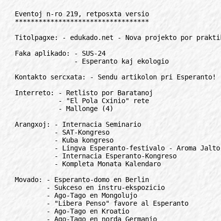
Eventoj n-ro 219, retposxta versio
**********************************

Titolpagxe: - edukado.net - Nova projekto por praktikantaj instruistoj

Faka aplikado: - SUS-24
               - Esperanto kaj ekologio

Kontakto sercxata: - Sendu artikolon pri Esperanto!

Interreto: - Retlisto por Baratanoj
           - "El Pola Cxinio" rete
           - Mallonge (4)

Arangxoj: - Internacia Seminario
          - SAT-Kongreso
          - Kuba kongreso
          - Lingva Esperanto-festivalo - Aroma Jalto-2002
          - Internacia Esperanto-Kongreso
          - Kompleta Monata Kalendaro

Movado: - Esperanto-domo en Berlin
        - Sukceso en instru-ekspozicio
        - Ago-Tago en Mongolujo
        - "Libera Penso" favore al Esperanto
        - Ago-Tago en Kroatio
        - Ago-Tago en norda Germanio
        - Ago-Tago en pola tv
        - Trilingva posxtkarto
        - 1-a lingva foiro en Ivanovo
        - Alia opinio - Kulturo kaj E-instruado
        - UEA savota pere de la Civito?

Reagoj: - Korekto de dato

Instruado, ILEI: - Kvazaux antauxen!

Radio: - Programo de ROI

Muziko: - Muzika KD - donace

Libroj: - Socia rolo de kromamantoj

Rubrikoj: - Mallonge (11), ni mencias (1), anoncetoj (3),
            korespondi deziras (10)

"Eventa ludkvizo"

Interese: - Edukado - usona premo
          - Truko por plivastigi la movadon

***************************************************************************

                  Dankon pro frua renovigo de via abono de

                               E V E N T O J

                                    kaj

                              R E T - I N F O

                                  por 2002!

***************************************************************************

TITOLPAGxE
//////////

Edukado.net
===========

Nova projekto por praktikantaj instruistoj

Interreto estigxis grava ilo por esperantistoj. Gxi faciligas rapidan,
tutmondan komunikadon, tiel ke diasporaj esperantistoj dise en la mondo
facile povas kunligigxi kaj estigxi parto de lingva komunumo. Bona
instruado estas kondicxo por ke tiu lingvokomunumo, de plejparte nedenaskaj
lingvanoj, kresku kaj prosperu. La usona Esperanta Scienca Fondajxo
(Esperantic Studies Foundation, www.esperantic.org) tial iniciatis la
kreadon de la interreta servo "edukado.net", kiu subtenas instruistojn kaj
lernantojn de Esperanto. "Edukado.net" konsistus el tri partoj:
- katalogo de lerniloj;
- lernilteko kaj;
- pedagogia informejo.

Unue lancxigxos en decembro 2001 la katalogo de lerniloj. Gxi estos
datenbanko de cxiuj gravaj lerniloj de Esperanto, printitaj, vidbendaj
(videaj) kaj digxitaj. La lerniloj estos sercxeblaj laux diversaj kriterioj
kaj sxlosilvortoj pere de interreta sercxilo en la retpagxo:
http://www.edukado.net.

La kriterioj temas ekz. pri la nivelo de instruado, la agxogrupo de
lernantoj, la fontolingvo de la instruilo, la pritraktataj temoj ktp. Tiel
ekzemple instruisto kiu sercxas lernilon por vortprovizo por plenkreskuloj
je meza instrunivelo trovos la korespondan lernilon cxe edukado.net.

La listo de lerniloj estas farata post zorga analizo kaj cxiu lernilo
prezentigxas kun informoj pri formato, enhavo, metodo, nivelo, aspekto kaj
komento de instruisto. Fine de la redaktora analizo cxiu uzanto povas
aldoni proprajn komentojn kaj rekomendojn rilate al la lernilo. Tiel aliaj
instruistoj kaj lernantoj povas utiligi la spertojn de la aliaj kaj lerni
de ili. La servo ebligas al la uzantoj ankaux aldoni informojn pri novaj
lerniloj por aktualigi la datenbankon. Tuj post redaktora kontrolo la nove
aldonitaj informoj estas publike alireblaj por cxiuj uzantoj. La katalogo
provos doni liston pri la plej grandaj libroservoj kie la lerniloj
acxeteblas kaj indiki la tieajn aktualajn prezojn, por ebligi al la
sercxantoj ne nur informigxi sed poste ankaux povi rapide akiri la
elektitan ilon.

Se la unua etapo, nome la katalogo, havas intereson kaj sukceson, en 2002
ESF pretas subteni la kompletigon de "edukado.net" per la du aliaj partoj:
lernilteko aux tujeldonejo kaj pedagogia informejo.

La lernilteko ebligos facilan intersxangxon de ekzercaroj kiujn verkis
instruistoj mem. Ili povas esti sendependaj pagxoj traktantaj diversajn
gramatikajn, leksikajn, ktp. temojn aux povas esti kompletigaj materialoj
kaj ekzercoj al konkretaj lerniloj kaj rekte uzeblaj kun tiuj. Ni planas
kolekti ankaux testaron kaj kontrolmaterialojn (kun solvoj). La uzantoj de
la lernilteko povos mem sendi siajn digxitajn lernilojn (ekzemple kiel
Word-dokumenton) al la datenbanko kie tiuj katalogigxas kaj estos
elsucxeblaj digxite denove de ajna alia uzanto. Do cxiuj uzantoj povos
sucxi el ladatenbanko ekzakte tiujn ekzercarojn kiujn ili bezonas kaj tuj
uzi aux adapti por sia laboro. Tiel sxparigxos miloj da laborhoroj por
instruistoj kiuj ne plu devos konstrui por cxiu situacio proprajn
ekzercojn.

La pedagogia informejo entenos plejparte informojn pri la internaciaj
ekzamenoj kaj anonctabulon en kiu aliaj kursoj povas esti anoncitaj. Same
kursorganizantoj povas sercxi instruistojn per anonco kaj instruistoj povas
oferti siajn servojn al organizantoj.

Cxiuj servoj estas senkostaj.

La projekta realigo estas farata de entrepreno en Berlino, kun la jenaj
teamanoj:
Katalin Kovats (Smidliusz): pedagogia kaj enhava redaktado;
Hokan Lundberg: teknika gvidado, programado, publikaj rilatoj;
Clayton Smith: evoluigo de la datumbazo, programado;
Nastja Kojxevnikova: grafika aspektigo;
Ralf Gion Frhlicx: konceptigo, projekta gvidado, publikaj rilatoj.

En la nuna unua fazo de la laboro la redaktanto de la katalogo bezonas
informojn pri la plej sukcesaj kaj bone uzeblaj lerniloj internaciaj, sed
pli grave pri la eksterlande malpli konataj nacilingvaj iloj. Pro tio ni
petas la kolegojn kaj verkintojn de lerniloj helpi nin esti bone informitaj
kaj sugesti al ni tiajn lernilojn, eventuale sendi ekzempleron (kiun post
la analizo ni povos ecx resendi al la sendinto).

La lernilteko bezonos ecx pli da aktiva kontribuo flanke de la Esperanto-
instruistaro, sed la teamanoj tre esperas, ke nek la intereso nek la
kontribuemo mankos kaj tiel nia mondskala reto ekhavos bone uzeblan kaj
utilan, modernan datumbazon.
Kun ideoj kaj sugestoj por la katalogo bonvolu kontakti:

Hesselbom Berlin GmbH
Wichertstr. 46, DE-10439 Berlin, Germanio
Rete: hesselbom@forigu.t-online.de

***************************************************************************

FAKA APLIKADO
/////////////

SUS-24
======

Inter 21-30. 09. 2001 en Bydgoszcz, Polio, en la ejoj de la Internacia
Studumo pri Turismo kaj Kulturo, ISTK de "Monda Turismo", okazis la 24-a
Sanmarineca Universitata Sesio, SUS de la Akademio Internacia de la
Sciencoj de San Marino, AIS. La sesion partoprenis preskaux 200
gestudentoj, geprofesoroj de AIS kaj aktivuloj de Esperanto-turismo el
dudek landoj. Inter la gastoj estis i.a. la nova prezidanto de Universala
Esperanto-Asocio (UEA) d-ro Renato Corsetti, prezidanto de AIS OProf.
dr.habil. Helmar G. Frank, direktoro de la Klerigofico de AIS OProf.
dr.habil. Hans-Dietrich Quednau kaj dekano de la Morfoscienca Sekcio de AIS
AProf. dr. Gunter Lobin.

La scienca kaj eduka programo de la 24-a SUS kaj de la paralela 20-a pola
studadsesio de AIS ampleksis dudek kvin kursojn - plejparte en la
internacia lingvo - pri tre diversaj temoj, inter kiuj cxiu povis trovi
kelkajn interesajn por si. Apartan atenton vekis la temoj:
"Planlingvopsikologio", "Turismaj kaj komunikadaj asekuroj", "Natur-
kuracado", "Kulturaj, edukaj kaj politikaj problemoj de Euxropa Unio",
"Amaskomunikiloj en multkultura edukado", "Informadiko kaj la ekologia
ekspertizo", "Bazaj konceptoj de geografia informprilaboro" kaj "Elementa
kurso pri logiko". Cxiu kurso konsistis el kvar 90-minutaj prelegoj.

La 24-a SUS estis rekorda laux nombro de okazintaj bakalauxrigaj kaj
magistrigaj fin-ekzamenoj de AIS. Post trijara studado en la studumo de
"Monda Turismo" al bakalauxrigaj ekzamenoj antaux 6-persona komisiono de
AIS subigxis 20 gestudentoj el Polio, Albanio kaj Rumanio, kaj 18 el ili
sukcesis; por magistrigxo al 11-persona ekzamenkomitato de AIS prezentigxis
ses gepoloj, kiuj studis entute kvin jarojn, kaj cxiuj sukcesis.

Monda Turismo
str. M.Sklodowskiej-Curie 10, PL-85-094 Bydgoszcz, Polio

***************************************************************************

Esperanto kaj ekologio
======================

La Departemento pri Komunikado de Brazila Esperanto-Ligo starigis
laborgrupon por ellabori kaj kunordigi planon kun la celo diskonigi
Esperanton inter la aktivuloj de la ekologiista movado en Brazilo.

Spertuloj pri tiu agadkampo, inkluzive logxantaj en aliaj landoj, estas
invitataj kunlabori per sugestoj kaj partopreno en la disvastigaj laboroj
cxe la brazilaj ekologiistoj.
Kontaktoj cxe:

Aristophio Andrade Alves Filho
C.P. 396, BR-57020-970, Maceio (AL), Brazilio
Rete: ariknub@forigu.esperanto.org.br

***************************************************************************

KONTAKTO SERCxATA
/////////////////

Sendu artikolon pri Esperanto!
==============================

Brazila Esperanto-Ligo, BEL petas sendi artikolojn favorajn al Esperanto.
Estas atendataj artikoloj, kiuj aperis - aux ne aperis - en nacilingvaj
gazetoj aux aliaj eldonajxoj. BEL petas la Esperanto-tradukon de tiuj
artikoloj por pliricxigi gxian bibliotekon kaj por aperigi la verkojn en
braziliaj jxurnaloj kaj eldonajxoj. La verkistoj estas petataj sendi kun la
artikolo la titolon, auxtoron, pseuxdonimon, naciecon, profesian titolon de
la auxtoro, informojn pri la publikigo de la artikolo (lando, dato,
eldonajxo), originan lingvon kaj la celgrupon de la artikolo.
Artikoloj estas atenditaj cxe:

Brazila Esperanto-Ligo
CP. 03625, BR-CEP-70084-970 Brasilia (DF), Brazilio
Rete: belkomunikado@forigu.esperanto.org.br

***************************************************************************

INTERRETO
/////////

Retlisto por baratanoj
======================

Estis starigita dissendolisto por esperantistoj en Barato. Oni atendas ne
nur baratanojn s