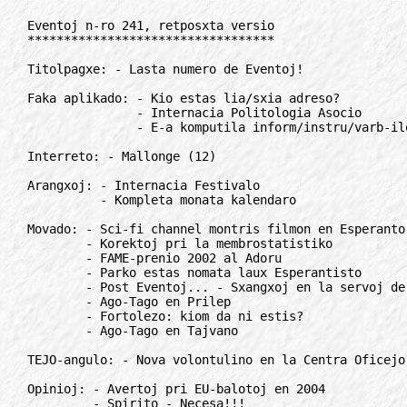
Eventoj n-ro 241, retposxta versio
**********************************

Titolpagxe: - Lasta numero de Eventoj!

Faka aplikado: - Kio estas lia/sxia adreso?
               - Internacia Politologia Asocio
               - E-a komputila inform/instru/varb-ilo

Interreto: - Mallonge (12)

Arangxoj: - Internacia Festivalo
          - Kompleta monata kalendaro

Movado: - Sci-fi channel montris filmon en Esperanto
        - Korektoj pri la membrostatistiko
        - FAME-prenio 2002 al Adoru
        - Parko estas nomata laux Esperantisto
        - Post Eventoj... - Sxangxoj en la servoj de Eventoj / Ret-Info
        - Ago-Tago en Prilep
        - Fortolezo: kiom da ni estis?
        - Ago-Tago en Tajvano

TEJO-angulo: - Nova volontulino en la Centra Oficejo

Opinioj: - Avertoj pri EU-balotoj en 2004
         - Spirito - Necesa!!!
         - Virosuj
         - "Por pli efika informado"

Instruado, ILEI: - Lernu kungfuon!

Radio: - Sxangxoj en Rio de Janeiro

Kulturo: - Nova filmo

Libroj: - Gogol en Esperanto

Rubrikoj: - Mallonge (9), anoncetoj (3), korespondi deziras (10)

"Eventa Ludkvizo"

Interese: - Historio de la internacia lingvo en Kolumbio

***************************************************************************

TITOLPAGxE
//////////

Lasta numero de Eventoj!
========================

Grandan parton de niaj celoj en la 11-jara ekzisto de Eventoj ni sukcesis
realigi, do en la sxangxigxinta mondo la lasta numero de Eventoj aperos
fine de tiu cxi jaro 2002.

Cxesos nur la apero de la papera gazeto, ni dauxre funkciigos niajn aliajn
servojn kiel la retposxta novajx"servo "Ret-Info" kaj "Plena Kalendaro"
ktp.

Eventoj startis en marto 1992. En tiu tempo interreto ankoraux ne ekzistis
(pli gxuste dirite estis ankoraux en beba lulilo), kaj la informfluo ene de
Esperantio estis ege malrapida. Revuoj, gazetoj aperadis en 1-2-3 monataj
periodoj, Heroldo 3-4 semajne, do la apero de la 2-semajna gazeto estis
defio kaj granda unikajxo. Rapide Eventoj igxis internacie konata kiel "la
plej ofta Esperanta gazeto" - kaj igxis vaste legata en pli ol 60 landoj.

Nia sendependeco de la tradiciaj E-strukturoj ebligis la aperigon ankaux de
kritikaj (bonvolaj, konstruemaj - tamen kritikaj) artikoloj, Eventoj povis
igxi forumo de laboremaj, progresemaj aktivuloj-esperantistoj.

Lige al la gazeto ni donis plurajn servojn al la legantoj (E"tiparoj por
komputiloj, adreslistoj, memglua reklamstrio, donackuponoj, interretaj
servoj ktp.), parton de ili ni listigis en la jubileaj numeroj.

Ne multaj scias, sed Eventoj havis ankaux regionajn represajn eldonojn. La
landaj asocioj en Litovio kaj en Polio ricevis aux perposxte aux retposxte
la prespretan originalon, ili multobligis/presis gxin kaj distribuis kun
surloke aldonita nacilingva enlanda suplemento. Tia suplemento ekzistis
ankaux en Hungario, kiun ricevis nur la hungaraj abonantoj.

La redakciajn laborojn en la 11-jaroj de la ekzisto partoprenis pluraj
personoj. Krom la konstanta krom mi oficeja kunlaboranto Istvan Meszaros
partoprenis en la redaktoraj laboroj Sandor Hideg, Nikolaj Gudskov,
Abdurahman Junusov, kaj en la lastaj 3 jaroj Axel Orszag-Krysz - al kiuj
multajn dankojn!

La mondo tamen dauxre sxangxigxas. Nuntempe la informfluo ege rapidigxis,
kaj la uzado de interreto kaj retposxto igxis cxiutagaj laboriloj, same
kiel papero kaj skribilo. Ne nur Eventoj, kaj ne nur la Esperantaj revuoj,
sed eldonantoj de cxiuj paperaj gazetoj devas analizi sian situacion kaj
rolon lige al la telekomunika revolucio.

La informfluo en Esperantio igxis multe pli rapida kaj operativa ol
antauxe, UEA igxis multe pli malfermita, gxisnunaj dogmoj kaj baroj falas
tagon post tago, kaj la strukturo de komunikado signife sxangxigxis.

La antauxa rolo de Eventoj estas plenumita, kaj ni decidis kun fiero kaj
kontento fermi - aux almenaux suspendi - la 11"jaran periodon de la
eldonado.

Ni petas do vin, anstatux Eventoj renovigi vian abonon al nia alia oferto,
la retposxta novajxservo "ret-info". Pliajn detalojn pri gxi vi trovas cxe
http://www.eventoj.hu aux petu cxe: oficejo@forigu.eventoj.hu.

Kompreneble la agado de nia Esperanta centro en la Budapesxta Esperanto-
Domo ne haltas, nur la prioritataj laborterenoj sxangxigxas.Pri tio eble...
en la lasta numero.
Dauxre starante je via servo

Laszlo Szilvasi
fondinto kaj eldoninto

***************************************************************************

FAKA APLIKADO
/////////////

Kio estas lia/sxia adreso?
==========================

Derk Ederveen jam de 10 jaroj okupigxas pri la kompilado de "Esperanto-
Retadresaro", kiu estas cxiumonate aktualigata kaj distribuata.

La jxusa novembra eldono enhavas jam 3182 adresojn de 2089 personoj el 96
landoj, kaj krome adresojn de 780 retpagxoj de 590 landaj/lokaj
organizoj/gazetoj, kaj de 80 internaciaj.

En la adresaro ekde nun cxiuj adresoj havas formon kiu malfaciligas
grandskalan misuzon. Por trompi la auxtomatajn adreskolektajn komputilajn
kaj interretajn programojn al la reala adreso estas aldonitaj 1-1 signoj
antaux kaj post la heliko (@forigu.). Por havi la realan retadreson do forigu
tiujn du signojn cxirkaux la @forigu.©signo. Ekz. nomo1@forigu.cadreso.com estas
nomo@forigu.adreso.com.

La adresaro elsxuteblas de:
http://home.6wxs.nl/lxide/esperanto-adresaro_txt.zip
http://home.qwxs.nl/lxide/esperanto-adresaro_html.zip

Por aligxi oni devas komence elsxuti la adresaron en txt- aux en html-formo
cxe la supraj adresoj, kaj oni trovos en gxi la detalan klarigon.
Pliaj informoj cxe:

Derk Ederveen
Rete: adresard@forigu.2wxs.nl

***************************************************************************

Internacia Politologia Asocio
=============================

Estas propono fondi fakan E-Asocion pri la plej brula afero nuntempa -
politologio.

Nin interesas sciencaj esploroj en la geopolitika tereno, opinio"sondado de
la monda publika opinio kaj laboro en aliaj brancxoj de la politologio.

Nia sendependo de la registaroj prezentos unikan internacian
sen"lingvoprobleman politologian organizon ne ankoraux ekzistanta en la
mondo. Ni jam havas funkciantan E-lingvan komunumon/movadon, kio permesos
al ni rapide avanci.

Aperas aro da interesaj ideoj pri la laboro de la politologia faka E-
societo kaj ties estonta influo sur la tutmondan politikan situacion. Tiujn
ideojn ni volus diskuti kun la samideanoj, reehontaj al nia iniciato.
Pliaj informoj cxe:

Valentin Seguru
Rete: anatolog@forigu.mail.ru

***************************************************************************

E-a komputila inform/instru/varb-ILO
====================================

Rimarkinte, kiom pli kaj pli malfacile farigxas organizi E-ajn baznivelajn
kursojn por junuloj kaj mezagxuloj, kaj konstatinte, ke interreta informa
kaj varba retpagxaro estas kiel planktonero en la oceano el sia efikeca
vidpunto, mi inspirigxis el la itala Kompakta Disko "Assaggio dell
Esperanto" (Gustumo de Esperanto) por persone cxion fari kaj eldoni la KD-
on "Fenestro al Esperanto" en la hebrea por la agado en Israelo. La KD-a
formato povas esti kaj normala (racieme malmultekosta!) kaj mini-KDa-
vizitkarta (pli alloga kaj prestigxa sed surprize pli ol trifoje
multekosta!).

Gxi konsistas el 5 eroj elekteblaj per memaperanta muzika menuo: mallonga
enkonduko pri E-o; prezentado de E-o per 11 diafanajxoj; la plurmedia baza
"Kurso de Esperanto" de Carlos A.A. Pereira el Brazilo en 17 lingvoj plus
la hebrea versio; la instalebla dosiero de la sama kurso por lerni sen KD;
prezentado de la plej gravaj E-aj retpagxaroj el: "esperanto"panorama.net".

La akiritan sperton pri la eldono de tiaj E-aj iloj mi gxojos, kompreneble
senpage, meti je dispono de E-aj landaj asocioj.

Gian Piero Savio
Rete: esperanto@forigu.hotmail.co.il

***************************************************************************

INTERRETO
/////////

Nova diskut-grupo pri itala libro kaj kulturo startis cxe:
lecionoj@forigu.yahoogroups.com.
* * *
Aperis en cxina teo-hejmloko Xinyang reta revuo "Tefloro", dumonata
socikultura kaj movada organo de Esperanto Asocio Xinyang. La revuo estas
senpage abonebla cxe: Zhang Xuesong, rete: kunlaboro@forigu.sina.com.
* * *
Senpagaj lecionoj pri la rusa nun haveblas retposxte cxe Massimo Ripani,
rete: Xenoitaly@forigu.hotmil.com.
* * *
La sezona bulteno "Tajvana Esperantisto" estas legebla ankaux en la reto
cxe la adreso:: http://www.geocities.com/tajvano/
* * *
Lingvo-kurson por la pola pere de Esperanto kiel instrulingvo oni povas
mendi per retmesago cxe Massimo Ripani: xenoitaly@forigu.hotmail.com.
* * *
La bulteno "Translimen" de Esperanta Radiakala Asocio, ERA ekde nun estas
legebla ankaux en la reto cxe: http://www.internacialingvo.org/Trl-
Eo/translimenenreto_1_2002.ht m.
* * *
Budhana Ligo Esperantista, refondita dum la UK cxi jare inauxguris sian
novan retejon cxe: http://esperanto.us/budhana.html.
* * *
La retfoliumilo Opera ekde la versio 6.00 jam gxuste traktas ankaux la
unikodajn karaktrojn. La programo estas senpaga, kaj oni povas ekhavi
Esperantan hauxton/vizagxon (tradukon de cxiuj menu-tekstoj) en la retpagxo
de Federico Zenith cxe: http://www.stud.ntnu.no/zxenith/indexesp.html.
* * *
Kroata Esperanto-Ligo havas nun novan retejon. La nova adreso: http://free-
zg.hinet.hr/esperanto/.
* * *
La novajxletero "TEJO-aktuale" nun legeblas kaj aboneblas ankaux per la
servo cxe "abonu.com".
* * *
400-a numero de la cxiutaga Esperanto-Retrevuo, Komentoj aperis. La revuo
trovigxas cxe: http://www.esperanto.ch/komentoj.
* * *
Esperanto-retpagxoj pri Kartvelio kaj pri la kartvela Esperanto-vivo cxe:
www.geocities.com/abuladze_2000/start.htm.

***************************************************************************

ARANGxOJ
////////

Internacia Festivalo
====================

La 19-a Internacia Festivalo, IF okazas en Borken-Gemen, Germanio inter 27.
12. 2002- 03. 12. 2003. La festivalo ofertas specifan programon por
mezagxuloj ("dua generacio", 25 - 55 jarojn agxaj) kaj junaj familioj kun
aux sen infanoj.

IF kunvenigas cxiujare cx. 200 personoj