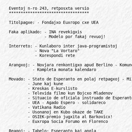
Eventoj n-ro 243, retposxta versio
**********************************

Titolpagxe: - Fondajxo Euxropo cxe UEA

Faka aplikado: - INA revekigxis
               - Modelo por fakaj revuoj!

Interreto: - Kunlaboro inter java-programistoj
           - Nova "La Vortaro"
           - Korespondi rete

Arangxoj: - Novjara renkontigxo apud Berlino - Komune festi la novan jaron
          - Kompleta monata kalendaro

Movado: - Stato de Esperanto en polaj retpagxoj - Miliono da vizitoj!
        - June kaj kune
        - Kreskas E-kurslisto
        - Televida filmo kun Bojcxo Mladenov
        - Situacio de oficiala instruado de Esperanto
        - UEA - Agado Espero - solidareco
        - Vatikana Radio
        - Usonanoj en Kubo okaze de TAKE
        - OSIEK-premio jugxita al Barkovicx!
        - Euxropa Socia Forumo en Florenco

Reagoj: - Tabelo: Esperanto kaj angla

Instruado, ILEI: - Futuro per Esperanto! - Studu cxe AIS

Gazetoj: - "Pola Esperantisto" reaperis
         - Helpantoj por Euxropa Bulteno sercxataj!

Libroj: - La dua romano pri komisaro Magiret

Rubrikoj: - Mallonge (9), anoncetoj (3), korespondi deziras (8)

Interese: - MisPIV

***************************************************************************

TITOLPAGxE
//////////

Fondajxo Euxropo cxe UEA
========================

Jardeka strebo de euxropaj esperantistoj realigxis. La estraro de
Universala Esperanto-Asocio jxus aprobis la starigon de la Fondajxo Euxropo
cxe UEA.

Kiel cxiuj fondajxoj ankaux cxi tiu kolektos la kontribuojn de
esperantistoj, kiuj aparte aprobas la agadon en Euxropo kaj cxe euxropaj
instancoj. La subteno cxefe iros al la nove kreita Komunikad-Centro en
Bruselo, kiu dum nur kelkaj monatoj jam pruvis sian utilecon.

La tuj elspezeblaj donacoj kaj la rento de la Kapitalo Euxropo, kiu
akumuligxos tra la jaroj, estos uzata interkonsente kun Euxropa Esperanto-
Unio.

Por esperantistoj validas la kutimaj reguloj por pagi al UEA kun la indiko
"por Fondajxo Euxropo".

Renato Corsetti
Via del Castello, 1, IT-00036 Palestrina, Italujo
Rete: renato.corsetti@forigu.uniroma1.it

***************************************************************************

FALA APLIKADO
/////////////

INA revekigxis
==============

Cxi somere en Germanio Internacia Naturkuraca Asocio, INA ricevis novan
vivoimpulson per sia unua konferenco (19-24. 08. 2002). En la urbo Krefeld
cxe la rivero Rejno je la unua fojo renkontigxis ankaux la tuta INA-
estraro, kiu dum siaj intensivaj kunvenoj vaste kaj detale analizis kaj
pridiskutis aktualajn temojn de la asocio.

Sep landoj estis prezentitaj. La konferenca programo variis de la koreia
akupunkturo Sa-am gxis influo de la kosmo je la sano de homo. Danke al la
bona organizo suficxis tempo kiel por seriozaj tiel por distraj
programeroj.

Dum la INA-konferenco sinjoro d-ro Puramo Cxong prezentis en publika
prelego la korean akupunkturan kuracmetodon Sa-am al granda nombro de
germanaj fakuloj kaj naturkuracistoj. La prelego, kiu estis perfekte
interpretata de s-ro Harald Schicke, aperis en la loka radio-programo.
Internacia diskonigo de Sa-am estas en la venontaj jaroj unu el la cxefaj
temoj inter la aktivajxoj de INA. Esperanto estas la gxusta komunikilo por
realigi tion, kaj INA la gxusta organo por tio.

La plej gravaj decidoj de la somera konferenco estas ke:

INA havos 2 kategoriojn de membroj: profesiajn membrojn (profesiaj
kuracistoj kaj naturkuracaj fakuloj) kaj ordinarajn membrojn(ceteraj
membroj, kiuj interesigxas pri naturkuracado). Ambaux kategorioj estas
samrajtaj kaj pagas la saman kotizon, nome 30 EUR aux 15 EUR jare
(respektive por A- kaj B-landokategorio laux UEA);

Membroj de INA povas samtempe esti landaj perantoj kaj plenumi taskojn
similajn al tiuj de UEA-fakdelegito: varbi novajn membrojn, informi pri INA
en sia lando ktp. Landaj perantoj rajtas fondi landan INA-sekcion
proprainiciate aux je la estrara decido. (Jam estas perantoj en Germanio,
Nederlando, Francio, Kroatio kaj Koreia Respubliko. En septembro cxi jare
estas fondita landa sekcio en Benino, Afriko. Baldaux ili estos fonditaj en
Koreio, Kroatio kaj Germanio);

INA instigos aux mem prizorgos eldonadon de faklibroj en Esperanto kaj
eventuale en aliaj lingvoj;

INA eldonos revuon kiel membroligilon, en kiu aperos tekstoj de fakaj
prelegoj, tradukitaj artikoloj, informpetoj, membroprofiloj, diversaj
informoj kaj receptoj;

INA organizas la konferencojn kaj seminariojn memstare aux en kunlaboro kun
aliaj asocioj. La tradiciaj jaraj INA-fakkunvenoj, kiuj havas informan
karakteron, okazas dum UK-oj de UEA;

INA celas kunlaboron ankaux kun ne-esperantistaj organizajxoj.Tiucele gxi
faras fakprelegojn aux seminariojn. En sia agado INA estas ne nur por-
Esperanto-asocio, sed ankaux per-Esperanto-asocio.

La 2-a konferenco de INA estas planata por la jaro 2004 en Nederlando. Nun
la estraro diskutas pri seminario somere 2003 en Kroatio, en la bieno de
esperantisto, kiu produktas ekologie purajn legomojn. Dum gxi oni ne nur
lernos la manieron de kultivado kaj prilaboro de tiaj legomoj, sed ankaux
kulinaran preparon de sanigaj mangxajxoj. La bienposedanto, kiu jxus
eldonis sian fakan libron en Esperanto, ofertos interesan prelegon pri tiu
temo.Internacia Naturkuraca Asocio

Retpagxoj: http://www.esp-ina.com
Rete: eweri@forigu.t-online.de

***************************************************************************

Modelo por fakaj revuoj!
========================

Danke al la persista laboro de Jozefo Nemeth, la revuo Internacia Pedagogia
Revuo, IPR havas rekonstruitan, novan kaj tre enhavricxan retejon!

En la retejo vi povas trovi ne nur la enhavon de la lastaj numeroj, sed
ankaux abundajn kunligitajn temojn: indekso de artikoloj kaj temoj de la
lastaj 6 jaroj, abundaj informoj pri ILEI kaj Juna Amiko, ktp. ktp.

La tuta retejo laux enhavo povas servi eble ankaux kiel modelo por fakaj
revuoj. Indas la vizito cxe: http://www.nl-papa.hu/ipr/.

L.S.
el Ret-Info

***************************************************************************

INTERRETO
/////////

Kunlaboro inter Java-programistoj
=================================

La projekto Java Multlingva celas krei plurlingvajn komputilajn programojn,
danke al la programlingvo Java kaj gxia akcepto de Unikodo. La komuna
lingvo inter la kunlaborantoj estos Esperanto. Temos pri liberaj programoj,
t.e. libere elsxulteblaj, uzeblaj kaj modifeblaj. Se vi interesigxas, tuj
vizitu: http://www.multlingveco .java"fan.com.

***************************************************************************

Nova "La Vortaro"
=================

Ni havas la plezuron anonci al vi la aperon de la version 3.6 de La
Vortaro.

La plej grava sxangxo rilatas al la instalado de la programo. La nova
sistemo solvas la problemojn kiujn renkontas la uzantoj de Vindozo NT kaj
XP pri la instalo de la tiparo sed bedauxrinde ne tauxgas por Vindozo 95.
Do estas aparta programo por Vindozo 95/98 kaj Vindozo NT, 2000. ME. XP.

La ceteraj sxangxoj temas pri etaj plibonigoj kaj aktualigoj:
- La butono tiparo nun aperigas la tutan esperantan alfabeton;
- La klavkomandoj nun bone funkcias;
- En la rubriko Helpo, la subrubrikoj: helpo de La Vortaro kaj rilate al
  estis aktualigitaj.

La sxangxoj cxefe rilatas al la retadresoj.

Elsxutu kaj instalu la novan version de: http://www.la-vortaro.net

La nova versio simple anstatauxigos la malnovan.

Bernard(o)
Rete: bvivier@forigu.la-vortaro.net

***************************************************************************

Korespondi rete
===============

Krom la Koresponda Servo Mondskala, KSM ekzistas ankaux Esperanto
Koresponda Servo, EKS, kiu cxiumonate aperigas liston de korespondemaj
homoj. Plejparte el ili emas komuniki rete sed estas ankaux tiuj kiuj
uzemas ankaux la tradician paperan posxton. Interesitoj vizitu:
http://members.aol.com/enrike/ekspeto.htm.

Aleksandr Blinov
Rete: esperant@forigu.<179>tts.ru

***************************************************************************

ARANGxOJ
////////

Novjara Renkontigxo apud Berlino
================================

Komune festi la Novan Jaron

Ni invitas vin partopreni jarfine en nova renkontigxo - Novjara
Renkontigxo, NoRo. Ni, tio estas kelkaj iamaj kunlaborantoj de Germana
Esperanto-Junularo, cxefe Dagmar Schutte kaj Lu Wunsch-Rolshoven. Ni volas
refoje kunveni cxirkaux silvestro en internacia rondo kiel antaux jardeko
dum internaciaj junularaj renkontigxoj. Ni volas revidi amikojn kaj
konatojn de tiam kaj konatigxi kun multaj aliaj, kiuj intertempe lernis
Esperanton - aux kiuj tiam ne povis cxeesti.

Kun plilongigo: de 27-a de decembro gxis 3-a de januaro. Por tiu cxi unua
renkontigxo ni decidis organizi nur kvin tranoktojn. Eble kelkaj el vi
sxatos resti unu aux du tagojn pli longe en la komenco aux en la fino -
kiel faros kelkaj el la organizantoj - tio eblos favorpreze en iom malpli
granda rondo.

Vi estos bonvena!

Multaj el la partoprenantoj estos mezagxuloj kun aux sen familio - bonvenos
ankaux homoj pli junaj aux pli agxaj. Gxis nun ni kolektis grupon de
proksimume kvardek homoj el ses landoj, kiuj sxatos partopreni, kaj ni
atendas entute eble sesdek partoprenantojn.

La renkontigxo cxefe direktigxas al Esperanto"parolantoj. Kompreneble
kunuloj kaj infanoj estos bonvenaj ankaux sen kono de Esperanto. Por
faciligi ilian partoprenon en la renkontigxo ni antauxvidas iom intensan
kurson en la komenco de la renkontigxo.

Libertempo kaj iom da klerigxo

Ni komune pasigu kelkajn agrablajn tagojn kaj havu multan lokon por
neformalaj interparoloj. Ni gxuu promenojn kaj vesperan programon. Ni amuzu
niajn infanojn kaj ili nin. Certe ne manku la oferto de prelegoj kaj
diskutoj. Ni antauxvidas aldoni kelkajn kursojn pri kapabloj de la cxiutaga
vivo - eble pri komputiloj kaj interreto, pri komunikado aux pri notado de
ideoj per "mensomapoj". Kaj se vi havas aldonan deziron pri programoferto:
Kontaktu nin, ni volonte pripensos la programon kun vi.
Pliaj informoj kaj aligxo cxe:

EsperantoLand
Lu Wunsch-Rolshoven
Wiclefstr. 9, DE-10551 Berlin, Germanio
