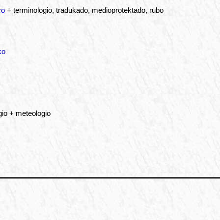
co
+ terminologio, tradukado, medioprotektado, rubo
ko
io + meteologio