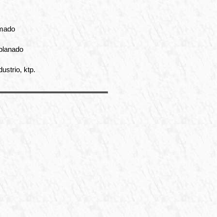
umado
 planado
ustrio, ktp.