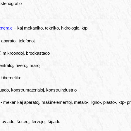
stenografio
enerale
– kaj mekaniko, tekniko, hidrologio, ktp
, aparatoj, telefonoj
V, mikroondoj, brodkastado
traloj, riveroj, maroj
kibernetiko
do, konstrumaterialoj, konstruindustrio
- mekanikaj aparatoj, maŝinelementoj, metalo-, ligno-, plasto-, ktp- p
 aviado, ŝoseoj, fervojoj, ŝipado