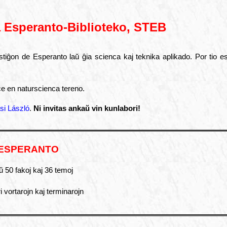
a
Esperanto-Biblioteko, STEB
tiĝon de Esperanto laŭ ĝia scienca kaj teknika aplikado. Por tio est
e en naturscienca tereno.
si László
.
Ni invitas ankaŭ vin kunlabori!
 ESPERANTO
laŭ 50 fakoj kaj 36 temoj
ri vortarojn kaj terminarojn