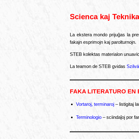
Scienca kaj Teknik
La ekstera mondo prijuĝas la pres
fakajn esprimojn kaj parolturnojn.
STEB kolektas materialon unua­vic
La teamon de STEB gvidas
Szilvá
FAKA LITERATURO EN
Vortaroj, terminaroj
– listigitaj 
Terminologio
– sciindaĵoj por fa