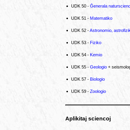
UDK 50 -
Ĝenerala naturscien
UDK 51 -
Matematiko
UDK 52 -
Astronomio, astrofizi
UDK 53 -
Fiziko
UDK 54 -
Kemio
UDK 55 -
Geologio
+ seismolog
UDK 57 -
Biologio
UDK 59 -
Zoologio
Aplikitaj sciencoj