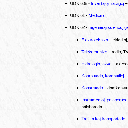
UDK 608 -
Inventaĵoj, raciigoj
– 
UDK 61 -
Medicino
UDK 62 -
Inĝenieraj sciencoj ĝ
Elektrotekniko
– cirkvitoj
Telekomuniko
– radio, T
Hidrologio, akvo
– akvocen
Komputado, komputiloj
– 
Konstruado
– domkonstrua
Instrumentoj, prilaborado
prilaborado
Trafiko kaj transportado
–