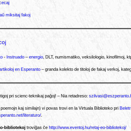
cecaj
aŭ miksitaj fakoj
coj
to
-
Instruado
–
energio
, DLT, numismatiko, veksilologio, kinofilmoj, kt
/ artikoloj en Esperanto
– granda kolekto de titoloj de fakaj verkoj, katego
igoj pri scienc-teknikaj paĝoj! – Nia retadreso:
szilvasi@eszperanto.
poemojn kaj similajn) vi povas trovi en la Virtuala Biblioteko pri
Beletr
speranto.net/literaturo/
.
o-bibliotekoj
troviĝas ĉe
http://www.eventoj.hu/retaj-eo-bibliotekoj/