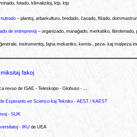
minado, fotado, klimatiziloj, ktp. ktp
, nutrado
– plantoj, arbarkulturo, bredado, ĉasado, fiŝado, dommastr
ado de entreprenoj
– organizado, manaĝado, merkatiko, librotenado,
ĝenerale, instrumentoj, fajna mekaniko, kemia-, peza- kaj malpeza ind
 miksitaj fakoj
nca revuo de ISAE - Teleskopo - Globuso - ...
o de Esperanto en Scienco kaj Tekniko - AEST / KAEST
rsoj - SUK
versitatoj - IKU
de UEA