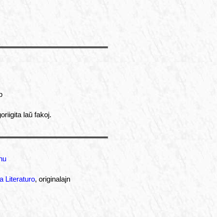
p
riigita laŭ fakoj.
hu
a Literaturo
, originalajn