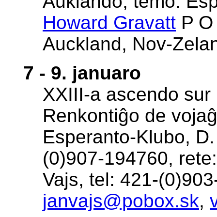
Auklando, temo: Espe
Howard Gravatt
P O 
Auckland, Nov-Zela
7 - 9. januaro
XXIII-a ascendo sur
Renkontiĝo de vojaĝa
Esperanto-Klubo, D.
(0)907-194760, rete
Vajs, tel: 421-(0)903
janvajs@pobox.sk
,