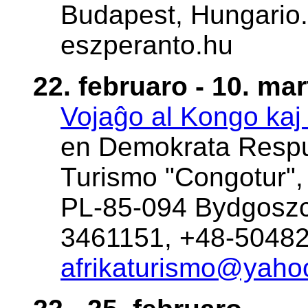
Budapest, Hungario. 
eszperanto.hu
22. februaro - 10. mar
Vojaĝo al Kongo kaj
en Demokrata Respub
Turismo "Congotur", 
PL-85-094 Bydgoszcz
3461151, +48-50482
afrikaturismo@yahoo