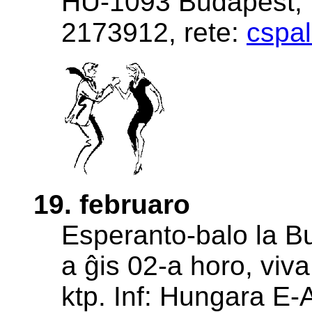
HU-1093 Budapest, H
2173912, rete:
cspa
19. februaro
Esperanto-balo la B
a ĝis 02-a horo, vi
ktp. Inf: Hungara E-