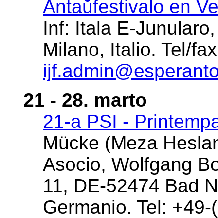
Antaŭfestivalo en V
Inf: Itala E-Junularo,
Milano, Italio. Tel/f
ijf.admin@esperanto.
21 - 28. marto
21-a PSI - Printemp
Mücke (Meza Heslan
Asocio, Wolfgang Bo
11, DE-52474 Bad N
Germanio. Tel: +49-