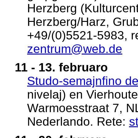
Herzberg (Kulturcen
Herzberg/Harz, Grub
+49/(0)5521-5983, r
zentrum@web.de
11 - 13. februaro
Studo-semajnfino d
nivelaj) en Vierhoute
Warmoesstraat 7, N
Nederlando. Rete:
s