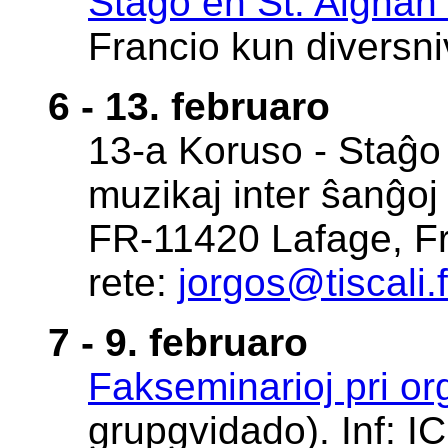
Staĝo en St. Aignan
Francio kun diversniv
6 - 13. februaro
13-a Koruso - Staĝo 
muzikaj inter ŝanĝoj 
FR-11420 Lafage, Fr
rete:
jorgos@tiscali.f
7 - 9. februaro
Fakseminarioj pri o
grupgvidado). Inf: IC