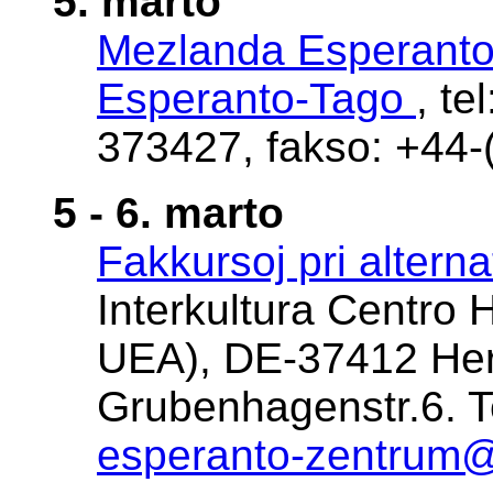
5. marto
Mezlanda Esperant
Esperanto-Tago
, t
373427, fakso: +44
5 - 6. marto
Fakkursoj pri altern
Interkultura Centro 
UEA), DE-37412 Her
Grubenhagenstr.6. Te
esperanto-zentrum