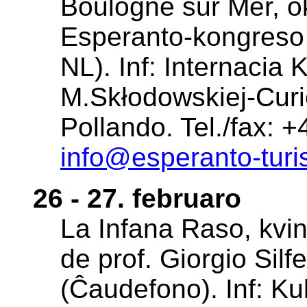
Boulogne sur Mer, o
Esperanto-kongreso 
NL). Inf: Internacia 
M.Skłodowskiej-Cur
Pollando. Tel./fax: 
info@esperanto-tur
26 - 27. februaro
La Infana Raso, kvin
de prof. Giorgio Sil
(Ĉaudefono). Inf: Ku