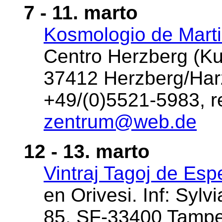
7 - 11. marto
Kosmologio de Mart
Centro Herzberg (Ku
37412 Herzberg/Harz
+49/(0)5521-5983, r
zentrum@web.de
12 - 13. marto
Vintraj Tagoj de Es
en Orivesi. Inf: Syl
85, SF-33400 Tamper