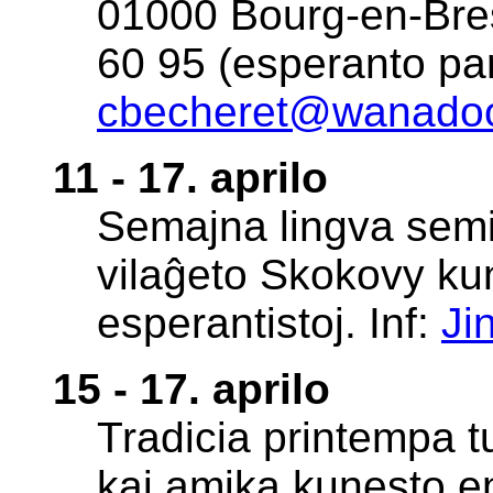
01000 Bourg-en-Bres
60 95 (esperanto par
cbecheret@wanadoo
11 - 17. aprilo
Semajna lingva semi
vilaĝeto Skokovy ku
esperantistoj. Inf:
Ji
15 - 17. aprilo
Tradicia printempa 
kaj amika kunesto en 