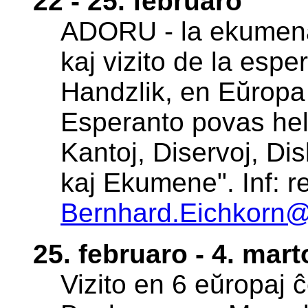
22 - 25. februaro
ADORU - la ekumena
kaj vizito de la espe
Handzlik, en Eŭropa
Esperanto povas help
Kantoj, Diservoj, Dis
kaj Ekumene". Inf: re
Bernhard.Eichkorn@
25. februaro - 4. mart
Vizito en 6 eŭropaj 