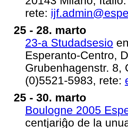
20143 Milano, Italio
rete:
ijf.admin@esper
25 - 28. marto
23-a Studadsesio
en
Esperanto-Centro, 
Grubenhagenstr. 8, 
(0)5521-5983, rete:
25 - 30. marto
Boulogne 2005 Espe
centjariĝo de la un