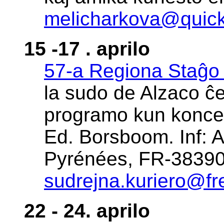
melicharkova@quick
15 -17 . aprilo
57-a Regiona Staĝo
la sudo de Alzaco ĉe
programo kun koncer
Ed. Borsboom. Inf: 
Pyrénées, FR-38390 
sudrejna.kuriero@fre
22 - 24. aprilo