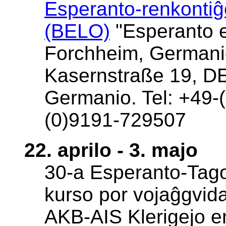
Esperanto-renkontiĝ
(BELO)
"Esperanto 
Forchheim, Germanio.
Kasernstraße 19, D
Germanio. Tel: +49-
(0)9191-729507
22. aprilo - 3. majo
30-a Esperanto-Tago
kurso por vojaĝgvida
AKB-AIS Klerigejo e