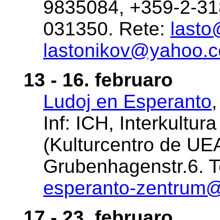
9835084, +359-2-31
031350. Rete:
lasto
lastonikov@yahoo.c
13 - 16. februaro
Ludoj en Esperanto
,
Inf: ICH, Interkultu
(Kulturcentro de UE
Grubenhagenstr.6. Te
esperanto-zentrum
17 - 23. februaro