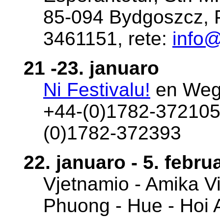
85-094 Bydgoszcz, Po
3461151, rete:
info
21 -23. januaro
Ni Festivalu!
en Weg
+44-(0)1782-372105
(0)1782-372393
22. januaro - 5. febru
Vjetnamio - Amika Vi
Phuong - Hue - Hoi 