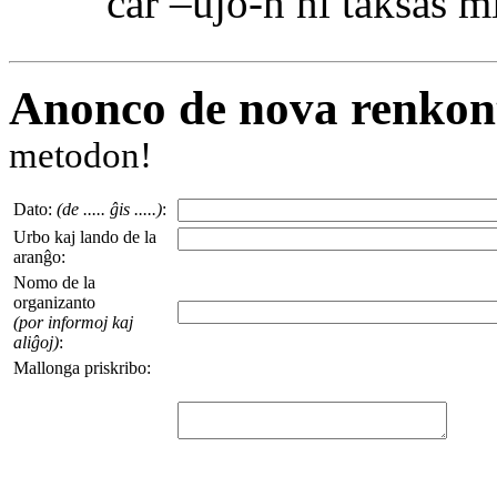
ĉar –ujo-n ni taksas mi
Anonco de nova renkon
metodon!
Dato:
(de ..... ĝis .....)
:
Urbo kaj lando de la
aranĝo:
Nomo de la
organizanto
(por informoj kaj
aliĝoj)
:
Mallonga priskribo: