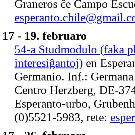
Graneros ĉe Campo Escuel
esperanto.chile@gmail.
17 - 19. februaro
54-a Studmodulo (faka pl
interesiĝantoj)
en Esperan
Germanio. Inf.: Germana 
Centro Herzberg, DE-374
Esperanto-urbo, Grubenha
(0)5521-5983, rete:
espe