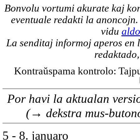
Bonvolu vortumi akurate kaj konc
eventuale redakti la anoncojn
vidu
aldo
La senditaj informoj aperos en
redaktado,
Kontraŭspama kontrolo: Tajpu
Por havi la aktualan versi
→
(
dekstra mus-butono
5 - 8. januaro