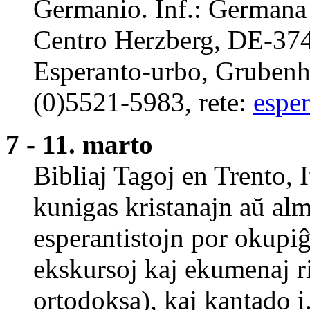
Germanio. Inf.: Germana 
Centro Herzberg, DE-374
Esperanto-urbo, Grubenha
(0)5521-5983, rete:
espe
7 - 11. marto
Bibliaj Tagoj en Trento, 
kunigas kristanajn aŭ al
esperantistojn por okupiĝo
ekskursoj kaj ekumenaj ril
ortodoksa), kaj kantado i