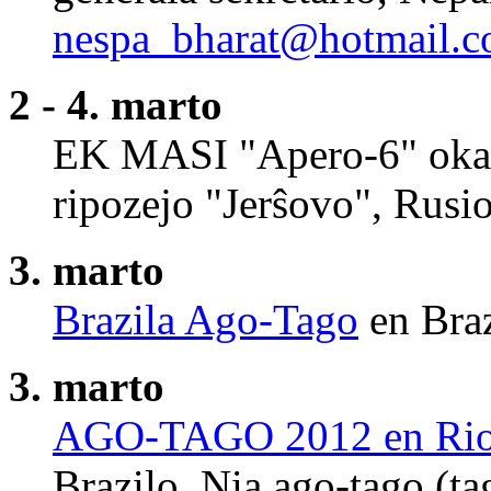
nespa_bharat@hotmail.
2 - 4. marto
EK MASI "Apero-6" okaz
ripozejo "Jerŝovo", Rusio
3. marto
Brazila Ago-Tago
en Braz
3. marto
AGO-TAGO 2012 en Ri
Brazilo. Nia ago-tago (ta