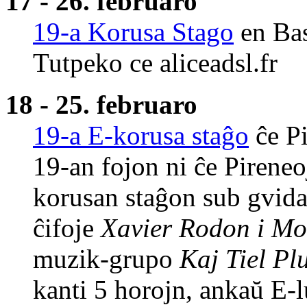
17 - 26. februaro
19-a Korusa Stago
en Bast
Tutpeko ce aliceadsl.fr
18 - 25. februaro
19-a E-korusa staĝo
ĉe Pi
19-an fojon ni ĉe Pireneo
korusan staĝon sub gvida
ĉifoje
Xavier Rodon i Mo
muzik-grupo
Kaj Tiel Pl
kanti 5 horojn, ankaŭ E-lu