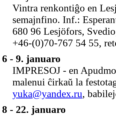
Vintra renkontiĝo en Lesj
semajnfino. Inf.: Espera
680 96 Lesjöfors, Svedio
+46-(0)70-767 54 55, ret
6 - 9. januaro
IMPRESOJ - en Apudmos
malenui ĉirkaŭ la festotag
yuka@yandex.ru
, babile
8 - 22. januaro