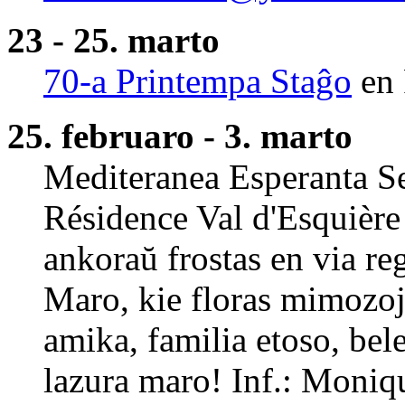
23 - 25. marto
70-a Printempa Staĝo
en 
25. februaro - 3. marto
Mediteranea Esperanta S
Résidence Val d'Esquière 
ankoraŭ frostas en via re
Maro, kie floras mimozoj
amika, familia etoso, bel
lazura maro! Inf.: Moniqu