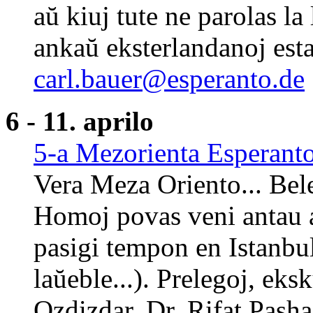
aŭ kiuj tute ne parolas 
ankaŭ eksterlandanoj esta
carl.bauer@esperanto.de
6 - 11. aprilo
5-a Mezorienta Esperan
Vera Meza Oriento... Bele
Homoj povas veni antau a
pasigi tempon en Istanbul
laŭeble...). Prelegoj, eksk
Ozdizdar, Dr. Rifat Pash