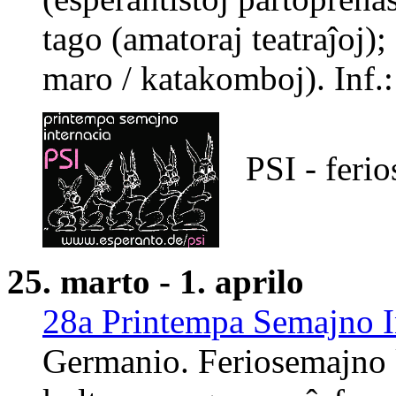
tago (amatoraj teatraĵoj)
maro / katakomboj). Inf.
PSI - ferio
25. marto - 1. aprilo
28a Printempa Semajno In
Germanio. Feriosemajno k