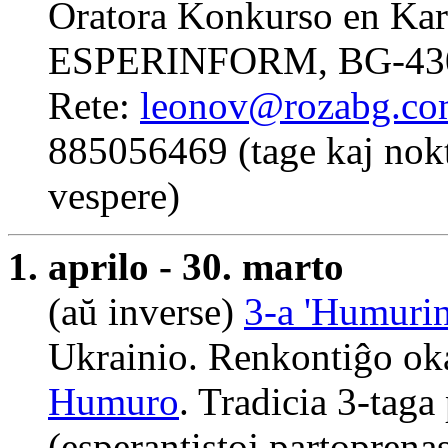
Oratora Konkurso en Karl
ESPERINFORM, BG-4300 
Rete:
leonov@rozabg.c
885056469 (tage kaj nok
vespere)
1. aprilo - 30. marto
(aŭ inverse)
3-a 'Humurin
Ukrainio. Renkontiĝo ok
Humuro
. Tradicia 3-tag
(esperantistoj partoprena