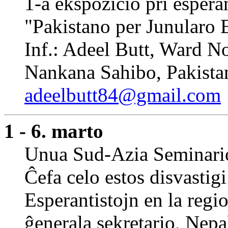
1-a ekspozicio pri esper
"Pakistano per Junularo 
Inf.: Adeel Butt, Ward N
Nankana Sahibo, Pakista
adeelbutt84@gmail.com
1 - 6. marto
Unua Sud-Azia Seminari
Ĉefa celo estos disvastig
Esperantistojn en la regi
ĝenerala sekretario, Nep