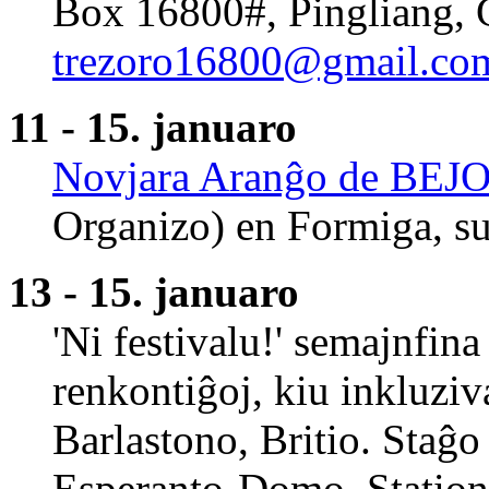
Box 16800#, Pingliang, 
trezoro16800@gmail.co
11 - 15. januaro
Novjara Aranĝo de BEJ
Organizo) en Formiga, su
13 - 15. januaro
'Ni festivalu!' semajnfina
renkontiĝoj, kiu inkluziv
Barlastono, Britio. Staĝo 
Esperanto-Domo, Station 