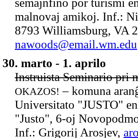
semajnfino por turismi 
malnovaj amikoj. Inf.:
8793 Williamsburg, VA 2
nawoods@email.wm.edu
30. marto - 1. aprilo
Instruista Seminario pri
– komuna aranĝ
OKAZOS!
Universitato "JUSTO" en 
"Justo", 6-oj Novopodmo
Inf.: Grigorij Arosjev,
ar