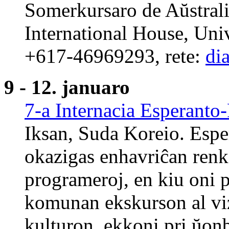
Somerkursaro de Aŭstral
International House, Unive
+617-46969293, rete:
di
9 - 12. januaro
7-a Internacia Esperant
Iksan, Suda Koreio. Esp
okazigas enhavriĉan renk
programeroj, en kiu oni p
komunan ekskurson al vizi
kulturon, ekkoni pri ŭonbu