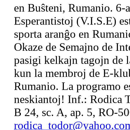
en Buŝteni, Rumanio. 6-a
Esperantistoj (V.I.S.E) es
sporta aranĝo en Rumani
Okaze de Semajno de Inte
pasigi kelkajn tagojn de 
kun la membroj de E-kl
Rumanio. La programo es
neskiantoj! Inf.: Rodica T
B 24, sc. A, ap. 5, RO-5
rodica_todor@yahoo.co