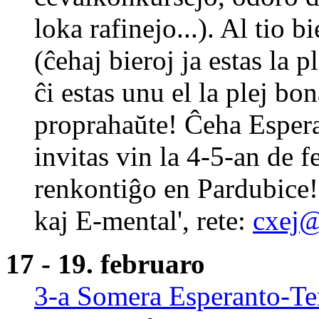
loka rafinejo...). Al tio 
(ĉehaj bieroj ja estas la 
ĉi estas unu el la plej bo
proprahaŭte! Ĉeha Espera
invitas vin la 4-5-an de 
renkontiĝo en Pardubice!
kaj E-mental', rete:
cxej@
17 - 19. februaro
3-a Somera Esperanto-T