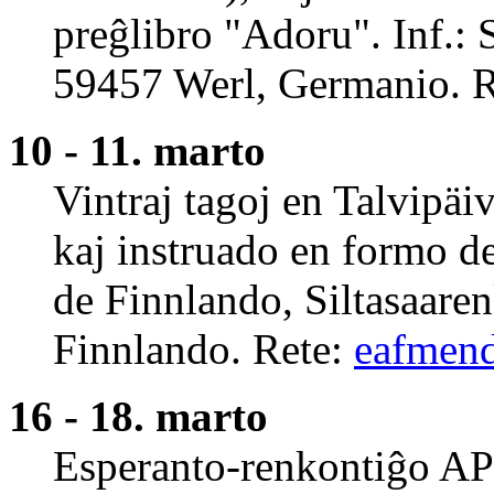
preĝlibro "Adoru". Inf.: 
59457 Werl, Germanio. 
10 - 11. marto
Vintraj tagoj en Talvipä
kaj instruado en formo de
de Finnlando, Siltasaare
Finnlando. Rete:
eafmend
16 - 18. marto
Esperanto-renkontiĝo A