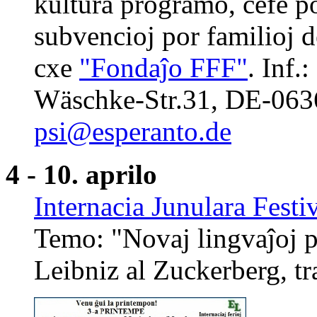
kultura programo, ĉefe po
subvencioj por familioj d
cxe
"Fondaĵo FFF"
. Inf.
Wäschke-Str.31, DE-063
psi@esperanto.de
4 - 10. aprilo
Internacia Junulara Festi
Temo: "Novaj lingvaĵoj p
Leibniz al Zuckerberg, tr