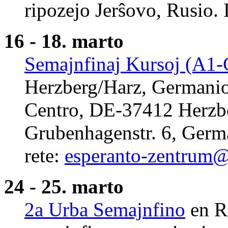
ripozejo Jerŝovo, Rusio. 
16 - 18. marto
Semajnfinaj Kursoj (A1-
Herzberg/Harz, Germanio
Centro, DE-37412 Herzbe
Grubenhagenstr. 6, Germ
rete:
esperanto-zentrum
24 - 25. marto
2a Urba Semajnfino
en R