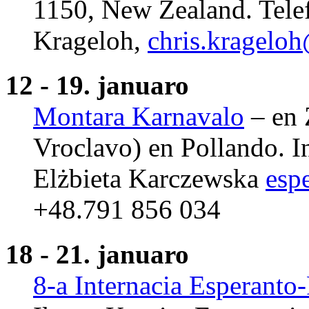
1150, New Zealand. Tele
Krageloh,
chris.kragelo
12 - 19. januaro
Montara Karnavalo
– en 
Vroclavo) en Pollando. In
Elżbieta Karczewska
esp
+48.791 856 034
18 - 21. januaro
8-a Internacia Esperant