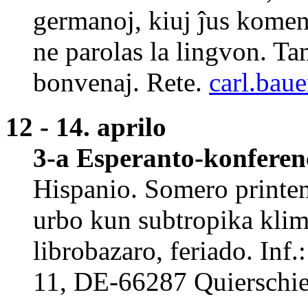
germanoj, kiuj ĵus komenc
ne parolas la lingvon. T
bonvenaj. Rete.
carl.bau
12 - 14. aprilo
3-a Esperanto-konferen
Hispanio. Somero print
urbo kun subtropika klim
librobazaro, feriado. Inf.
11, DE-66287 Quierschie