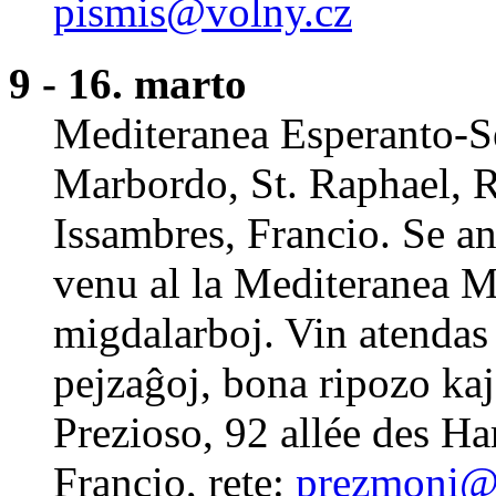
pismis@volny.cz
9 - 16. marto
Mediteranea Esperanto-S
Marbordo, St. Raphael, R
Issambres, Francio. Se an
venu al la Mediteranea M
migdalarboj. Vin atendas 
pejzaĝoj, bona ripozo ka
Prezioso, 92 allée des H
Francio, rete:
prezmoni@