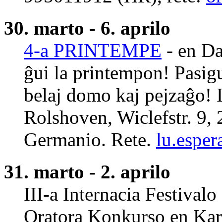
30. marto - 6. aprilo
4-a PRINTEMPE
- en D
ĝui la printempon! Pasig
belaj domo kaj pejzaĝo!
Rolshoven, Wiclefstr. 9,
Germanio. Rete.
lu.espe
31. marto - 2. aprilo
III-a Internacia Festival
Oratora Konkurso en Karl