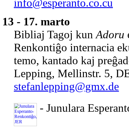
info@esperanto.co.cu
13 - 17. marto
Bibliaj Tagoj kun
Adoru
Renkontiĝo internacia ek
temo, kantado kaj preĝado
Lepping, Mellinstr. 5, D
stefanlepping@gmx.de
- Junulara Esperan