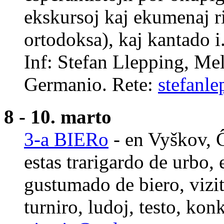
ekskursoj kaj ekumenaj ril
ortodoksa), kaj kantado i.
Inf: Stefan Llepping, Me
Germanio. Rete:
stefanl
8 - 10. marto
3-a BIERo
- en Vyškov, Ĉ
estas trarigardo de urbo,
gustumado de biero, vizi
turniro, ludoj, testo, konk