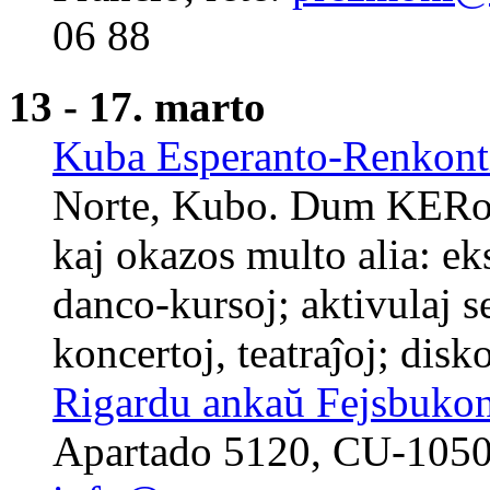
06 88
13 - 17. marto
Kuba Esperanto-Renkon
Norte, Kubo. Dum KERo 
kaj okazos multo alia: ek
danco-kursoj; aktivulaj s
koncertoj, teatraĵoj; disk
Rigardu ankaŭ Fejsbuko
Apartado 5120, CU-1050