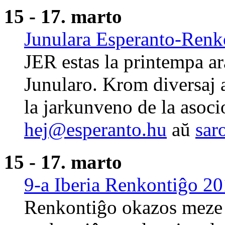
15 - 17. marto
Junulara Esperanto-Renk
JER estas la printempa a
Junularo. Krom diversaj
la jarkunveno de la asoci
hej@esperanto.hu
aŭ
sar
15 - 17. marto
9-a Iberia Renkontiĝo 2
Renkontiĝo okazos meze d