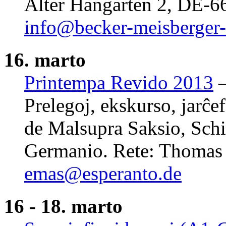
Alter Hangarten 2, DE-6
info@becker-meisberger-i
16. marto
Printempa Revido 2013
–
Prelegoj, ekskurso, jarĉe
de Malsupra Saksio, Sch
Germanio. Rete: Thomas 
emas@esperanto.de
16 - 18. marto