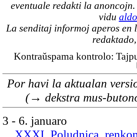
eventuale redakti la anoncojn
vidu
aldo
La senditaj informoj aperos en
redaktado,
Kontraŭspama kontrolo: Tajpu
Por havi la aktualan versi
→
(
dekstra mus-butono
3 - 6. januaro
XXXI. Poludnica, renkon