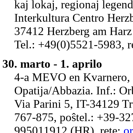
kaj lokaj, regionaj legen
Interkultura Centro Herz
37412 Herzberg am Harz 
Tel.: +49(0)5521-5983, r
30. marto - 1. aprilo
4-a MEVO en Kvarnero, 
Opatija/Abbazia. Inf.: Or
Via Parini 5, IT-34129 Tri
767-875, poŝtel.: +39-32
995011912 (HR), rete:
or