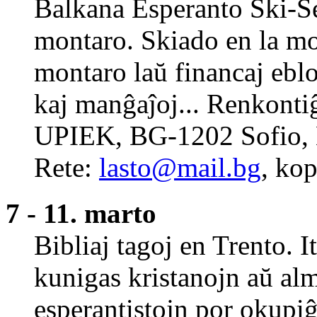
Balkana Esperanto Ski-S
montaro. Skiado en la mo
montaro laŭ financaj eblo
kaj manĝaĵoj... Renkontiĝo
UPIEK, BG-1202 Sofio, B
Rete:
lasto@mail.bg
, ko
7 - 11. marto
Bibliaj tagoj en Trento. I
kunigas kristanojn aŭ alm
esperantistojn por okupiĝi