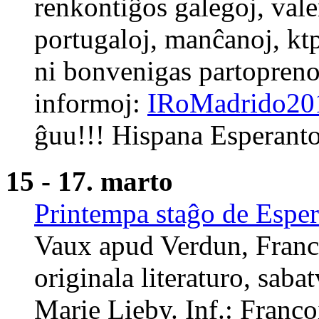
renkontiĝos galegoj, vale
portugaloj, manĉanoj, ktp
ni bonvenigas partoprenon
informoj:
IRoMadrido20
ĝuu!!! Hispana Esperanto
15 - 17. marto
Printempa staĝo de Esper
Vaux apud Verdun, Franci
originala literaturo, sab
Marie Lieby. Inf.: Franço