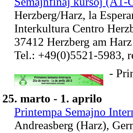
Semajnfinaj kursoj (A1-
Herzberg/Harz, la Espera
Interkultura Centro Herz
37412 Herzberg am Harz 
Tel.: +49(0)5521-5983, r
- Pri
25. marto - 1. aprilo
Printempa Semajno Intern
Andreasberg (Harz), Ger