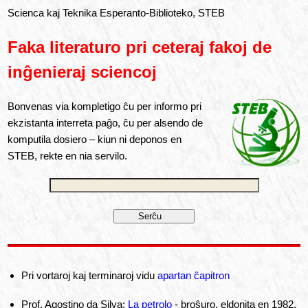
Scienca kaj Teknika Esperanto-Biblioteko, STEB
Faka literaturo pri ceteraj fakoj de
inĝenieraj sciencoj
Bonvenas via kompletigo ĉu per informo pri
ekzistanta interreta paĝo, ĉu per alsendo de
komputila dosiero – kiun ni deponos en
STEB, rekte en nia servilo.
Pri vortaroj kaj terminaroj vidu
apartan ĉapitron
Prof. Agostino da Silva:
La petrolo
- broŝuro, eldonita en 1982.