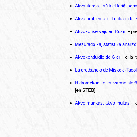
Akvautarcio - aŭ kiel fariĝi se
Akva problemaro: la rifuzo de ef
Akvokonservejo en Ružin
– pr
Mezurado kaj statistika analizo
Akvokondukilo de Gier
– el la 
La grotbanejo de Miskolc-Tapo
Hidromekaniko kaj varmointer
[en STEB]
Akvo mankas, akvo multas
– k