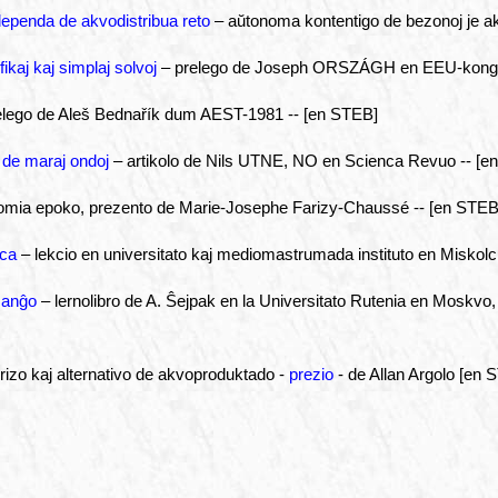
ndependa de akvodistribua reto
– aŭtonoma kontentigo de bezonoj je a
ikaj kaj simplaj solvoj
– prelego de Joseph ORSZÁGH en EEU-kong
elego de Aleš Bednařík dum AEST-1981 -- [en STEB]
 de maraj ondoj
– artikolo de Nils UTNE, NO en Scienca Revuo -- [e
romia epoko, prezento de Marie-Josephe Farizy-Chaussé -- [en STEB
lca
– lekcio en universitato kaj mediomastrumada instituto en Miskolc
ŝanĝo
– lernolibro de A. Ŝejpak en la Universitato Rutenia en Moskvo
rizo kaj alternativo de akvoproduktado -
prezio
- de Allan Argolo [en 