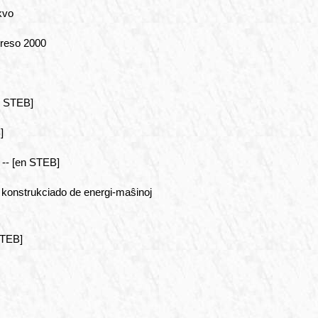
kvo
reso 2000
n STEB]
]
 -- [en STEB]
, konstrukciado de energi-maŝinoj
STEB]