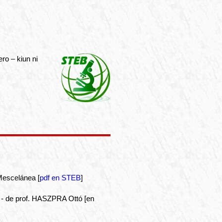
ro – kiun ni
Mescelánea [
pdf en STEB
]
 - de prof. HASZPRA Ottó [en