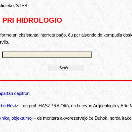
blioteko, STEB
 PRI HIDROLOGIO
ormo pri ekzistanta interreta paĝo, ĉu per alsendo de komputila dosie
vilo.
apartan ĉapitron
urbo Hévíz
– de prof. HASZPRA Ottó, en la revuo Arqueología y Arte 
knikaj objektumoj
– de montara akvorezervejo ĉe Duhok, norda Irako