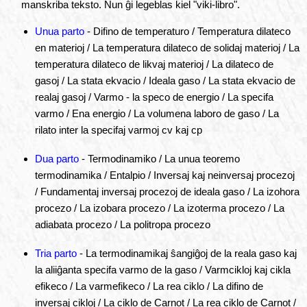
manskriba teksto. Nun ĝi legeblas kiel "viki-libro".
Unua parto
- Difino de temperaturo / Temperatura dilateco
en materioj / La temperatura dilateco de solidaj materioj / La
temperatura dilateco de likvaj materioj / La dilateco de
gasoj / La stata ekvacio / Ideala gaso / La stata ekvacio de
realaj gasoj / Varmo - la speco de energio / La specifa
varmo / Ena energio / La volumena laboro de gaso / La
rilato inter la specifaj varmoj cv kaj cp
Dua parto
- Termodinamiko / La unua teoremo
termodinamika / Entalpio / Inversaj kaj neinversaj procezoj
/ Fundamentaj inversaj procezoj de ideala gaso / La izohora
procezo / La izobara procezo / La izoterma procezo / La
adiabata procezo / La politropa procezo
Tria parto
- La termodinamikaj ŝangiĝoj de la reala gaso kaj
la aliiĝanta specifa varmo de la gaso / Varmcikloj kaj cikla
efikeco / La varmefikeco / La rea ciklo / La difino de
inversaj cikloj / La ciklo de Carnot / La rea ciklo de Carnot /