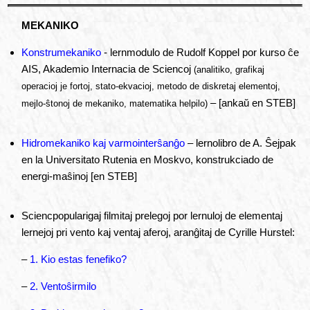
MEKANIKO
Konstrumekaniko
- lernmodulo de Rudolf Koppel por kurso ĉe
AIS, Akademio Internacia de Sciencoj
(analitiko, grafikaj
operacioj je fortoj, stato-ekvacioj, metodo de diskretaj elementoj,
– [ankaŭ en STEB]
mejlo-ŝtonoj de mekaniko, matematika helpilo)
Hidromekaniko kaj varmointerŝanĝo
– lernolibro de A. Ŝejpak
en la Universitato Rutenia en Moskvo, konstrukciado de
energi-maŝinoj [en STEB]
Sciencpopularigaj filmitaj prelegoj por lernuloj de elementaj
lernejoj pri vento kaj ventaj aferoj, aranĝitaj de Cyrille Hurstel:
–
1. Kio estas fenefiko?
–
2. Ventoŝirmilo