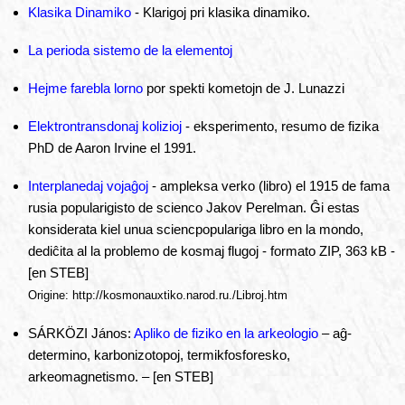
Klasika Dinamiko
- Klarigoj pri klasika dinamiko.
La perioda sistemo de la elementoj
Hejme farebla lorno
por spekti kometojn de J. Lunazzi
Elektrontransdonaj kolizioj
- eksperimento, resumo de fizika
PhD de Aaron Irvine el 1991.
Interplanedaj vojaĝoj
- ampleksa verko (libro) el 1915 de fama
rusia popularigisto de scienco Jakov Perelman. Ĝi estas
konsiderata kiel unua sciencpopulariga libro en la mondo,
dediĉita al la problemo de kosmaj flugoj - formato ZIP, 363 kB -
[en STEB]
Origine: http://kosmonauxtiko.narod.ru./Libroj.htm
SÁRKÖZI János:
Apliko de fiziko en la arkeologio
– aĝ-
determino, karbonizotopoj, termikfosforesko,
arkeomagnetismo. – [en STEB]