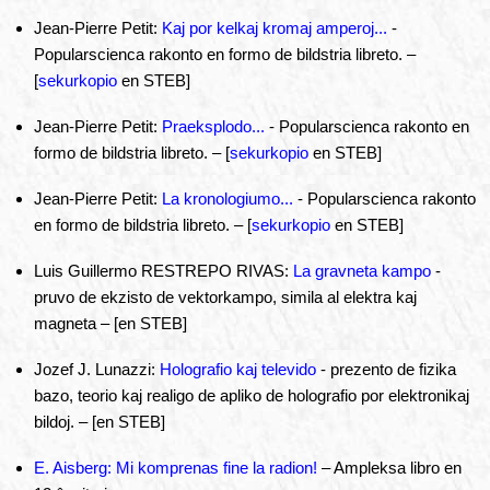
Jean-Pierre Petit:
Kaj por kelkaj kromaj amperoj...
-
Popularscienca rakonto en formo de bildstria libreto. –
[
sekurkopio
en STEB]
Jean-Pierre Petit:
Praeksplodo...
- Popularscienca rakonto en
formo de bildstria libreto. – [
sekurkopio
en STEB]
Jean-Pierre Petit:
La kronologiumo...
- Popularscienca rakonto
en formo de bildstria libreto. – [
sekurkopio
en STEB]
Luis Guillermo RESTREPO RIVAS:
La gravneta kampo
-
pruvo de ekzisto de vektorkampo, simila al elektra kaj
magneta – [en STEB]
Jozef J. Lunazzi:
Holografio kaj televido
- prezento de fizika
bazo, teorio kaj realigo de apliko de holografio por elektronikaj
bildoj. – [en STEB]
E. Aisberg: Mi komprenas fine la radion!
– Ampleksa libro en