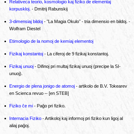
Relativeca teorio, kosmologio kaj fiziko de elementaj
korpuskloj.
- Dmitrij Rabunskij
3-dimensiaj bildoj
- "La Magia Okulo" - tria dimensio en bildoj. -
Wolfram Diestel
Etimologio de la nomoj de kemiaj elementoj
Fizikaj konstantoj
- La ciferoj de 9 fizikaj konstantoj.
Fizikaj unuoj
- Difinoj pri multaj fizikaj unuoj (precipe la SI-
unuoj).
Energio de plena jonigo de atomoj
- artikolo de B.V. Tokearev
en Scienca revuo -- [en STEB]
Fiziko ĉe mi
- Paĝo pri fiziko.
Internacia Fiziko
- Artikoloj kaj informoj pri fiziko kun ligoj al
aliaj paĝoj.