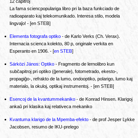
12 ĉapitroj
La fama sciencpopulariga libro pri la baza funkciado de
radioaparato kaj telekomunikado. Interesa stilo, modela
lingvaĵo! - [en STEB]
Elementa fotografa optiko
- de Karlo Verks (Ch. Verax).
Internacia scienca kolekto, 80 p, originale verkita en
Esperanto en 1906. - [
en STEB
]
Sárközi János: Optiko
- Fragmento de lernolibro kun
subĉapitroj pri optiko (ĝenerale), fotometrado, ekesto-,
propagiĝo-, refrakto de la lumo, ondooptiko, polarigo, lumo kaj
materialo, la okuloj, optikaj instrumentoj. - [en STEB]
Esencoj de la kvantummekaniko
- de Konrad Hinsen. Klarigoj
ankaŭ pri klasika kaj relativeca mekaniko
Kvantuma klarigo de la Mpemba-efekto
- de prof Jesper Lykke
Jacobsen, resumo de IKU-prelego