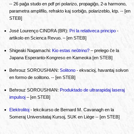
-- 26 paĝa studo en pdf pri polarizo, propagiĝo, 2-a harmono,
parametra amplifilo, refrakto kaj sorbiĝo, polarizeblo, ktp. -- [en
STEB]
José Lourenço CINDRA (BR):
Pri la relativeca principo
-
artikolo en Scienca Revuo. – [en STEB]
Shigeaki Nagamachi:
Kio estas neŭtrino?
– prelego ĉe la
Japana Esperanto-Kongreso en Kameoka [en STEB]
Behrouz SOROUSHIAN:
Solitono
- ekvacioj, havantaj solvon
en formo de solitono. -- [en STEB]
Behrouz SOROUSHIAN:
Produktado de ultrarapidaj laseraj
impulsoj
– [en STEB]
Elektrolitoj
- lekcikurso de Bernard M. Cavanagh en la
Someraj Universitataj Kursoj, SUK en Liège -- [en STEB]