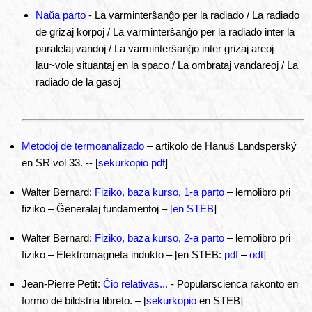
Naŭa parto
- La varminterŝanĝo per la radiado / La radiado
de grizaj korpoj / La varminterŝanĝo per la radiado inter la
paralelaj vandoj / La varminterŝanĝo inter grizaj areoj
lau~vole situantaj en la spaco / La ombrataj vandareoj / La
radiado de la gasoj
Metodoj de termoanalizado
– artikolo de Hanuš Landsperský
en SR vol 33. -- [
sekurkopio pdf
]
Walter Bernard:
Fiziko, baza kurso, 1-a parto
– lernolibro pri
fiziko – Ĝeneralaj fundamentoj – [
en STEB
]
Walter Bernard:
Fiziko, baza kurso, 2-a parto
– lernolibro pri
fiziko – Elektromagneta indukto – [en STEB:
pdf
–
odt
]
Jean-Pierre Petit:
Ĉio relativas...
- Popularscienca rakonto en
formo de bildstria libreto. – [
sekurkopio
en STEB]