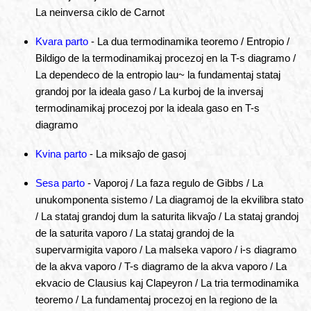
La neinversa ciklo de Carnot
Kvara parto
- La dua termodinamika teoremo / Entropio /
Bildigo de la termodinamikaj procezoj en la T-s diagramo /
La dependeco de la entropio lau~ la fundamentaj stataj
grandoj por la ideala gaso / La kurboj de la inversaj
termodinamikaj procezoj por la ideala gaso en T-s
diagramo
Kvina parto
- La miksaĵo de gasoj
Sesa parto
- Vaporoj / La faza regulo de Gibbs / La
unukomponenta sistemo / La diagramoj de la ekvilibra stato
/ La stataj grandoj dum la saturita likvaĵo / La stataj grandoj
de la saturita vaporo / La stataj grandoj de la
supervarmigita vaporo / La malseka vaporo / i-s diagramo
de la akva vaporo / T-s diagramo de la akva vaporo / La
ekvacio de Clausius kaj Clapeyron / La tria termodinamika
teoremo / La fundamentaj procezoj en la regiono de la