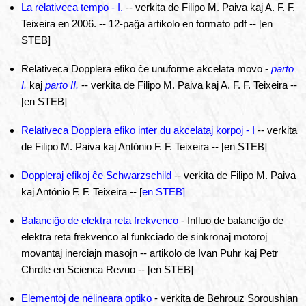
La relativeca tempo - I.
-- verkita de Filipo M. Paiva kaj A. F. F.
Teixeira en 2006. -- 12-paĝa artikolo en formato pdf -- [en
STEB]
Relativeca Dopplera efiko ĉe unuforme akcelata movo -
parto
I.
kaj
parto II.
-- verkita de Filipo M. Paiva kaj A. F. F. Teixeira --
[en STEB]
Relativeca Dopplera efiko inter du akcelataj korpoj - I
-- verkita
de Filipo M. Paiva kaj António F. F. Teixeira -- [en STEB]
Doppleraj efikoj ĉe Schwarzschild
-- verkita de Filipo M. Paiva
kaj António F. F. Teixeira -- [
en STEB]
Balanciĝo de elektra reta frekvenco
- Influo de balanciĝo de
elektra reta frekvenco al funkciado de sinkronaj motoroj
movantaj inerciajn masojn -- artikolo de Ivan Puhr kaj Petr
Chrdle en Scienca Revuo -- [en STEB]
Elementoj de nelineara optiko
- verkita de Behrouz Soroushian