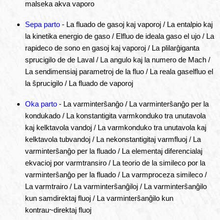
malseka akva vaporo
Sepa parto
- La fluado de gasoj kaj vaporoj / La entalpio kaj
la kinetika energio de gaso / Elfluo de ideala gaso el ujo / La
rapideco de sono en gasoj kaj vaporoj / La plilarĝiganta
sprucigilo de de Laval / La angulo kaj la numero de Mach /
La sendimensiaj parametroj de la fluo / La reala gaselfluo el
la ŝprucigilo / La fluado de vaporoj
Oka parto
- La varminterŝanĝo / La varminterŝanĝo per la
kondukado / La konstantigita varmkonduko tra unutavola
kaj kelktavola vandoj / La varmkonduko tra unutavola kaj
kelktavola tubvandoj / La nekonstantigitaj varmfluoj / La
varminterŝanĝo per la fluado / La elementaj diferencialaj
ekvacioj por varmtransiro / La teorio de la simileco por la
varminterŝanĝo per la fluado / La varmproceza simileco /
La varmtrairo / La varminterŝanĝiloj / La varminterŝanĝilo
kun samdirektaj fluoj / La varminterŝanĝilo kun
kontrau~direktaj fluoj